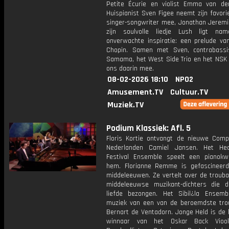
Petite Écurie en violist Emma van der
Huispianist Sven Figee neemt zijn favori
singer-songwriter mee, Jonathan Jeremi
zijn soulvolle liedje Lush ligt nam
onverwachte inspiratie: een prelude van
Chopin. Samen met Sven, contrabass
Samama, het West Side Trio en het NSK 
ons daarin mee.
08-02-2026 18:10
NPO2
Amusement.TV
Cultuur.TV
Muziek.TV
Podium Klassiek: Afl. 5
Floris Kortie ontvangt de nieuwe Comp
Nederlanden Camiel Jansen. Het He
Festival Ensemble speelt een pianokw
hem. Florianne Remme is gefascineer
middeleeuwen. Ze vertelt over de trouba
middeleeuwse muzikant-dichters die 
liefde bezongen. Het Sibil¿la Ensemb
muziek van een van de beroemdste tro
Bernart de Ventadorn. Jonge Held is de 
winnaar van het Oskar Back Vioolc