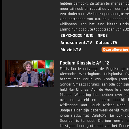
hebben gemaakt. Ze zitten bij mensen op
maar zijn ook bij repetities van een lat
een kinderkoor. We horen persoonlijke v
zien optredens van o.a. de Jussens e
Philippens. Aan het eind kiezen Flori
Emma hún absolute topoptreden van 202
28-12-2025 18:15
NPO2
Amusement.TV
Cultuur.TV
Muziek.TV
Podium Klassiek: Afl. 12
Floris Kortie ontvangt de Engelse gitaa
Alexandra Whittingham. Huispianist S
brengt met Marijn van Prooijen (cont
Sander Smeets (drums) een ode aan zijn
held Ray Charles. Aan de Hoge Tafel gaa
Michael Wilmering het hebben over ke
over de wereld en neemt daarbij h
Afrikaanse koor South African Road 
Jonge Helden zijn deze week de vijf musi
jonge rietkwintet CalefaXS. En ook pia
Soerjadi is te gast. Dit jaar geeft hij
kerstgala in de grote zaal van het Conc