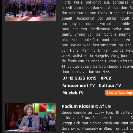
Floris Korie ontvangt o.a. zangeres K
treedt op met strijkorkest Amsterdam Si
dat ook muziek van Frank Bridge en Edv
speelt. Huispianist Cor Bakker houdt 
harmony en neemt vocaal ensemble C
mee, dat een Braziliaanse twist aan 
geeft. Emma van der Schalie neemt h
blazersensemble Oltremontano mee en l
hoe 15e-eeuwse instrumenten op een s
van Hans Memling klinken. Jonge Hel
week violist Katia Naegele. Vorig jaar s
de finale van de Iordens B voor violisten
14 jaar. Ze speelt werk van Eugène Ysaÿe
door pianist Jorian van Nee.
07-12-2025 18:15
NPO2
Amusement.TV
Cultuur.TV
Muziek.TV
Podium Klassiek: Afl. 9
Singer-songwriter Lucky Fonz III vertelt
liefde voor Franz Schubert. Huispianist 
waagt zich met pianist Ralph van Raat a
Gershwins Rhapsody in Blue. Trompettist