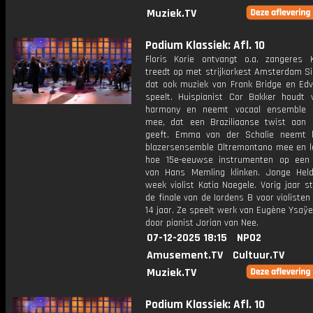
Muziek.TV
Podium Klassiek: Afl. 10
Floris Korie ontvangt o.a. zangeres K
treedt op met strijkorkest Amsterdam Si
dat ook muziek van Frank Bridge en Edv
speelt. Huispianist Cor Bakker houdt 
harmony en neemt vocaal ensemble C
mee, dat een Braziliaanse twist aan 
geeft. Emma van der Schalie neemt h
blazersensemble Oltremontano mee en l
hoe 15e-eeuwse instrumenten op een s
van Hans Memling klinken. Jonge Hel
week violist Katia Naegele. Vorig jaar s
de finale van de Iordens B voor violisten
14 jaar. Ze speelt werk van Eugène Ysaÿe
door pianist Jorian van Nee.
07-12-2025 18:15
NPO2
Amusement.TV
Cultuur.TV
Muziek.TV
Podium Klassiek: Afl. 10