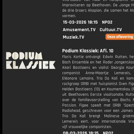
improviseren op Beethoven. De Jonge He
de drie broers Akopian, die samen het Ak
vormen.
15-03-2026 18:15
NPO2
Amusement.TV
Cultuur.TV
Muziek.TV
Podium Klassiek: Afl. 10
Floris Kortie ontvangt Edwin Rutten, he
Bach Ensemble en het Roder Jongenskoor
Akari Bastiaens en violist Georgia Kou
componist Anne-Maartje Lemereis,
Eléonore Lemaire, Trio Da Kali en kam
rockgroep ORBI met huispianist Sven Fig
Helden Bastiaens (13) en Koumentakou (1
uit Beethovens Eerste vioolsonate. Rutt
over de familievoorstelling van Bachs 
Passion. Figee speelt met ORBI 'Spect
Radiohead, geschreven voor een James 
Trio Da Kali brengt Malinese griot
Lemereis eert, voor Internationale Vr
vijf vrouwelijke componisten.
08-03-2026 18:15
NPO2