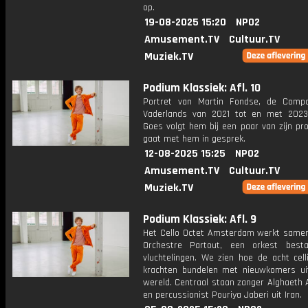
op.
19-08-2025 15:20
NPO2
Amusement.TV
Cultuur.TV
Muziek.TV
Podium Klassiek: Afl. 10
Portret van Martin Fondse, de Comp
Vaderlands van 2021 tot en met 2023
Goes volgt hem bij een paar van zijn pr
gaat met hem in gesprek.
12-08-2025 15:25
NPO2
Amusement.TV
Cultuur.TV
Muziek.TV
Podium Klassiek: Afl. 9
Het Cello Octet Amsterdam werkt same
Orchestre Partout, een orkest best
vluchtelingen. We zien hoe de acht cell
krachten bundelen met nieuwkomers ui
wereld. Centraal staan zanger Alghaeth Al
en percussionist Pouriya Jaberi uit Iran.