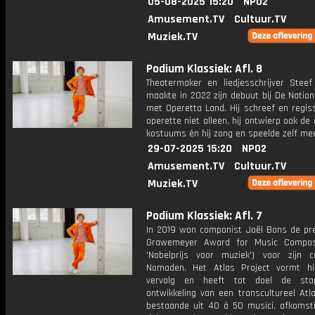
05-08-2025 15:20
NPO2
Amusement.TV
Cultuur.TV
Muziek.TV
Podium Klassiek: Afl. 8
Theatermaker en liedjesschrijver Stee
maakte in 2022 zijn debuut bij De Natio
met Operetta Land. Hij schreef en regis
operette niet alleen, hij ontwierp ook de
kostuums én hij zong en speelde zelf me
29-07-2025 15:20
NPO2
Amusement.TV
Cultuur.TV
Muziek.TV
Podium Klassiek: Afl. 7
In 2019 won componist Joël Bons de pre
Grawemeyer Award for Music Composi
'Nobelprijs voor muziek') voor zijn c
Nomaden. Het Atlas Project vormt h
vervolg en heeft tot doel de stap
ontwikkeling van een transcultureel Atl
bestaande uit 40 à 50 musici, afkomstig