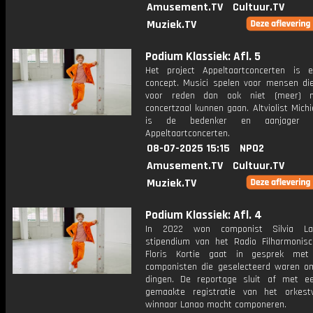
Amusement.TV
Cultuur.TV
Muziek.TV
Podium Klassiek: Afl. 5
Het project Appeltaartconcerten is 
concept. Musici spelen voor mensen d
voor reden dan ook niet (meer) 
concertzaal kunnen gaan. Altviolist Michi
is de bedenker en aanjager
Appeltaartconcerten.
08-07-2025 15:15
NPO2
Amusement.TV
Cultuur.TV
Muziek.TV
Podium Klassiek: Afl. 4
In 2022 won componist Silvia L
stipendium van het Radio Filharmonisc
Floris Kortie gaat in gesprek met
componisten die geselecteerd waren 
dingen. De reportage sluit af met e
gemaakte registratie van het orkes
winnaar Lanao mocht componeren.