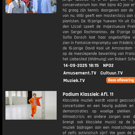
conservatorium kon. Met bijna 40 jaar er
hij graag zijn kennis doorgeven aan de 
van nu. Wibi geeft een masterclass aan 
pianisten. De 15-jarige Yuewen Yin uit C
den IJssel speelt de majestueuze Prel
van Sergei Rachmaninov, de 17-jarige O
Sofia Dorosh laat haar ongelooflijke vi
zien in Fantaisie-Impromptu van Frédéric
de 16-jarige David Kooi uit Amsterdam s
op de meeslepende bewerking van Franz 
het Liebeslied (Widmung) van Robert Sc
14-09-2025 18:15
NPO2
Amusement.TV
Cultuur.TV
Muziek.TV
Podium Klassiek: Afl. 11
Klassieke muziek wordt vooral geassoc
concertzalen en een keurig publiek en
demonstraties op woelige plekken.
klimaatcrisis en andere zorgen over 
brengt ook klassieke musici op de 
muziek bijdragen aan een maatschappel
of zelfs activistisch zijn? We gaan de 