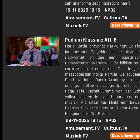
zelf al enorme zeggingskracht heeft.
16-11-2025 18:15
NPO2
Amusement.TV
Cultuur.TV
Muziek.TV
Podium Klassiek: Afl. 6
Floris Kortie ontvangt rietkwintet Cale
jaar bestaat. Zij gelden als de 'uitvinde
rietkwintet en zijn een inspiratie
rietkwintetten wereldwijd. Ze blikken te
carrière en treden op. De Jonge
mezzosopraan Aaike Nortier. Ze studee
Dutch National Opera Academy en sch
onlangs in Steef de Jongs Operetta Lan
Hoge Tafel vertelt Emma van der Sch
volksmuziek en de invloed daarvan op de
muziek. Als uitsmijter klinkt een bewe
Dvoraks Slavische dans nr. 8 voor twee 
Huispianist is Cor Bakker.
09-11-2025 18:15
NPO2
Amusement.TV
Cultuur.TV
Muziek.TV