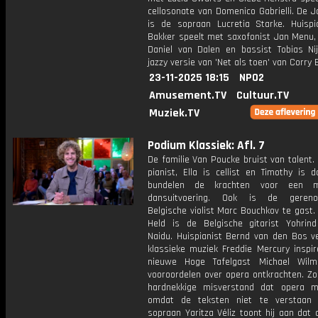
cellosonate van Domenico Gabrielli. De 
is de sopraan Lucretia Starke. Huispi
Bakker speelt met saxofonist Jan Menu
Daniel van Dalen en bassist Tobias Ni
jazzy versie van 'Net als toen' van Corry 
23-11-2025 18:15
NPO2
Amusement.TV
Cultuur.TV
Muziek.TV
Podium Klassiek: Afl. 7
De familie Van Poucke bruist van talent. 
pianist, Ella is cellist en Timothy is 
bundelen de krachten voor een mu
dansuitvoering. Ook is de geren
Belgische violist Marc Bouchkov te gast
Held is de Belgische gitarist Yohri
Naidu. Huispianist Bernd van den Bos ve
klassieke muziek Freddie Mercury inspir
nieuwe Hoge Tafelgast Michael Wilm
vooroordelen over opera ontkrachten. Zo
hardnekkige misverstand dat opera moe
omdat de teksten niet te verstaan 
sopraan Yaritza Véliz toont hij aan dat