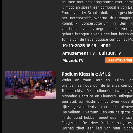
tournee met een programma over bom
klimaat en speelt een compositie van Be
Emma van der Schalie duikt in de geschi
het notenschrift, waarna drie zanger
Koninklijk Conservatorium in Den 
voorbeeld van vroege meerstemmig
gehore brengen. Sven Figee laat horen w
fan is van de hedendaagse componist Max
19-10-2025 18:15
NPO2
Amusement.TV
Cultuur.TV
Muziek.TV
Podium Klassiek: Afl. 2
Vader en zoon Bart en Julian Sc
brengen een ode aan de Griekse compon
Theodorakis. De Italiaanse tweeling
pianoduo Beatrice en Eleonora Dallagne
een stuk van Rachmaninov. Sven Figee du
rijke geschiedenis van de nieuwe
Heuvellaan Hilversum. Een van de grote 
in dit pand hebben opgetreden is jazzi
Fitzgerald. De New Yorkse zangeres
Barnes zingt een lied van haar. Sopra