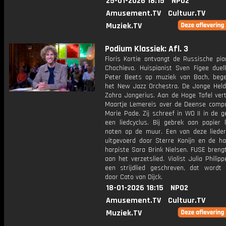
25-01-2026 18:15
NPO2
Amusement.TV
Cultuur.TV
Muziek.TV
Podium Klassiek: Afl. 3
Floris Kortie ontvangt de Russische pia
Chochieva. Huispianist Sven Figee duel
Peter Beets op muziek van Bach, bege
het New Jazz Orchestra. De Jonge Held i
Zohra Jongerius. Aan de Hoge Tafel vert
Maartje Lemereis over de Deense compo
Marie Pade. Zij schreef in WO II in de 
een liedcyclus. Bij gebrek aan papier 
noten op de muur. Een van deze liede
uitgevoerd door Sterre Konijn en de ha
harpiste Sara Brink Nielsen. FUSE breng
aan het verzetslied. Violist Julia Philip
een strijdlied geschreven, dat wordt
door Cato van Dijck.
18-01-2026 18:15
NPO2
Amusement.TV
Cultuur.TV
Muziek.TV