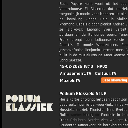
Bach. Payare komt voort uit het baa
Venezolaanse El Sistema, dat muziek
toegankelijk maakt voor kinderen uit alle
de bevolking. Jonge Held is violis
Pramana. Begeleid door pianist Andrea V
ze Tsjaikovski. Leonard Evers vertel
Jordaan en de Italiaanse opera. Teno
Franz brengt een Italiaanse versie 
Alberti's O mooie Westertoren. Fu
jazzsaxofonist Benjamin Herman mee. S
duikt in de muziek van de Amerikaanse 
Dana Suesse.
15-02-2026 18:10
NPO2
Amusement.TV
Cultuur.TV
Muziek.TV
Podium Klassiek: Afl. 6
Floris Kortie ontvangt liefdesfilosoof Jan 
bespreekt hoe liefde weerklinkt in de w
klassieke muziek. Pianisten Nino Gvetadz
Fialko spelen hierbij de Fantasie in f-
Franz Schubert. Verder zien we: het N
Studenten Kamerkoor, de barokhoutblaze