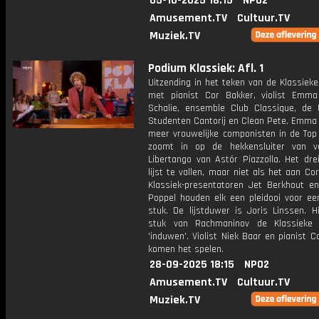
05-10-2025 18:15
NPO2
Amusement.TV
Cultuur.TV
Muziek.TV
Podium Klassiek: Afl. 1
Uitzending in het teken van de Klassiek
met pianist Cor Bakker, violist Emm
Schalie, ensemble Club Classique, de 
Studenten Cantorij en Clean Pete. Emma 
meer vrouwelijke componisten in de Top
zoomt in op de hekkensluiter van vo
Libertango van Astór Piazzolla. Het dre
lijst te vallen, maar niet als het aan Cor
Klassiek-presentatoren Jet Berkhout e
Poppel houden elk een pleidooi voor een
stuk. De lijstduwer is Joris Linssen. H
stuk van Rachmaninov de Klassieke
'induwen'. Violist Niek Baar en pianist 
komen het spelen.
28-09-2025 18:15
NPO2
Amusement.TV
Cultuur.TV
Muziek.TV