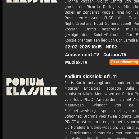
Lilianne Vossen, violist Emma van der
gambisten Ricardo Rodríguez Mirand
Baker en zangeres Koosje. Nina van Es
Rossini en Massenet. FUSE duikt in Duke 
Night Creature. Ruud Somers speelt Po
Vossen. Emma bespreekt muzieklit
gevolgd door Sainte-Colombe. Cor B
Koosje brengen een lied van Cor Lemaire.
22-03-2026 18:15
NPO2
Amusement.TV
Cultuur.TV
Muziek.TV
Podium Klassiek: Afl. 11
Floris Kortie ontvangt onder anderen co
Maarten Engeltjes, sopraan Julia L
pianisten Nikola Meeuwsen en Enrico Pa
van Raat, PRJCT Amsterdam en het Akop
Meeuwsen, winnaar van de K
Elizabethwedstrijd, speelt met zijn me
Johannes Brahms voor twee piano's. Eng
PRJCT Amsterdam brengen met Lezhneva
uit Händels Brockes-Passion. Leonard Ev
in Braziliaanse filmmuziek met een me
Villa-Lobos. Van Raat en huispianist S