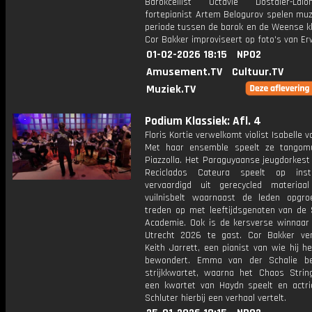
Barokcellist Octavie Dostaler-La
fortepianist Artem Belogurov spelen muz
periode tussen de barok en de Weense kl
Cor Bakker improviseert op foto's van Erw
01-02-2026 18:15
NPO2
Amusement.TV
Cultuur.TV
Muziek.TV
Podium Klassiek: Afl. 4
Floris Kortie verwelkomt violist Isabelle v
Met haar ensemble speelt ze tangom
Piazzolla. Het Paraguyaanse jeugdorkest
Reciclados Cateura speelt op inst
vervaardigd uit gerecycled materia
vuilnisbelt waarnaast de leden opgro
treden op met leeftijdsgenoten van de 
Academie. Ook is de kersverse winnaar 
Utrecht 2026 te gast. Cor Bakker ver
Keith Jarrett, een pianist van wie hij h
bewondert. Emma van der Schalie be
strijkkwartet, waarna het Chaos Strin
een kwartet van Haydn speelt en actri
Schluter hierbij een verhaal vertelt.