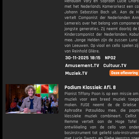
Renaudin Vary en sopraan Lucie Chart
met het Nederlands Kamerorkest een ca
Johann Sebastian Bach uit. Aan de H
vertelt Componist der Nederlanden Ann
Lemereis over het belang van componere
jongste generaties. Zij neemt daarbij de
Kindercomponist der Nederlanden, Kobu
mee. Jonge Helden zijn de zussen Luna
van Leeuwen. Op viool en cello spelen zi
van Reinhold Glière.
30-11-2025 18:15
NPO2
Amusement.TV
Cultuur.TV
Muziek.TV
Podium Klassiek: Afl. 8
Pianist Tiffany Poon is op een missie om
muziek voor een breed muziek toegan
maken. FUSE neemt de de Griekse 
Aphrodite Patoulidou mee, die popm
klassieke muziek combineert. Cellist 
Remme vertelt aan de Hoge Tafel
ontwikkeling van de cello van onde
basinstrument tot geliefd solo-instrume
met Lucia Swarts en Siebe Henstra spee