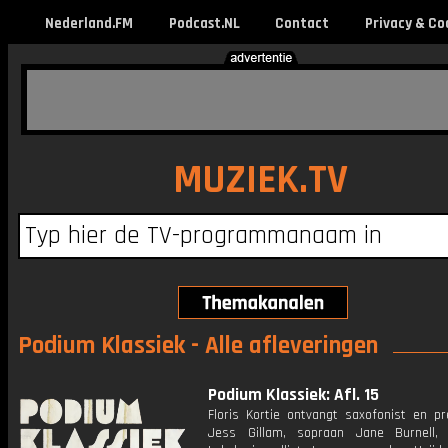
Nederland.FM
Podcast.NL
Contact
Privacy & Co
MUZIEK.TV
Podium Klassiek - Alle afleveringen
Podium Klassiek: Afl. 15
Floris Kortie ontvangt saxofonist en pr
Jess Gillam, sopraan Jane Burnell,