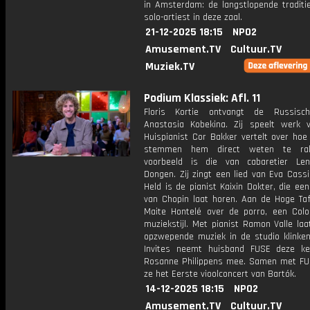
in Amsterdam: de langstlopende traditi
solo-artiest in deze zaal.
21-12-2025 18:15
NPO2
Amusement.TV
Cultuur.TV
Muziek.TV
Podium Klassiek: Afl. 11
Floris Kortie ontvangt de Russisch
Anastasia Kobekina. Zij speelt werk 
Huispianist Cor Bakker vertelt over ho
stemmen hem direct weten te ra
voorbeeld is die van cabaretier Le
Dongen. Zij zingt een lied van Eva Cass
Held is de pianist Kaixin Dokter, die ee
van Chopin laat horen. Aan de Hoge Tafe
Maite Hontelé over de porro, een Col
muziekstijl. Met pianist Ramon Valle la
opzwepende muziek in de studio klinken
Invites neemt huisband FUSE deze kee
Rosanne Philippens mee. Samen met FU
ze het Eerste vioolconcert van Bartók.
14-12-2025 18:15
NPO2
Amusement.TV
Cultuur.TV