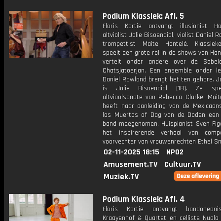
Podium Klassiek: Afl. 5
Floris Kortie ontvangt illusionist H
altviolist Jolie Bisoendial, violist Daniel
trompettist Maite Hontelé. Klassie
speelt een grote rol in de shows van Hans
vertelt onder andere over de Sabel
Chatsjatoerjan. Een ensemble onder le
Daniel Rowland brengt het ten gehore. J
is Jolie Bisoendial (18). Ze sp
altvioolsonate van Rebecca Clarke. Mait
heeft naar aanleiding van de Mexicaan
los Muertos of Dag van de Doden een 
band meegenomen. Huispianist Sven Fige
het inspirerende verhaal van comp
voorvechter van vrouwenrechten Ethel S
02-11-2025 18:15
NPO2
Amusement.TV
Cultuur.TV
Muziek.TV
Podium Klassiek: Afl. 4
Floris Kortie ontvangt bandoneoni
Kraayenhof & Quartet en celliste Nuala