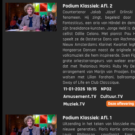
Podium Klassiek: Afl. 2
Countertenor Jakob Józef Orlinsk
fenomeen. Hij zingt, begeleid door
Fantasticus, een aria van Händel én dem
zijn breakdance-kunsten. Jonge Held is de
cellist Odilie Celano. Met pianist Pau 
speelt ze de Oosterse Dans van Rachman
Nieuw Amsterdams Klarinet Kwartet leg
Hongaarse Dansen naast de originele 
volksmuziek die hem inspireerde. Sven Fi
grote orkestarrangeurs van weleer ere
dat met Thelonious Monks Ruby My De
arrangement van Marijn van Prooijen. E
walsen met Lilian Farahani, ballroomg
Sway of Life en Club Classsique.
11-01-2026 18:15
NPO2
Amusement.TV
Cultuur.TV
Muziek.TV
Podium Klassiek: Afl. 1
Uitzending in het teken van klassieke m
nieuwe generaties. Floris Kortie ontvan
Louis Philippson, saxofonist Egor 