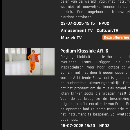
delen van de wereld. Vaak met instrum
we niet of nauwelijks kennen in de
muziek. Een ongehoorde klankwere
hierdoor ontsloten.
22-07-2025 15:15
NPO2
Amusement.TV
Cultuur.TV
Muziek.TV
Podium Klassiek: Afl. 6
De jonge blokfluitist Lucie Horsch ziet 
overleden Frans Brüggen als ee
inspiratiebron. Voor haar laatste cd 
samen met het door Brüggen opgerich
van de Achttiende Eeuw, dat is gespecia
de authentieke uitvoeringspraktijk. Dat
dat het probeert om de muziek zoveel mo
laten klinken zoals die vroeger heeft g
Voor de cd kreeg ze de beschikking
originele blokfluitencollectie van Frans Br
de opnamen had ze soms maar drie m
het instrument te bespelen. Zo kwetsba
oude hout.
15-07-2025 15:20
NPO2