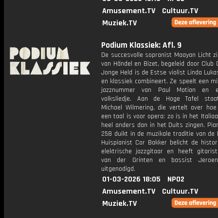
Amusement.TV
Cultuur.TV
Muziek.TV
Podium Klassiek: Afl. 9
De succesvolle sopranist Maayan Licht zi
van Händel en Bizet, begeleid door Club 
Jonge Held is de Estse violist Linda Lukas
en klassiek combineert. Ze speelt een m
jazznummer van Paul Motian en 
volksliedje. Aan de Hoge Tafel staa
Michael Wilmering, die vertelt over hoe
een taal is voor opera: zo is in het Italia
heel anders dan in het Duits zingen. Pian
258 duikt in de muzikale traditie van d
Huispianist Cor Bakker belicht de histo
elektrische jazzgitaar en heeft gitaris
van der Grinten en bassist Jeroen
uitgenodigd.
01-03-2026 18:05
NPO2
Amusement.TV
Cultuur.TV
Muziek.TV