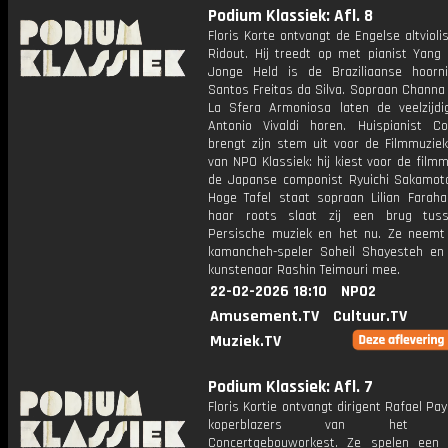
Podium Klassiek: Afl. 8
Floris Korte ontvangt de Engelse altvioli
Ridout. Hij treedt op met pianist Yang 
Jonge Held is de Braziliaanse hoorni
Santos Freitas da Silva. Sopraan Channa
La Sfera Armoniosa laten de veelzijdi
Antonio Vivaldi horen. Huispianist C
brengt zijn stem uit voor de Filmmuzie
van NPO Klassiek: hij kiest voor de film
de Japanse componist Ryuichi Sakamot
Hoge Tafel staat sopraan Lilian Farahan
haar roots slaat zij een brug tus
Persische muziek en het nu. Ze neemt
kamancheh-speler Soheil Shayesteh en
kunstenaar Rashin Teimouri mee.
22-02-2026 18:10
NPO2
Amusement.TV
Cultuur.TV
Muziek.TV
Podium Klassiek: Afl. 7
Floris Kortie ontvangt dirigent Rafael Pa
koperblazers van het Koni
Concertgebouworkest. Ze spelen een