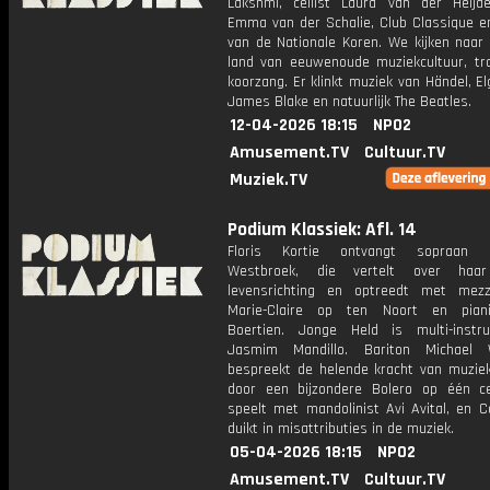
Lakshmi, cellist Laura van der Heijden
Emma van der Schalie, Club Classique e
van de Nationale Koren. We kijken naar 
land van eeuwenoude muziekcultuur, tra
koorzang. Er klinkt muziek van Händel, Elga
James Blake en natuurlijk The Beatles.
12-04-2026 18:15
NPO2
Amusement.TV
Cultuur.TV
Muziek.TV
Podium Klassiek: Afl. 14
Floris Kortie ontvangt sopraan E
Westbroek, die vertelt over haa
levensrichting en optreedt met mez
Marie-Claire op ten Noort en pian
Boertien. Jonge Held is multi-instru
Jasmim Mandillo. Bariton Michael W
bespreekt de helende kracht van muziek
door een bijzondere Bolero op één ce
speelt met mandolinist Avi Avital, en C
duikt in misattributies in de muziek.
05-04-2026 18:15
NPO2
Amusement.TV
Cultuur.TV