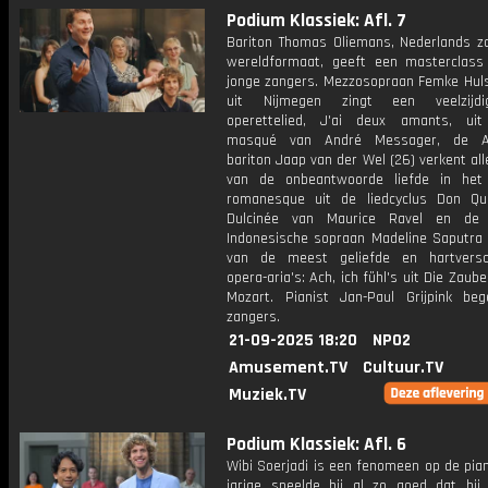
Podium Klassiek: Afl. 7
Bariton Thomas Oliemans, Nederlands z
wereldformaat, geeft een masterclass
jonge zangers. Mezzosopraan Femke Hul
uit Nijmegen zingt een veelzijd
operettelied, J'ai deux amants, ui
masqué van André Messager, de A
bariton Jaap van der Wel (26) verkent al
van de onbeantwoorde liefde in het
romanesque uit de liedcyclus Don Qu
Dulcinée van Maurice Ravel en de 2
Indonesische sopraan Madeline Saputra 
van de meest geliefde en hartversc
opera-aria's: Ach, ich fühl's uit Die Zaube
Mozart. Pianist Jan-Paul Grijpink beg
zangers.
21-09-2025 18:20
NPO2
Amusement.TV
Cultuur.TV
Muziek.TV
Podium Klassiek: Afl. 6
Wibi Soerjadi is een fenomeen op de pian
jarige speelde hij al zo goed dat hij