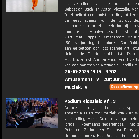
die vertellen over de band tusse
Sebastian Bach en Astor Piazzolla. Aa
Tafel belicht componist en dirigent Leo
de geschiedenis van de sarabande. 
Lisanne Soeterbroek speelt daarbij een 
mooiste solo-vioolwerken. Pianist Juli
viert met Cappella Amsterdam Mauri
150e verjaardag. Huispianist Cor Bakk
een eerbetoon aan jazzlegende Art Tat
Held is de 16-jarige blokfluitiste Esra
Met klavecinist Andrea Friggi voert ze 
van een sonate van Arcangelo Corelli uit.
26-10-2025 18:15
NPO2
Amusement.TV
Cultuur.TV
Muziek.TV
Podium Klassiek: Afl. 3
Actrice en zangeres Loes Luca speel
ensemble Teleruptor muziek van Kurt Wei
voorstelling Marie Galante. Jonge held 
jarige Roemeens-Nederlandse violi
Petrutoni. Ze laat een Spaanse Dans va
Granados horen. Het Ricciotti Ensembl