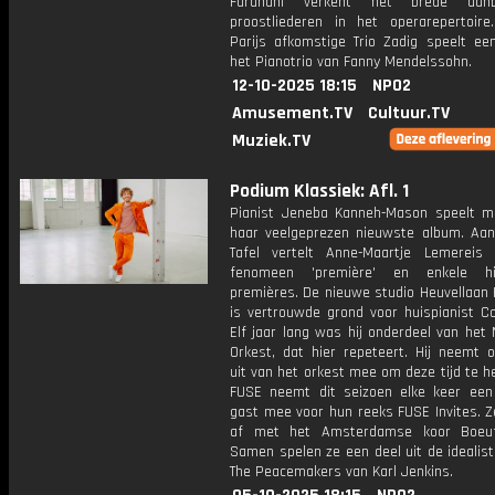
Farahani verkent het brede aan
proostliederen in het operarepertoire
Parijs afkomstige Trio Zadig speelt een
het Pianotrio van Fanny Mendelssohn.
12-10-2025 18:15
NPO2
Amusement.TV
Cultuur.TV
Muziek.TV
Podium Klassiek: Afl. 1
Pianist Jeneba Kanneh-Mason speelt m
haar veelgeprezen nieuwste album. Aa
Tafel vertelt Anne-Maartje Lemereis
fenomeen 'première' en enkele his
premières. De nieuwe studio Heuvellaan 
is vertrouwde grond voor huispianist Co
Elf jaar lang was hij onderdeel van het
Orkest, dat hier repeteert. Hij neemt o
uit van het orkest mee om deze tijd te h
FUSE neemt dit seizoen elke keer een
gast mee voor hun reeks FUSE Invites. Z
af met het Amsterdamse koor Boeuf
Samen spelen ze een deel uit de idealis
The Peacemakers van Karl Jenkins.