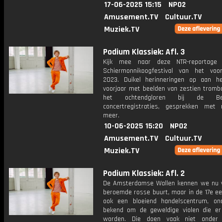
17-06-2025 15:15
NPO2
Amusement.TV
Cultuur.TV
Muziek.TV
Podium Klassiek: Afl. 3
Kijk mee naar deze NTR-reportage
Schiermonnikoogfestival van het voo
2023. Duikel herinneringen op aan h
voorjaar met beelden van zestien trombo
het ochtendgloren bij de Berk
concertregistraties, gesprekken met
meer.
10-06-2025 15:20
NPO2
Amusement.TV
Cultuur.TV
Muziek.TV
Podium Klassiek: Afl. 2
De Amsterdamse Wallen kennen we nu v
beroemde rosse buurt, maar in de 17e ee
ook een bloeiend handelscentrum, o
bekend om de geweldige violen die e
worden. Die doen vaak niet onder