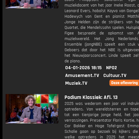
muziekdocent van het jaar Ineke Roost, 
Leonard Evers, hoboïst Kayva van Gangele
Hadewych van Gent en pianist Matth
Jonge Helden zijn de strijkers van h
Quartet, die Mendelssohn spelen. Huispi
Figee bespreekt de opkomst van 
muziekwereld. Het Jong Nederlands
Ensemble (jongNBE) speelt een stuk 
Geboers dat door het NBE is uitgevoer
het Nieuwjaarsconcert. Linde speelt ze
de piano.
04-01-2026 18:15
NPO2
Amusement.TV
Cultuur.TV
Muziek.TV
Podium Klassiek: Afl. 13
2025 was wederom een jaar vol indru
optredens. Van wereldsterren en top
tot een tienjarige jonge held, het jaa
verrassingen. Presentator Floris Kortie, h
Cor Bakker en Hoge Tafel-gast Emma
Schalie gaan op bezoek bij kijkers die 
welke optredens in 2025 het meest