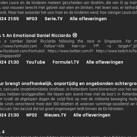
erden Laura en de kinderen meteen gescheiden van Ibrahim, die van IS op tr
 voor vrouwen terecht met gebrek aan eten en drinken. Het leven was er keihard
prak. Maar hoe zwaarder het voor haar en de kinderen werd, hoe steviger Laura zic
024 21:55
NPO3
Serie.TV
Alle afleveringen
1: An Emotional Daniel Ricciardo 😢
 a somber Daniel Ricciardo following the race in Singapore. For mor
tps://www.Formula1.com Follow">Klik hier</a> F1®: <a target="_blan
w.facebook.com/Formula1/ https://www.twitter.com/F1 https://www.twitch.tv/fo
#SingaporeGP
024 21:30
YouTube
Formule1.TV
Alle afleveringen
r brengt onafhankelijk, onpartijdig en ongebonden achtergron
is seksuele straatintimidatie strafbaar. In Rotterdam komt binnenkort voor het ee
zou hebben lastiggevallen. We liepen een avond mee met de boa's in Rotterdam
ert Israël de afgelopen dagen de strijd flink op met de militante beweging Hez
rde sinds vanochtend meer dan 100 raketten af, waarvan sommige opvallend ver í
Russen. Een besluit dat tot groot ongenoegen leidt binnen de EU-lidstaten.
024 21:30
NPO2
Nieuws.TV
Alle afleveringen
. 4