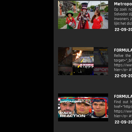
Metropol
Op zoek na
Salvador zi
inwoners z
lijkt het d
22-09-2
FORMULA 
Relive the
target="_b
https://ww
hier</a> 
22-09-2
FORMULA 
Find out h
href="ht
https://ww
hier</a> 
22-09-2