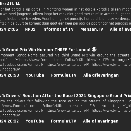
is: Afl. 14
ar het paradijs op aarde. In Montana wonen in het dorpje Paradijs alleen maar
jn wel veel jongeren, alleen loopt het vaak niet goed met ze af. In Armenië ligt h
ijn allesbehalve tevreden. Voor hen ligt het paradijs honderd kilometer verderop,
ichtst in de buurt te komen: daar gaat één keer per jaar de poort naar het paradijs 
024 21:05
NPO2
Informatief.TV
Mensen.TV
Alle aflev
1: Grand Prix Win Number THREE For Lando! 🤩
 moment Lando Norris secured his third Grand Prix win around the streets o
lank" href="https://www.Formula1.com Follow">Klik hier</a> F1®: <a target=
w.facebook.com/Formula1/ https://www.twitter.com/F1 https://www.twitch.tv/fo
#SingaporeGP
024 20:53
YouTube
Formule1.TV
Alle afleveringen
1: Drivers' Reaction After the Race | 2024 Singapore Grand Prix
ow the drivers felt following the race around the streets of Singapore! Fo
tps://www.Formula1.com Follow">Klik hier</a> F1®: <a target="_blan
w.facebook.com/Formula1/ https://www.twitter.com/F1 https://www.twitch.tv/fo
#SingaporeGP
024 20:32
YouTube
Formule1.TV
Alle afleveringen