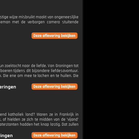
rnstige wijze misbruikt maakt van ongeneeslijke
tegeman met de verborgen camera stuitende
hun zoektocht naar de liefde. Van Groningen tot
 boeren tijdens dit bijzondere liefdesavontuur.
 Die ene om mee te lachen en te huilen. Die
veringen
nd katholiek land? Waren ze in Frankrijk in
, of hielden ze zich te midden van de 'vijand'
otestanten hadden het knap lastig. Dat zullen
ringen