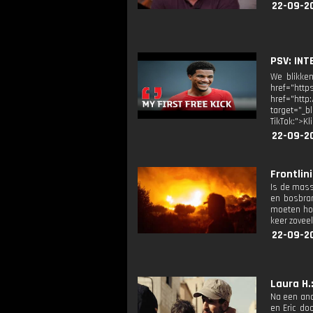
22-09-2
PSV: INT
We blikken
href="htt
href="http
target="_b
TikTok:">K
22-09-2
Frontlini
Is de mass
en bosbra
moeten hou
keer zovee
22-09-2
Laura H.:
Na een ano
en Eric do