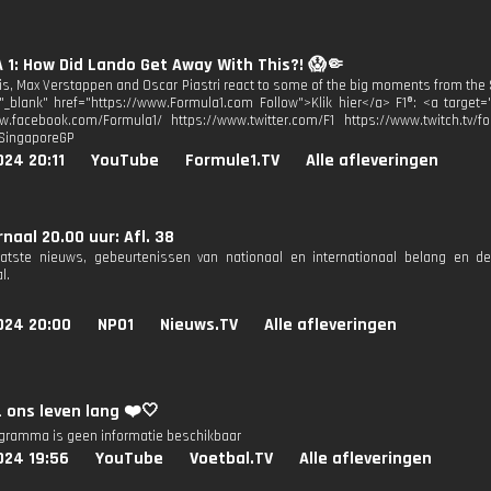
1: How Did Lando Get Away With This?! 😱🤏
is, Max Verstappen and Oscar Piastri react to some of the big moments from the SI
"_blank" href="https://www.Formula1.com Follow">Klik hier</a> F1®: <a target
w.facebook.com/Formula1/ https://www.twitter.com/F1 https://www.twitch.tv/fo
#SingaporeGP
24 20:11
YouTube
Formule1.TV
Alle afleveringen
naal 20.00 uur: Afl. 38
aatste nieuws, gebeurtenissen van nationaal en internationaal belang en d
l.
024 20:00
NPO1
Nieuws.TV
Alle afleveringen
 ons leven lang ❤️🤍
ogramma is geen informatie beschikbaar
024 19:56
YouTube
Voetbal.TV
Alle afleveringen