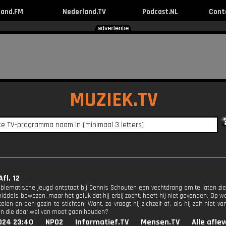
land.FM
Nederland.TV
Podcast.NL
Cont
MUZIEK.TV
Afl. 12
blematische jeugd ontstaat bij Dennis Schouten een vechtdrang om te laten zien
middels bewezen, maar het geluk dat hij erbij zocht, heeft hij niet gevonden. Op w
telen en een gezin te stichten. Want, zo vraagt hij zichzelf af, als hij zelf niet
en die daar wel van moet gaan houden?
024 23:40
NPO2
Informatief.TV
Mensen.TV
Alle afle