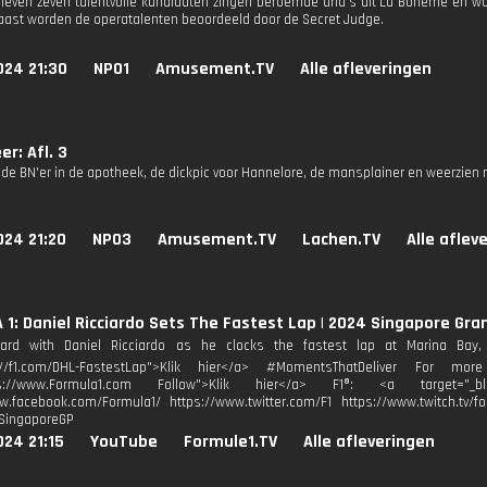
leven zeven talentvolle kandidaten zingen beroemde aria's uit La Bohème en w
naast worden de operatalenten beoordeeld door de Secret Judge.
024 21:30
NPO1
Amusement.TV
Alle afleveringen
er: Afl. 3
, de BN'er in de apotheek, de dickpic voor Hannelore, de mansplainer en weerzien
024 21:20
NPO3
Amusement.TV
Lachen.TV
Alle aflev
1: Daniel Ricciardo Sets The Fastest Lap | 2024 Singapore Gran
ard with Daniel Ricciardo as he clocks the fastest lap at Marina Ba
p://f1.com/DHL-FastestLap">Klik hier</a> #MomentsThatDeliver For mo
tps://www.Formula1.com Follow">Klik hier</a> F1®: <a target="_blan
w.facebook.com/Formula1/ https://www.twitter.com/F1 https://www.twitch.tv/fo
#SingaporeGP
24 21:15
YouTube
Formule1.TV
Alle afleveringen