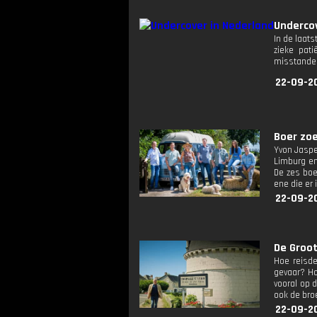
Undercov
In de laats
zieke pat
misstanden
22-09-2
Boer zoe
Yvon Jasper
Limburg en 
De zes boe
ene die er 
22-09-2
De Groot
Hoe reisde
gevaar? Ho
vooral op 
ook de broe
22-09-2