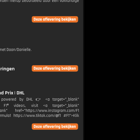
orden hierop beoordeeld door een vakkundige
 met Daan/Danielle.
eringen
d Prix | DHL
y, powered by DHL 👉 <a target="_blank"
re F1® videos, visit <a target="_blank"
k" href="https://www.instagram.com/F1
rmula1 https://www.tiktok.com/@f1 #F1">Klik