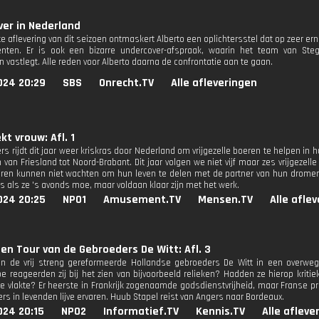
er in Nederland
te aflevering van dit seizoen ontmaskert Alberto een oplichtersstel dat op zeer e
iënten. Er is ook een bizarre undercover-afspraak, waarin het team van S
 vastlegt. Alle reden voor Alberto daarna de confrontatie aan te gaan.
024 20:29
SBS
Onrecht.TV
Alle afleveringen
kt vrouw: Afl. 1
s rijdt dit jaar weer kriskras door Nederland om vrijgezelle boeren te helpen in 
van Friesland tot Noord-Brabant. Dit jaar volgen we niet vijf maar zes vrijgezelle
ren kunnen niet wachten om hun leven te delen met de partner van hun dromen.
is als ze 's avonds moe, maar voldaan klaar zijn met het werk.
024 20:25
NPO1
Amusement.TV
Mensen.TV
Alle afle
en Tour van de Gebroeders De Witt: Afl. 3
n de vrij streng gereformeerde Hollandse gebroeders De Witt in een overwege
e reageerden zij bij het zien van bijvoorbeeld relieken? Hadden ze hierop kritiek
de vlakte? Er heerste in Frankrijk zogenaamde godsdienstvrijheid, maar Franse pr
rs in levenden lijve ervaren. Huub Stapel reist van Angers naar Bordeaux.
024 20:15
NPO2
Informatief.TV
Kennis.TV
Alle afleve