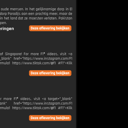
 oude mensen. In het gelijknamige dorp in El
et dorp Paradijs aan een prachtig meer, maar de
 in het land dat ze moesten verlaten. Pakistan
open.
eringen
f Singapore! For more F1® videos, visit <a
"_blank" href="https://www.instagram.com/F1
rmula1 https://www.tiktok.com/@f1 #F1">Klik
r more F1® videos, visit <a target="_blank"
k" href="https://www.instagram.com/F1
rmula1 https://www.tiktok.com/@f1 #F1">Klik