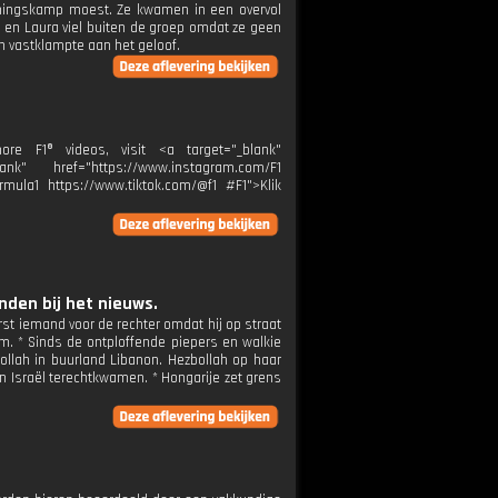
ainingskamp moest. Ze kwamen in een overvol
 en Laura viel buiten de groep omdat ze geen
h vastklampte aan het geloof.
e F1® videos, visit <a target="_blank"
k" href="https://www.instagram.com/F1
rmula1 https://www.tiktok.com/@f1 #F1">Klik
den bij het nieuws.
rst iemand voor de rechter omdat hij op straat
. * Sinds de ontploffende piepers en walkie
bollah in buurland Libanon. Hezbollah op haar
n Israël terechtkwamen. * Hongarije zet grens