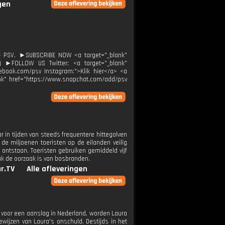
gen
d - PSV. ►SUBSCRIBE NOW <a target="_blank"
l!) ►FOLLOW US Twitter: <a target="_blank"
acebook.com/psv Instagram:">Klik hier</a> <a
ank" href="https://www.snapchat.com/add/psv
 in tijden van steeds frequentere hittegolven
 miljoenen toeristen op de eilanden veilig
e ontstaan. Toeristen gebruiken gemiddeld vijf
aak de oorzaak is van bosbranden.
r.TV
Alle afleveringen
t voor een aanslag in Nederland, worden Laura
wijzen van Laura's onschuld. Destijds in het