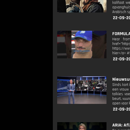
kalifaat w
opvanghuis
Arabisch s
22-09-2
FORMULA 
Hear from
href="ht
https://ww
hier</a> 
22-09-2
Nieuwsuu
Sinds kort 
een vrouw 
talkies vo
beurt, vuu
open voor 
22-09-2
ARIA: Afl