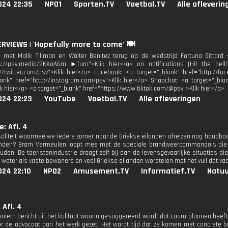
024 22:35
NPO1
Sporten.TV
Voetbal.TV
Alle afleverin
ERVIEWS | 'Hopefully more to come' 🍽️
 met Malik Tillman en Walter Benitez terug op de wedstrijd Fortuna Sittar
ps://psv.media/2KXaA6m ►Turn">Klik hier</a> on notifications (Hit the bel
://twitter.com/psv">Klik hier</a> Facebook: <a target="_blank" href="http://f
lank" href="http://instagram.com/psv">Klik hier</a> Snapchat: <a target="_bl
lik hier</a> <a target="_blank" href="https://www.tiktok.com/@psv">Klik hier</a>
024 22:23
YouTube
Voetbal.TV
Alle afleveringen
e: Afl. 4
aliteit waarmee we iedere zomer naar de Griekse eilanden afreizen nog houdbaar
nden? Bram Vermeulen loopt mee met de speciale brandweercommando's die de
den. De toeristenindustrie draagt zelf bij aan de levensgevaarlijke situaties di
l water als vaste bewoners en veel Griekse eilanden worstelen met het vuil dat v
024 22:10
NPO2
Amusement.TV
Informatief.TV
Natuu
 Afl. 4
niem bericht uit het kalifaat waarin gesuggereerd wordt dat Laura plannen heef
or de advocaat aan het werk gezet. Het wordt tijd dat ze komen met concrete be