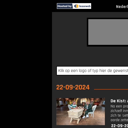
Neder
22-09-2024
De Kist: 
Na een pro
zichzelf in
zich te set
aarde zett
22-09-2