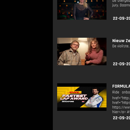
De overgeb
jury. Daar
22-09-2
Nieuw Ze
De violiste
22-09-2
FORMULA 
Ride onbo
href="htt
href="ht
https://ww
hier</a> 
22-09-20