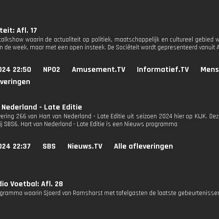
eit: Afl. 17
 talkshow waarin de actualiteit op politiek, maatschappelijk en cultureel gebi
n de week, maar met een open insteek. De Sociëteit wordt gepresenteerd vanuit
024 22:50
NPO2
Amusement.TV
Informatief.TV
Mens
everingen
 Nederland - Late Editie
evering 266 van Hart van Nederland - Late Editie uit seizoen 2024 hier op KIJK. D
bij SBS6. Hart van Nederland - Late Editie is een Nieuws programma
024 22:37
SBS
Nieuws.TV
Alle afleveringen
io Voetbal: Afl. 28
gramma waarin Sjoerd van Ramshorst met tafelgasten de laatste gebeurtenissen