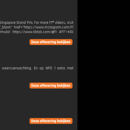
ngapore Grand Prix. For more F1® videos, visit
="_blank" href="https://www.instagram.com/F1
rmula1 https://www.tiktok.com/@f1 #F1">Klik
e weersverwachting. En op NPO 1 extra met