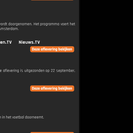
ed wordt doorgenomen. Het programma voert het
 Amsterdam.
en.TV
Nieuws.TV
eze aflevering is uitgezonden op 22 september,
 in het voetbal doorneemt.