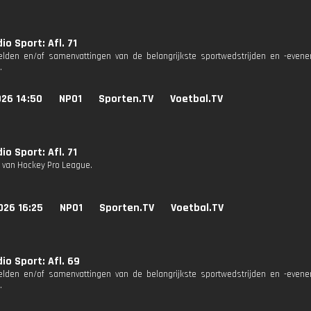
io Sport: Afl. 71
eelden en/of samenvattingen van de belangrijkste sportwedstrijden en -eve
.
026 14:50
NPO1
Sporten.TV
Voetbal.TV
io Sport: Afl. 71
g van Hockey Pro League.
026 16:25
NPO1
Sporten.TV
Voetbal.TV
io Sport: Afl. 69
eelden en/of samenvattingen van de belangrijkste sportwedstrijden en -eve
.