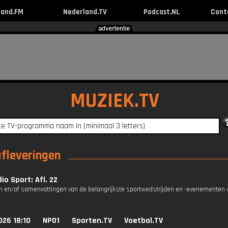
land.FM
Nederland.TV
Podcast.NL
Cont
MUZIEK.TV
afleveringen
io Sport: Afl. 22
n en/of samenvattingen van de belangrijkste sportwedstrijden en -evenementen v
026 18:10
NPO1
Sporten.TV
Voetbal.TV