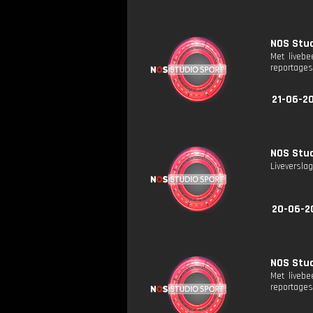
NOS Stud
Met liveb
reportages
21-06-2
NOS Stud
Liveversla
20-06-2
NOS Stud
Met liveb
reportages