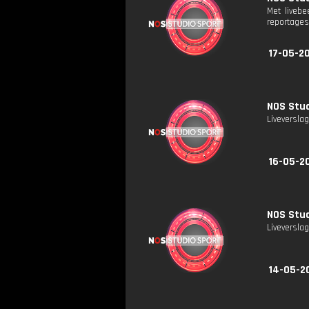
Met liveb
reportages
17-05-20
NOS Stud
Liveversla
16-05-2
NOS Stud
Liveversla
14-05-2