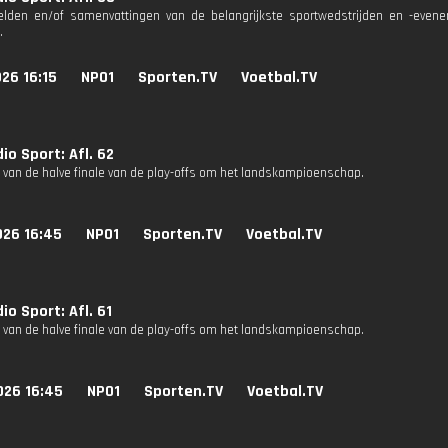
eelden en/of samenvattingen van de belangrijkste sportwedstrijden en -eve
.
26 16:15
NPO1
Sporten.TV
Voetbal.TV
io Sport: Afl. 62
g van de halve finale van de play-offs om het landskampioenschap.
026 16:45
NPO1
Sporten.TV
Voetbal.TV
io Sport: Afl. 61
g van de halve finale van de play-offs om het landskampioenschap.
026 16:45
NPO1
Sporten.TV
Voetbal.TV