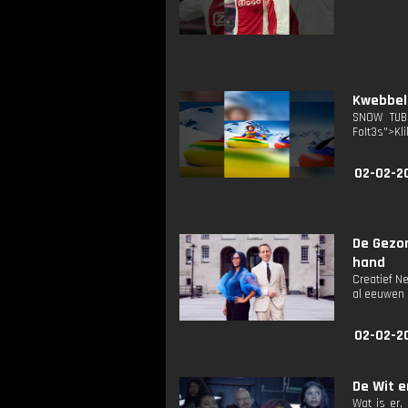
Kwebbel
SNOW TUBI
FoIt3s">Kli
02-02-2
De Gezo
hand
Creatief N
al eeuwen 
02-02-2
De Wit en
Wat is er,