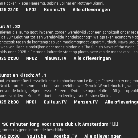
ten Hacken, Pieter Heerema, Sabine Gollner en Matthew Gianni.
025 22:10
NPO2
Kennis.TV
Alle afleveringen
r: Afl. 32
arieven die Trump gaat invoeren, zorgen wereldwijd voor een schokgolf onder rege
t de VS? Leidt het tot een wereldwijde handelsoorlog? We spreken econoom Math
echtszaak tegen de krantengroep van mediamagnaat Rupert Murdoch. News Group 
r was van illegale praktijken door roddelbladen als The Sun en News of the World
loids anno 2025. * De mode-industrie staat op plaats twee van de meest vervuilen
025 21:30
NPO2
Nieuws.TV
Alle afleveringen
unst en Kitsch: Afl. 1
raaf, zo noemt Bas Hesselink deze tuinboeken van Le Rouge. Er bestaan er nog maa
 Next Nature Museum een beeld van beeldhouwer Oswald Wenckebach. Hij was er 
r van de huidige eigenaresse. En een oriëntaalse aquarel die al 30 jaar op zolde
kunstschilderes Maria Martinetti, een leerlinge van Gustavo Simini.
025 21:30
NPO1
Cultuur.TV
Mensen.TV
Alle aflevering
: ‘90 minuten lang, voor onze club uit Amsterdam!’ ❤️‍🔥
ogramma is geen informatie beschikbaar
025 20:30
YouTube
Voetbal.TV
Alle afleveringen