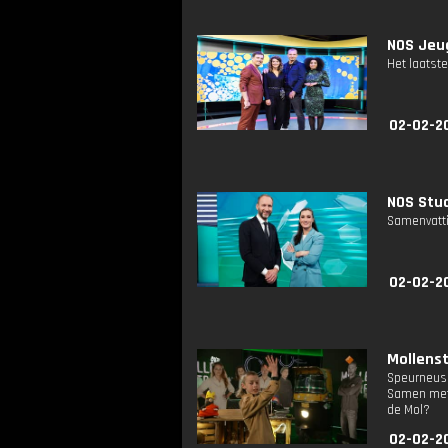
NOS Jeug
Het laatste
02-02-2
NOS Stud
Samenvatti
02-02-2
Mollenst
Speurneus 
Samen met 
de Mol?
02-02-2