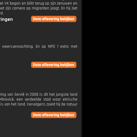
et VK begon en blikt terug op zijn zenuwen en
met zijn camera op migranten jaagt. En hij ziet
wd.
ringen
e weersverwachting. En op NPO 1 extra met
ing van Servië in 2008 is dit het jongste land
Mitrovicë, een verdeelde stad waar etnische
s van het land. Vervolgens zoekt hij de natuur