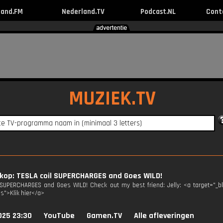
land.FM
Nederland.TV
Podcast.NL
Cont
MUZIEK.TV
kop: TESLA coil SUPERCHARGES and Goes WILD!
 SUPERCHARGES and Goes WILD! Check out my best friend: Jelly: <a target="_
3s">Klik hier</a>
025 23:30
YouTube
Gamen.TV
Alle afleveringen