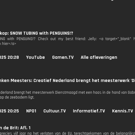
kop: SNOW TUBING with PENGUINS!?
NG with PENGUINS!? Check out my best friend: Jelly: <a target="_blank" hr
k hier</a>
025 20:28
YouTube
Gamen.TV
Alle afleveringen
nken Meesters: Creatief Nederland brengt het meesterwerk '
ederland brengt het meesterwerk Dienstmaagd met een haas in de hand van Gabrië
op de zeebodem ligt.
025 20:25
NPO1
Cultuur.TV
Informatief.TV
Kennis.TV
 de Brit: Afl. 1
 precies vijf jaar na het verlaten van de EU, terechtgekomen van de belangrijkst