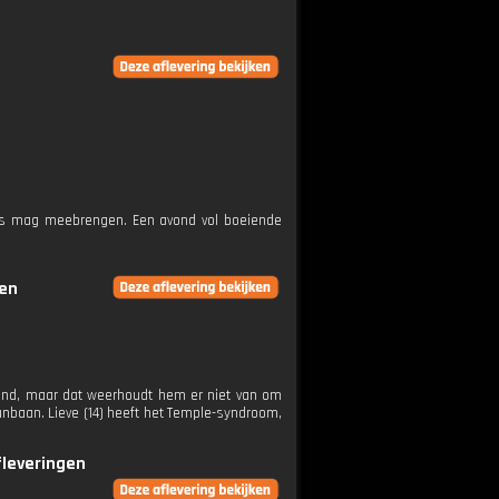
kers mag meebrengen. Een avond vol boeiende
gen
rend, maar dat weerhoudt hem er niet van om
unbaan. Lieve (14) heeft het Temple-syndroom,
fleveringen