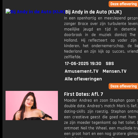
Bij Andy in de Auto (KIJK)
In een openhartig en meeslepend gespre
zanger Brace over zijn turbulente leven
moeilijke jeugd en tijd in detentie
doorbraak in de muziek dankzij The
Holland. Hij reflecteert op vader zij
kinderen, het ondernemerschap, de li
Nederland en zijn kijk op succes, vrien
zelfliefde.
17-06-2025 19:30
SBS
Amusement.TV
Mensen.TV
Alle afleveringen
First Dates: Afl. 7
Moeder Andrea en zoon Stephan gaan
double date. Andrea's match Mark is lief,
dating-skills zijn roestig. Stephan ontmo
een creatieve geest die goed met hem kl
ze zijn moeder tegenkomt op het toilet. 
ontmoet Neil the Wheel, een muzikale tr
een groot hart en een nog grotere gliml