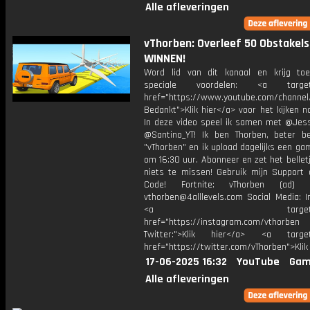
Alle afleveringen
vThorben: Overleef 50 Obstakel
WINNEN!
Word lid van dit kanaal en krijg to
speciale voordelen: <a target=
href="https://www.youtube.com/channel
Bedankt">Klik hier</a> voor het kijken naa
In deze video speel ik samen met @Jess
@Santino_YT! Ik ben Thorben, beter b
"vThorben" en ik upload dagelijks een ga
om 16:30 uur. Abonneer en zet het belle
niets te missen! Gebruik mijn Support 
Code! Fortnite: vThorben (ad) B
vthorben@4alllevels.com Social Media: I
<a target="_bl
href="https://instagram.com/vthorben
Twitter:">Klik hier</a> <a target=
href="https://twitter.com/vThorben">Klik
17-06-2025 16:32
YouTube
Gam
Alle afleveringen