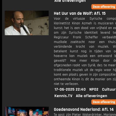
Alle afleveringen
Het Uur van de Wolf: Afl. 15
Voor de virtuoze Syrische comp
klarinettist Kinan Azmeh is musiceren
kunst; het is een daad van vrijheid en 
om zijn Syrische identiteit levend t
Regisseur Frank Scheffer verbeeld
muzikale zoektocht naar een thu
verbindende kracht van muziek. 
betekent kunst nog in tijden van o
hoeverre kan muziek een antwoord b
geweld? Hoe meer Kinan door de
afgesneden raakt van Syrië, des te meer 
traditionele muziek uit de regio waar h
komt een plaats geven in zijn compositie
ontheemde Kinan is dit de manier om zij
niet te verliezen.
17-06-2025 22:40
NPO2
Cultuur
Kennis.TV
Alle afleveringen
Goedenavond Nederland: Afl. 14
Te gast zijn Pieter Waterdrinker, Marian