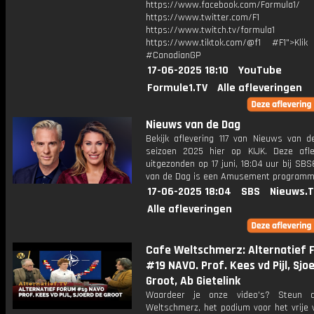
https://www.facebook.com/Formula1/
https://www.twitter.com/F1
https://www.twitch.tv/formula1
https://www.tiktok.com/@f1 #F1">Klik
#CanadianGP
17-06-2025 18:10
YouTube
Formule1.TV
Alle afleveringen
Nieuws van de Dag
Bekijk aflevering 117 van Nieuws van d
seizoen 2025 hier op KIJK. Deze afle
uitgezonden op 17 juni, 18:04 uur bij SB
van de Dag is een Amusement program
17-06-2025 18:04
SBS
Nieuws.
Alle afleveringen
Cafe Weltschmerz: Alternatief 
#19 NAVO. Prof. Kees vd Pijl, Sjo
Groot, Ab Gietelink
Waardeer je onze video's? Steun 
Weltschmerz, het podium voor het vrije 