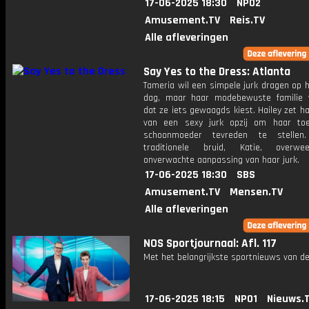
17-06-2025 18:30
NPO2
Amusement.TV
Reis.TV
Alle afleveringen
Say Yes to the Dress: Atlanta
Tameria wil een simpele jurk dragen op 
dag, maar haar modebewuste familie 
dat ze iets gewaagds kiest. Hailey zet h
van een sexy jurk opzij om haar to
schoonmoeder tevreden te stelle
traditionele bruid, Katie, overw
onverwachte aanpassing van haar jurk.
17-06-2025 18:30
SBS
Amusement.TV
Mensen.TV
Alle afleveringen
NOS Sportjournaal: Afl. 117
Met het belangrijkste sportnieuws van de
17-06-2025 18:15
NPO1
Nieuws.