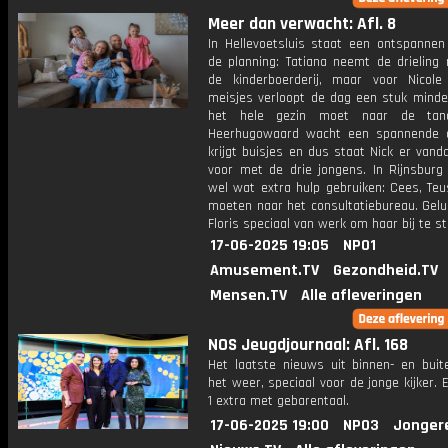
Meer dan verwacht: Afl. 8
In Hellevoetsluis staat een ontspannen
de planning: Tatiana neemt de drieling
de kinderboerderij, maar voor Nicol
meisjes verloopt de dag een stuk minder
het hele gezin moet naar de tand
Heerhugowaard wacht een spannende 
krijgt buisjes en dus staat Nick er vand
voor met de drie jongens. In Rijnsburg
wel wat extra hulp gebruiken: Cees, Teu
moeten naar het consultatiebureau. Gelu
Floris speciaal van werk om haar bij te s
17-06-2025 19:05
NPO1
Amusement.TV
Gezondheid.TV
Mensen.TV
Alle afleveringen
NOS Jeugdjournaal: Afl. 168
Het laatste nieuws uit binnen- en buit
het weer, speciaal voor de jonge kijker.
1 extra met gebarentaal.
17-06-2025 19:00
NPO3
Jonger