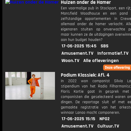
Huizen onder de Hamer
Een voormalige pub in Stockport, een rijt
Mansfield Woodhouse en een pand 
zelfstandige appartementen in Crew
allemaal onder de hamer verkocht. All
eigenaren stuiten op onverwachte p
maar kunnen ze de uitdagingen overwinne
aan hun budget houden?
17-06-2025 15:45
SBS
Amusement.TV
Informatief.TV
Woon.TV
Alle afleveringen
Podium Klassiek: Afl. 4
In 2022 won componist Silvia L
stipendium van het Radio Filharmonisc
Floris Kortie gaat in gesprek met
componisten die geselecteerd waren 
dingen. De reportage sluit af met e
gemaakte registratie van het orkes
winnaar Lanao mocht componeren.
17-06-2025 15:15
NPO2
Amusement.TV
Cultuur.TV