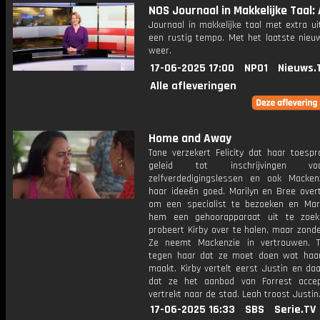
NOS Journaal in Makkelijke Taal: 
Journaal in makkelijke taal met extra ui
een rustig tempo. Met het laatste nieu
weer.
17-06-2025 17:00
NPO1
Nieuws.
Alle afleveringen
Home and Away
Tane verzekert Felicity dat haar toespr
geleid tot inschrijvingen 
zelfverdedigingslessen en ook Macken
haar ideeën goed. Marilyn en Bree overt
om een specialist te bezoeken en Mari
hem een gehoorapparaat uit te zoek
probeert Kirby over te halen, maar zond
Ze neemt Mackenzie in vertrouwen. 
tegen haar dat ze moet doen wat haar
maakt. Kirby vertelt eerst Justin en da
dat ze het aanbod van Forrest acce
vertrekt naar de stad. Leah troost Justin
17-06-2025 16:33
SBS
Serie.TV