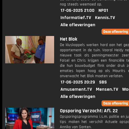
nog steeds weemoed op.
17-06-2025 21:00
NPO1
Informatief.TV
Kennis.TV
Alle afleveringen
Het Blok
De kluskoppels werken hard aan het gez
appartement in de tuin. Vooral Heidy n
nieuwe taak als penningmeester zeer
Faisel en Chris krijgen een financiële t
die hun bouwbudget flink onder druk z
emoties lopen hoog op als Maurits 
onverwacht het Blok moeten verlaten.
17-06-2025 20:29
SBS
Amusement.TV
Mensen.TV
Wo
Alle afleveringen
Opsporing Verzocht: Afl. 22
Opsporingsprogramma i.s.m. politie en ju
tips maken het verschil! Actuele opsp
Anniko van Santen.