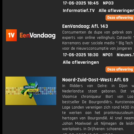
17-06-2025 18:45
NPO3
Informatief.TV
Alle afleveringe
EenVandaag: Afl. 143
Consumenten de dupe van gebrek aan k
experts van online veilinghuis Catawiki 
Karremans over sociale media * Big Tech 
voor de nieuwsconsumptie van jongeren
17-06-2025 18:30
NPO1
Nieuws.
Alle afleveringen
Noord-Zuid-Oost-West: Afl. 69
In Ridders van Gelre: in Dijon 
Nederlandse staat geboren. Dat ve
Vlaamse chroniqueur Bart van Loo
bestseller De Bourgondiërs. Kunstenaa
Lage Landen verenigen zich rond 1400 in
te werken aan het pronkmausoleu
hertogen van Bourgondië. Al snel neemt
Johan Maelwael uit Nijmegen de leid
werkplaats. In Drijfveren: schoenen.