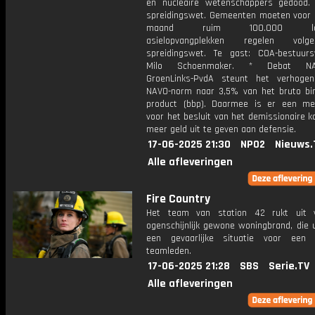
en nucleaire wetenschappers gedood.
spreidingswet. Gemeenten moeten voor 
maand ruim 100.000 lang
asielopvangplekken regelen vol
spreidingswet. Te gast: COA-bestuursv
Milo Schoenmaker. * Debat NAV
GroenLinks-PvdA steunt het verhoge
NAVO-norm naar 3,5% van het bruto bi
product (bbp). Daarmee is er een me
voor het besluit van het demissionaire 
meer geld uit te geven aan defensie.
17-06-2025 21:30
NPO2
Nieuws.
Alle afleveringen
Fire Country
Het team van station 42 rukt uit 
ogenschijnlijk gewone woningbrand, die u
een gevaarlijke situatie voor een
teamleden.
17-06-2025 21:28
SBS
Serie.TV
Alle afleveringen