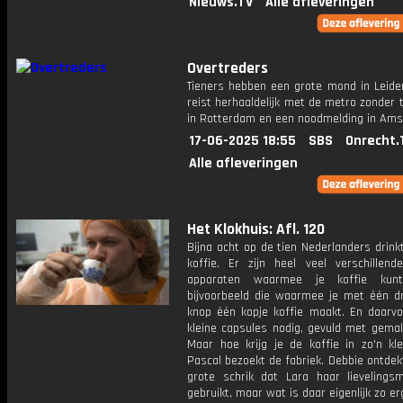
Nieuws.TV
Alle afleveringen
Overtreders
Tieners hebben een grote mond in Leide
reist herhaaldelijk met de metro zonder 
in Rotterdam en een noodmelding in Am
17-06-2025 18:55
SBS
Onrecht.
Alle afleveringen
Het Klokhuis: Afl. 120
Bijna acht op de tien Nederlanders drin
koffie. Er zijn heel veel verschillend
apparaten waarmee je koffie kunt
bijvoorbeeld die waarmee je met één d
knop één kopje koffie maakt. En daarvo
kleine capsules nodig, gevuld met gemal
Maar hoe krijg je de koffie in zo'n kle
Pascal bezoekt de fabriek. Debbie ontdek
grote schrik dat Lara haar lievelings
gebruikt, maar wat is daar eigenlijk zo e