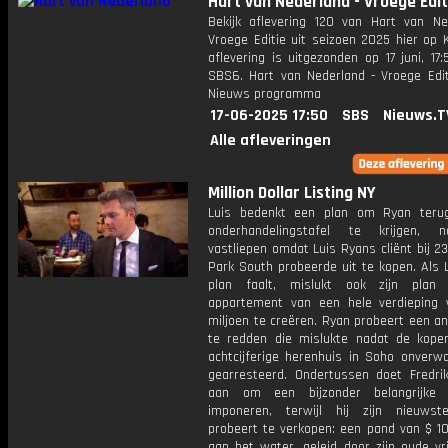
Hart van Nederland - Vroege Edit
Bekijk aflevering 120 van Hart van Ne
Vroege Editie uit seizoen 2025 hier op 
aflevering is uitgezonden op 17 juni, 17:
SBS6. Hart van Nederland - Vroege Edit
Nieuws programma
17-06-2025 17:50
SBS
Nieuws.T
Alle afleveringen
Million Dollar Listing NY
Luis bedenkt een plan om Ryan teru
onderhandelingstafel te krijgen, 
vastliepen omdat Luis Ryans cliënt bij 2
Park South probeerde uit te kopen. Als 
plan faalt, mislukt ook zijn pla
appartement van een hele verdieping
miljoen te creëren. Ryan probeert een a
te redden die mislukte nadat de koper
achtcijferige herenhuis in Soho onverw
gearresteerd. Ondertussen doet Fredrik
aan om een bijzonder belangrijke 
imponeren, terwijl hij zijn nieuwst
probeert te verkopen: een pand van $ 10
aan het water, geleid door zijn oude vr