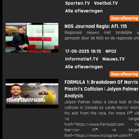
Sporten.TV
Voetbal.TV
Alle afleveringen
NOS Journaal Regio: Afl. 115
Regionaal nieuws met landelijke uit
gemaakt door de NOS en de regionale om
17-06-2025 18:15
NPO2
Informatief.TV
Nieuws.TV
Alle afleveringen
FORMULA 1: Breakdown Of Norris
Piastri's Collision | Jolyon Palmer
Analysis
Jolyon Palmer takes a close look at th
collision in Canada as Lando Norris' mist
his exit from the race. For more F1® vid
<a target="_bl
href="https://www.Formula1.com Fol
hier</a> F1®: <a target="_
href="https://www.instagram.com/F1