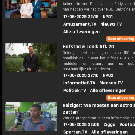
Anker, Lia van Bekhoven en Eddy van H
hen hebben we het over NSC, Oekraïne en
17-06-2025 22:15
NPO1
Amusement.TV
Nieuws.TV
Alle afleveringen
Hofstad & Land: Afl. 20
Onlangs heeft een groep van 150 a
noodklok geluid over het giftige PFAS i
middelen en stuurt aan op gebr
onschadelijke alternatieven.
17-06-2025 22:10
NPO2
Informatief.TV
Mensen.TV
Politiek.TV
Alle afleveringen
Reiziger: 'We moeten een extra 
zetten'
Van dit programma is geen informatie be
17-06-2025 22:00
Ziggo
Voetba
Sporten.TV
Alle afleveringen