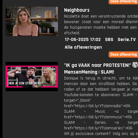
Neighbours
Nicolette doet een verontrustende ontde
bewoner staat voor een moreel dilemma
de huisgenoten moeite hebben met een
afscheid.
17-06-2025 17:02
SBS
Serie.TV
Alle afleveringen
"IK ga VAAK naar PROTESTEN!" 🤯
MensenMening | SLAM!
Danique is terug in Utrecht, om te kij
mensen daar een strafblad hebben. De
raden of ze dat hebben! Vergeet je nie
YouTube-kanalen te abonneren: SLAM! –
target="_blank"
href="https://bit.ly/YTslamradio">Klik
SLAM! – Music <a target="_
href="https://bit.ly/YTslammusic">Klik
SLAM! – Series <a target="
href="https://bit.ly/YTslamseries">Klik
Wil jij exclusieve content? Volg ons op 