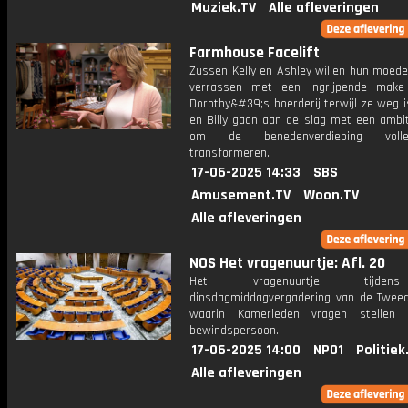
Muziek.TV
Alle afleveringen
Farmhouse Facelift
Zussen Kelly en Ashley willen hun moede
verrassen met een ingrijpende make
Dorothy&#39;s boerderij terwijl ze weg i
en Billy gaan aan de slag met een ambit
om de benedenverdieping voll
transformeren.
17-06-2025 14:33
SBS
Amusement.TV
Woon.TV
Alle afleveringen
NOS Het vragenuurtje: Afl. 20
Het vragenuurtje tijd
dinsdagmiddagvergadering van de Twee
waarin Kamerleden vragen stellen
bewindspersoon.
17-06-2025 14:00
NPO1
Politiek
Alle afleveringen