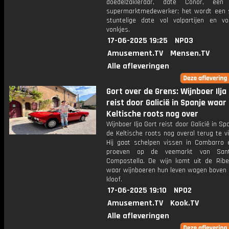
doedelzakleraar, date Conor, een 
supermarktmedewerker; het wordt een s
stuntelige date vol valpartijen en voo
vonkjes.
17-06-2025 19:25
NPO3
Amusement.TV
Mensen.TV
Alle afleveringen
Gort over de Grens: Wijnboer Ilja
reist door Galicië in Spanje waar
Keltische roots nog over
Wijnboer Ilja Gort reist door Galicië in Sp
de Keltische roots nog overal terug te vi
Hij gaat schelpen vissen in Combarro e
proeven op de veemarkt van San
Compostella. De wijn komt uit de Ribe
waar wijnboeren hun leven wagen boven 
kloof.
17-06-2025 19:10
NPO2
Amusement.TV
Kook.TV
Alle afleveringen