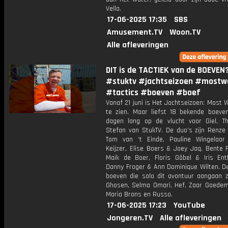
Vella.
17-06-2025 17:35
SBS
Amusement.TV
Woon.TV
Alle afleveringen
DIT is de TACTIEK van de BOEVEN
#stuktv #jachtseizoen #mostw
#tactics #boeven #boef
Vanaf 21 juni is Het Jachtseizoen: Most
te zien. Maar liefst 18 bekende boeven
dagen lang op de vlucht voor Giel, 
Stefan van StukTV. De duo’s zijn Renze
Tom van ‘t Einde, Pauline Wingelaar
Keijzer, Elise Boers & Joey Jaq, Bente 
Maik de Boer, Floris Göbel & Iris En
Danny Froger & Ann Dominique Wilten. D
boeven die solo dit avontuur aangaan z
Ghosen, Selma Omari, Hef, Zaar Goedem
Maria Brons en Russo.
17-06-2025 17:23
YouTube
Jongeren.TV
Alle afleveringen