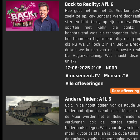
Back to Reality: Afl. 6
Hoe gaat het nu met De Veerkampjes
zoekt ze op. Roy Donders werd door real
ster en blikt terug op zijn succes. Fil
sporten met Kelly, die dankzij re
baanbrekend was als transgender. We 
het fenomeen bejaardenreality met pr
als Nu We Er Toch Zijn en Bed & Break
duiken we in een van de nieuwste real
De Augurkenkoning. Wat maakt deze 
uniek?
17-06-2025 21:15
NPO3
Amusement.TV
Mensen.TV
Alle afleveringen
Andere Tijden: Afl. 6
Ooit, in de hoogtijdagen van de Koude O
Nederland bijna duizend tanks. Maar na 
de Muur werden het er fluks minder e
verdwenen ook de laatste tanks
Nederlandse leger. Wat voor de gemiddel
moeilijk voor te stellen is: de oude tanks 
de tankers, zoals de bemanning wordt