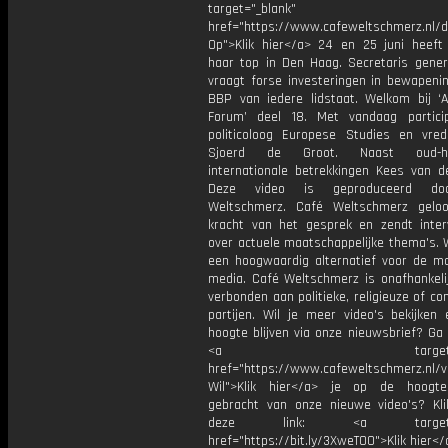
target="_blank"
href="https://www.cafeweltschmerz.nl/
Op">Klik hier</a> 24 en 25 juni heef
haar top in Den Haag. Secretaris gener
vraagt forse investeringen in bewapeni
BBP van iedere lidstaat. Welkom bij ‘Al
Forum’ deel 18. Met vandaag partici
politicoloog Europese Studies en vrede
Sjoerd de Groot. Naast oud-hoo
internationale betrekkingen Kees van der
Deze video is geproduceerd do
Weltschmerz. Café Weltschmerz gelo
kracht van het gesprek en zendt inter
over actuele maatschappelijke thema's. 
een hoogwaardig alternatief voor de m
media. Café Weltschmerz is onafhankelij
verbonden aan politieke, religieuze of c
partijen. Wil je meer video's bekijken
hoogte blijven via onze nieuwsbrief? Ga
<a target="_bl
href="https://www.cafeweltschmerz.nl/v
Wil">Klik hier</a> je op de hoogt
gebracht van onze nieuwe video's? Kl
deze link: <a target="_
href="https://bit.ly/3XweTO0">Klik hier</