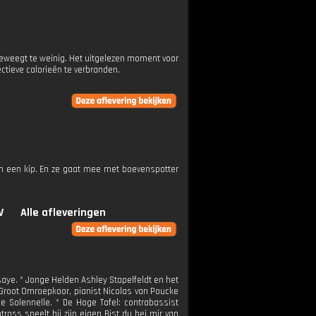
beweegt te weinig. Het uitgelezen moment voor
ctieve calorieën te verbranden.
van een kip. En ze gaat mee met boevenspotter
V
Alle afleveringen
aye. * Jonge Helden Ashley Stapelfeldt en het
t Groot Omroepkoor, pianist Nicolas van Poucke
 Solennelle. * De Hoge Tafel: contrabassist
oss speelt hij zijn eigen Bist du bei mir van