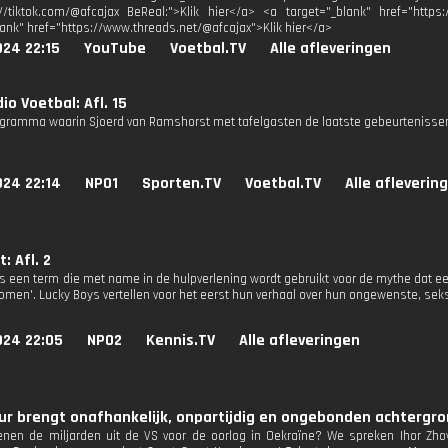
://tiktok.com/@afcajax BeReal:">Klik hier</a> <a target="_blank" href="https:
lank" href="https://www.threads.net/@afcajax">Klik hier</a>
024 22:15
YouTube
Voetbal.TV
Alle afleveringen
io Voetbal: Afl. 15
gramma waarin Sjoerd van Ramshorst met tafelgasten de laatste gebeurtenissen
024 22:14
NPO1
Sporten.TV
Voetbal.TV
Alle afleverin
: Afl. 2
s een term die met name in de hulpverlening wordt gebruikt voor de mythe dat een 
men'. Lucky Boys vertellen voor het eerst hun verhaal over hun ongewenste, seks
024 22:05
NPO2
Kennis.TV
Alle afleveringen
r brengt onafhankelijk, onpartijdig en ongebonden achtergron
nen de miljarden uit de VS voor de oorlog in Oekraïne? We spreken Ihor Zhov