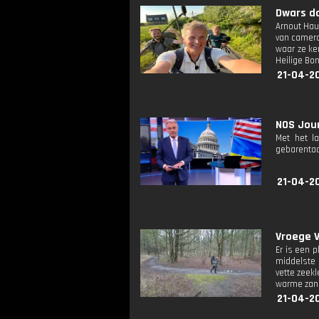
Dwars do
Arnout Hau
van camera
waar ze ke
Heilige Bo
21-04-2
NOS Jour
Met het l
gebarentaa
21-04-2
Vroege V
Er is een 
middelste 
vette zeekl
warme zand
21-04-2