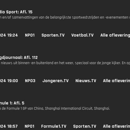
io Sport: Afl. 15
n en/of samenvattingen van de belangrijkste sportwedstrijden en -evenementen v
024 19:24
NPO1
Sporten.TV
Voetbal.TV
Alle afleverin
djournaal: Afl. 112
 nieuws uit binnen- en buitenland en het weer, speciaal voor de jonge kijker. En 
024 19:00
NPO3
Jongeren.TV
Nieuws.TV
Alle afleveri
ule 1: Afl. 5
 de Formule 1 GP van China, Shanghai International Circuit, Shanghai.
024 18:57
NPO1
Formule1.TV
Sporten.TV
Alle afleveri