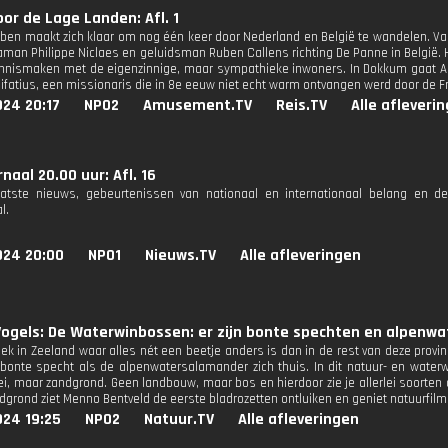
or de Lage Landen: Afl. 1
ben maakt zich klaar om nog één keer door Nederland en België te wandelen. Van
man Philippe Niclaes en geluidsman Ruben Callens richting De Panne in België. 
nnismaken met de eigenzinnige, maar sympathieke inwoners. In Dokkum gaat Ar
nifatius, een missionaris die in 8e eeuw niet echt warm ontvangen werd door de Fr
024 20:17
NPO2
Amusement.TV
Reis.TV
Alle afleveri
naal 20.00 uur: Afl. 16
aatste nieuws, gebeurtenissen van nationaal en internationaal belang en d
l.
024 20:00
NPO1
Nieuws.TV
Alle afleveringen
ogels: De Waterwinbossen: er zijn bonte spechten en alpenwa
plek in Zeeland waar alles nét een beetje anders is dan in de rest van deze prov
bonte specht als de alpenwatersalamander zich thuis. In dit natuur- en water
ei, maar zandgrond. Geen landbouw, maar bos en hierdoor zie je allerlei soorten d
grond ziet Menno Bentveld de eerste bladrozetten ontluiken en geniet natuurfilmer
024 19:25
NPO2
Natuur.TV
Alle afleveringen