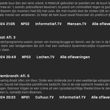
goede buur dan een verre vriend. In Maleisië gebruiken ze paarden om de buurt l
rmee en 's avonds patrouilleren bewoners te paard om criminaliteit tegen te gaan
 Daarom zijn inwoners heel blij met Juan, die met muziek door de straten rijdt en de
le manier van verzekeren. Zo helpt de hele buurt zowel financieel als praktisch b
024 21:05
NPO2
Informatief.TV
Mensen.TV
Alle aflev
al: Afl. 3
sketchprogramma waarin Jeroen van Koningsbrugge en Dennis van de Ven in de 
 stem aan landgenoten die zich met een welhaast bovenmenselijke inspannin
e slaan.
024 20:49
NPO3
Lachen.TV
Alle afleveringen
Rembrandt: Afl. 5
evering draait alles om kleur. Onder een stralende zon in een weelderige wijngaard
s Seurat het kleurrijke pointillisme bedacht. Ook in de vrije opdracht moeten de 
gen. Daarvoor krijgen ze een scène uit een sprookjesachtige theatershow te zien. 
ken is, namelijk Karin Bloemen.
024 20:23
NPO1
Cultuur.TV
Informatief.TV
Alle aflev