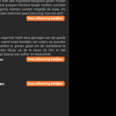
en met een migratieachtergrond geven minder
 deze groepen hierdoor langer moeten wachten
gooid. Klanten worden mogelijk de dupe, als
etalen helemaal geen belasting. Hoe kan dat?
e eigenaar heeft deze gekregen van zijn goede
n neemt twee beeldjes van ruiters op paarden
erden in graven gezet om de overledene te
t een flesje uit de 1e eeuw na Chr. in Het
t daarop een koffie- en theewinkel.
en
gen