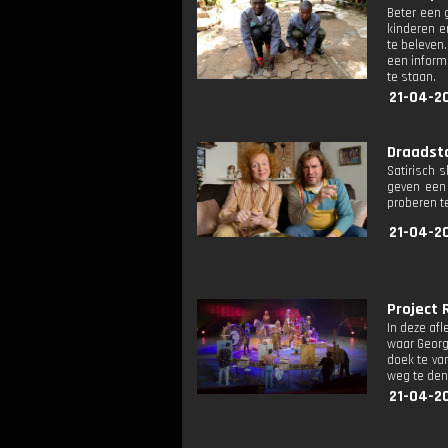
Beter een 
kinderen e
te beleven.
een informe
te staan.
21-04-2
Draadsta
Satirisch 
geven een
proberen t
21-04-2
Project 
In deze afl
waar George
doek te van
weg te den
21-04-2