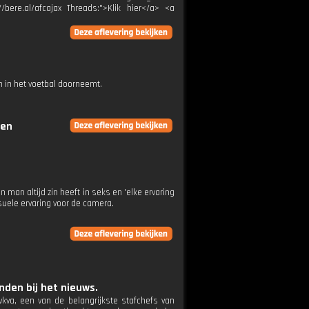
//bere.al/afcajax Threads:">Klik hier</a> <a
 in het voetbal doorneemt.
gen
man altijd zin heeft in seks en 'elke ervaring
uele ervaring voor de camera.
den bij het nieuws.
kva, een van de belangrijkste stafchefs van