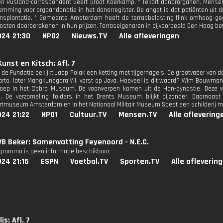
en Rusland-correspondent Geert Groot Koerkamp. * Tekort donororganen. Mens
emming voor orgaandonatie in het donorregister. De angst is dat patiënten uit
nsplantatie. * Gemeente Amsterdam heeft de terrasbelasting flink omhoog ge
kosten doorberekenen in hun prijzen. Terraseigenaren in bijvoorbeeld Den Haag b
024 21:30
NPO2
Nieuws.TV
Alle afleveringen
unst en Kitsch: Afl. 7
de Fundatie bekijkt Jaap Polak een ketting met tijgernagels. De grootvader van d
arto, later Mangkunegara VII, vorst op Java. Hoeveel is dit waard? Wim Bouwma
loep in het Cobra Museum. De voorwerpen komen uit de Han-dynastie. Deze w
n. De verzameling folders in het Drents Museum blijkt bijzonder. Daarnaas
tmuseum Amsterdam en in het Nationaal Militair Museum Soest een schilderij me
24 21:22
NPO1
Cultuur.TV
Mensen.TV
Alle aflevering
B Beker: Samenvatting Feyenoord - N.E.C.
ogramma is geen informatie beschikbaar
24 21:15
ESPN
Voetbal.TV
Sporten.TV
Alle afleverin
s: Afl. 7