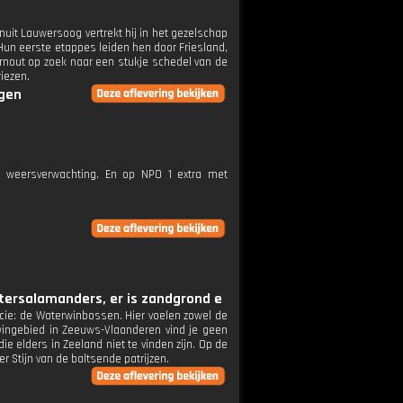
uit Lauwersoog vertrekt hij in het gezelschap
Hun eerste etappes leiden hen door Friesland,
nout op zoek naar een stukje schedel van de
iezen.
ngen
e weersverwachting. En op NPO 1 extra met
tersalamanders, er is zandgrond e
incie: de Waterwinbossen. Hier voelen zowel de
wingebied in Zeeuws-Vlaanderen vind je geen
ie elders in Zeeland niet te vinden zijn. Op de
 Stijn van de baltsende patrijzen.