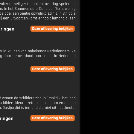
euker en veiliger te maken: overdag spelen de
. In het Spaanse dorp Coria del Rio is weinig
 boel een beetje opvrolijkt. Edir is in Ethiopië
ij een uitvaart en komt er nooit iemand alleen
eringen
huid kruipen van onbekende Nederlanders. Ze
g door de overdaad aan crises in Nederland
 wanen de schilders zich in Frankrijk, het land
schilders kleur inzetten, dit keer om emotie op
Gastjurylid is iemand die niet uit het theater
eringen