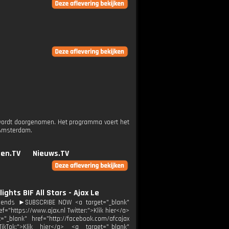
ed wordt doorgenomen. Het programma voert het
 Amsterdam.
en.TV
Nieuws.TV
ghts BIF All Stars - Ajax Le
egends ►SUBSCRIBE NOW <a target="_blank"
="https://www.ajax.nl Twitter:">Klik hier</a>
="_blank" href="http://facebook.com/afcajax
TikTok:">Klik hier</a> <a target="_blank"