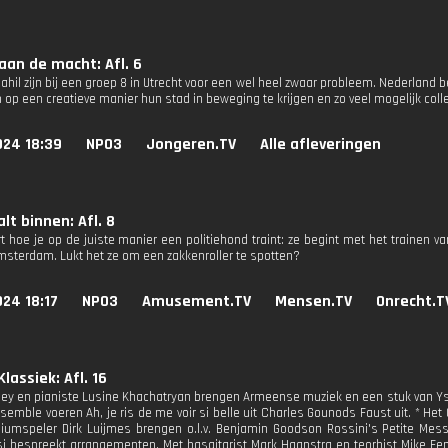
aan de macht: Afl. 6
hil zijn bij een groep 8 in Utrecht voor een wel heel zwaar probleem. Nederland 
op een creatieve manier hun stad in beweging te krijgen en zo veel mogelijk colle
024 18:39
NPO3
Jongeren.TV
Alle afleveringen
lt binnen: Afl. 8
rt hoe je op de juiste manier een politiehond traint: ze begint met het trainen 
msterdam. Lukt het ze om een zakkenroller te spotten?
24 18:17
NPO3
Amusement.TV
Mensen.TV
Onrecht.T
lassiek: Afl. 16
rgey en pianiste Lusine Khachatryan brengen Armeense muziek en een stuk van Ys
semble voeren Ah, je ris de me voir si belle uit Charles Gounods Faust uit. * He
umspeler Dirk Luijmes brengen o.l.v. Benjamin Goodson Rossini's Petite Messe
 bespreekt arrangementen. Met basgitarist Mark Haanstra en teorbist Mike Fentr