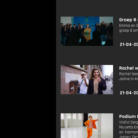
Groep 8 
Emma en Sa
groep 8 om 
21-04-2
Rachel va
Rachel lee
Jaime in A
21-04-20
Podium K
Violist Se
Musetta En
en harmoni
James Oesi