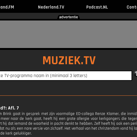
land.FM
Nederland.TV
Podcast.NL
Cont
MUZIEK.TV
d?: Afl. 7
en Brink gaat in gesprek met zijn voormalige EO-collega Renze Klamer, die inmidd
 meer naar de kerk gaat, heeft hij een grote allergie voor kerkgangers die teg
rt hij dat iemand de waarheid in pacht denkt te hebben. Zelf heeft hij ook een pe
et dat nu als een nare versie van zichzelf. Het verhaal van het christendom vond hij l
 de kerk gelukkiger.