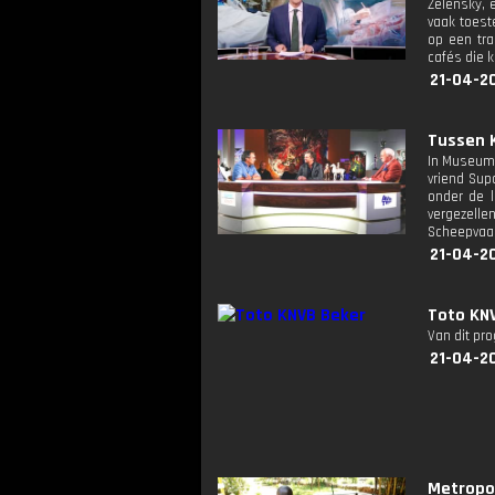
Zelensky, 
vaak toest
op een tra
cafés die 
21-04-2
Tussen K
In Museum 
vriend Sup
onder de 
vergezelle
Scheepvaar
21-04-20
Toto KNV
Van dit pr
21-04-20
Metropoli