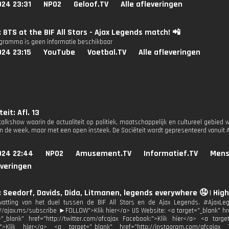
024 23:31
NPO2
Geloof.TV
Alle afleveringen
: BTS at the BIF All Stars - Ajax Legends match! 📲
ogramma is geen informatie beschikbaar
024 23:15
YouTube
Voetbal.TV
Alle afleveringen
eit: Afl. 13
 talkshow waarin de actualiteit op politiek, maatschappelijk en cultureel gebi
n de week, maar met een open insteek. De Sociëteit wordt gepresenteerd vanuit
024 22:44
NPO2
Amusement.TV
Informatief.TV
Mens
everingen
: Seedorf, Davids, Dida, Litmanen, legends everywhere 🤤 | Highli
atting van het duel tussen de BIF All Stars en de Ajax Legends. #AjaxL
://ajax.ms/subscribe ►FOLLOW">Klik hier</a> US Website: <a target="_blank" href
"_blank" href="http://twitter.com/afcajax Facebook:">Klik hier</a> <a target
:">Klik hier</a> <a target="_blank" href="http://instagram.com/afcajax 