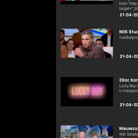
href="http
target="_b
21-04-2
NOS Stud
Voetbalpro
21-04-2
2Doc Kort
Lucky Boy i
is meegeno
21-04-2
Nieuwsuu
Wat beteke