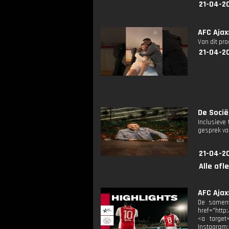
21-04-2
AFC Ajax
Van dit pr
21-04-2
De Sociët
Inclusieve
gesprek va
21-04-2
Alle afl
AFC Ajax
De samenv
href="http
<a target=
Instagram