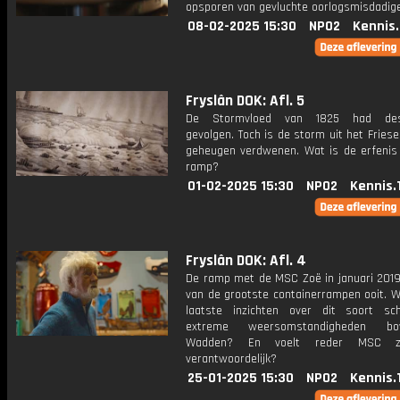
opsporen van gevluchte oorlogsmisdadiger
08-02-2025 15:30
NPO2
Kennis
Fryslân DOK: Afl. 5
De Stormvloed van 1825 had des
gevolgen. Toch is de storm uit het Friese 
geheugen verdwenen. Wat is de erfenis
ramp?
01-02-2025 15:30
NPO2
Kennis.
Fryslân DOK: Afl. 4
De ramp met de MSC Zoë in januari 201
van de grootste containerrampen ooit. W
laatste inzichten over dit soort sc
extreme weersomstandigheden b
Wadden? En voelt reder MSC z
verantwoordelijk?
25-01-2025 15:30
NPO2
Kennis.