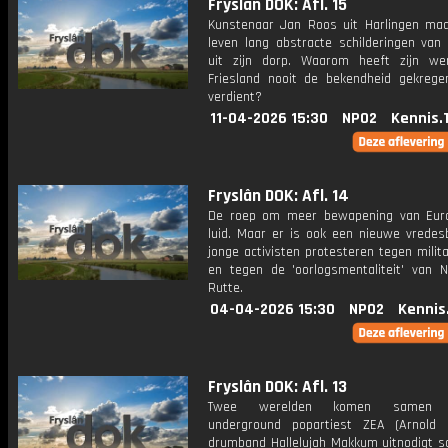
Fryslân DOK: Afl. 15
Kunstenaar Jan Roos uit Harlingen maak
leven lang abstracte schilderingen van
uit zijn dorp. Waarom heeft zijn we
Friesland nooit de bekendheid gekrege
verdient?
11-04-2026 15:30
NPO2
Kennis.
Fryslân DOK: Afl. 14
De roep om meer bewapening van Euro
luid. Maar er is ook een nieuwe vredes
jonge activisten protesteren tegen milit
en tegen de 'oorlogsmentaliteit' van 
Rutte.
04-04-2026 15:30
NPO2
Kennis
Fryslân DOK: Afl. 13
Twee werelden komen samen 
underground popartiest ZEA (Arnold
drumband Hallelujah Makkum uitnodigt 