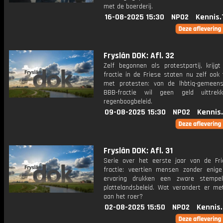
met de boerderij.
16-08-2025 15:30
NPO2
Kennis.
Fryslân DOK: Afl. 32
Zelf begonnen als protestpartij, krijg
fractie in de Friese staten nu zelf ook
met protesten: van de lhbtiq-gemeen
BBB-fractie wil geen geld uittrek
regenboogbeleid.
09-08-2025 15:30
NPO2
Kennis
Fryslân DOK: Afl. 31
Serie over het eerste jaar van de Fr
fractie: veertien mensen zonder enige 
ervaring drukken een zware stempe
plattelandsbeleid. Wat verandert er m
aan het roer?
02-08-2025 15:50
NPO2
Kennis