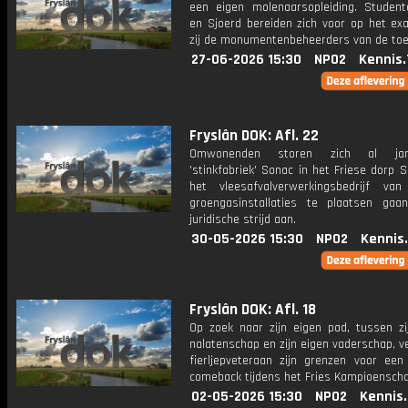
een eigen molenaarsopleiding. Studen
en Sjoerd bereiden zich voor op het exa
zij de monumentenbeheerders van de to
27-06-2026 15:30
NPO2
Kennis.
Fryslân DOK: Afl. 22
Omwonenden storen zich al ja
'stinkfabriek' Sonac in het Friese dorp 
het vleesafvalverwerkingsbedrijf va
groengasinstallaties te plaatsen ga
juridische strijd aan.
30-05-2026 15:30
NPO2
Kennis
Fryslân DOK: Afl. 18
Op zoek naar zijn eigen pad, tussen zi
nalatenschap en zijn eigen vaderschap, v
fierljepveteraan zijn grenzen voor een
comeback tijdens het Fries Kampioenscha
02-05-2026 15:30
NPO2
Kennis