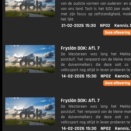
van de oudste vormen van ouderen- en 
van ons land. Toch is het 600 jaar oude
met zijn focus op zelfstandigheid, mod
het lijkt.
21-02-2026 15:30
NPO2
Kennis.
Fryslân DOK: Afl. 7
De Westereen was lang het Mekk
postduif, 'het renpaard van de kleine man'
de duivenmelkers die deze ooit zo 
volkssport nog altijd in leven proberen t
14-02-2026 15:30
NPO2
Kennis.
Fryslân DOK: Afl. 7
De Westereen was lang het Mekk
postduif, 'het renpaard van de kleine man'
de duivenmelkers die deze ooit zo 
volkssport nog altijd in leven proberen t
14-02-2026 15:30
NPO2
Kennis.