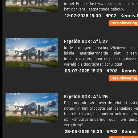
in het Friese Oosterwolde, keert het lich
het donkere, leegstaande gebouw.
12-07-2025 15:30
NPO2
Kennis.
Fryslân DOK: Afl. 27
In de dorpsgemeenschap Wijnjewoude on
lokale energietransitie niet allee
infrastructuren, maar ook de complexe e
wereld die daarachter schuilgaat.
05-07-2025 15:30
NPO2
Kennis
Fryslân DOK: Afl. 26
Documentaireserie over de relatie tusse
natuur in het grootste getijdengebied v
Net als trekvogels moeten ook mensen
op klimaatverandering: gaan we aan
verhuizen?
28-06-2025 15:30
NPO2
Kennis