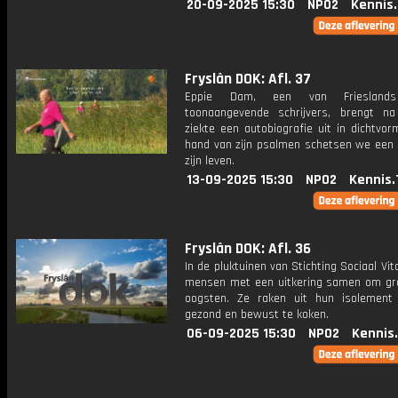
20-09-2025 15:30
NPO2
Kennis
Fryslân DOK: Afl. 37
Eppie Dam, een van Friesland
toonaangevende schrijvers, brengt na
ziekte een autobiografie uit in dichtvo
hand van zijn psalmen schetsen we een 
zijn leven.
13-09-2025 15:30
NPO2
Kennis.
Fryslân DOK: Afl. 36
In de pluktuinen van Stichting Sociaal Vi
mensen met een uitkering samen om gr
oogsten. Ze raken uit hun isolement
gezond en bewust te koken.
06-09-2025 15:30
NPO2
Kennis