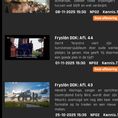
achterlaat, zoeken twee vrijwilligers
tussen wat blijft en wat verdwijnt.
08-11-2025 15:30
NPO2
Kennis.
Fryslân DOK: Afl. 44
Gerrit Terpstra viert zijn 50
kunstenaarsjubileum door oude werk
plekjes te geven. Hoe geeft hij daarmee
een goede plek in de tijd?
01-11-2025 15:30
NPO2
Kennis.
Fryslân DOK: Afl. 43
Hendrik Waringa, zanger en opricht
countryband Early Bird, wordt door zijn
Maurits overtuigd om nog één keer me
formatie op te treden en een nieuw
maken.
25-10-2025 15:35
NPO2
Kennis.