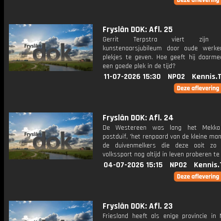
Fryslân DOK: Afl. 25
Gerrit Terpstra viert zijn 50
kunstenaarsjubileum door oude werk
plekjes te geven. Hoe geeft hij daarmee
een goede plek in de tijd?
11-07-2026 15:30
NPO2
Kennis.
Fryslân DOK: Afl. 24
De Westereen was lang het Mekk
postduif, 'het renpaard van de kleine man'
de duivenmelkers die deze ooit zo 
volkssport nog altijd in leven proberen t
04-07-2026 15:15
NPO2
Kennis.
Fryslân DOK: Afl. 23
Friesland heeft als enige provincie in 