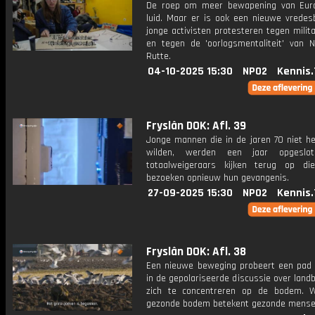
De roep om meer bewapening van Euro
luid. Maar er is ook een nieuwe vredes
jonge activisten protesteren tegen milit
en tegen de 'oorlogsmentaliteit' van 
Rutte.
04-10-2025 15:30
NPO2
Kennis.
Fryslân DOK: Afl. 39
Jonge mannen die in de jaren 70 niet he
wilden, werden een jaar opgeslot
totaalweigeraars kijken terug op di
bezoeken opnieuw hun gevangenis.
27-09-2025 15:30
NPO2
Kennis.
Fryslân DOK: Afl. 38
Een nieuwe beweging probeert een pad 
in de gepolariseerde discussie over lan
zich te concentreren op de bodem. 
gezonde bodem betekent gezonde mense