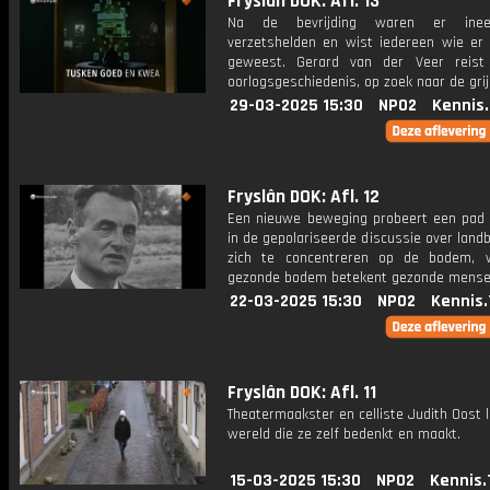
Fryslân DOK: Afl. 13
Na de bevrijding waren er inee
verzetshelden en wist iedereen wie er
geweest. Gerard van der Veer reist
oorlogsgeschiedenis, op zoek naar de grij
29-03-2025 15:30
NPO2
Kennis
Fryslân DOK: Afl. 12
Een nieuwe beweging probeert een pad 
in de gepolariseerde discussie over lan
zich te concentreren op de bodem, 
gezonde bodem betekent gezonde mense
22-03-2025 15:30
NPO2
Kennis.
Fryslân DOK: Afl. 11
Theatermaakster en celliste Judith Oost l
wereld die ze zelf bedenkt en maakt.
15-03-2025 15:30
NPO2
Kennis.