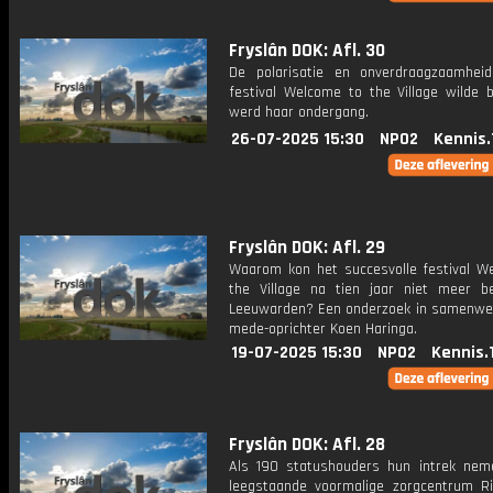
Fryslân DOK: Afl. 30
De polarisatie en onverdraagzaamhei
festival Welcome to the Village wilde b
werd haar ondergang.
26-07-2025 15:30
NPO2
Kennis.
Fryslân DOK: Afl. 29
Waarom kon het succesvolle festival W
the Village na tien jaar niet meer b
Leeuwarden? Een onderzoek in samenwe
mede-oprichter Koen Haringa.
19-07-2025 15:30
NPO2
Kennis.
Fryslân DOK: Afl. 28
Als 190 statushouders hun intrek nem
leegstaande voormalige zorgcentrum Ri