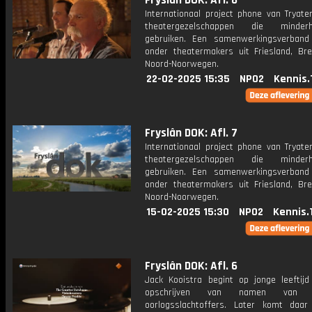
Fryslân DOK: Afl. 8
Internationaal project phone van Tryate
theatergezelschappen die minderhe
gebruiken. Een samenwerkingsverband
onder theatermakers uit Friesland, Br
Noord-Noorwegen.
22-02-2025 15:35
NPO2
Kennis.
Fryslân DOK: Afl. 7
Internationaal project phone van Tryate
theatergezelschappen die minderhe
gebruiken. Een samenwerkingsverband
onder theatermakers uit Friesland, Br
Noord-Noorwegen.
15-02-2025 15:30
NPO2
Kennis.
Fryslân DOK: Afl. 6
Jack Kooistra begint op jonge leeftij
opschrijven van namen van v
oorlogsslachtoffers. Later komt daa