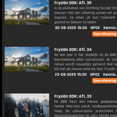
Fryslân DOK: Afl. 35
In de pluktuinen van Stichting Sociaal Vi
mensen met een uitkering samen om gr
oogsten. Ze raken uit hun isolement
gezond en bewust te koken.
30-08-2025 15:30
NPO2
Kennis
Fryslân DOK: Afl. 34
Na een jaar is het duidelijk: bij de BBB 
boerenbelang altijd vooropstaan, de st
natuur wordt nauwelijks gehoord. Niet i
blij met de nieuwe wind die door Fryslân 
23-08-2025 15:30
NPO2
Kennis
Fryslân DOK: Afl. 33
De BBB kiest een nieuwe gedeputee
Femke Wiersma wordt landbouwminist
Haag. De cultuursector protesteert
bezuinigingsplannen en Jans familie moe