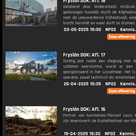
Fryslân DOK: Afl. 18
Getekend door kinderarbeid, misbru
gedwongen huwelijk vlucht de Afghaan
naar de Leeuwardense Vrijheidswijk, waa
kracht hervindt en weer durft te dromen.
03-05-2025 15:30
NPO2
Kennis
Fryslân DOK: Afl. 17
Tachtig jaar nadat een vliegtuig met dr
soldaten neerstortte, wordt er een 
georganiseerd in het IJsselmeer. Het is
operatie, zowel technisch als emotioneel.
26-04-2025 15:35
NPO2
Kennis
Fryslân DOK: Afl. 16
Portret van kunstenaar-filosoof Louis 
zijn levenswerk: de Ecokathedraal van Mi
19-04-2025 15:30
NPO2
Kennis.