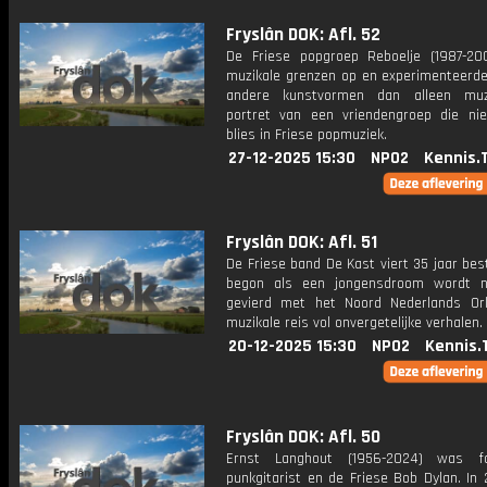
Fryslân DOK: Afl. 52
De Friese popgroep Reboelje (1987-20
muzikale grenzen op en experimenteerd
andere kunstvormen dan alleen muz
portret van een vriendengroep die ni
blies in Friese popmuziek.
27-12-2025 15:30
NPO2
Kennis.
Fryslân DOK: Afl. 51
De Friese band De Kast viert 35 jaar be
begon als een jongensdroom wordt n
gevierd met het Noord Nederlands Or
muzikale reis vol onvergetelijke verhalen.
20-12-2025 15:30
NPO2
Kennis.
Fryslân DOK: Afl. 50
Ernst Langhout (1956-2024) was fol
punkgitarist en de Friese Bob Dylan. In