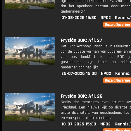
agressie en andere barrières. Wat bet
dat het openbaar bestuur door mann
gedomineerd?
01-08-2026 15:30
NPO2
Kennis.
Fryslân DOK: Afl. 27
Het Sint Anthony Gasthuis in Leeuward
van de oudste vormen van ouderen- en 
van ons land.Toch is het 600 j
gasthuis,met zijn focus op zelfsta
moderner dan het lijkt.
25-07-2026 15:30
NPO2
Kennis.
Fryslân DOK: Afl. 26
Reeks documentaires over actuele kw
Friesland. Een nieuwe kijk op diverse 
grote diversiteit; van geschiedenis tot 
en van sport tot architectuur.
18-07-2026 15:30
NPO2
Kennis.