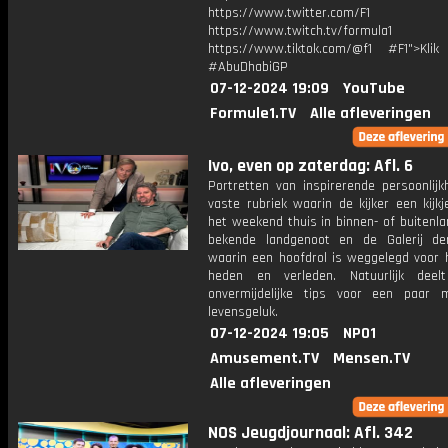
https://www.twitter.com/F1
https://www.twitch.tv/formula1
https://www.tiktok.com/@f1 #F1">Klik
#AbuDhabiGP
07-12-2024 19:09
YouTube
Formule1.TV
Alle afleveringen
Ivo, even op zaterdag: Afl. 6
Portretten van inspirerende persoonlijk
vaste rubriek waarin de kijker een kijkje
het weekend thuis in binnen- of buitenla
bekende landgenoot en de Galerij de
waarin een hoofdrol is weggelegd voor h
heden en verleden. Natuurlijk deel
onvermijdelijke tips voor een paar
levensgeluk.
07-12-2024 19:05
NPO1
Amusement.TV
Mensen.TV
Alle afleveringen
NOS Jeugdjournaal: Afl. 342