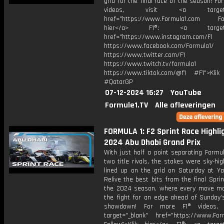
grid for the final race of the season! Fo
videos, visit <a target="_
href="https://www.Formula1.com Fol
hier</a> F1®: <a target="_
href="https://www.instagram.com/F1
https://www.facebook.com/Formula1/
https://www.twitter.com/F1
https://www.twitch.tv/formula1
https://www.tiktok.com/@f1 #F1">Klik
#QatarGP
07-12-2024 16:27
YouTube
Formule1.TV
Alle afleveringen
FORMULA 1: F2 Sprint Race Highlig
2024 Abu Dhabi Grand Prix
With just half a point separating Formu
two title rivals, the stakes were sky-hi
lined up on the grid on Saturday at Ya
Relive the best bits from the final Spri
the 2024 season, where every move ma
the fight for an edge ahead of Sunday’s
showdown! For more F1® videos, 
target="_blank" href="https://www.For