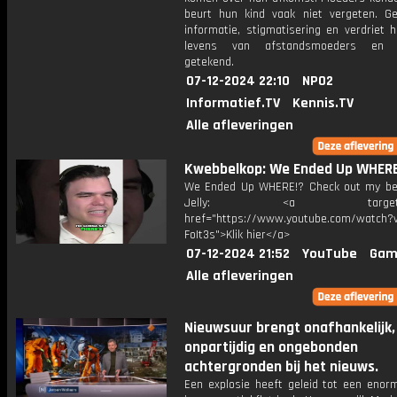
beurt hun kind vaak niet vergeten. G
informatie, stigmatisering en verdriet 
levens van afstandsmoeders en -
getekend.
07-12-2024 22:10
NPO2
Informatief.TV
Kennis.TV
Alle afleveringen
Kwebbelkop: We Ended Up WHERE
We Ended Up WHERE!? Check out my bes
Jelly: <a target="_b
href="https://www.youtube.com/watch?v
FoIt3s">Klik hier</a>
07-12-2024 21:52
YouTube
Gam
Alle afleveringen
Nieuwsuur brengt onafhankelijk,
onpartijdig en ongebonden
achtergronden bij het nieuws.
Een explosie heeft geleid tot een enor