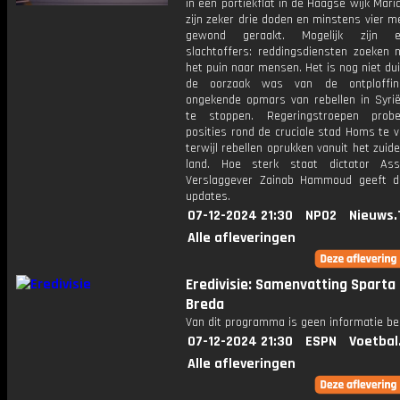
in een portiekflat in de Haagse wijk Mari
zijn zeker drie doden en minstens vier m
gewond geraakt. Mogelijk zijn 
slachtoffers: reddingsdiensten zoeken 
het puin naar mensen. Het is nog niet dui
de oorzaak was van de ontploffi
ongekende opmars van rebellen in Syrië 
te stoppen. Regeringstroepen prob
posities rond de cruciale stad Homs te 
terwijl rebellen oprukken vanuit het zuid
land. Hoe sterk staat dictator As
Verslaggever Zainab Hammoud geeft d
updates.
07-12-2024 21:30
NPO2
Nieuws.
Alle afleveringen
Eredivisie: Samenvatting Sparta
Breda
Van dit programma is geen informatie be
07-12-2024 21:30
ESPN
Voetbal
Alle afleveringen