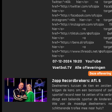
Twitter:">Klik hier</a> <a target=
href="http://twitter.com/afcajax Facebo
hier</a> <a target="_
href="http://facebook.com/afcajax
Instagram:">Klik hier</a> <a target
href="http://instagram.com/afcajax TikT
hier</a> <a target="_
href="http://tiktok.com/@afcajax BeRe
hier</a> <a target="_
href="https://bere.al/afcajax Threa
hier</a> <a target="_
href="https://www.threads.net/@afcajax
hier</a>
07-12-2024 19:20
YouTube
Voetbal.TV
Alle afleveringen
Zapp Recordbrekers: Afl. 6
Deelnemers tussen de tien en zestien
krijgen de kans om een bestaand of zel
sportief record neer te zetten of te verb
daagt een bekende sporter de kinderen t
Wie van de moedige deelnemers n
schitterende trofee mee naar huis?