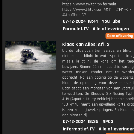
https://www.twitch.tv/formula1
https://www.tiktok.com/@f1 #F1">Klik
#AbuDhabiGP
07-12-2024 18:41
YouTube
Formule1.TV
Alle afleveringen
Klaas Kan Alles: Afl. 3
Uit de afgelopen tien seizoenen blijkt 
niet echt uitblinkt in watersporten. In z
missie krijgt hij de kans om het teg
bewijzen. Binnen één minuut drie sprong
water maken zónder nat te worde
opdracht. Na een poging op de waterksk
Klaas de oplossing voor deze missie in
Daar staat een monster van een vaartu
te wachten. De Shadow Six Racing Typh
AUV (Aquatic Utility Vehicle) behaalt sne
150 km/u, heeft een opvallend korte draa
is een kei in, jawel, springen. En Klaas i
dag planten-dj.
07-12-2024 18:35
NPO3
Informatief.TV
Alle afleveringe