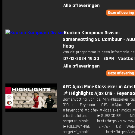
Alle afleveringen
Keuken Kampioen Divisie:
Samenvatting SC Cambuur - ADO
Haag
Van dit programma is geen informatie be
07-12-2024 19:30
ESPN
Voetbal
Alle afleveringen
AFC Ajax: Mini-Klassieker in Am
📌 | Highlights Ajax O19 - Feyeno
Samenvatting van de Mini-Klassieker tu
O19 en Feyenoord O19. #Ajax O19 
#feyenoord #ajafey #klassieker #ajax #
#forthefuture ►SUBSCRIBE 
target="_blank" href="http://ajax.ms/
►FOLLOW">Klik hier</a> US Webs
target="_blank" href="https://www