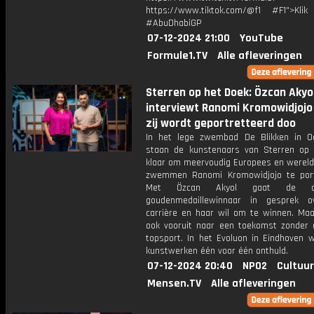
https://www.tiktok.com/@f1 #F1">Klik
#AbuDhabiGP
07-12-2024 21:00
YouTube
Formule1.TV
Alle afleveringen
Sterren op het Doek: Özcan Akyo
interviewt Ranomi Kromowidjojo 
zij wordt geportretteerd doo
In het lege zwembad De Blikken in O
staan de kunstenaars van Sterren op
klaar om meervoudig Europees en werel
zwemmen Ranomi Kromowidjojo te port
Met Özcan Akyol gaat de dri
goudenmedaillewinnaar in gesprek o
carrière en haar wil om te winnen. Maar
ook vooruit naar een toekomst zonder d
topsport. In het Evoluon in Eindhoven 
kunstwerken één voor één onthuld.
07-12-2024 20:40
NPO2
Cultuur
Mensen.TV
Alle afleveringen