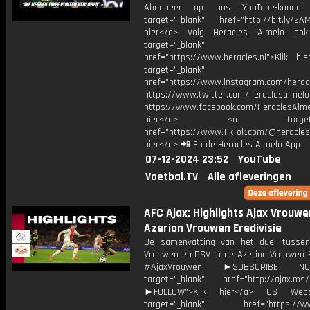
Abonneer op ons YouTube-kanaal
target="_blank" href="http://bit.ly/2AM
hier</a> Volg Heracles Almelo oo
target="_blank"
href="https://www.heracles.nl">Klik hi
target="_blank"
href="https://www.instagram.com/herac
https://www.twitter.com/heraclesalmelo
https://www.facebook.com/HeraclesAlmel
hier</a> <a target="_
href="https://www.TikTok.com/@heracles
hier</a> 📲 En de Heracles Almelo App
07-12-2024 23:52
YouTube
Voetbal.TV
Alle afleveringen
AFC Ajax: Highlights Ajax Vrouwen
Azerion Vrouwen Eredivisie
De samenvatting van het duel tusse
Vrouwen en PSV in de Azerion Vrouwen Er
#AjaxVrouwen ►SUBSCRIBE 
target="_blank" href="http://ajax.ms/
►FOLLOW">Klik hier</a> US Webs
target="_blank" href="https://www