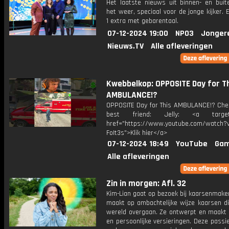
Het laatste nieuws uit binnen- en buit
het weer, speciaal voor de jonge kijker.
1 extra met gebarentaal.
07-12-2024 19:00
NPO3
Jonger
Nieuws.TV
Alle afleveringen
Kwebbelkop: OPPOSITE Day for T
AMBULANCE!?
OPPOSITE Day for This AMBULANCE!? Che
best friend: Jelly: <a target=
href="https://www.youtube.com/watch?v
FoIt3s">Klik hier</a>
07-12-2024 18:49
YouTube
Gam
Alle afleveringen
Zin in morgen: Afl. 32
Kim-Lian gaat op bezoek bij kaarsenmaker 
maakt op ambachtelijke wijze kaarsen di
wereld overgaan. Ze ontwerpt en maakt r
en persoonlijke versieringen. Deze passi