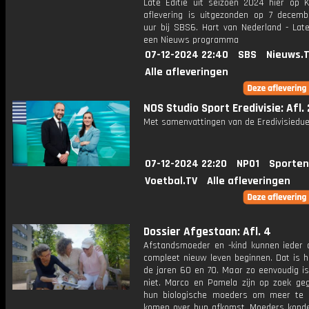
Late Editie uit seizoen 2024 hier op K
aflevering is uitgezonden op 7 decemb
uur bij SBS6. Hart van Nederland - Late
een Nieuws programma
07-12-2024 22:40
SBS
Nieuws.
Alle afleveringen
NOS Studio Sport Eredivisie: Afl.
Met samenvattingen van de Eredivisiedue
07-12-2024 22:20
NPO1
Sporten
Voetbal.TV
Alle afleveringen
Dossier Afgestaan: Afl. 4
Afstandsmoeder en -kind kunnen ieder 
compleet nieuw leven beginnen. Dat is h
de jaren 60 en 70. Maar zo eenvoudig is
niet. Marco en Pamela zijn op zoek ge
hun biologische moeders om meer te
komen over hun afkomst. Moeders kond