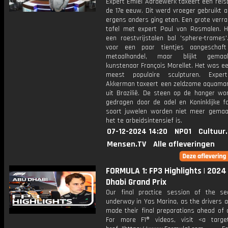
Expert Emiel Aardewerk taxeert een reis
de 17e eeuw. Dit werd vroeger gebruikt 
ergens anders ging eten. Een grote verr
tafel met expert Paul van Rosmalen. Hi
een roestvrijstalen bal 'sphere-trames'
voor een paar tientjes aangeschaft
metaalhandel, maar blijkt gema
kunstenaar François Morellet. Het was ee
meest populaire sculpturen. Expert
Akkerman taxeert een zeldzame aquamar
uit Brazilië. De steen op de hanger wor
gedragen door de adel en Koninklijke fa
soort juwelen worden niet meer gema
het te arbeidsintensief is.
07-12-2024 14:20
NPO1
Cultuur
Mensen.TV
Alle afleveringen
FORMULA 1: FP3 Highlights | 2024
Dhabi Grand Prix
Our final practice session of the s
underway in Yas Marina, as the drivers 
made their final preparations ahead of q
For more F1® videos, visit <a target