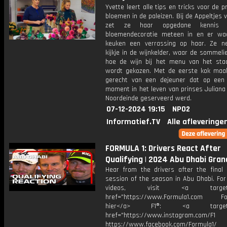
Yvette leert alle tips en tricks voor de p
bloemen in de paleizen. Bij de Appeltjes 
zet ze haar opgedane kennis
bloemendecoratie meteen in en er wa
keuken een verrassing op haar. Ze 
kijkje in de wijnkelder, waar de sommelie
hoe de wijn bij het menu van het sta
wordt gekozen. Met de eerste kok maa
gerecht van een dejeuner dat op een 
moment in het leven van prinses Juliana
Noordeinde geserveerd werd.
07-12-2024 19:15
NPO2
Informatief.TV
Alle afleveringe
FORMULA 1: Drivers React After
Qualifying | 2024 Abu Dhabi Gran
Hear from the drivers after the final Q
session of the season in Abu Dhabi. For
videos, visit <a target="_
href="https://www.Formula1.com Fol
hier</a> F1®: <a target="_
href="https://www.instagram.com/F1
https://www.facebook.com/Formula1/