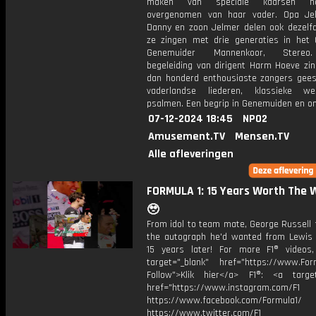
maken van speciale kaarsen h
overgenomen van haar vader. Opa Jel
Danny en zoon Jelmer delen ook dezelfd
ze zingen met drie generaties in het Ch
Genemuider Mannenkoor, Stereo
begeleiding van dirigent Harm Hoeve zi
dan honderd enthousiaste zangers geest
vaderlandse liederen, klassieke w
psalmen. Een begrip in Genemuiden en o
07-12-2024 18:45
NPO2
Amusement.TV
Mensen.TV
Alle afleveringen
FORMULA 1: 15 Years Worth The 
🥹
From idol to team mate, George Russell f
the autograph he'd wanted from Lewis 
15 years later! For more F1® videos,
target="_blank" href="https://www.For
Follow">Klik hier</a> F1®: <a target
href="https://www.instagram.com/F1
https://www.facebook.com/Formula1/
https://www.twitter.com/F1