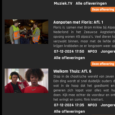
Muziek.TV
Alle afleveringen
Aanpoten met Floris: Afl. 1
Floris is samen met Bram Krikke bij Alp
Nederland in het Zeeuwse Aagtekerk
opvang wonen 49 alpaca's. Veel dieren k
verzwakt binnen, maar met de liefde di
krijgen krabbelen ze er langzaam weer op
07-12-2024 17:50
NPO3
Jonger
Alle afleveringen
Welkom Thuis: Afl. 6
Stap in de chaotische wereld van zeven 
Eén ding wordt al snel duidelijk: ouders
wat in de hoop dat het goedkomt en
generen zich kapot voor alles wat h
doen. Kijk mee achter de voordeur en on
het wringt en soms flink knettert.
07-12-2024 17:35
NPO3
Jonger
Alle afleveringen