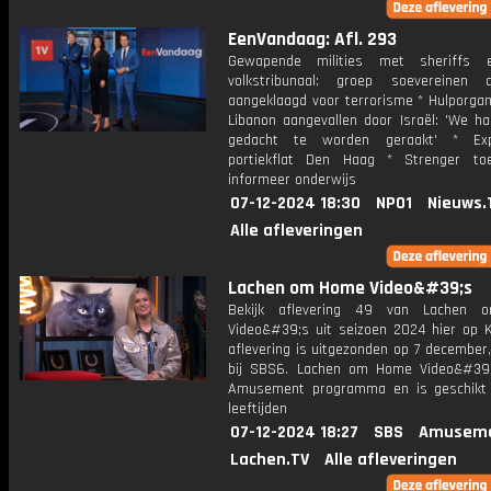
EenVandaag: Afl. 293
Gewapende milities met sheriffs 
volkstribunaal: groep soevereinen
aangeklaagd voor terrorisme * Hulporgan
Libanon aangevallen door Israël: 'We ha
gedacht te worden geraakt' * Exp
portiekflat Den Haag * Strenger to
informeer onderwijs
07-12-2024 18:30
NPO1
Nieuws.
Alle afleveringen
Lachen om Home Video&#39;s
Bekijk aflevering 49 van Lachen
Video&#39;s uit seizoen 2024 hier op K
aflevering is uitgezonden op 7 december,
bij SBS6. Lachen om Home Video&#39
Amusement programma en is geschikt 
leeftijden
07-12-2024 18:27
SBS
Amuseme
Lachen.TV
Alle afleveringen