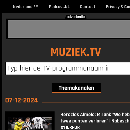
Nederland.FM
Podcast.NL
Contact
Privacy & Co
MUZIEK.TV
07-12-2024
Heracles Almelo: Mirani: "We he
twee punten verloren" | Nabesc
#HERFOR