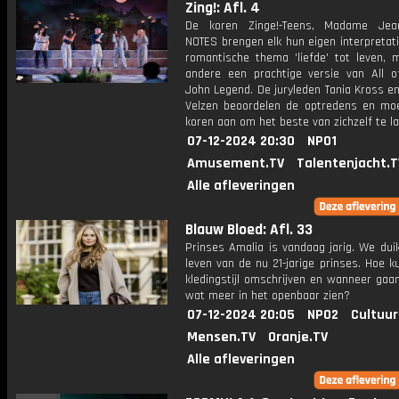
Zing!: Afl. 4
De koren Zinge!-Teens, Madame Jea
NOTES brengen elk hun eigen interpretat
romantische thema 'liefde' tot leven, 
andere een prachtige versie van All 
John Legend. De juryleden Tania Kross e
Velzen beoordelen de optredens en mo
koren aan om het beste van zichzelf te la
07-12-2024 20:30
NPO1
Amusement.TV
Talentenjacht.T
Alle afleveringen
Blauw Bloed: Afl. 33
Prinses Amalia is vandaag jarig. We dui
leven van de nu 21-jarige prinses. Hoe k
kledingstijl omschrijven en wanneer gaa
wat meer in het openbaar zien?
07-12-2024 20:05
NPO2
Cultuur
Mensen.TV
Oranje.TV
Alle afleveringen