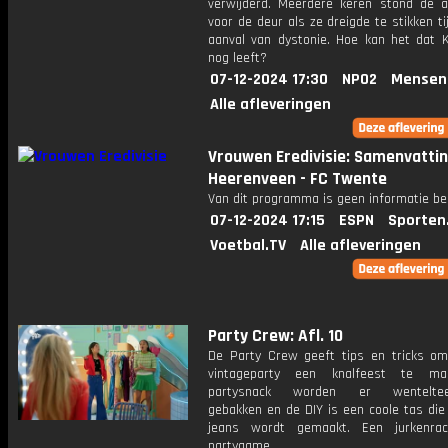
verwijderd. Meerdere keren stond de 
voor de deur als ze dreigde te stikken t
aanval van dystonie. Hoe kan het dat K
nog leeft?
07-12-2024 17:30
NPO2
Mensen
Alle afleveringen
Vrouwen Eredivisie: Samenvattin
Heerenveen - FC Twente
Van dit programma is geen informatie be
07-12-2024 17:15
ESPN
Sporten
Voetbal.TV
Alle afleveringen
Party Crew: Afl. 10
De Party Crew geeft tips en tricks o
vintageparty een knalfeest te ma
partysnack worden er wentelteefr
gebakken en de DIY is een coole tas die
jeans wordt gemaakt. Een jurkenra
partygame.