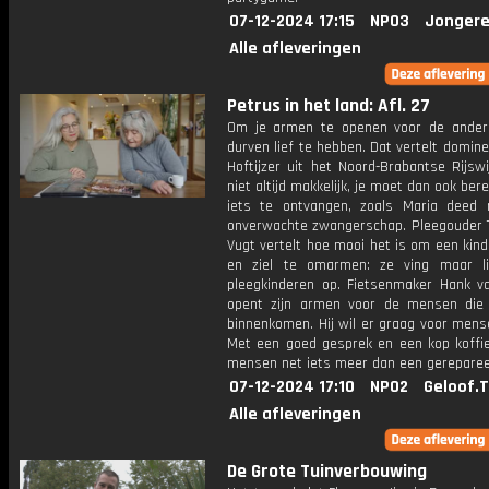
07-12-2024 17:15
NPO3
Jongere
Alle afleveringen
Petrus in het land: Afl. 27
Om je armen te openen voor de ander
durven lief te hebben. Dat vertelt domin
Hoftijzer uit het Noord-Brabantse Rijswi
niet altijd makkelijk, je moet dan ook bere
iets te ontvangen, zoals Maria deed
onverwachte zwangerschap. Pleegouder 
Vugt vertelt hoe mooi het is om een kin
en ziel te omarmen: ze ving maar li
pleegkinderen op. Fietsenmaker Hank v
opent zijn armen voor de mensen die 
binnenkomen. Hij wil er graag voor mense
Met een goed gesprek en een kop koffie 
mensen net iets meer dan een gerepareer
07-12-2024 17:10
NPO2
Geloof.
Alle afleveringen
De Grote Tuinverbouwing