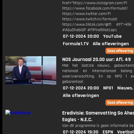
href="https://www.instagram.com/F1
https://www.facebook.com/Formula1/
https://www.twitter.com/F1
https://www.twitch.tv/formula1
https://www.tiktok.com/@f1 #F1">Klik
#AbuDhabiGP #F1PirelliHotLaps
07-12-2024 20:00
YouTube
Formule1.TV
Alle afleveringen
NOS Journaal 20.00 uur: Afl. 49
Met het laatste nieuws, gebeurteni
nationaal en internationaal bela
weersverwachting. En op NPO 1 e
gebarentaal.
07-12-2024 20:00
NPO1
Nieuws.
Alle afleveringen
Eredivisie: Samenvatting Go Ahe
Eagles - N.E.C.
Van dit programma is geen informatie be
07-12-2024 19:30
ESPN
Voetbal