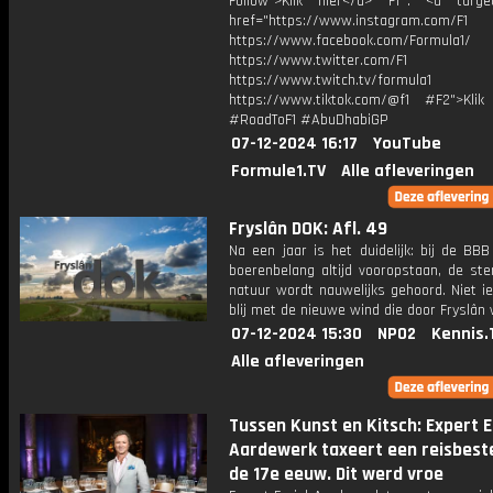
Follow">Klik hier</a> F1®: <a target
href="https://www.instagram.com/F1
https://www.facebook.com/Formula1/
https://www.twitter.com/F1
https://www.twitch.tv/formula1
https://www.tiktok.com/@f1 #F2">Klik
#RoadToF1 #AbuDhabiGP
07-12-2024 16:17
YouTube
Formule1.TV
Alle afleveringen
Fryslân DOK: Afl. 49
Na een jaar is het duidelijk: bij de BBB 
boerenbelang altijd vooropstaan, de st
natuur wordt nauwelijks gehoord. Niet i
blij met de nieuwe wind die door Fryslân 
07-12-2024 15:30
NPO2
Kennis.
Alle afleveringen
Tussen Kunst en Kitsch: Expert E
Aardewerk taxeert een reisbeste
de 17e eeuw. Dit werd vroe