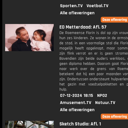
Sporten.TV
Voetbal.TV
Alle afleveringen
EO Metterdaad: Afl. 57
De Roemeense Florin is dol op zijn vrou
hun zes kinderen. Ze wonen in de armste
de stad, in een voormalige stal die Flor
mogelijk heeft opgeknapt, maar somm
zijn flink verrot en er is geen strome
Bovendien zijn beide ouders werkloos,
geen diploma hebben. Daarom gaat Flori
naar werk over de grens van Roeme
betekent dat hij een paar maanden van
zijn. Ondertussen ondersteunt hulpverlen
het gezin met voedselpakketten en p
hulp.
07-12-2024 18:15
NPO2
Amusement.TV
Natuur.TV
Alle afleveringen
Sketch Studio: Afl. 1