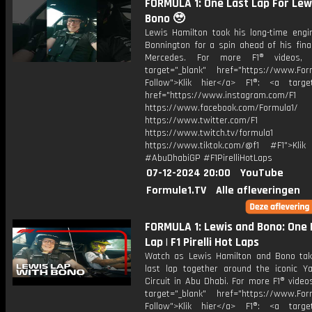
FORMULA 1: One Last Lap For Lew
Bono 🥹
Lewis Hamilton took his long-time engi
Bonnington for a spin ahead of his fina
Mercedes. For more F1® videos, 
target="_blank" href="https://www.For
Follow">Klik hier</a> F1®: <a target
href="https://www.instagram.com/F1
https://www.facebook.com/Formula1/
https://www.twitter.com/F1
https://www.twitch.tv/formula1
https://www.tiktok.com/@f1 #F1">Klik
#AbuDhabiGP #F1PirelliHotLaps
07-12-2024 20:00
YouTube
Formule1.TV
Alle afleveringen
FORMULA 1: Lewis and Bono: One 
Lap | F1 Pirelli Hot Laps
Watch as Lewis Hamilton and Bono ta
last lap together around the iconic Y
Circuit in Abu Dhabi. For more F1® videos
target="_blank" href="https://www.For
Follow">Klik hier</a> F1®: <a target