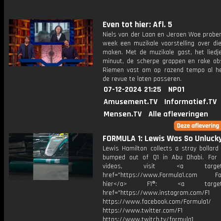
Even tot hier: Afl. 5
Niels van der Laan en Jeroen Woe prober
week een muzikale voorstelling over di
maken. Met de muzikale gast, het liedj
minuut, de scherpe grappen en rake obs
Riemen vast om op razend tempo al h
de revue te laten passeren.
07-12-2024 21:25
NPO1
Amusement.TV
Informatief.TV
Mensen.TV
Alle afleveringen
FORMULA 1: Lewis Was So Unluck
Lewis Hamilton collects a stray bollard
bumped out of Q1 in Abu Dhabi. For
videos, visit <a target="_
href="https://www.Formula1.com Fol
hier</a> F1®: <a target="_
href="https://www.instagram.com/F1
https://www.facebook.com/Formula1/
https://www.twitter.com/F1
https://www.twitch.tv/formula1