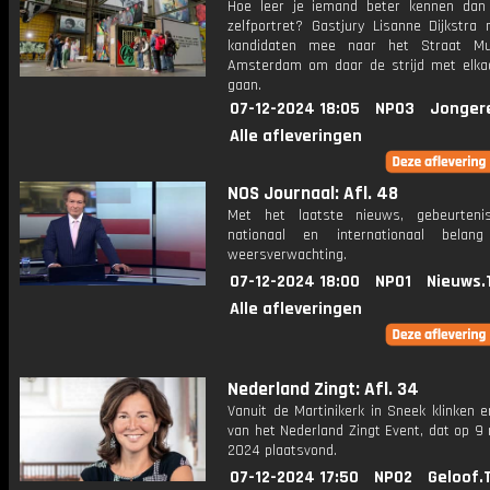
Hoe leer je iemand beter kennen da
zelfportret? Gastjury Lisanne Dijkstra
kandidaten mee naar het Straat M
Amsterdam om daar de strijd met elka
gaan.
07-12-2024 18:05
NPO3
Jonger
Alle afleveringen
NOS Journaal: Afl. 48
Met het laatste nieuws, gebeurteni
nationaal en internationaal bela
weersverwachting.
07-12-2024 18:00
NPO1
Nieuws.
Alle afleveringen
Nederland Zingt: Afl. 34
Vanuit de Martinikerk in Sneek klinken e
van het Nederland Zingt Event, dat op 9
2024 plaatsvond.
07-12-2024 17:50
NPO2
Geloof.