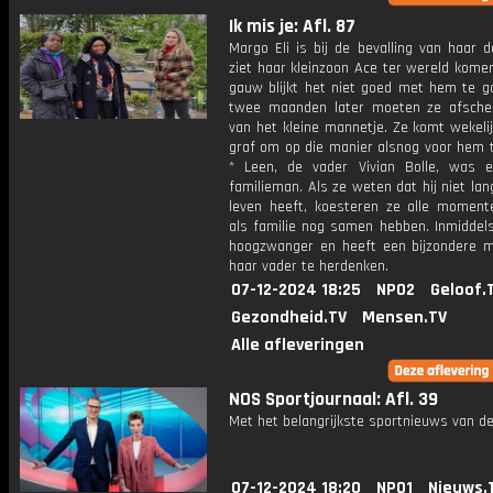
Ik mis je: Afl. 87
Margo Eli is bij de bevalling van haar 
ziet haar kleinzoon Ace ter wereld kome
gauw blijkt het niet goed met hem te g
twee maanden later moeten ze afsch
van het kleine mannetje. Ze komt wekelij
graf om op die manier alsnog voor hem t
* Leen, de vader Vivian Bolle, was 
familieman. Als ze weten dat hij niet la
leven heeft, koesteren ze alle moment
als familie nog samen hebben. Inmiddels
hoogzwanger en heeft een bijzondere 
haar vader te herdenken.
07-12-2024 18:25
NPO2
Geloof.
Gezondheid.TV
Mensen.TV
Alle afleveringen
NOS Sportjournaal: Afl. 39
Met het belangrijkste sportnieuws van de
07-12-2024 18:20
NPO1
Nieuws.