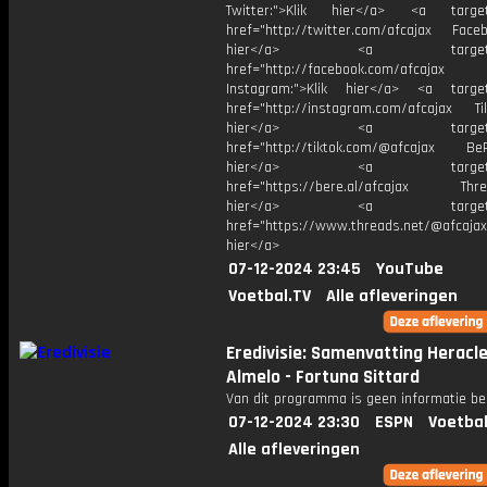
Twitter:">Klik hier</a> <a target=
href="http://twitter.com/afcajax Facebo
hier</a> <a target="_
href="http://facebook.com/afcajax
Instagram:">Klik hier</a> <a target
href="http://instagram.com/afcajax TikT
hier</a> <a target="_
href="http://tiktok.com/@afcajax BeRe
hier</a> <a target="_
href="https://bere.al/afcajax Threa
hier</a> <a target="_
href="https://www.threads.net/@afcajax
hier</a>
07-12-2024 23:45
YouTube
Voetbal.TV
Alle afleveringen
Eredivisie: Samenvatting Heracl
Almelo - Fortuna Sittard
Van dit programma is geen informatie be
07-12-2024 23:30
ESPN
Voetbal
Alle afleveringen