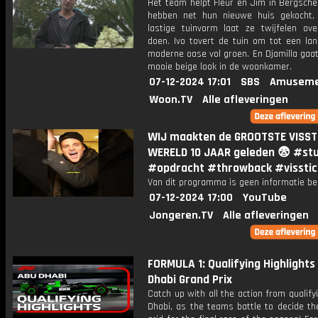
Het team helpt Fleur en Jim in Bergsche
hebben net hun nieuwe huis gekocht
lastige tuinvorm laat ze twijfelen ov
doen. Ivo tovert de tuin om tot een lan
moderne oase vol groen. En Djamilla gaa
mooie beige look in de woonkamer.
07-12-2024 17:01
SBS
Amuseme
Woon.TV
Alle afleveringen
WIJ maakten de GROOTSTE VISST
WERELD 10 JAAR geleden 😨 #st
#opdracht #throwback #visstic
Van dit programma is geen informatie be
07-12-2024 17:00
YouTube
Jongeren.TV
Alle afleveringen
FORMULA 1: Qualifying Highlights 
Dhabi Grand Prix
Catch up with all the action from qualify
Dhabi, as the teams battle to decide th