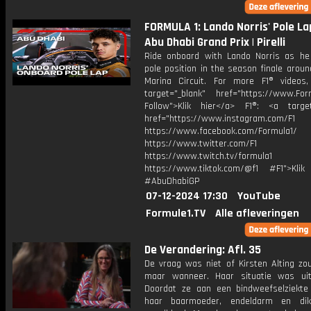
FORMULA 1: Lando Norris' Pole La
Abu Dhabi Grand Prix | Pirelli
Ride onboard with Lando Norris as he
pole position in the season finale arou
Marina Circuit. For more F1® videos,
target="_blank" href="https://www.For
Follow">Klik hier</a> F1®: <a target
href="https://www.instagram.com/F1
https://www.facebook.com/Formula1/
https://www.twitter.com/F1
https://www.twitch.tv/formula1
https://www.tiktok.com/@f1 #F1">Klik
#AbuDhabiGP
07-12-2024 17:30
YouTube
Formule1.TV
Alle afleveringen
De Verandering: Afl. 35
De vraag was niet of Kirsten Alting zou
maar wanneer. Haar situatie was uitz
Doordat ze aan een bindweefselziekte li
haar baarmoeder, endeldarm en di