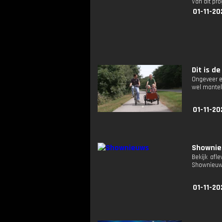
Van dit pr
01-11-20
Dit is de
Ongeveer e
wel mantel
01-11-20
Showni
Bekijk afl
Shownieuw
01-11-20