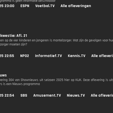
ogramma is geen informatie beschikbaar
25 23:00
ESPN
Voetbal.TV
Alle afleveringen
 kwestie: Afl. 21
en op de vier kinderen en jongeren is mantelzorger. Wat zijn de gevolgen voor hu
zorger moeten zijn?
25 22:55
NPO2
Informatief.TV
Kennis.TV
Alle aflever
euws
evering 304 van Shownieuws uit seizoen 2025 hier op KIJK. Deze aflevering is u
s is een Nieuws programma
25 22:54
SBS
Amusement.TV
Nieuws.TV
Alle aflever