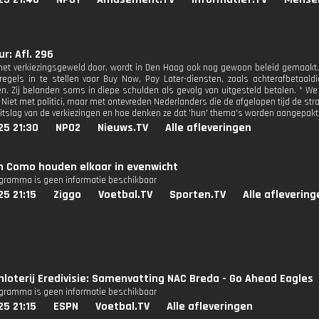
r: Afl. 296
het verkiezingsgeweld door, wordt in Den Haag ook nog gewoon beleid gemaakt.
regels in te stellen voor Buy Now, Pay Later-diensten, zoals achterafbetaaldi
. Zij belanden soms in diepe schulden als gevolg van uitgesteld betalen. * W
 Niet met politici, maar met ontevreden Nederlanders die de afgelopen tijd de st
uitslag van de verkiezingen en hoe denken ze dat 'hun' thema's worden aangepak
25 21:30
NPO2
Nieuws.TV
Alle afleveringen
n Como houden elkaar in evenwicht
ogramma is geen informatie beschikbaar
25 21:15
Ziggo
Voetbal.TV
Sporten.TV
Alle aflevering
nloterij Eredivisie: Samenvatting NAC Breda - Go Ahead Eagles
ogramma is geen informatie beschikbaar
25 21:15
ESPN
Voetbal.TV
Alle afleveringen