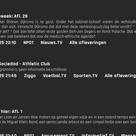
 week: Afl. 28
itter Sharon Dijksma is te gast. Onder het kabinet-Schoof waren de verhou
dan ooit. Verwacht Dijksma dat dat met deze verkiezingsuitslag beter wordt? *
 zet? * Ook aan tafel zitten vaste gasten Gert-Jan Segers en Ronit Palache. D66 
n: wat betekent dat voor de medisch-ethische agenda?
25 22:10
NPO1
Nieuws.TV
Alle afleveringen
Sociedad - Athletic Club
ogramma is geen informatie beschikbaar
25 21:45
Ziggo
Voetbal.TV
Sporten.TV
Alle afleverin
hier: Afl. 1
der Laan en Jeroen Woe maken op geheel eigen wijze en in een razend tempo een 
de Miguel Wiels Band, een verrassende artiest én een simpel liedje over een be
25 21:40
NPO1
Amusement.TV
Informatief.TV
Mense