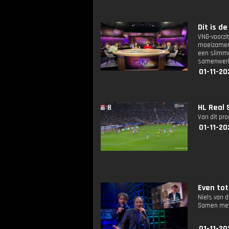
Dit is de
VNG-voorz
moeizamer 
een slimme
samenwerke
01-11-20
HL Real 
Van dit pr
01-11-20
Even tot 
Niels van 
Samen met 
01-11-20