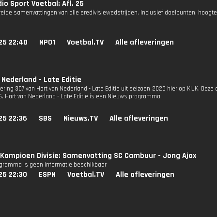
io Sport Voetbal: Afl. 25
reide samenvattingen van alle eredivisiewedstrijden. Inclusief doelpunten, hoogt
25 22:40
NPO1
Voetbal.TV
Alle afleveringen
 Nederland - Late Editie
vering 307 van Hart van Nederland - Late Editie uit seizoen 2025 hier op KIJK. Deze
S6. Hart van Nederland - Late Editie is een Nieuws programma
25 22:36
SBS
Nieuws.TV
Alle afleveringen
Kampioen Divisie: Samenvatting SC Cambuur - Jong Ajax
ogramma is geen informatie beschikbaar
25 22:30
ESPN
Voetbal.TV
Alle afleveringen