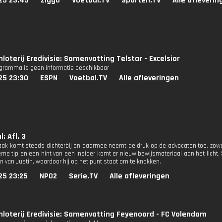
25 23:45
Ziggo
Voetbal.TV
Sporten.TV
Alle afleverin
loterij Eredivisie: Samenvatting Telstar - Excelsior
ogramma is geen informatie beschikbaar
25 23:30
ESPN
Voetbal.TV
Alle afleveringen
: Afl. 3
aak komt steeds dichterbij en daarmee neemt de druk op de advocaten toe, zowel
me tip en een hint van een insider komt er nieuw bewijsmateriaal aan het licht. S
en van Justin, waardoor hij op het punt staat om te knakken.
25 23:25
NPO2
Serie.TV
Alle afleveringen
nloterij Eredivisie: Samenvatting Feyenoord - FC Volendam