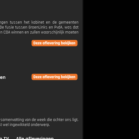
dingen tussen het kabinet en de gemeenten
 De fusie tussen GroenLinks en PvdA, was dat
en CDA winnen en zullen waarschijnlijk moeten
gen
samenvatting van de week die achter ons ligt.
st wel ingewikkeld onderwerp.
n.TV
Alle afleveringen