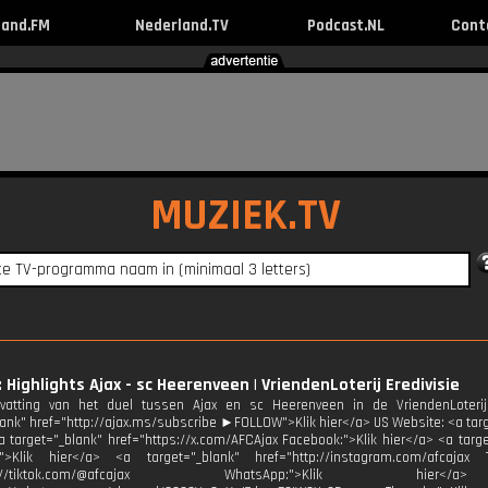
land.FM
Nederland.TV
Podcast.NL
Cont
MUZIEK.TV
: Highlights Ajax - sc Heerenveen | VriendenLoterij Eredivisie
atting van het duel tussen Ajax en sc Heerenveen in de VriendenLoteri
lank" href="http://ajax.ms/subscribe ►FOLLOW">Klik hier</a> US Website: <a targe
a target="_blank" href="https://x.com/AFCAjax Facebook:">Klik hier</a> <a targ
:">Klik hier</a> <a target="_blank" href="http://instagram.com/afcajax 
http://tiktok.com/@afcajax WhatsApp:">Klik h