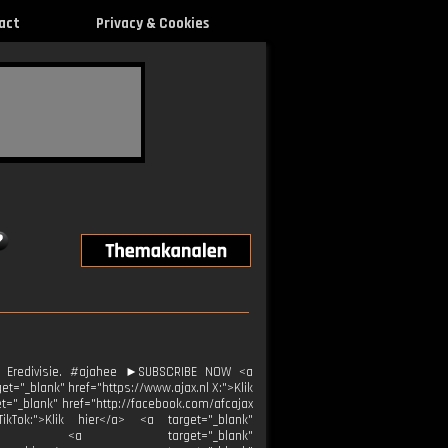
act
Privacy & Cookies
j Eredivisie. #ajahee ►SUBSCRIBE NOW <a
t="_blank" href="https://www.ajax.nl X:">Klik
et="_blank" href="http://facebook.com/afcajax
TikTok:">Klik hier</a> <a target="_blank"
ier</a> <a target="_blank"