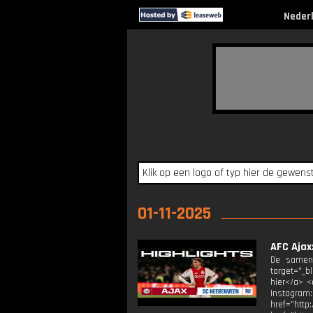
Neder
01-11-2025
AFC Ajax
De samenv
target="_b
hier</a> <
Instagram
href="