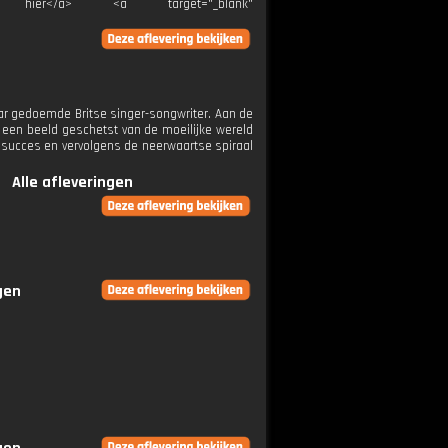
">Klik hier</a> <a target="_blank"
r gedoemde Britse singer-songwriter. Aan de
een beeld geschetst van de moeilijke wereld
aar succes en vervolgens de neerwaartse spiraal
Alle afleveringen
gen