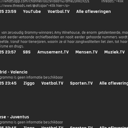
tps://whatsapp.com/channel/0029Va8aYxJ7dmeZ0IW2Xz2E Threads:
s://www.threads.net/@afcajax">Klik hier</a>
25 23:59
YouTube
Voetbal.TV
Alle afleveringen
l van zesvoudig Grammy-winnares Amy Winehouse, de enorm getalenteerde, maa
ooit eerder vertoonde archiefbeelden en nooit eerder gehoorde nummers wordt 
eefde. Vanaf haar tienerjaren, waarin ze al haar zangkwaliteiten liet zien, tot h
lisme en drugs.
25 23:57
SBS
Amusement.TV
Mensen.TV
Muziek.TV
rid - Valencia
ogramma is geen informatie beschikbaar
25 23:45
Ziggo
Voetbal.TV
Sporten.TV
Alle afleverin
se - Juventus
ogramma is geen informatie beschikbaar