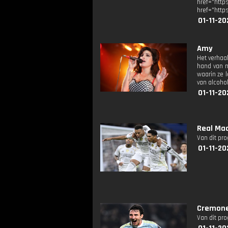
href="ht
href="http
01-11-20
Amy
Het verhaa
hand van n
waarin ze l
van alcoho
01-11-20
Real Mad
Van dit pr
01-11-20
Cremone
Van dit pr