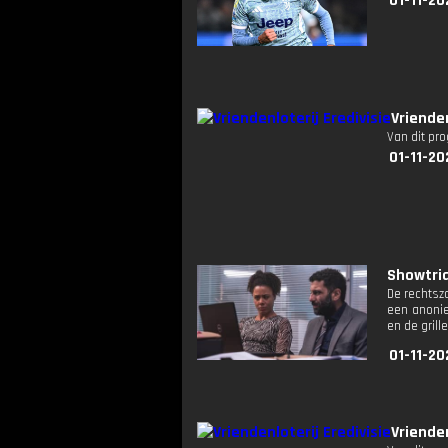
01-11-20
Vrienden
Van dit pr
01-11-20
Showtrial
De rechtsz
een anonie
en de grill
01-11-20
Vriende