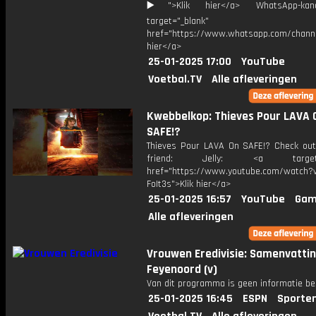
▶️">Klik hier</a> WhatsApp-kan
target="_blank"
href="https://www.whatsapp.com/chann
hier</a>
25-01-2025 17:00
YouTube
Voetbal.TV
Alle afleveringen
Kwebbelkop: Thieves Pour LAVA 
SAFE!?
Thieves Pour LAVA On SAFE!? Check ou
friend: Jelly: <a target="
href="https://www.youtube.com/watch?v
FoIt3s">Klik hier</a>
25-01-2025 16:57
YouTube
Gam
Alle afleveringen
Vrouwen Eredivisie: Samenvattin
Feyenoord (v)
Van dit programma is geen informatie be
25-01-2025 16:45
ESPN
Sporte