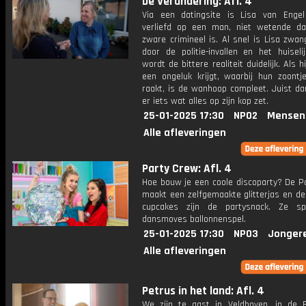
De Verandering: Afl. 4
Via een datingsite is Lisa van Enge
verliefd op een man, niet wetende da
zware crimineel is. Al snel is Lisa zwa
door de politie-invallen en het huiseli
wordt de bittere realiteit duidelijk. Als h
een ongeluk krijgt, waarbij hun zoontj
raakt, is de wanhoop compleet. Juist da
er iets wat alles op zijn kop zet.
25-01-2025 17:30
NPO2
Mensen
Alle afleveringen
Party Crew: Afl. 4
Hoe bouw je een coole discoparty? De P
maakt een zelfgemaakte glitterjas en de
cupcakes zijn de partysnack. Ze sp
dansmoves ballonnenspel.
25-01-2025 17:30
NPO3
Jonger
Alle afleveringen
Petrus in het land: Afl. 4
We zijn te gast in Veldhoven, in de 