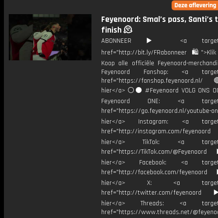
Feyenoord: Smal’s pass, Santi’s 
finish 🫠
ABONNEER ▶️ <a target="_
href="http://bit.ly/FRabonneer 🛍">Klik
Koop alle officiële Feyenoord-merchandi
Feyenoord Fanshop: <a target="
href="https://fanshop.feyenoord.nl/
hier</a> ⚪️⚫ #Feyenoord VOLG ONS OO
Feyenoord ONE: <a target="
href="https://go.feyenoord.nl/youtube-on
hier</a> Instagram: <a target=
href="http://instagram.com/feyenoord
hier</a> TikTok: <a target="
href="https://TikTok.com/@Feyenoord
hier</a> Facebook: <a target="
href="http://facebook.com/feyenoord
hier</a> X: <a target="_
href="http://twitter.com/feyenoord
hier</a> Threads: <a target="
href="https://www.threads.net/@feyeno