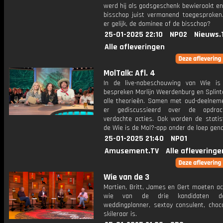
werd hij als godsgeschenk bewierookt en
bisschop juist vermanend toegesproken
er gelijk, de dominee of de bisschop?
25-01-2025 22:10
NPO2
Nieuws.
Alle afleveringen
MolTalk: Afl. 4
In de live-nabeschouwing van Wie i
bespreken Marlijn Weerdenburg en Splint
alle theorieën. Samen met oud-deelnem
er gediscussieerd over de opdra
verdachte acties. Ook worden de statist
de Wie is de Mol?-app onder de loep gen
25-01-2025 21:40
NPO1
Amusement.TV
Alle afleveringe
Wie van de 3
Martien, Britt, James en Gert moeten ac
wie van de drie kandidaten d
weddingplanner, sextoy consulent, choco
skileraar is.