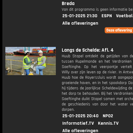
Breda
Van dit programma is geen informatie be
25-01-2025 21:30
ESPN
Voetbal
Alle afleveringen
Langs de Schelde: Afl. 4
Huub Stapel ontdekt de getijden van d
tussen Rupelmonde en het Verdronken
Saeftinghe. Op het veerpontje vertelt
Willy over zijn leven op de rivier. In Antw
Huub hoe de Royerssluis wordt aangepa
groeiende haven, en in het spookdorp Do
hij tijdens de jaarlijkse Scheldewijding de
het dorp te behouden. Bij het Verdronke
Saeftinghe duikt Stapel samen met arche
de geschiedenis van door het water v
dorpen.
25-01-2025 20:40
NPO2
Informatief.TV
Kennis.TV
Alle afleveringen