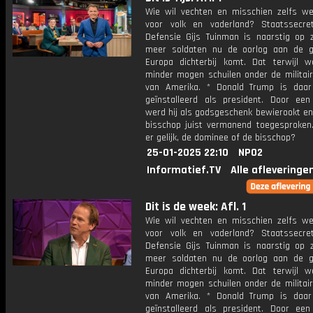
Wie wil vechten en misschien zelfs we
voor volk en vaderland? Staatssecre
Defensie Gijs Tuinman is naarstig op 
meer soldaten nu de oorlog aan de 
Europa dichterbij komt. Dat terwijl 
minder mogen schuilen onder de militair
van Amerika. * Donald Trump is daa
geïnstalleerd als president. Door ee
werd hij als godsgeschenk bewierookt en
bisschop juist vermanend toegesproken
er gelijk, de dominee of de bisschop?
25-01-2025 22:10
NPO2
Informatief.TV
Alle afleveringe
Dit is de week: Afl. 1
Wie wil vechten en misschien zelfs we
voor volk en vaderland? Staatssecre
Defensie Gijs Tuinman is naarstig op 
meer soldaten nu de oorlog aan de 
Europa dichterbij komt. Dat terwijl 
minder mogen schuilen onder de militair
van Amerika. * Donald Trump is daa
geïnstalleerd als president. Door ee