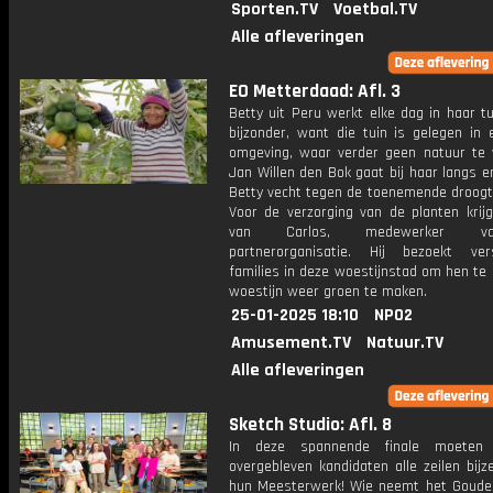
Sporten.TV
Voetbal.TV
Alle afleveringen
EO Metterdaad: Afl. 3
Betty uit Peru werkt elke dag in haar tu
bijzonder, want die tuin is gelegen in 
omgeving, waar verder geen natuur te v
Jan Willen den Bok gaat bij haar langs e
Betty vecht tegen de toenemende droogte
Voor de verzorging van de planten krijg
van Carlos, medewerker 
partnerorganisatie. Hij bezoekt vers
families in deze woestijnstad om hen te
woestijn weer groen te maken.
25-01-2025 18:10
NPO2
Amusement.TV
Natuur.TV
Alle afleveringen
Sketch Studio: Afl. 8
In deze spannende finale moeten
overgebleven kandidaten alle zeilen bij
hun Meesterwerk! Wie neemt het Goude