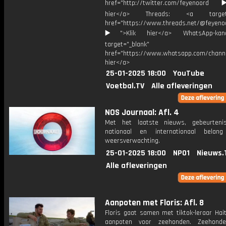
href="http://twitter.com/feyenoord
hier</a> Threads: <a target="
href="https://www.threads.net/@feyeno
▶️">Klik hier</a> WhatsApp-kan
target="_blank"
href="https://www.whatsapp.com/chann
hier</a>
25-01-2025 18:00
YouTube
Voetbal.TV
Alle afleveringen
NOS Journaal: Afl. 4
Met het laatste nieuws, gebeurteni
nationaal en internationaal bela
weersverwachting.
25-01-2025 18:00
NPO1
Nieuws.
Alle afleveringen
Aanpoten met Floris: Afl. 8
Floris gaat samen met tiktok-leraar Hai
aanpoten voor zeehonden. Zeehonde