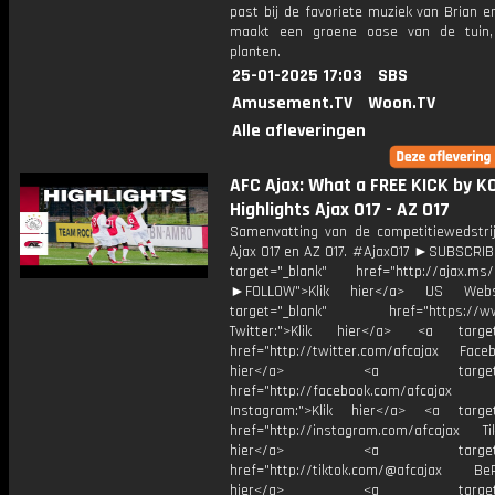
past bij de favoriete muziek van Brian en
maakt een groene oase van de tuin,
planten.
25-01-2025 17:03
SBS
Amusement.TV
Woon.TV
Alle afleveringen
AFC Ajax: What a FREE KICK by KO
Highlights Ajax O17 - AZ O17
Samenvatting van de competitiewedstri
Ajax O17 en AZ O17. #AjaxO17 ►SUBSCRI
target="_blank" href="http://ajax.ms/
►FOLLOW">Klik hier</a> US Webs
target="_blank" href="https://www
Twitter:">Klik hier</a> <a target=
href="http://twitter.com/afcajax Facebo
hier</a> <a target="_
href="http://facebook.com/afcajax
Instagram:">Klik hier</a> <a target
href="http://instagram.com/afcajax TikT
hier</a> <a target="_
href="http://tiktok.com/@afcajax BeRe
hier</a> <a target="_