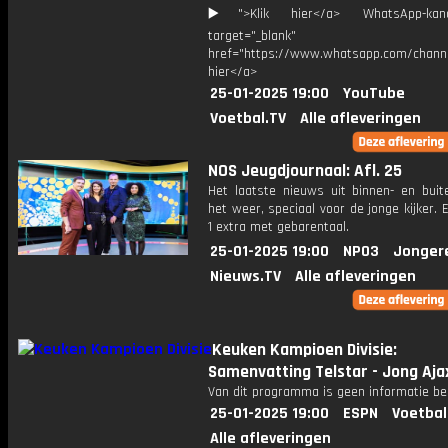
▶️">Klik hier</a> WhatsApp-kan
target="_blank"
href="https://www.whatsapp.com/chann
hier</a>
25-01-2025 19:00
YouTube
Voetbal.TV
Alle afleveringen
NOS Jeugdjournaal: Afl. 25
Het laatste nieuws uit binnen- en buit
het weer, speciaal voor de jonge kijker.
1 extra met gebarentaal.
25-01-2025 19:00
NPO3
Jonger
Nieuws.TV
Alle afleveringen
Keuken Kampioen Divisie:
Samenvatting Telstar - Jong Aja
Van dit programma is geen informatie be
25-01-2025 19:00
ESPN
Voetbal
Alle afleveringen