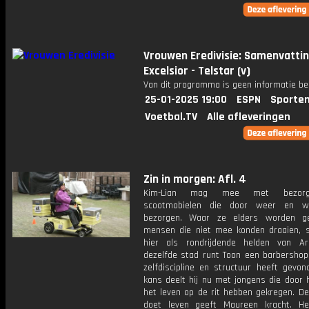
Vrouwen Eredivisie: Samenvatti
Excelsior - Telstar (v)
Van dit programma is geen informatie be
25-01-2025 19:00
ESPN
Sporten
Voetbal.TV
Alle afleveringen
Zin in morgen: Afl. 4
Kim-Lian mag mee met bezor
scootmobielen die door weer en w
bezorgen. Waar ze elders worden ge
mensen die niet mee konden draaien, s
hier als rondrijdende helden van A
dezelfde stad runt Toon een barbershop,
zelfdiscipline en structuur heeft gevon
kans deelt hij nu met jongens die door
het leven op de rit hebben gekregen. De
doet leven geeft Maureen kracht. H