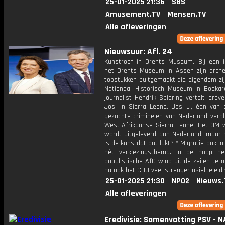
25-01-2025 21:36
SBS
Amusement.TV
Mensen.TV
Alle afleveringen
Nieuwsuur: Afl. 24
Kunstroof in Drents Museum. Bij een i
het Drents Museum in Assen zijn arche
topstukken buitgemaakt die eigendom zij
Nationaal Historisch Museum in Boekar
journalist Hendrik Spiering vertelt erover
Jos' in Sierra Leone. Jos L., éen van
gezochte criminelen van Nederland verbli
West-Afrikaanse Sierra Leone. Het OM wi
wordt uitgeleverd aan Nederland, maar 
is de kans dat dat lukt? * Migratie ook in
hét verkiezingsthema. In de hoop he
populistische AfD wind uit de zeilen te 
nu ook het CDU veel strenger asielbeleid
25-01-2025 21:30
NPO2
Nieuws.
Alle afleveringen
Eredivisie: Samenvatting PSV - 