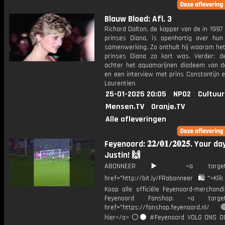
Blauw Bloed: Afl. 3
Richard Dalton, de kapper van de in 1997
prinses Diana, is openhartig over hun
samenwerking. Zo onthult hij waarom het
prinses Diana zo kort was. Verder: de
achter het aquamarijnen diadeem van d
en een interview met prins Constantijn 
Laurentien.
25-01-2025 20:05
NPO2
Cultuur
Mensen.TV
Oranje.TV
Alle afleveringen
Feyenoord: 𝟐𝟐/𝟎𝟏/𝟐𝟎𝟐𝟓. Your da
Justin! 🙌
ABONNEER ▶️ <a target="_
href="http://bit.ly/FRabonneer 🛍">Klik
Koop alle officiële Feyenoord-merchandi
Feyenoord Fanshop: <a target="
href="https://fanshop.feyenoord.nl/
hier</a> ⚪️⚫ #Feyenoord VOLG ONS OO