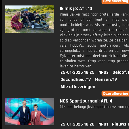
Ik mis je: Afl. 10
Wieg Dekker mist haar grote liefde Henk,
van jongs af aan kent en met wie z
onafscheidelijk was. Als ze onrustig is, 
zijn graf en komt ze weer tot rust. * 
Vliek en zijn broer Jeffrey leken bijna een
zo diep verbonden waren ze. Ze deelden
vele hobby's, zoals motorrijden. Al
verongelukt, is het verdriet en de rou
Sylvester mist een deel van zichzelf die 
te vinden was. Stap voor stap probeert
leven te herpakken.
25-01-2025 18:25
NPO2
Geloof.
Gezondheid.TV
Mensen.TV
Alle afleveringen
NOS Sportjournaal: Afl. 4
Met het belangrijkste sportnieuws van de
25-01-2025 18:20
NPO1
Nieuws.