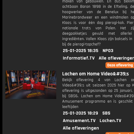
maken van gebouwen. En dus beklim
achtbaan Baron 1898 in de Efteling, d
hoogwerker van de Benelux bij h
Marinebrandweer en een windmolen o
Klaas is voor één dag pierogi-kok. Pier
nationale trots van Polen. Het zij
deegpakketjes gevuld met allerlei
ingrediënten. Vallen Klaas zijn baksels i
bij de pierogi-topchef?
25-01-2025 18:35
NPO3
Informatief.TV
Alle afleveringe
Lachen om Home Video&#39;s
Bekijk aflevering 4 van Lachen
Video&#39;s uit seizoen 2025 hier op K
aflevering is uitgezonden op 25 januari,
bij SBS6. Lachen om Home Video&#39
Amusement programma en is geschikt 
leeftijden
25-01-2025 18:29
SBS
Amusement.TV
Lachen.TV
Alle afleveringen