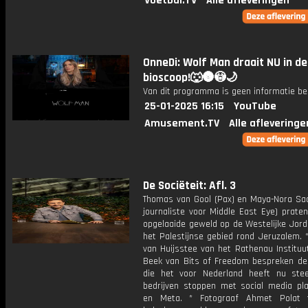
Voetbal.TV
Alle afleveringen
OnneDi: Wolf Man draait NU in de
bioscoop!🐺🌚😳🌙
Van dit programma is geen informatie be
25-01-2025 16:15
YouTube
Amusement.TV
Alle afleveringe
De Sociëteit: Afl. 3
Thomas van Gool (Pax) en Maya-Nora Saai
journaliste voor Middle East Eye) prate
opgelaaide geweld op de Westelijke Jord
het Palestijnse gebied rond Jeruzalem. 
van Huijsstee van het Rathenau Instituu
Beek van Bits of Freedom bespreken de
die het voor Nederland heeft nu st
bedrijven stoppen met social media pl
en Meta. * Fotograaf Ahmet Polat 