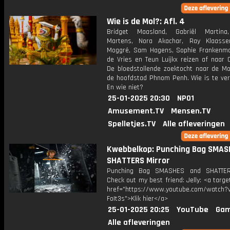
Wie is de Mol?: Afl. 4
Bridget Maasland, Gabriël Martina
Martens, Nora Akachar, Ray Klaasse
Moggré, Sam Hagens, Sophie Frankenmol
de Vries en Teun Luijkx reizen af naar 
De bloedstollende zoektocht naar de Mol
de hoofdstad Phnom Penh. Wie is te ve
En wie niet?
25-01-2025 20:30
NPO1
Amusement.TV
Mensen.TV
Spelletjes.TV
Alle afleveringen
Kwebbelkop: Punching Bag SMAS
SHATTERS Mirror
Punching Bag SMASHES and SHATTER
Check out my best friend: Jelly: <a targe
href="https://www.youtube.com/watch?v
FoIt3s">Klik hier</a>
25-01-2025 20:25
YouTube
Gam
Alle afleveringen