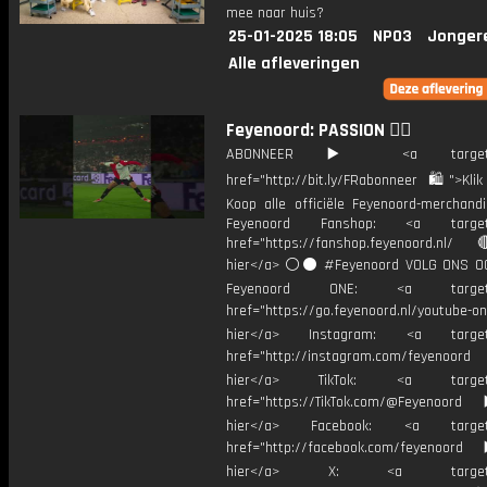
mee naar huis?
25-01-2025 18:05
NPO3
Jonger
Alle afleveringen
Feyenoord: PASSION ❤️‍🔥
ABONNEER ▶️ <a target="_
href="http://bit.ly/FRabonneer 🛍">Klik
Koop alle officiële Feyenoord-merchandi
Feyenoord Fanshop: <a target="
href="https://fanshop.feyenoord.nl/
hier</a> ⚪️⚫ #Feyenoord VOLG ONS OO
Feyenoord ONE: <a target="
href="https://go.feyenoord.nl/youtube-on
hier</a> Instagram: <a target=
href="http://instagram.com/feyenoord
hier</a> TikTok: <a target="
href="https://TikTok.com/@Feyenoord
hier</a> Facebook: <a target="
href="http://facebook.com/feyenoord
hier</a> X: <a target="_