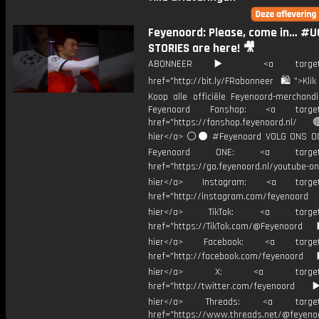
Feyenoord: Please, come in… #U
STORIES are here! 🎥
ABONNEER ▶️ <a target="_
href="http://bit.ly/FRabonneer 🛍">Klik
Koop alle officiële Feyenoord-merchandi
Feyenoord Fanshop: <a target="
href="https://fanshop.feyenoord.nl/
hier</a> ⚪️⚫ #Feyenoord VOLG ONS OO
Feyenoord ONE: <a target="
href="https://go.feyenoord.nl/youtube-on
hier</a> Instagram: <a target=
href="http://instagram.com/feyenoord
hier</a> TikTok: <a target="
href="https://TikTok.com/@Feyenoord
hier</a> Facebook: <a target="
href="http://facebook.com/feyenoord
hier</a> X: <a target="_
href="http://twitter.com/feyenoord
hier</a> Threads: <a target="
href="https://www.threads.net/@feyeno