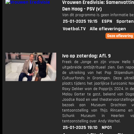
Vrouwen Eredivisie: Samenvatti
Den Haag - PSV (v)
Van dit programma is geen informatie be
25-01-2025 19:15
ESPN
Sporten
Voetbal.TV
Alle afleveringen
Ivo op zaterdag: Afl. 9
Freek de Jonge en zijn vrouw Hella 
uitgebreide ontbijtritueel zien. Een rep
de uitreiking van het Pop Stipendiu
Cultuurfonds in Groningen. Deze uitrei
plaats tijdens het jaarlijkse Eurosonic No
Roxy Dekker won de Popprijs 2024. In de
Malou Gorter te gast, bekend van Ooga
Joodse Raad en veel theatervoorstelling
bezoek aan Museum Drachten v
tentoonstelling van Thijs Rinsema e
Schunk Museum in Heerlen v
tentoonstelling over Andy Warhol.
25-01-2025 19:10
NPO1