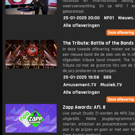
nationaal en internationaal bela
weersverwachting. En op NPO 1 e
gebarentaal.
25-01-2025 20:00
NPO1
Nieuws.
Alle afleveringen
The Tribute: Battle of the Bands
In deze tweede aflevering maken we k
een nieuwe band die de plek van de in af
afgevallen tribute band inneemt. The 
Tribute zal met de grootste hits van de
de jury proberen te overtuigen.
25-01-2025 19:58
SBS
Amusement.TV
Muziek.TV
Alle afleveringen
Zapp Awards: Afl. 8
Live vanuit Studio 21 worden de NPO Za
uitgereikt. Welke jeugdprogramma's
sterren, artiesten en presentatoren val
jaar in de prijzen en gaan er met een f