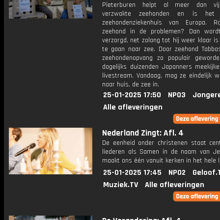
Pieterburen helpt al meer dan vijf
verzwakte zeehonden en is het 
zeehondenziekenhuis van Europa. R
zeehond in de problemen? Dan wordt
verzorgd, net zolang tot hij weer klaar i
te gaan naar zee. Door zeehond Tabbas
zeehondenopvang zo populair geword
dagelijks duizenden Japanners meekijk
livestream. Vandaag, mag ze eindelijk w
naar huis, de zee in.
25-01-2025 17:50
NPO3
Jonger
Alle afleveringen
Nederland Zingt: Afl. 4
De eenheid onder christenen staat cen
liederen als Samen in de naam van J
maakt ons één vanuit kerken in het hele l
25-01-2025 17:45
NPO2
Geloof.
Muziek.TV
Alle afleveringen