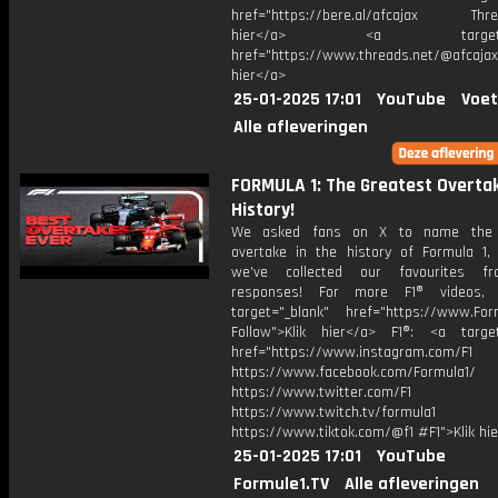
href="https://bere.al/afcajax Threa
hier</a> <a target="_
href="https://www.threads.net/@afcajax
hier</a>
25-01-2025 17:01
YouTube
Voet
Alle afleveringen
FORMULA 1: The Greatest Overtak
History!
We asked fans on X to name the 
overtake in the history of Formula 1
we've collected our favourites f
responses! For more F1® videos, 
target="_blank" href="https://www.For
Follow">Klik hier</a> F1®: <a target
href="https://www.instagram.com/F1
https://www.facebook.com/Formula1/
https://www.twitter.com/F1
https://www.twitch.tv/formula1
https://www.tiktok.com/@f1 #F1">Klik hi
25-01-2025 17:01
YouTube
Formule1.TV
Alle afleveringen