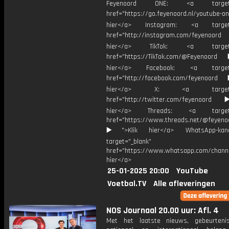
Feyenoord ONE: <a target="
href="https://go.feyenoord.nl/youtube-on
hier</a> Instagram: <a target=
href="http://instagram.com/feyenoord
hier</a> TikTok: <a target="
href="https://TikTok.com/@Feyenoord
hier</a> Facebook: <a target="
href="http://facebook.com/feyenoord
hier</a> X: <a target="_
href="http://twitter.com/feyenoord
hier</a> Threads: <a target="
href="https://www.threads.net/@feyeno
▶️">Klik hier</a> WhatsApp-kan
target="_blank"
href="https://www.whatsapp.com/chann
hier</a>
25-01-2025 20:00
YouTube
Voetbal.TV
Alle afleveringen
NOS Journaal 20.00 uur: Afl. 4
Met het laatste nieuws, gebeurteni