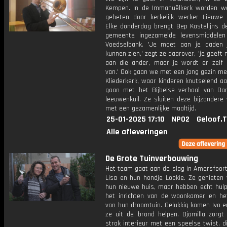
Kempen. In de Immanuëlkerk worden 
geheten door kerkelijk werker Lieuwe 
Elke donderdag brengt Bep Kastelijns d
gemeente ingezamelde levensmiddele
Voedselbank. 'Je moet aan je daden 
kunnen zien,' zegt ze daarover, 'je geeft n
aan die ander, maar je wordt er zelf o
van.' Ook gaan we met een jong gezin me
Kliederkerk, waar kinderen knutselend a
gaan met het Bijbelse verhaal van Dan
leeuwenkuil. Ze sluiten deze bijzondere 
met een gezamenlijke maaltijd.
25-01-2025 17:10
NPO2
Geloof.
Alle afleveringen
De Grote Tuinverbouwing
Het team gaat aan de slag in Amersfoort 
Lisa en hun hondje Lookie. Ze genieten 
hun nieuwe huis, maar hebben echt hulp 
het inrichten van de woonkamer en he
van hun droomtuin. Gelukkig komen Ivo e
ze uit de brand helpen. Djamilla zorgt
strak interieur met een speelse twist, d