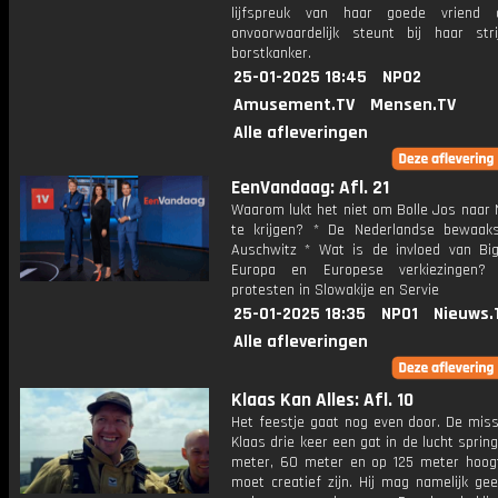
lijfspreuk van haar goede vriend 
onvoorwaardelijk steunt bij haar str
borstkanker.
25-01-2025 18:45
NPO2
Amusement.TV
Mensen.TV
Alle afleveringen
EenVandaag: Afl. 21
Waarom lukt het niet om Bolle Jos naar 
te krijgen? * De Nederlandse bewaak
Auschwitz * Wat is de invloed van Bi
Europa en Europese verkiezingen?
protesten in Slowakije en Servie
25-01-2025 18:35
NPO1
Nieuws.
Alle afleveringen
Klaas Kan Alles: Afl. 10
Het feestje gaat nog even door. De miss
Klaas drie keer een gat in de lucht sprin
meter, 60 meter en op 125 meter hoog
moet creatief zijn. Hij mag namelijk ge