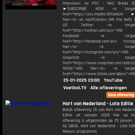
Interviews na PSV - NAC Breda (Ere
►SUBSCRIBE NOW <a target="
href="https://psv.media/2KXaA6m ►T
hier</a> on notifications (Hit the bell
US Twitter: <a target="_
href="http://twitter.com/psv">Klik
Facebook: <a target="_
href="http://facebook.com/psv Instagr
hier</a> <a target="_
href="http://instagram.com/psv">Klik
Snapchat: <a target="_
href="https://www.snapchat.com/add/p
TikTok:">Klik hier</a> <a target=
href="https://www.tiktok.com/@psv">Klik
25-01-2025 23:00
YouTube
Voetbal.TV
Alle afleveringen
Hart van Nederland - Late Editie
Bekijk aflevering 25 van Hart van Nederl
Editie uit seizoen 2025 hier op KI
aflevering is uitgezonden op 25 januari,
bij SBS6. Hart van Nederland - Late Edi
Nieuws programma