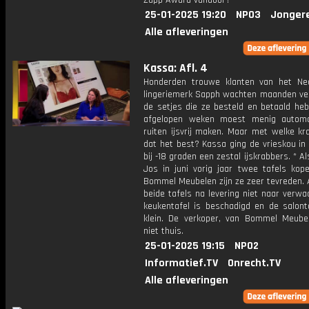
Zapp Award vandoor?
25-01-2025 19:20
NPO3
Jonger
Alle afleveringen
Kassa: Afl. 4
Honderden trouwe klanten van het Ne
lingeriemerk Sapph wachten maanden ve
de setjes die ze besteld en betaald heb
afgelopen weken moest menig automo
ruiten ijsvrij maken. Maar met welke kr
dat het best? Kassa ging de vrieskou in
bij -18 graden een zestal ijskrabbers. * Al
Jos in juni vorig jaar twee tafels kope
Bommel Meubelen zijn ze zeer tevreden. A
beide tafels na levering niet naar verwa
keukentafel is beschadigd en de salonta
klein. De verkoper, van Bommel Meube
niet thuis.
25-01-2025 19:15
NPO2
Informatief.TV
Onrecht.TV
Alle afleveringen