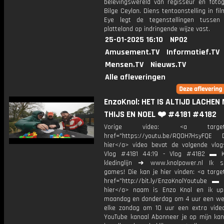
belevingswereld van regisseur en fotog
Bilge Ceylan. Diens tentoonstelling in 
Eye legt de tegenstellingen tussen
platteland op indringende wijze vast.
25-01-2025 16:10
NPO2
Amusement.TV
Informatief.TV
Mensen.TV
Nieuws.TV
Alle afleveringen
EnzoKnol: HET IS ALTIJD LACHEN
THIJS EN NOEL ❤️ #4181 #4182
Vorige video: <a target="_
href="https://youtu.be/RQ0H7HsyFQE D
hier</a> video bevat de volgende vlog
Vlog #4181 44:19 - Vlog #4182 ▬ K
kledinglijn ➜ www.knolpower.nl Ik 
games! Die kan je hier vinden: <a targe
href="http://bit.ly/EnzoKnolYoutube ▬ M
hier</a> naam is Enzo Knol en ik up
maandag en donderdag om 4 uur een we
elke zondag om 10 uur een extra vide
YouTube kanaal Abonneer je op mijn kan