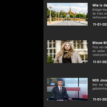
Wie is de
Bridget Ma
de Vries e
vertrouwen
11-01-20
Blauw Blo
Tirza van 
en welke v
staatsrech
11-01-20
NOS Jour
Met het l
gebarentaa
11-01-20