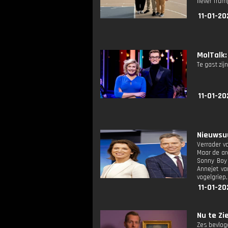
liever Tru
11-01-20
MolTalk: 
Te gast zij
11-01-20
Nieuwsuu
Verrader v
Maar de arc
Sonny Boy 
Annejet va
vogelgriep
11-01-20
Nu te Zie
Zes bevlog