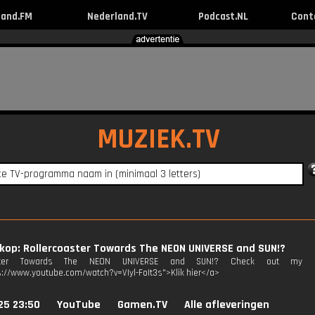
land.FM
Nederland.TV
Podcast.NL
Cont
MUZIEK.TV
kop: Rollercoaster Towards The NEON UNIVERSE and SUN!?
aster Towards The NEON UNIVERSE and SUN!? Check out my best
s://www.youtube.com/watch?v=VIyl-FoIt3s">Klik hier</a>
25 23:50
YouTube
Gamen.TV
Alle afleveringen