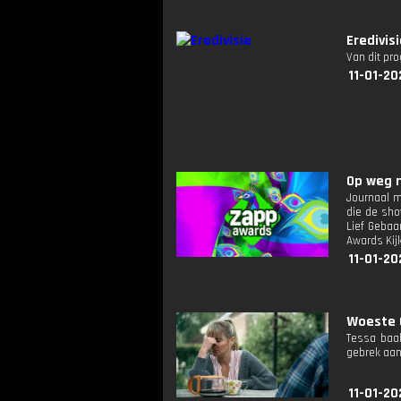
Eredivis
Van dit pr
11-01-20
Op weg n
Journaal m
die de sho
Lief Gebaa
Awards Kijk
11-01-20
Woeste G
Tessa baal
gebrek aan 
11-01-20