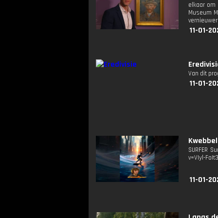
elkaar om 
Museum Mar
vernieuwers
11-01-20
Eredivis
Van dit pr
11-01-20
Kwebbelk
SURFER Sur
v=VIyl-FoIt
11-01-20
Langs de