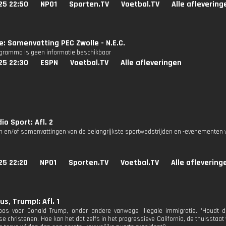
25 22:50
NPO1
Sporten.TV
Voetbal.TV
Alle aflevering
ie: Samenvatting PEC Zwolle - N.E.C.
ogramma is geen informatie beschikbaar
25 22:30
ESPN
Voetbal.TV
Alle afleveringen
io Sport: Afl. 2
n en/of samenvattingen van de belangrijkste sportwedstrijden en -evenementen v
25 22:20
NPO1
Sporten.TV
Voetbal.TV
Alle aflevering
us, Trump!: Afl. 1
oos voor Donald Trump, onder andere vanwege illegale immigratie. 'Houdt d
e christenen. Hoe kan het dat zelfs in het progressieve California, de thuisstaat