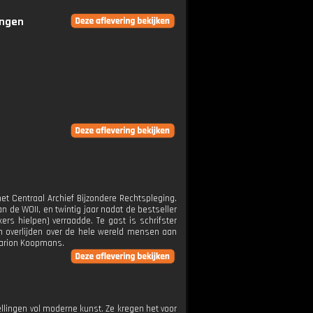
ingen
et Centraal Archief Bijzondere Rechtspleging.
n de WOII, en twintig jaar nadat de bestseller
rs hielpen) verraadde. Te gast is schrifster
ren overlijden over de hele wereld mensen aan
 Marion Koopmans.
lingen vol moderne kunst. Ze kregen het voor