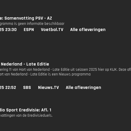
ie: Samenvatting PSV - AZ
ogramma is geen informatie beschikbaar
25 23:30
ESPN
Voetbal.TV
Alle afleveringen
 Nederland - Late Editie
vering 11 van Hart van Nederland - Late Editie uit seizoen 2025 hier op KIJK. Deze af
Hart van Nederland - Late Editie is een Nieuws programma
25 22:52
SBS
Nieuws.TV
Alle afleveringen
o Sport Eredivisie: Afl. 1
attingen van de Eredivisieduels.