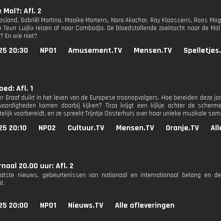
 Mol?: Afl. 2
asland, Gabriël Martina, Maaike Martens, Nora Akachar, Ray Klaassens, Roos Mo
n Teun Luijkx reizen af naar Cambodja. De bloedstollende zoektocht naar de Mol
? En wie niet?
25 20:30
NPO1
Amusement.TV
Mensen.TV
Spelletjes
ed: Afl. 1
der Graaf duikt in het leven van de Europese troonopvolgers. Hoe bereiden deze j
aardigheden komen daarbij kijken? Tirza krijgt een kijkje achter de scherm
telijk voorbereidt, en ze spreekt Trijntje Oosterhuis over haar unieke muzikale s
25 20:10
NPO2
Cultuur.TV
Mensen.TV
Oranje.TV
Al
naal 20.00 uur: Afl. 2
aatste nieuws, gebeurtenissen van nationaal en internationaal belang en d
l.
25 20:00
NPO1
Nieuws.TV
Alle afleveringen