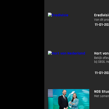
Eredivis
Van dit pr
11-01-20
Hart van
Bekijk afle
bij SBS6. 
11-01-20
NOS Studi
Met samenv