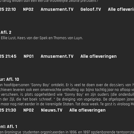
mp terug wilden dan een eerste vrouwelijke zwarte president?
25 22:10
NPO2
Amusement.TV
Geloof.TV
Alle aflever
Afl. 2
n Ellie Lust, Kees van der Spek en Thomas van Luyn.
25 21:45
NPO1
Amusement.TV
Alle afleveringen
r: Afl. 10
an hoofdpersonen 'Sonny Boy' ontdekt. Er is veel te doen over de dossiers van h
hieven leveren ook een onverwachte onthulling op: bijna tachtig jaar na afloop va
verscheen, is plots opgehelderd wie 'Sonny Boy' en zijn ouders (die onderduike
n der Zijl, die het boek schreef. * De dreiging van vogelgriep. De afgelopen ja
, maar nog niet eerder in de Verenigde Staten. Tot deze week. Te gast is viroloog
25 21:30
NPO2
Nieuws.TV
Alle afleveringen
n!: Afl. 1
en Groningse studenten organiseerden in 1896 en 1897 opzienbarende tentoonstel