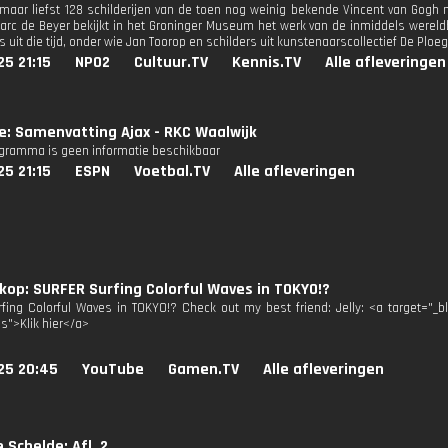
maar liefst 128 schilderijen van de toen nog weinig bekende Vincent van Gogh n
c de Beyer bekijkt in het Groninger Museum het werk van de inmiddels werel
 uit die tijd, onder wie Jan Toorop en schilders uit kunstenaarscollectief De Ploeg
25 21:15
NPO2
Cultuur.TV
Kennis.TV
Alle afleveringen
ie: Samenvatting Ajax - RKC Waalwijk
ogramma is geen informatie beschikbaar
25 21:15
ESPN
Voetbal.TV
Alle afleveringen
op: SURFER Surfing Colorful Waves in TOKYO!?
fing Colorful Waves in TOKYO!? Check out my best friend: Jelly: <a target="_
3s">Klik hier</a>
25 20:45
YouTube
Gamen.TV
Alle afleveringen
 Schelde: Afl. 2