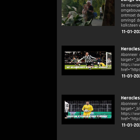
De eeuwige
omgebouwd 
ontmoet de
omringd do
kalksteen 
11-01-20
Heracles
Abonneer o
target="_b
https://
href="http
11-01-20
Heracles
Abonneer o
target="_b
https://
href="http
11-01-20