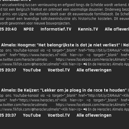
 wisselwerking tussen vernieuwing en erfgoed langs de Schelde wordt verkend. Huu
tot een Belgisch frietkot en ontmoet een voormalige douanier. Onderweg bezo
 prins van Ligne, die verhalen deelt over dit eeuwenoude familiebezit. De Schel
or zowel een levendige kalksteenindustrie als historische kastelen. Dit eeu
wordt gewonnen voor nieuwe bouwprojecten.
25 20:40
NPO2
Informatief.TV
Kennis.TV
Alle afleve
 Almelo: Hoogma: "Het belangrijkste is dat je niet verliest" 
p ons YouTube-kanaal via <a target="_blank" href="http://bit.ly/2AMvIuk">Kl
lank" href="https://www.heracles.nl">Klik hier</a> <a target="_blank" href
www.twitter.com/heraclesalmelo https://www.facebook.com/HeraclesAl
s://www.TikTok.com/@heraclesalmelo">Klik hier</a> 📲 En de Heracles Almelo Ap
25 20:37
YouTube
Voetbal.TV
Alle afleveringen
 Almelo: De Keijzer: "Lekker om je ploeg in de race te houden
p ons YouTube-kanaal via <a target="_blank" href="http://bit.ly/2AMvIuk">Kl
lank" href="https://www.heracles.nl">Klik hier</a> <a target="_blank" href
www.twitter.com/heraclesalmelo https://www.facebook.com/HeraclesAl
s://www.TikTok.com/@heraclesalmelo">Klik hier</a> 📲 En de Heracles Almelo Ap
25 20:37
YouTube
Voetbal.TV
Alle afleveringen