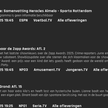
ie: Samenvatting Heracles Almelo - Sparta Rotterdam
ogramma is geen informatie beschikbaar
25 19:45
ESPN
Voetbal.TV
Alle afleveringen
aar de Zapp Awards: Afl. 2
et het laatste shownieuws over de Zapp Awards 2025. Crime-reporters Jurre en
w saboteert. Showbizzupdate over alle sterren die zich klaarmaken voor de sh
r Award: een prijs voor een kind dat iets goeds heeft gedaan voor de wereld o
 Party.
25 19:45
NPO3
Amusement.TV
Jongeren.TV
Alle afl
rond: Afl. 15
t van haar extra kilo's en heeft last van hysterische buien. Lianne baalt van h
een eigen plek. Dinant baalt van zijn spontane beslissing. Het azc in de buurt gaa
25 19:25
NPO1
Serie.TV
Alle afleveringen