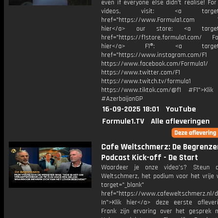
even if everyone else didn't realise! Fo
videos, visit: <a target="
href="https://www.Formula1.com Vis
hier</a> our store: <a target=
href="https://f1store.formula1.com/ Fol
hier</a> F1®: <a target="_
href="https://www.instagram.com/F1
https://www.facebook.com/Formula1/
https://www.twitter.com/F1
https://www.twitch.tv/formula1
https://www.tiktok.com/@f1 #F1">Klik
#AzerbaijanGP
16-09-2025 18:01
YouTube
Formule1.TV
Alle afleveringen
Cafe Weltschmerz: De Begrenze
Podcast Kick-off - De Start
Waardeer je onze video's? Steun 
Weltschmerz, het podium voor het vrije 
target="_blank"
href="https://www.cafeweltschmerz.nl/
In">Klik hier</a> deze eerste aflever
Frank zijn ervaring over het gesprek 