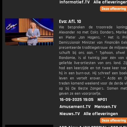
Informatief.TV
Alle afleveringe
Eva: Afl. 10
We bespreken de troonrede koning
Alexander na met Coks Donders, Marike 
en Pieter Jan Hagens. * Het is Pri
Demissionair Minister van Financiën Eel
presenteerde traditiegetrouw de miljoen
schuift bij ons aan. * Typhoon, ofwel
Randamie, is al twintig jaar één van
geliefde live-artiesten van ons land. Z
had een keerzijde en tot twee keer toe
hij in een burn-out. Hij schreef een boek
leven en vertelt erover. * Acda en 
treden komend weekend voor de derde vi
op bij De Beste Zangers. Samen met
geven ze een voorproefje.
16-09-2025 19:05
NPO1
Amusement.TV
Mensen.TV
Nieuws.TV
Alle afleveringen