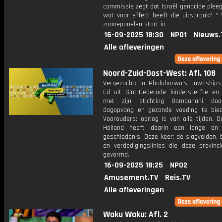
commissie zegt dat Israël genocide pleeg
wat voor effect heeft die uitspraak? *
zonnepanelen stort in
16-09-2025 18:30
NPO1
Nieuws.
Alle afleveringen
Noord-Zuid-Oost-West: Afl. 108
Vergezocht: in Phalaborwa's townships 
Ed uit Sint-Oederode kindersterfte en 
met zijn stichting Bambanani door
dagopvang en gezonde voeding te bie
Voorouders: oorlog is van alle tijden. 
Holland heeft daarin een lange en
geschiedenis. Deze keer: de slagvelden,
en verdedigingslinies die deze provinc
gevormd.
16-09-2025 18:25
NPO2
Amusement.TV
Reis.TV
Alle afleveringen
Waku Waku: Afl. 2