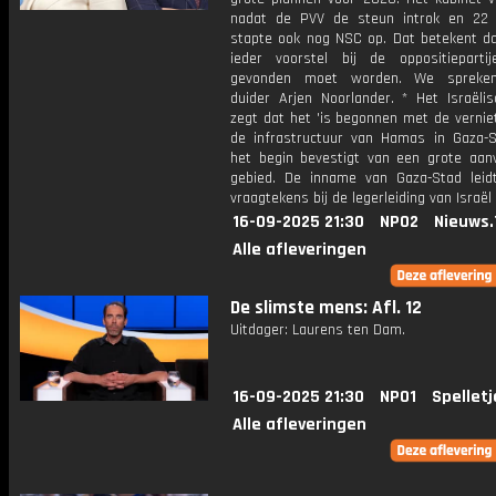
nadat de PVV de steun introk en 22
stapte ook nog NSC op. Dat betekent da
ieder voorstel bij de oppositieparti
gevonden moet worden. We spreken 
duider Arjen Noorlander. * Het Israëlis
zegt dat het 'is begonnen met de vernie
de infrastructuur van Hamas in Gaza-S
het begin bevestigt van een grote aanv
gebied. De inname van Gaza-Stad leid
vraagtekens bij de legerleiding van Israël 
16-09-2025 21:30
NPO2
Nieuws.
Alle afleveringen
De slimste mens: Afl. 12
Uitdager: Laurens ten Dam.
16-09-2025 21:30
NPO1
Spelletj
Alle afleveringen