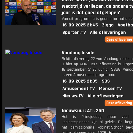
wedstrijd verliezen, de andere 
jaar is dat goed afgelopen'
Van dit programma is geen informatie be
16-09-2025 21:45
Ziggo
Voetba
Sporten.TV
Alle afleveringen
Vandaag Inside
Bekijk aflevering 22 van Vandaag Inside u
8 hier op KIJK. Deze aflevering is uitg
16 september, 21:35 uur bij SBS6. Vanda
is een Amusement programma
16-09-2025 21:35
SBS
Amusement.TV
Mensen.TV
Nieuws.TV
Alle afleveringen
Nieuwsuur: Afl. 250
Het is Prinsjesdag, maar veel
kabinetsplannen zijn al gelekt. De begr
het demissionaire kabinet-Schoof bev
grote plannen voor 2026. Het kabinet vi