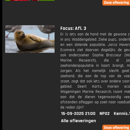
Focus: Afl. 3
Er is iets aan de hand met de gewone 
in ons Waddengebied. Zieke pups, onderli
en een dalende populatie. Jarco Have
Ecomare ziet daarvan dagelijks de gev
ook onderzoeker Sophie Brasseur (W
Marine Research), die al j
zeehondenpopulatie in kaart brengt, m
zorgen. Als het namelijk slecht ga
zeehond, die aan de top van de voe
staat, zegt dat ook iets over andere soor
gebied. Geert Aarts, marien eco
Wageningen Marine Research, toont me
aan dat de dieren tegenwoordig vee
afstanden afleggen op zoek naar voedsel
de reden zijn?
16-09-2025 21:00
NPO2
Kennis.
Alle afleveringen