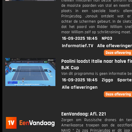
trekken militairen hun beste uniform a
de mooiste paarden van stal en neemt 
plaats in een speciale koets: alle
Prinsjesdag. Janouk ontdekt wat er
achter de schermen gebeurt. In de sketc
dat het paard van Ridder William snel
maar William zelf op schriktraining moet.
16-09-2025 18:45
NPO3
Informatief.TV
Alle afleveringe
Paolini loodst Italie naar halve fi
BJK Cup
Van dit programma is geen informatie be
16-09-2025 18:45
Ziggo
Sporte
Alle afleveringen
EenVandaag: Afl. 221
Zorgen om Russische drones én teru
Amerikaanse troepen aan de oostfla
NAVO * Zo zag Prinsjesdag er dit jaar 