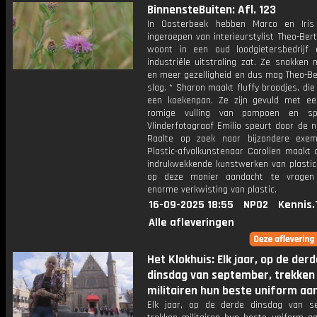
BinnensteBuiten: Afl. 123
In Oosterbeek hebben Marco en Iris
ingeroepen van interieurstylist Theo-Bert
woont in een oud loodgietersbedrijf
industriële uitstraling zat. Ze snakken 
en meer gezelligheid en dus mag Theo-Be
slag. * Sharon maakt fluffy broodjes, die 
een koekenpan. Ze zijn gevuld met een
romige vulling van pompoen en spi
Vlinderfotograaf Emilio speurt door de 
Raalte op zoek naar bijzondere exem
Plastic-afvalkunstenaar Carolien maakt 
indrukwekkende kunstwerken van plastic
op deze manier aandacht te vragen
enorme verkwisting van plastic.
16-09-2025 18:55
NPO2
Kennis.
Alle afleveringen
Het Klokhuis: Elk jaar, op de derd
dinsdag van september, trekken
militairen hun beste uniform aan
Elk jaar, op de derde dinsdag van s