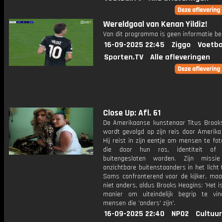
Wereldgoal van Kenan Yildiz!
Van dit programma is geen informatie be
16-09-2025 22:45
Ziggo
Voetba
Sporten.TV
Alle afleveringen
Close Up: Afl. 61
De Amerikaanse kunstenaar Titus Brook
wordt gevolgd op zijn reis door Amerika
Hij reist in zijn eentje om mensen te fo
die door hun ras, identiteit of
buitengesloten worden. Zijn miss
onzichtbare buitenstaanders in het licht 
Soms confronterend voor de kijker, maa
niet anders, aldus Brooks Heagins: 'Het i
manier om uiteindelijk begrip te vi
mensen die 'anders' zijn'.
16-09-2025 22:40
NPO2
Cultuur