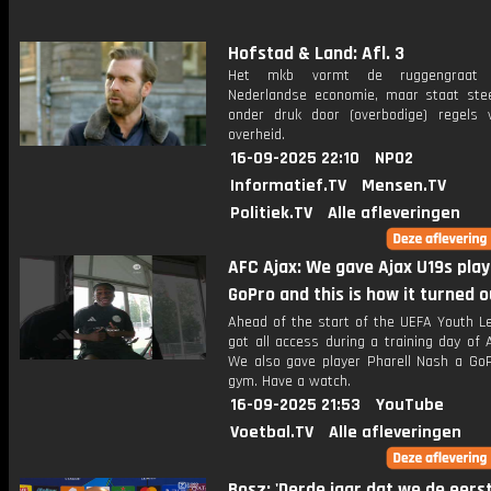
Hofstad & Land: Afl. 3
Het mkb vormt de ruggengraat
Nederlandse economie, maar staat st
onder druk door (overbodige) regels 
overheid.
16-09-2025 22:10
NPO2
Informatief.TV
Mensen.TV
Politiek.TV
Alle afleveringen
AFC Ajax: We gave Ajax U19s play
GoPro and this is how it turned ou
Ahead of the start of the UEFA Youth L
got all access during a training day of 
We also gave player Pharell Nash a GoP
gym. Have a watch.
16-09-2025 21:53
YouTube
Voetbal.TV
Alle afleveringen
Bosz: 'Derde jaar dat we de eers