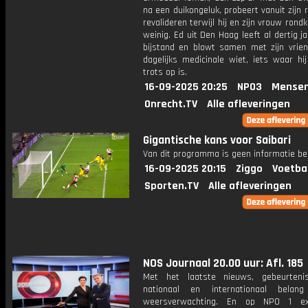
na een duikongeluk, probeert vanuit zijn r
revalideren terwijl hij en zijn vrouw ron
weinig. Ed uit Den Haag leeft al dertig j
bijstand en blowt samen met zijn vrien
dagelijks medicinale wiet, iets waar hij
trots op is.
16-09-2025 20:25
NPO3
Mensen
Onrecht.TV
Alle afleveringen
Gigantische kans voor Saibari
Van dit programma is geen informatie be
16-09-2025 20:15
Ziggo
Voetba
Sporten.TV
Alle afleveringen
NOS Journaal 20.00 uur: Afl. 185
Met het laatste nieuws, gebeurteni
nationaal en internationaal bela
weersverwachting. En op NPO 1 e