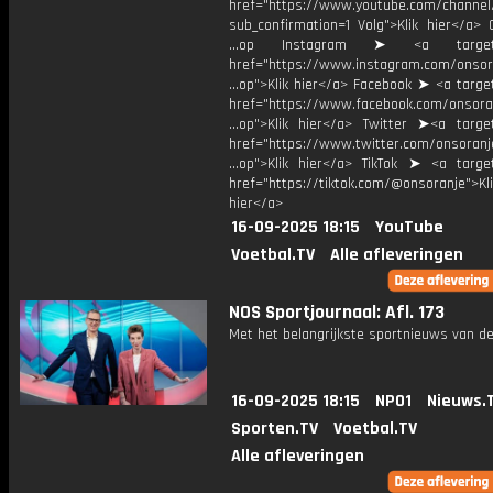
href="https://www.youtube.com/chann
sub_confirmation=1 Volg">Klik hier</a> 
...op Instagram ➤ <a target="
href="https://www.instagram.com/onsor
...op">Klik hier</a> Facebook ➤ <a targe
href="https://www.facebook.com/onsora
...op">Klik hier</a> Twitter ➤<a target
href="https://www.twitter.com/onsoranj
...op">Klik hier</a> TikTok ➤ <a target
href="https://tiktok.com/@onsoranje">Kli
hier</a>
16-09-2025 18:15
YouTube
Voetbal.TV
Alle afleveringen
NOS Sportjournaal: Afl. 173
Met het belangrijkste sportnieuws van de
16-09-2025 18:15
NPO1
Nieuws.
Sporten.TV
Voetbal.TV
Alle afleveringen