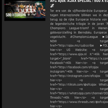
AFC Ajax: AJAX SPECIAL | 500 X 
🌌
Ter ere van de vijfhonderdste Europese 
tegen Internazionale blikken we in dez
terug op de rijke Europese historie van
de legendarische trilogie in de jaren ’
Champions League-triomf in Wen
galavoorstelling in Bernabéu. Europese
vogelvlucht. #ChampionsLeague ►S
NOW <a target="_b
href="http://ajax.ms/subscribe ►FOL
hier</a> US Website: <a target=
href="https://www.ajax.nl X:">Klik hi
target="_blank" href="https://x.co
Facebook:">Klik hier</a> <a target
href="http://facebook.com/afcajax
Instagram:">Klik hier</a> <a target
href="http://instagram.com/afcajax TikT
hier</a> <a target="_
href="http://tiktok.com/@afcajax WhatsA
hier</a> <a target="_
href="https://whatsapp.com/channel/
Threads:">Klik hier</a> <a target=
href="https://www.threads.net/@afcajax
hier</a>