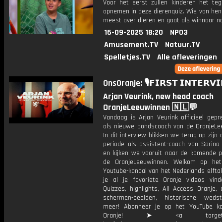
Voor het eerst zullen kinderen het teg
opnemen in deze dierenquiz. Wie van hen
meest over dieren en gaat als winnaar n
16-09-2025 18:20
NPO3
Amusement.TV
Natuur.TV
Spelletjes.TV
Alle afleveringen
OnsOranje: 🎙️𝗙𝗜𝗥𝗦𝗧 𝗜𝗡𝗧𝗘𝗥𝗩
Arjan Veurink, new head coach
OranjeLeeuwinnen 🇳🇱💬
Vandaag is Arjan Veurink officieel gepr
als nieuwe bondscoach van de OranjeLe
In dit interview blikken we terug op zijn
periode als assistent-coach van Sarin
en kijken we vooruit naar de komende pe
de OranjeLeeuwinnen. Welkom op het 
Youtube-kanaal van het Nederlands elftal
je al je favoriete Oranje videos vind
Quizzes, highlights, All Access Oranje,
schermen-beelden, historische weds
meer! Abonneer je op het YouTube k
Oranje! ➤ <a target="_