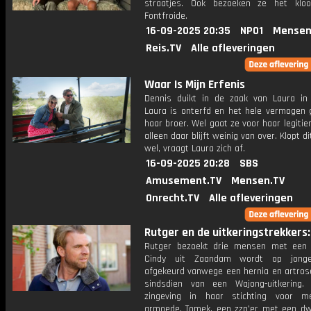
straatjes. Ook bezoeken ze het klo
Fontfroide.
16-09-2025 20:35
NPO1
Mensen
Reis.TV
Alle afleveringen
Waar Is Mijn Erfenis
Dennis duikt in de zaak van Laura in 
Laura is onterfd en het hele vermogen 
haar broer. Wel gaat ze voor haar legitie
alleen daar blijft weinig van over. Klopt d
wel, vraagt Laura zich af.
16-09-2025 20:28
SBS
Amusement.TV
Mensen.TV
Onrecht.TV
Alle afleveringen
Rutger en de uitkeringstrekkers: 
Rutger bezoekt drie mensen met een u
Cindy uit Zaandam wordt op jonge 
afgekeurd vanwege een hernia en artrose
sindsdien van een Wajong-uitkering.
zingeving in haar stichting voor m
armoede. Tomek, een zzp'er met een dw