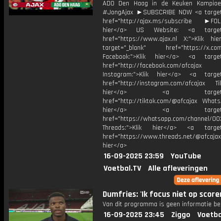
ADO Den Haag in de Keuken Kampioen
#JongAjax ►SUBSCRIBE NOW <a target
href="http://ajax.ms/subscribe ►FOL
hier</a> US Website: <a target=
href="https://www.ajax.nl X:">Klik hi
target="_blank" href="https://x.co
Facebook:">Klik hier</a> <a target
href="http://facebook.com/afcajax
Instagram:">Klik hier</a> <a target
href="http://instagram.com/afcajax TikT
hier</a> <a target="_
href="http://tiktok.com/@afcajax WhatsA
hier</a> <a target="_
href="https://whatsapp.com/channel/
Threads:">Klik hier</a> <a target=
href="https://www.threads.net/@afcajax
hier</a>
16-09-2025 23:59
YouTube
Voetbal.TV
Alle afleveringen
Dumfries: 'Ik focus niet op score
Van dit programma is geen informatie be
16-09-2025 23:45
Ziggo
Voetba