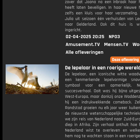
zover dat Joana na een inbraak haar 
heeft laten beveiligen. In haar nieuwe 
zelfs een kluis voor haar verzameling.
Julia uit seizoen één verhuisden van L
naar Gelderland. Ook dit huis is w
ingericht.
02-04-2025 20:25
NPO3
Amusement.TV
Mensen.TV
Wo
Alle afleveringen
De lepelaar in een roerige wereld:
De lepelaar, een iconische witte waad
een kenmerkende lepelvormige snave
symbool voor een opmerkelijk, Ne
succesverhaal. Ooit was hij bijna uitge
West-Europa, maar dankzij onze Wadden
hij een indrukwekkende comeback. Ze
Randstad groeien nu elk jaar weer kuike
de nieuwste wetenschappelijke techniek
we zijn reis van Nederland naar Zuid-Eur
diep in Afrika. Zijn verhaal onthult hoe h
Nederland wist te overleven en welk
hem nog te wachten staan in een roerige