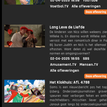
02-04-2025 18:58
YouTube
Voetbal.TV
Alle afleveringen
Lang Leve de Liefde
De kinderen van Nico willen weleens zie
Willeke is. En daarna wordt Willeke ook
verrast met een romantisch diner in Pari
Bij buren Judith en Nick is het allemaa
aftasten. Want delen zij wel dezelfde
normen en omgangsvormen?
02-04-2025 18:55
SBS
Amusement.TV
Mensen.TV
Alle afleveringen
Het Klokhuis: Afl. 4788
Soms is een nieuwsbericht pas het top
ijsberg. Onderzoeksjournalisten grave
speuren naar verborgen feiten en onth
machthebbers misschien liever gehe
Janouk gaat langs bij onderzoeksjournali