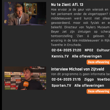
Nu te Zien!: Afl. 13
Hoe ervaar je de geur van wierook en 
het perkament onder de vingertoppen? I
middeleeuwen werd kunst niet allee
gewaardeerd, maar ook fysiek en em
beleefd. Directeur van Teylers Museu
Beyer zet zijn zintuigen op sche
tentoonstelling 'Zien & geloven. Zin
ervaring in de late middeleeuwen' in Ri
Twenthe in Enschede.
02-04-2025 21:20
NPO2
Cultuur
Kennis.TV
Alle afleveringen
interview Michael van Zijtveld
Van dit programma is geen informatie be
02-04-2025 21:15
Ziggo
Voetba
Sporten.TV
Alle afleveringen