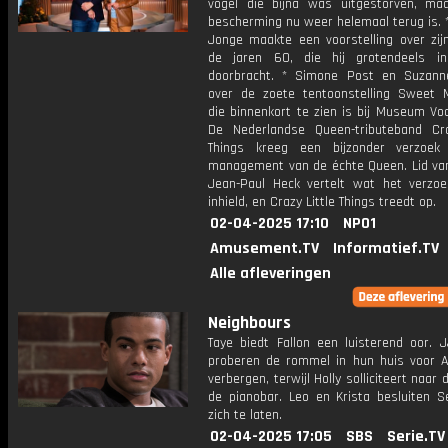
vogel die bijna was uitgestorven, maa
bescherming nu weer helemaal terug is. 
Jonge maakte een voorstelling over zijn
de jaren 60, die hij grotendeels i
doorbracht. * Simone Post en Suzan
over de zoete tentoonstelling Sweet 
die binnenkort te zien is bij Museum Voo
De Nederlandse Queen-tributeband Cra
Things kreeg een bijzonder verzoek
management van de échte Queen. Lid va
Jean-Paul Heck vertelt wat het verzoe
inhield, en Crazy Little Things treedt op.
02-04-2025 17:10
NPO1
Amusement.TV
Informatief.TV
Alle afleveringen
Neighbours
Taye biedt Fallon een luisterend oor. 
proberen de rommel in hun huis voor 
verbergen, terwijl Holly solliciteert naar 
de pianobar. Leo en Krista besluiten S
zich te laten.
02-04-2025 17:05
SBS
Serie.TV