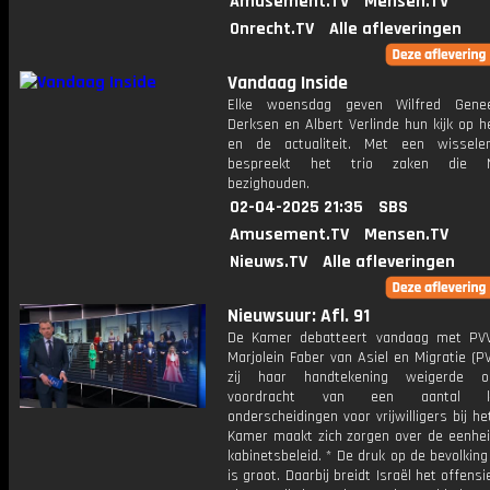
Amusement.TV
Mensen.TV
Onrecht.TV
Alle afleveringen
Vandaag Inside
Elke woensdag geven Wilfred Gene
Derksen en Albert Verlinde hun kijk op 
en de actualiteit. Met een wissele
bespreekt het trio zaken die N
bezighouden.
02-04-2025 21:35
SBS
Amusement.TV
Mensen.TV
Nieuws.TV
Alle afleveringen
Nieuwsuur: Afl. 91
De Kamer debatteert vandaag met PVV
Marjolein Faber van Asiel en Migratie (
zij haar handtekening weigerde 
voordracht van een aantal koni
onderscheidingen voor vrijwilligers bij h
Kamer maakt zich zorgen over de eenhei
kabinetsbeleid. * De druk op de bevolkin
is groot. Daarbij breidt Israël het offensi