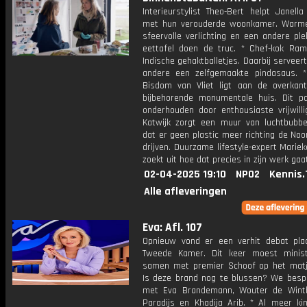
Interieurstylist Theo-Bert helpt Janell
met hun verouderde woonkamer. Warme
sfeervolle verlichting en een andere pl
eettafel doen de truc. * Chef-kok Ram
Indische gehaktballetjes. Daarbij serveert
andere een zelfgemaakte pindasaus. *
Bisdom van Vliet ligt aan de overkan
bijbehorende monumentale huis. Dit p
onderhouden door enthousiaste vrijwilli
Katwijk zorgt een muur van luchtbubbe
dat er geen plastic meer richting de No
drijven. Duurzame lifestyle-expert Marie
zoekt uit hoe dat precies in zijn werk gaa
02-04-2025 19:10
NPO2
Kennis.
Alle afleveringen
Eva: Afl. 107
Opnieuw vond er een verhit debat pla
Tweede Kamer. Dit keer moest minis
samen met premier Schoof op het mat
Is deze brand nog te blussen? We besp
met Eva Brandemann, Wouter de Winth
Paradijs en Khadija Arib. * Al meer ki