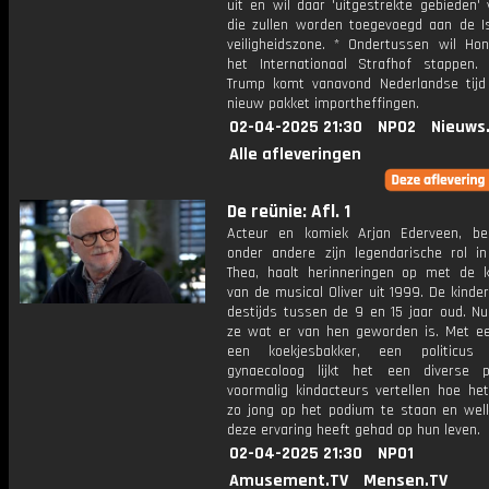
uit en wil daar 'uitgestrekte gebieden'
die zullen worden toegevoegd aan de Is
veiligheidszone. * Ondertussen wil Hong
het Internationaal Strafhof stappen.
Trump komt vanavond Nederlandse tij
nieuw pakket importheffingen.
02-04-2025 21:30
NPO2
Nieuws
Alle afleveringen
De reünie: Afl. 1
Acteur en komiek Arjan Ederveen, b
onder andere zijn legendarische rol i
Thea, haalt herinneringen op met de k
van de musical Oliver uit 1999. De kind
destijds tussen de 9 en 15 jaar oud. Nu
ze wat er van hen geworden is. Met ee
een koekjesbakker, een politicu
gynaecoloog lijkt het een diverse 
voormalig kindacteurs vertellen hoe h
zo jong op het podium te staan en wel
deze ervaring heeft gehad op hun leven.
02-04-2025 21:30
NPO1
Amusement.TV
Mensen.TV