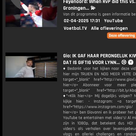
Feyenoord: When RvP did this vs.
Groningen… 💫
Van dit programma is geen informatie be
02-04-2025 17:31
YouTube
Voetbal.TV
Alle afleveringen
Gio: IK GAF HAAR PERONGELUK KI
DAT IS GIFTIG VOOR LYNN… 😢 🥝
♦ Bedankt voor het kijken naar deze vid
hier mijn TRUIEN EN NOG MEER VETTE D
target="_blank" href="http://www.gioxl.
hier</a> Abonneer voor meer ple
target="_blank" href="http://bit.ly/Ab
♦">Klik hier</a> Mij dagelijks volgen?
kijkje hier: - Instagram: <a target
href="https://www.instagram.com/gio/
hier</a> ben Giovanni en ik probeer het 
YouTube te entertainen met video's! Al mi
zijn in 1080p, dat betekent dus HD! 
video's als verhalen over levensgebeur
vlogs en allerlei challenges en rando