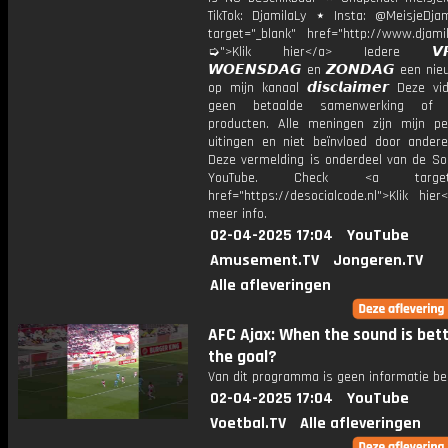
TikTok: DjamilaLy ⋆ Insta: @MeisjeDja
target="_blank" href="http://www.djamil
➭">Klik hier</a> Iedere 𝙑𝙍𝙄
𝙒𝙊𝙀𝙉𝙎𝘿𝘼𝙂 en 𝙕𝙊𝙉𝘿𝘼𝙂 een ni
op mijn kanaal 𝙙𝙞𝙨𝙘𝙡𝙖𝙞𝙢𝙚𝙧 Deze v
geen betaalde samenwerking of 
producten. Alle meningen zijn mijn per
uitingen en niet beïnvloed door andere 
Deze vermelding is onderdeel van de Soc
YouTube. Check <a target="
href="https://desocialcode.nl">Klik hie
meer info.
02-04-2025 17:04
YouTube
Amusement.TV
Jongeren.TV
Alle afleveringen
AFC Ajax: When the sound is bet
the goal?
Van dit programma is geen informatie be
02-04-2025 17:04
YouTube
Voetbal.TV
Alle afleveringen