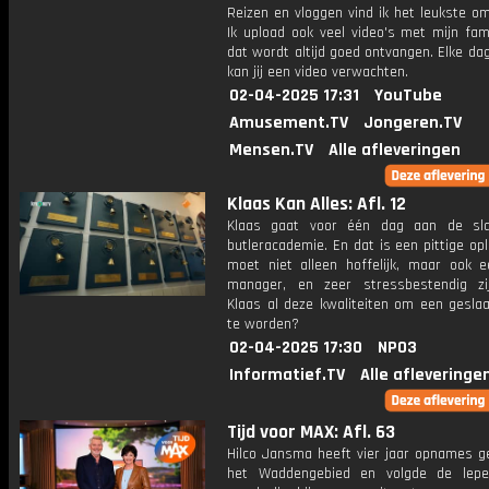
Reizen en vloggen vind ik het leukste o
Ik upload ook veel video's met mijn fam
dat wordt altijd goed ontvangen. Elke da
kan jij een video verwachten.
02-04-2025 17:31
YouTube
Amusement.TV
Jongeren.TV
Mensen.TV
Alle afleveringen
Klaas Kan Alles: Afl. 12
Klaas gaat voor één dag aan de sla
butleracademie. En dat is een pittige opl
moet niet alleen hoffelijk, maar ook 
manager, en zeer stressbestendig zi
Klaas al deze kwaliteiten om een geslaa
te worden?
02-04-2025 17:30
NPO3
Informatief.TV
Alle afleveringe
Tijd voor MAX: Afl. 63
Hilco Jansma heeft vier jaar opnames g
het Waddengebied en volgde de lepe