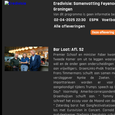
Eredivisie: Samenvatting Feyeno
Groningen
Van dit programma is geen informatie be
02-04-2025 22:30
ESPN
Voetba
Alle afleveringen
Bar Laat: Afl. 52
Premier Schoof en minister Faber kwa
Tweede Kamer om uit te leggen waar
wél en de ander geen onderscheidingen 
aan vrijwilligers. GroenLinks-PvdA fractie
Frans Timmermans schuift aan samen met
verslaggever Nynke de Zoeten. 
importtarieven worden er voor
aangekondigd tijdens Trumps speech op L
Day? Voormalig Amerika-corresponden
Groenhuijsen schuift aan. * Tommy 
schreef het essay voor de Maand van de 
* Zaterdag barst het Songfestivalseizoen
los met Eurovision in Concert. Cornal
oud-deelnemer Stefania Liberakakis schu