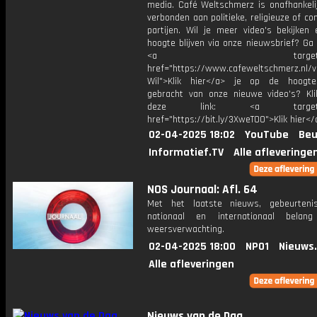
media. Café Weltschmerz is onafhankelij
verbonden aan politieke, religieuze of c
partijen. Wil je meer video's bekijken
hoogte blijven via onze nieuwsbrief? Ga
<a target="_bl
href="https://www.cafeweltschmerz.nl/v
Wil">Klik hier</a> je op de hoogt
gebracht van onze nieuwe video's? Kl
deze link: <a target="_
href="https://bit.ly/3XweTO0">Klik hier</
02-04-2025 18:02
YouTube
Beu
Informatief.TV
Alle afleveringe
NOS Journaal: Afl. 64
Met het laatste nieuws, gebeurteni
nationaal en internationaal bela
weersverwachting.
02-04-2025 18:00
NPO1
Nieuws
Alle afleveringen
Nieuws van de Dag