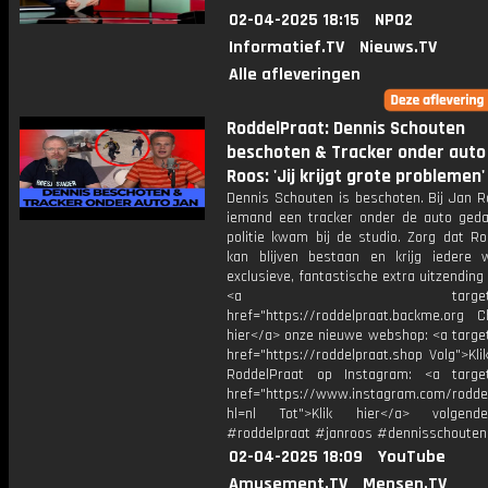
02-04-2025 18:15
NPO2
Informatief.TV
Nieuws.TV
Alle afleveringen
RoddelPraat: Dennis Schouten
beschoten & Tracker onder auto
Roos: 'Jij krijgt grote problemen'
Dennis Schouten is beschoten. Bij Jan R
iemand een tracker onder de auto ged
politie kwam bij de studio. Zorg dat Ro
kan blijven bestaan en krijg iedere
exclusieve, fantastische extra uitzending i
<a target="_bl
href="https://roddelpraat.backme.org Ch
hier</a> onze nieuwe webshop: <a target
href="https://roddelpraat.shop Volg">Kli
RoddelPraat op Instagram: <a target
href="https://www.instagram.com/rodde
hl=nl Tot">Klik hier</a> volgen
#roddelpraat #janroos #dennisschouten
02-04-2025 18:09
YouTube
Amusement.TV
Mensen.TV