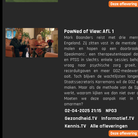
PowNed of View: Afl. 1
Mark Baanders reist met drie men
Engeland. Zij zitten vast in de mentale
molen en hopen op een doorbraak
Speakmans', een therapeutenkoppel da
en PTSS in slechts enkele sessies beha
vraag naar psychische zorg groeit,
recorduitgaven en meer GGZ-medewer
ooit. Toch blijven de wachtlijsten lang
Staatssecretaris Karremans wil de GGZ e
maken. Maar als de methode van de 
werkt, waarom kijken we dan niet over 
Moeten we deze aanpak niet in N
omarmen?
02-04-2025 21:15
NPO3
Gezondheid.TV
Informatief.TV
Kennis.TV
Alle afleveringen