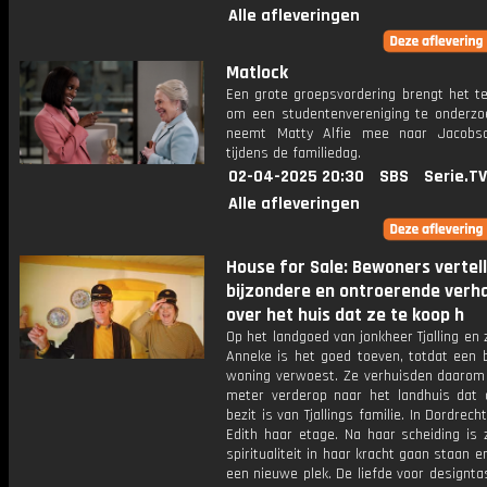
Alle afleveringen
Matlock
Een grote groepsvordering brengt het t
om een studentenvereniging te onderzo
neemt Matty Alfie mee naar Jacobs
tijdens de familiedag.
02-04-2025 20:30
SBS
Serie.TV
Alle afleveringen
House for Sale: Bewoners vertel
bijzondere en ontroerende verh
over het huis dat ze te koop h
Op het landgoed van jonkheer Tjalling en 
Anneke is het goed toeven, totdat een 
woning verwoest. Ze verhuisden daarom
meter verderop naar het landhuis dat a
bezit is van Tjallings familie. In Dordrech
Edith haar etage. Na haar scheiding is 
spiritualiteit in haar kracht gaan staan e
een nieuwe plek. De liefde voor designt