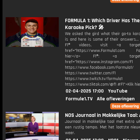
FORMULA 1: Which Driver Has The
Karaoke Pick? 🎤
We asked the gird what their go-to kar
is and here is some of their answers...
F1® videos, visit <a target="
href="https://www.Formula1.com Fol
hier</a> F1®: <a target="_
href="https://www.instagram.com/F1
https://www.facebook.com/Formula1/
https://www.twitter.com/F1
https://www.twitch.tv/formula1
https://www.tiktok.com/@f1 #F1">Klik hi
02-04-2025 17:00
YouTube
Formule1.TV
Alle afleveringen
NOS Journaal in Makkelijke Taal: 
Journaal in makkelijke taal met extra ui
een rustig tempo. Met het laatste nieu
weer.