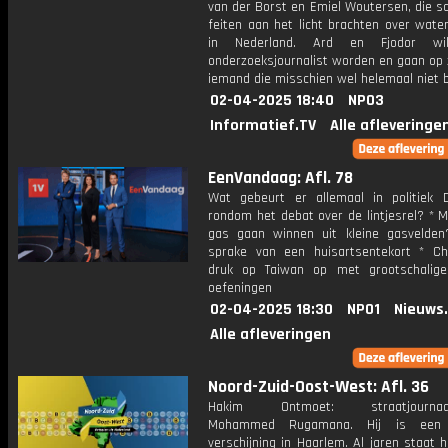
van der Borst en Emiel Woutersen, die s
feiten aan het licht brachten over water
in Nederland. Ard en Fjodor wi
onderzoeksjournalist worden en gaan op 
iemand die misschien wel helemaal niet 
02-04-2025 18:40
NPO3
Informatief.TV
Alle afleveringe
EenVandaag: Afl. 78
Wat gebeurt er allemaal in politiek
rondom het debat over de lintjesrel? * 
gas gaan winnen uit kleine gasvelden
sprake van een huisartsentekort * Ch
druk op Taiwan op met grootschalige 
oefeningen
02-04-2025 18:30
NPO1
Nieuws
Alle afleveringen
Noord-Zuid-Oost-West: Afl. 36
Hakim Ontmoet: straatjournaalv
Mohammed Rugamana. Hij is een 
verschijning in Haarlem. Al jaren staat h