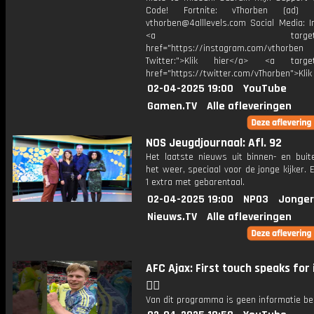
Code! Fortnite: vThorben (ad) B
vthorben@4alllevels.com Social Media: I
<a target="_bl
href="https://instagram.com/vthorben
Twitter:">Klik hier</a> <a target=
href="https://twitter.com/vThorben">Klik
02-04-2025 19:00
YouTube
Gamen.TV
Alle afleveringen
NOS Jeugdjournaal: Afl. 92
Het laatste nieuws uit binnen- en buit
het weer, speciaal voor de jonge kijker.
1 extra met gebarentaal.
02-04-2025 19:00
NPO3
Jonger
Nieuws.TV
Alle afleveringen
AFC Ajax: First touch speaks for 
😵‍💫
Van dit programma is geen informatie be