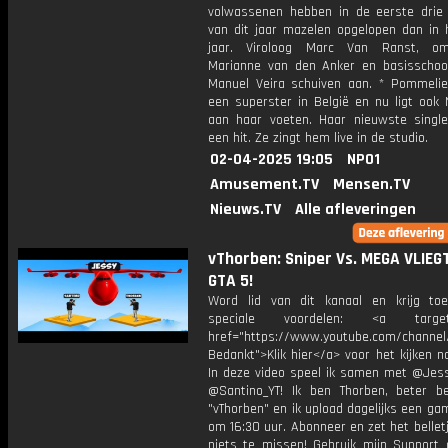
volwassenen hebben in de eerste dri
van dit jaar mazelen opgelopen dan in h
jaar. Viroloog Marc Van Ranst, o
Marianne van den Anker en basisschool
Manuel Veira schuiven aan. * Pommelien
een superster in België en nu ligt ook 
aan haar voeten. Haar nieuwste single
een hit. Ze zingt hem live in de studio.
02-04-2025 19:05
NPO1
Amusement.TV
Mensen.TV
Nieuws.TV
Alle afleveringen
vThorben: Sniper Vs. MEGA VLIEGT
GTA 5!
Word lid van dit kanaal en krijg to
speciale voordelen: <a target=
href="https://www.youtube.com/channel
Bedankt">Klik hier</a> voor het kijken naa
In deze video speel ik samen met @Jess
@Santino_YT! Ik ben Thorben, beter b
"vThorben" en ik upload dagelijks een ga
om 16:30 uur. Abonneer en zet het belle
niets te missen! Gebruik mijn Support 