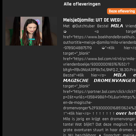
Alle afleveringen
MeisjeDjamila: UIT DE WEG!
Met @Dutchtuber Bestel 𝙈𝙄𝙇𝘼 Vriend
➭ <a target="_bl
href="https://www.boekhandelbroekhuis.
authortitle=meisje-djamila/mila-vriendenb
-9789048875719 ➭">Klik hier
target="_blank"
href="https://www.bol.com/nl/nl/p/mila-
vriendenboekje/9300000183767652/?
bltgh=lfBv3NIzA31F9IcTxL9NFQ.2_18.30.Pro
Bestel">Klik hier</a> 𝙈𝙄𝙇𝘼 
𝙈𝘼𝙂𝙄𝙎𝘾𝙃𝙀 𝘿𝙍𝙊𝙈𝙀𝙉𝙑𝘼𝙉𝙂
target="_blank"
href="https://partner.bol.com/click/click?
p=2&t=url&s=1358498&f=TXL&url=http
en-de-magische-
dromenvanger%2F9300000168513624%2
↑">Klik hier</a> ↑ ↑ ↑ ↑ ↑ ↑ ↑ 𝙤𝙫𝙚𝙧 𝙝𝙚𝙩
Mila is jarig en krijgt een dromenvange
tante! Wat blijkt? Dat deze magisch is 
grote avonturen stuurt in haar dromen »
is NU beschikbaar ⋆ Snapchat: meisje.