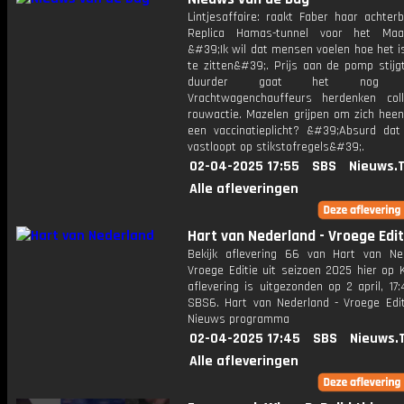
Lintjesaffaire: raakt Faber haar achter
Replica Hamas-tunnel voor het Maag
&#39;Ik wil dat mensen voelen hoe het i
te zitten&#39;. Prijs aan de pomp stijg
duurder gaat het nog w
Vrachtwagenchauffeurs herdenken co
rouwactie. Mazelen grijpen om zich heen
een vaccinatieplicht? &#39;Absurd dat
vastloopt op stikstofregels&#39;.
02-04-2025 17:55
SBS
Nieuws.
Alle afleveringen
Hart van Nederland - Vroege Edit
Bekijk aflevering 66 van Hart van Ne
Vroege Editie uit seizoen 2025 hier op 
aflevering is uitgezonden op 2 april, 17:
SBS6. Hart van Nederland - Vroege Edit
Nieuws programma
02-04-2025 17:45
SBS
Nieuws.
Alle afleveringen