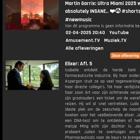
Martin Garrix: Ultra Miami 2025 
absolutely INSANE.. ❤️🥵 #short
#newmusic
Van dit programma is geen informatie be
02-04-2025 20:40
YouTube
Amusement.TV
Muziek.TV
Alle afleveringen
Elixer: Afl. 5
Isabelle ontdekt de harde kant
farmaceutische industrie. Bij haar onde
Aspergon stuit ze op veel tegenwerking
haar directe collega's. Tot haar verbijster
haar zoon Art voor zijn achttiende verj
zijn grootouders een ticket om de werel
reizen. Hij wil al snel vertrekken. Lud
ideale plek om de zeeschelp de noor
kweken voor het veelbelovende elixer. J
een DNA-test om te ontdekken of he
meisje Ming echt zijn dochter is. J
probeert Julien te overtuigen om 
Pharmaceuticals naar de beurs te brenge