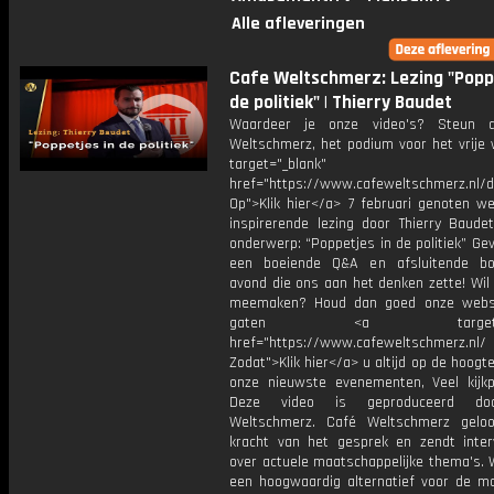
Alle afleveringen
Cafe Weltschmerz: Lezing "Poppe
de politiek" | Thierry Baudet
Waardeer je onze video's? Steun 
Weltschmerz, het podium voor het vrije 
target="_blank"
href="https://www.cafeweltschmerz.nl/
Op">Klik hier</a> 7 februari genoten w
inspirerende lezing door Thierry Baude
onderwerp: “Poppetjes in de politiek” Ge
een boeiende Q&A en afsluitende bo
avond die ons aan het denken zette! Wil 
meemaken? Houd dan goed onze websi
gaten <a target="_b
href="https://www.cafeweltschmerz.nl/
Zodat">Klik hier</a> u altijd op de hoogt
onze nieuwste evenementen, Veel kijkple
Deze video is geproduceerd do
Weltschmerz. Café Weltschmerz gelo
kracht van het gesprek en zendt inter
over actuele maatschappelijke thema's. 
een hoogwaardig alternatief voor de m