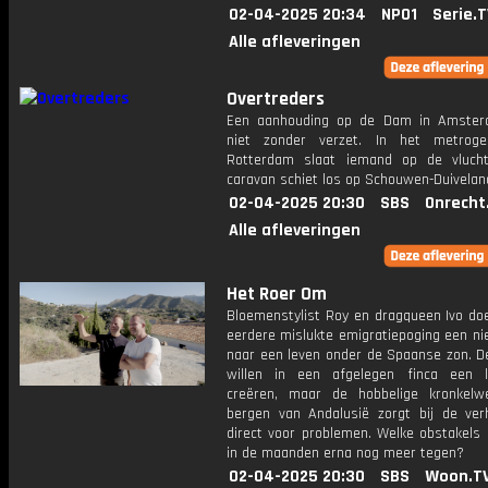
02-04-2025 20:34
NPO1
Serie.T
Alle afleveringen
Overtreders
Een aanhouding op de Dam in Amster
niet zonder verzet. In het metroge
Rotterdam slaat iemand op de vluch
caravan schiet los op Schouwen-Duivelan
02-04-2025 20:30
SBS
Onrecht
Alle afleveringen
Het Roer Om
Bloemenstylist Roy en dragqueen Ivo do
eerdere mislukte emigratiepoging een ni
naar een leven onder de Spaanse zon. 
willen in een afgelegen finca een 
creëren, maar de hobbelige kronkel
bergen van Andalusië zorgt bij de verh
direct voor problemen. Welke obstakels
in de maanden erna nog meer tegen?
02-04-2025 20:30
SBS
Woon.T