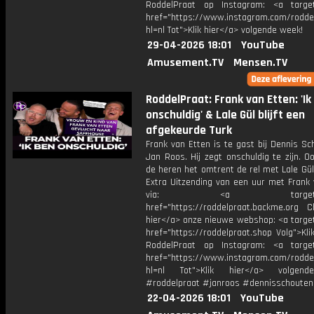
RoddelPraat op Instagram: <a target
href="https://www.instagram.com/rodde
hl=nl Tot">Klik hier</a> volgende week!
29-04-2026 18:01
YouTube
Amusement.TV
Mensen.TV
RoddelPraat: Frank van Etten: 'Ik
onschuldig' & Lale Gül blijft een
afgekeurde Turk
Frank van Etten is te gast bij Dennis S
Jan Roos. Hij zegt onschuldig te zijn. 
de heren het omtrent de rel met Lale Gül
Extra Uitzending van een uur met Frank 
via: <a target="_b
href="https://roddelpraat.backme.org Ch
hier</a> onze nieuwe webshop: <a target
href="https://roddelpraat.shop Volg">Kli
RoddelPraat op Instagram: <a target
href="https://www.instagram.com/rodde
hl=nl Tot">Klik hier</a> volgen
#roddelpraat #janroos #dennisschouten
22-04-2026 18:01
YouTube