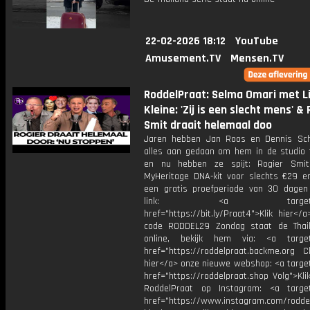
22-02-2026 18:12
YouTube
Amusement.TV
Mensen.TV
RoddelPraat: Selma Omari met Li
Kleine: 'Zij is een slecht mens' &
Smit draait helemaal doo
Jaren hebben Jan Roos en Dennis Sc
alles aan gedaan om hem in de studio t
en nu hebben ze spijt: Rogier Smit
MyHeritage DNA-kit voor slechts €29 e
een gratis proefperiode van 30 dagen
link: <a target="_b
href="https://bit.ly/Praat4">Klik hier<
code RODDEL29 Zondag staat de Thail
online, bekijk hem via: <a target=
href="https://roddelpraat.backme.org Ch
hier</a> onze nieuwe webshop: <a target
href="https://roddelpraat.shop Volg">Kli
RoddelPraat op Instagram: <a target
href="https://www.instagram.com/rodde