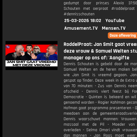
gedumpt door prinses Alexia 37:5
Schouten met oerpraat #roddelpraat
#dennisschouten
25-03-2026 18:02
YouTube
Amusement.TV
Mensen.TV
RoddelPraat: Jan Smit gaat vre
deze vrouw & Samuel Welten st
manager op ons af: 'Aangifte
Dennis Schouten is gebeld door de ma
Samuel Welten en de heren maken be
wie Jan Smit is vreemd gegaan. Jan
gespot op Tinder. Deze week in de Extra 
van 70 minuten: - Zus van Dennis neem
afscheid - Dennis viert feest bij F
Democratie - Quinten is bekeerd en wil
genoemd worden - Rogier Kahlman gecance
Hofman gaat programma presenteren - G
meedoen aan de gemeenteraadsverkie
Dennis waarschuwt mannen: Vrouwen
massaal met de Pil - Moeder van 
overleden - Selma Omari vindt vrouwe
dan mannen - Jan Roos moet weer