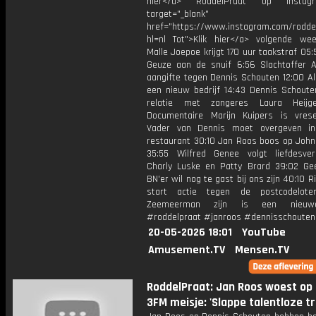
hier</a> RoddelPraat op Instag
target="_blank"
href="https://www.instagram.com/rodde
hl=nl Tot">Klik hier</a> volgende we
Malle Joepoe krijgt 170 uur taakstraf 05
Geuze aan de snuif 6:56 Slachtoffer A
aangifte tegen Dennis Schouten 12:00 Al
een nieuw bedrijf 14:43 Dennis Schoute
relatie met zangeres Laura Heijg
Documentaire Marijn Kuipers is vresel
Vader van Dennis moet overgeven in
restaurant 30:10 Jan Roos boos op John
35:55 Wilfred Genee volgt liefdesve
Charly Luske en Patty Brard 39:02 Ge
BN'er wil nog te gast bij ons zijn 40:10 R
start actie tegen de postcodeloter
Zeemeerman zijn is een nieuw
#roddelpraat #janroos #dennisschouten
20-05-2026 18:01
YouTube
Amusement.TV
Mensen.TV
RoddelPraat: Jan Roos woest op 
3FM meisje: 'Slappe talentloze tr