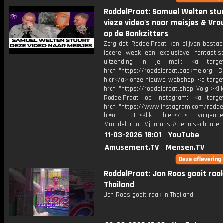
RoddelPraat: Samuel Welten stu
vieze video's naar meisjes & Vr
op de Bankzitters
Zorg dat RoddelPraat kan blijven bestaa
iedere week een exclusieve, fantastis
uitzending in je mail: <a target=
href="https://roddelpraat.backme.org Ch
hier</a> onze nieuwe webshop: <a target
href="https://roddelpraat.shop Volg">Kli
RoddelPraat op Instagram: <a target
href="https://www.instagram.com/rodde
hl=nl Tot">Klik hier</a> volgen
#roddelpraat #janroos #dennisschouten
11-03-2026 18:01
YouTube
Amusement.TV
Mensen.TV
RoddelPraat: Jan Roos gooit raak
Thailand
Jan Roos gooit raak in Thailand