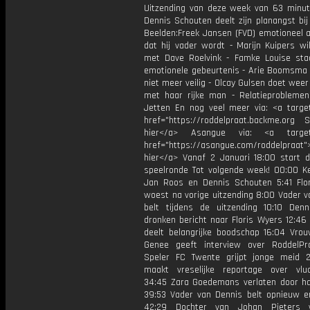
Uitzending van deze week van 63 minut
Dennis Schouten deelt zijn planangst bij 
Beelden:Freek Jansen (FVD) emotioneel al
dat hij vader wordt - Marijn Kuipers wi
met Dave Roelvink - Famke Louise staat
emotionele gebeurtenis - Arie Boomsma v
niet meer veilig - Olcay Gulsen doet wee
met haar rijke man - Relatieprobleme
Jetten En nog veel meer via: <a target
href="https://roddelpraat.backme.org Sp
hier</a> Asangue via: <a target=
href="https://asangue.com/roddelpraat">
hier</a> Vanaf 2 Januari 18:00 start 
speelronde Tot volgende week! 00:00 K
Jan Roos en Dennis Schouten 5:41 Flo
woest na vorige uitzending 8:00 Vader v
belt tijdens de uitzending 10:10 Denn
dronken bericht naar Floris Wyers 12:46
deelt belangrijke boodschap 16:04 Vrou
Genee geeft interview over RoddelPr
Speler FC Twente grijpt jonge meid 
maakt vreselijke reportage over vluc
34:45 Zara Goedemans verlaten door ha
39:53 Vader van Dennis belt opnieuw e
42:29 Dochter van Johan Pieters 