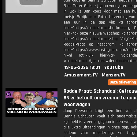
Jan Roos en Dennis Schouten hebben het
B en Peter Gillis, zij gaan voor jaren de 
in. Ook is Jan Roos klaar met een hu
meisje Bekijk onze Extra Uitzending van
een uur in de app via: <a target=
href="https://roddelpraat.backme.org Ch
hier</a> onze nieuwe webshop: <a target
href="https://roddelpraat.shop Volg">Kli
RoddelPraat op Instagram: <a target
href="https://www.instagram.com/rodde
hl=nl Tot">Klik hier</a> volgen
#roddelpraat #janroos #dennisschouten
13-05-2026 18:01
YouTube
Amusement.TV
Mensen.TV
RoddelPraat: Schandaal: Getrou
BN'er betaalt om vreemd te gaan
woonwagen
Jaap Reesema krijgt een lied van J
Dennis Schouten voelt zich ongemakkel
zijn held is vreemd gegaan in een woonw
alle Extra Uitzendingen in onze app, oo
cadeau voor moederdag: <a target=