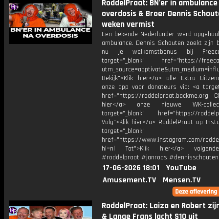
RoddelPraat: BN'er in ambulance
overdosis & Broer Dennis Schout
weken vermist
Een bekende Nederlander werd opgehaa
ambulance. Dennis Schouten zoekt zijn b
nu je welkomstbonus bij Freec
target="_blank" href="https://freec
utm_source=apptivate&utm_medium=influ
Bekijk">Klik hier</a> alle Extra Uitzen
onze app voor donateurs via: <a target
href="https://roddelpraat.backme.org Ch
hier</a> onze nieuwe WK-collec
target="_blank" href="https://roddelp
Volg">Klik hier</a> RoddelPraat op Inst
target="_blank"
href="https://www.instagram.com/rodde
hl=nl Tot">Klik hier</a> volgen
#roddelpraat #janroos #dennisschouten
17-06-2026 18:01
YouTube
Amusement.TV
Mensen.TV
RoddelPraat: Laiza en Robert zij
& Lange Frans lacht S10 uit