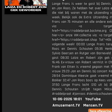
Lange Frans is weer te gast bij Dennis
en Jan Roos. Ze hebben het over Laiza e
die niet blij waren met de uitzending v
week. Bekijk ook de Extra Uitzending 
Frans van 75 minuten en alle andere ext
via: <a target="_b
href="https://roddelpraat.backme.org Ch
hier</a> onze WK-collectie via: <a targe
href="https://roddelpraat.shop Tot">Kli
volgende week! 00:00 Lange Frans teru
Roos en Dennis Schouten 05:35 Henk
Sylvia Geersen en Rutger van Barneveld
gast 08:30 Laiza en Robert zijn gek
16:46 Ex-vrouw van Robert vermist in Ch
Frank van Etten is vreemd gegaan met h
vrouw 25:23 Jan en Dennis bij concert K
28:54 Dominique Weesie gaat vreemd 
Bakker 32:47 Jan Roos boos op Kees van
37:50 Lange Frans lacht S10 uit bij 
Dennis Schouten strijdt tegen Mil
#roddelpraat #janroos #dennisschouten
10-06-2026 18:01
YouTube
Amusement.TV
Mensen.TV