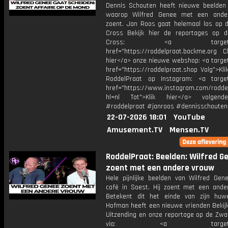
Dennis Schouten heeft nieuwe beelden
waarop Wilfred Genee met een ande
zoent. Jan Roos gaat helemaal los op 
Cross Bekijk hier de reportages op 
Cross: <a target="_b
href="https://roddelpraat.backme.org Ch
hier</a> onze nieuwe webshop: <a target
href="https://roddelpraat.shop Volg">Kli
RoddelPraat op Instagram: <a target
href="https://www.instagram.com/rodde
hl=nl Tot">Klik hier</a> volgen
#roddelpraat #janroos #dennisschouten
22-07-2026 18:01
YouTube
Amusement.TV
Mensen.TV
RoddelPraat: Beelden: Wilfred G
zoent met een andere vrouw
Hele pijnlijke beelden van Wilfred Gen
café in Soest. Hij zoent met een ande
Betekent dit het einde van zijn huwe
Hofman heeft een nieuwe vrienden Bekijk
Uitzending en onze reportage op de Zwa
via: <a target="_b