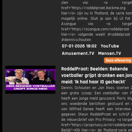
zien via: <a target="_
href="https://roddelpraat.backme.org 
hier</a> zijn nu in Thailand, de serie ko
mogelijk online. Sluit je aan bij Lil Fa
Asangue via: <a target="_
href="https://asangue.com/roddelpraat 
hier</a> volgende week! #roddelpraat
#dennisschouten
07-01-2026 18:02
YouTube
Amusement.TV
Mensen.TV
RoddelPraat: Beelden: Bekende
voetballer grijpt dronken een jo
meid: 'Ik had haar ID gecheckt'
Dennis Schouten en Jan Roos starten
een grote scoop: Een voetballer van 
heeft een jonge meid gescoord. Floris W
ons woedende berichten gestuurd en
van Wilfred Genee heeft een interview
gegeven. Steun RoddelPraat en schrijf j
de nieuwsbrief van Pro Privacy: <a targe
href="https://proprivacy.io/nl/roddelpraa
Bekijk">Klik hier</a> de Thailand-serie e