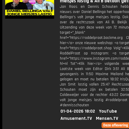
meisjes lastig & Ali B betaalt ge
Jan Roos en Dennis Schouten hebb
nieuws over Daniel Bellinga het opperho
Bellinga's valt jonge meisjes lastig. Oo
over de rechtszaak van Ali B. Bekijk
Uitzending van deze week van 72 minute
target="_blank"
href="https://roddelpraat.backme.org Ch
hier</a> onze nieuwe webshop: <a target
href="https://roddelpraat.shop Volg">Kli
RoddelPraat op Instagram: <a target
href="https://www.instagram.com/rodde
hl=nl Tot">Klik hier</a> volgende we
Laatste week van Editor Dirk 3:51 Ali 
gevangenis in 11:50 Maxime Meiland he
gelogen en moet nu betalen 18:32 IrisQu
Jan Smit lastig vallen 25:47 Rechtszaa
Schouten moet zijn ex betalen 32:5
Coldeweijer voor de rechter 43:22 Danie
valt jonge meisjes lastig #roddelpraat
#dennisschouten
01-04-2026 18:02
YouTube
Amusement.TV
Mensen.TV