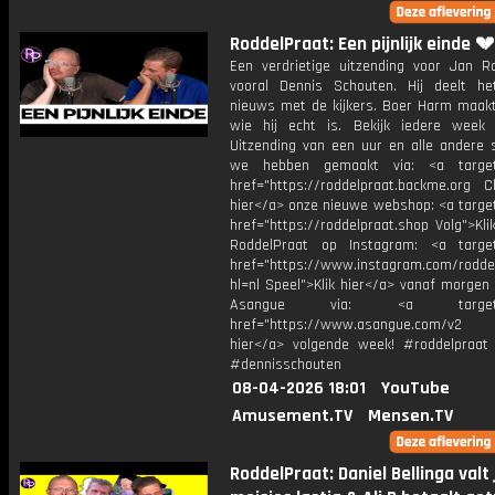
RoddelPraat: Een pijnlijk einde 💔
Een verdrietige uitzending voor Jan 
vooral Dennis Schouten. Hij deelt he
nieuws met de kijkers. Boer Harm maak
wie hij echt is. Bekijk iedere week
Uitzending van een uur en alle andere s
we hebben gemaakt via: <a target=
href="https://roddelpraat.backme.org Ch
hier</a> onze nieuwe webshop: <a target
href="https://roddelpraat.shop Volg">Kli
RoddelPraat op Instagram: <a target
href="https://www.instagram.com/rodde
hl=nl Speel">Klik hier</a> vanaf morgen
Asangue via: <a target="_
href="https://www.asangue.com/v2 T
hier</a> volgende week! #roddelpraat
#dennisschouten
08-04-2026 18:01
YouTube
Amusement.TV
Mensen.TV
RoddelPraat: Daniel Bellinga valt