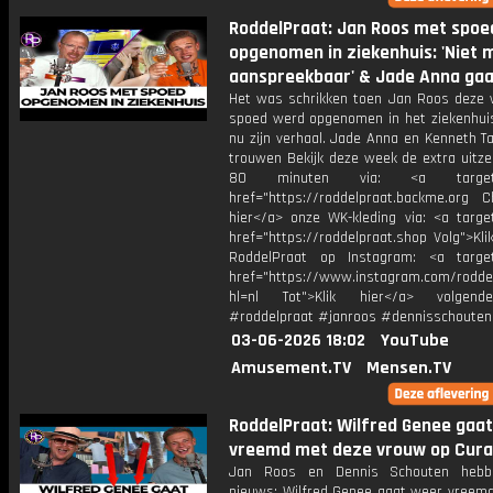
RoddelPraat: Jan Roos met spoe
opgenomen in ziekenhuis: 'Niet 
aanspreekbaar' & Jade Anna gaa
Het was schrikken toen Jan Roos deze
spoed werd opgenomen in het ziekenhuis,
nu zijn verhaal. Jade Anna en Kenneth T
trouwen Bekijk deze week de extra uitze
80 minuten via: <a target="
href="https://roddelpraat.backme.org Ch
hier</a> onze WK-kleding via: <a target
href="https://roddelpraat.shop Volg">Kli
RoddelPraat op Instagram: <a target
href="https://www.instagram.com/rodde
hl=nl Tot">Klik hier</a> volgen
#roddelpraat #janroos #dennisschouten
03-06-2026 18:02
YouTube
Amusement.TV
Mensen.TV
RoddelPraat: Wilfred Genee gaat
vreemd met deze vrouw op Cur
Jan Roos en Dennis Schouten hebb
nieuws: Wilfred Genee gaat weer vreemd.