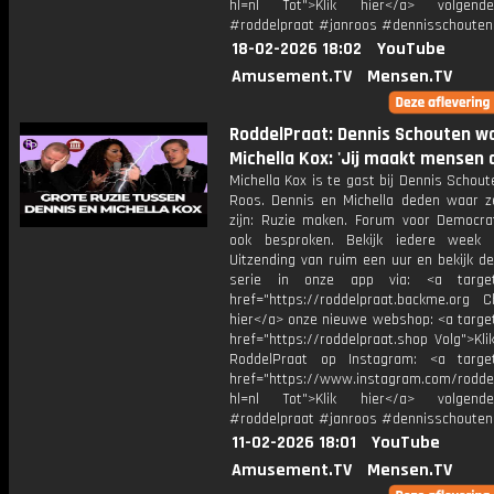
hl=nl Tot">Klik hier</a> volgen
#roddelpraat #janroos #dennisschouten
18-02-2026 18:02
YouTube
Amusement.TV
Mensen.TV
RoddelPraat: Dennis Schouten w
Michella Kox: 'Jij maakt mensen 
Michella Kox is te gast bij Dennis Schou
Roos. Dennis en Michella deden waar z
zijn: Ruzie maken. Forum voor Democra
ook besproken. Bekijk iedere week 
Uitzending van ruim een uur en bekijk de
serie in onze app via: <a target=
href="https://roddelpraat.backme.org Ch
hier</a> onze nieuwe webshop: <a target
href="https://roddelpraat.shop Volg">Kli
RoddelPraat op Instagram: <a target
href="https://www.instagram.com/rodde
hl=nl Tot">Klik hier</a> volgen
#roddelpraat #janroos #dennisschouten
11-02-2026 18:01
YouTube
Amusement.TV
Mensen.TV