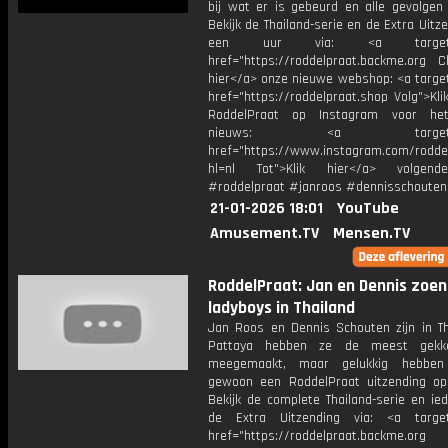
bij wat er is gebeurd en alle gevolgen 
Bekijk de Thailand-serie en de Extra Uitz
een uur via: <a target="_
href="https://roddelpraat.backme.org Ch
hier</a> onze nieuwe webshop: <a target
href="https://roddelpraat.shop Volg">Kli
RoddelPraat op Instagram voor het
nieuws: <a target="_b
href="https://www.instagram.com/rodde
hl=nl Tot">Klik hier</a> volgen
#roddelpraat #janroos #dennisschouten
21-01-2026 18:01
YouTube
Amusement.TV
Mensen.TV
RoddelPraat: Jan en Dennis zoe
ladyboys in Thailand
Jan Roos en Dennis Schouten zijn in Tha
Pattaya hebben ze de meest gekk
meegemaakt, maar gelukkig hebbe
gewoon een RoddelPraat uitzending o
Bekijk de complete Thailand-serie en ie
de Extra Uitzending via: <a target
href="https://roddelpraat.backme.org