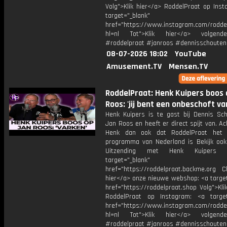
Volg">Klik hier</a> RoddelPraat op Inst
target="_blank"
href="https://www.instagram.com/rodde
hl=nl Tot">Klik hier</a> volgen
#roddelpraat #janroos #dennisschouten
08-07-2026 18:02
YouTube
Amusement.TV
Mensen.TV
RoddelPraat: Henk Kuipers boos 
Roos: 'jij bent een onbeschoft va
Henk Kuipers is te gast bij Dennis Sc
Jan Roos en heeft er direct spijt van. Ac
Henk dan ook dat RoddelPraat het s
programma van Nederland is Bekijk ook
Uitzending met Henk Kuipers 
target="_blank"
href="https://roddelpraat.backme.org Ch
hier</a> onze nieuwe webshop: <a target
href="https://roddelpraat.shop Volg">Kli
RoddelPraat op Instagram: <a target
href="https://www.instagram.com/rodde
hl=nl Tot">Klik hier</a> volgen
#roddelpraat #janroos #dennisschouten