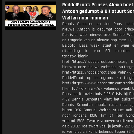
RoddelPraat: Prinses Alexia heef
Antoon gedumpt & Dit stuurt Sa
Welten naar mannen
Dennis Schouten en Jan Roos hebb
nieuws: Antoon is gedumpt door prinse
Ook is er weer nieuws over Samuel Wel
de tragedie van de nieuwe app mee. Hij 
Beloofd. Deze week staat er weer e
uitzending in van 60 minuten 
target="_blank"
href="https://roddelpraat.backme.org Ch
hier</a> onze nieuwe webshop: <a target
href="https://roddelpraat.shop Volg">Kli
RoddelPraat op Instagram: <a target
href="https://www.instagram.com/rodde
hl=nl Tot">Klik hier</a> volgende week!
Roos heeft ruzie thuis 3:35 Crisis bij R
4:52 Dennis Schouten viert het suikerf
Dennis Schouten maakt ruzie met zi
buren 8:37 Samuel Welten stuurt ook 
naar jongens 13:16 Tim of Tom Coro
vreemd 18:18: Zwarte vrouwen verdienen 
geld 23:07 Hoe zwart voel je jezelf? 28:1
is verhuist en komt bekende tegen 32: