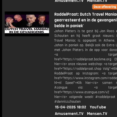
Amusement.TV
Mensen.TV
RoddelPraat: Dutch Travel Mania
gearresteerd en in de gevangenis:
belde in paniek'
Johan Pieters is te gast bij Jan Roos 
Schouten en hij heeft groot nieuws:
Travel Maniac is opgepakt in Athene. 
Johan in paniek op. Bekijk ook de Extra 
met Johan Pieters in de app voor donat
<a target="_bl
href="https://roddelpraat.backme.org Ch
hier</a> onze nieuwe webshop: <a target
href="https://roddelpraat.shop Volg">Kli
RoddelPraat op Instagram: <a target
href="https://www.instagram.com/rodde
hl=nl Speel">Klik hier</a> samen
Asangue via: <a target="_
href="https://www.asangue.com/v2 T
hier</a> volgende week! #roddelpraat
#dennisschouten
15-04-2026 18:02
YouTube
Amusement.TV
Mensen.TV