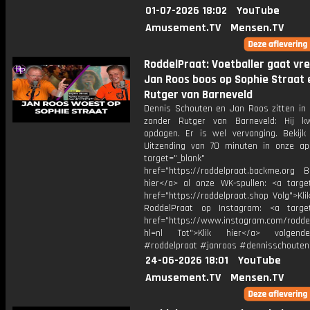
01-07-2026 18:02
YouTube
Amusement.TV
Mensen.TV
RoddelPraat: Voetballer gaat v
Jan Roos boos op Sophie Straat 
Rutger van Barneveld
Dennis Schouten en Jan Roos zitten in 
zonder Rutger van Barneveld: Hij k
opdagen. Er is wel vervanging. Bekijk
Uitzending van 70 minuten in onze ap
target="_blank"
href="https://roddelpraat.backme.org Be
hier</a> al onze WK-spullen: <a target
href="https://roddelpraat.shop Volg">Kli
RoddelPraat op Instagram: <a target
href="https://www.instagram.com/rodde
hl=nl Tot">Klik hier</a> volgen
#roddelpraat #janroos #dennisschouten
24-06-2026 18:01
YouTube
Amusement.TV
Mensen.TV