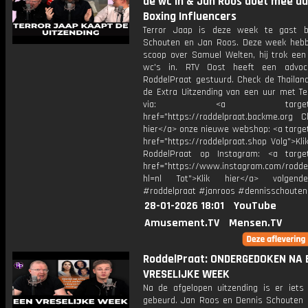
de wc in & Jan Roos doet mee a
Boxing Influencers
Terror Jaap is deze week te gast b
Schouten en Jan Roos. Deze week heb
scoop over Samuel Welten, hij trok ee
wc's in. RTV Oost heeft een advoc
RoddelPraat gestuurd. Check de Thailand
de Extra Uitzending van een uur met Te
via: <a target="_b
href="https://roddelpraat.backme.org Ch
hier</a> onze nieuwe webshop: <a target
href="https://roddelpraat.shop Volg">Kli
RoddelPraat op Instagram: <a target
href="https://www.instagram.com/rodde
hl=nl Tot">Klik hier</a> volgen
#roddelpraat #janroos #dennisschouten
28-01-2026 18:01
YouTube
Amusement.TV
Mensen.TV
RoddelPraat: ONDERGEDOKEN NA 
VRESELIJKE WEEK
Na de afgelopen uitzending is er iets v
gebeurd. Jan Roos en Dennis Schouten s