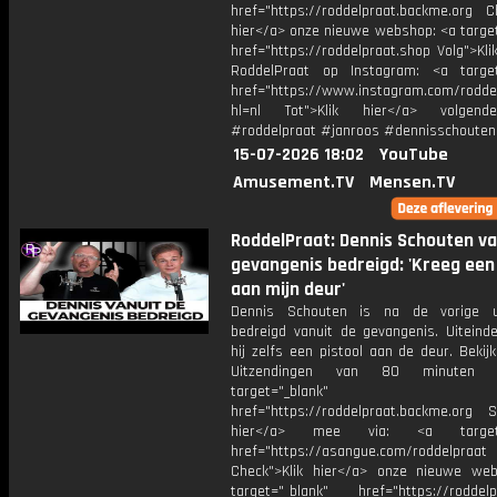
href="https://roddelpraat.backme.org Ch
hier</a> onze nieuwe webshop: <a target
href="https://roddelpraat.shop Volg">Kli
RoddelPraat op Instagram: <a target
href="https://www.instagram.com/rodde
hl=nl Tot">Klik hier</a> volgen
#roddelpraat #janroos #dennisschouten
15-07-2026 18:02
YouTube
Amusement.TV
Mensen.TV
RoddelPraat: Dennis Schouten va
gevangenis bedreigd: 'Kreeg een 
aan mijn deur'
Dennis Schouten is na de vorige ui
bedreigd vanuit de gevangenis. Uiteinde
hij zelfs een pistool aan de deur. Bekij
Uitzendingen van 80 minuten 
target="_blank"
href="https://roddelpraat.backme.org Sp
hier</a> mee via: <a target="
href="https://asangue.com/roddelpraat
Check">Klik hier</a> onze nieuwe we
target="_blank" href="https://roddelp