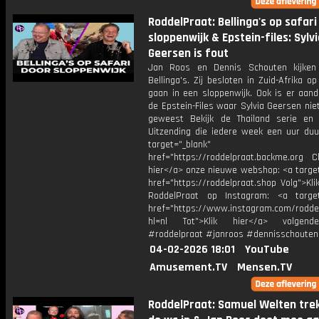
RoddelPraat: Bellinga's op safari
sloppenwijk & Epstein-files: Sylvi
Geersen is fout
Jan Roos en Dennis Schouten kijken
Bellinga's. Zij besloten in Zuid-Afrika op
gaan in een sloppenwijk. Ook is er aand
de Epstein-Files waar Sylvia Geersen niet
geweest Bekijk de Thailand serie en
Uitzending die iedere week een uur duur
target="_blank"
href="https://roddelpraat.backme.org Ch
hier</a> onze nieuwe webshop: <a target
href="https://roddelpraat.shop Volg">Kli
RoddelPraat op Instagram: <a target
href="https://www.instagram.com/rodde
hl=nl Tot">Klik hier</a> volgen
#roddelpraat #janroos #dennisschouten
04-02-2026 18:01
YouTube
Amusement.TV
Mensen.TV
RoddelPraat: Samuel Welten tre