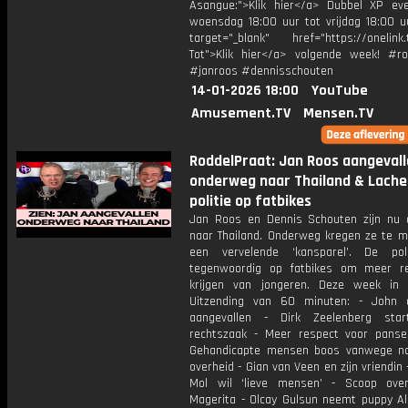
Asangue:">Klik hier</a> Dubbel XP ev
woensdag 18:00 uur tot vrijdag 18:00 uu
target="_blank" href="https://onelink.
Tot">Klik hier</a> volgende week! #ro
#janroos #dennisschouten
14-01-2026 18:00
YouTube
Amusement.TV
Mensen.TV
RoddelPraat: Jan Roos aangeval
onderweg naar Thailand & Lach
politie op fatbikes
Jan Roos en Dennis Schouten zijn nu
naar Thailand. Onderweg kregen ze te 
een vervelende ‘kansparel’. De poli
tegenwoordig op fatbikes om meer r
krijgen van jongeren. Deze week in
Uitzending van 60 minuten: - John 
aangevallen - Dirk Zeelenberg star
rechtszaak - Meer respect voor panse
Gehandicapte mensen boos vanwege n
overheid - Gian van Veen en zijn vriendin 
Mol wil ‘lieve mensen’ - Scoop ove
Magerita - Olcay Gulsun neemt puppy Al