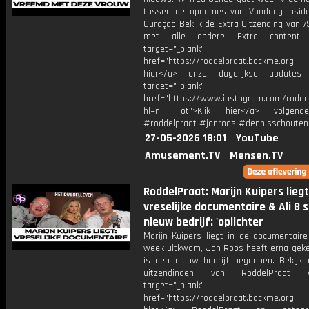
tussen de opnames van Vandaag Insid
Curaçao Bekijk de Extra Uitzending van 
met alle andere Extra content 
target="_blank"
href="https://roddelpraat.backme.org V
hier</a> onze dagelijkse updates
target="_blank"
href="https://www.instagram.com/rodde
hl=nl Tot">Klik hier</a> volgen
#roddelpraat #janroos #dennisschouten
27-05-2026 18:01
YouTube
Amusement.TV
Mensen.TV
RoddelPraat: Marijn Kuipers liegt
vreselijke documentaire & Ali B s
nieuw bedrijf: 'oplichter
Marijn Kuipers liegt in de documentaire
week uitkwam, Jan Roos heeft erna gekek
is een nieuw bedrijf begonnen. Bekijk a
uitzendingen van RoddelPraat 
target="_blank"
href="https://roddelpraat.backme.org V