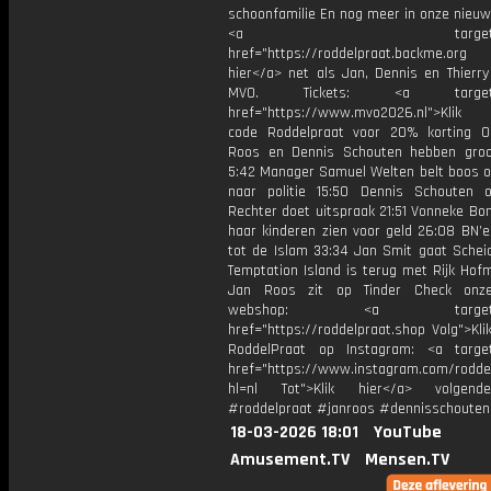
schoonfamilie En nog meer in onze nieuw
<a target="_bl
href="https://roddelpraat.backme.org 
hier</a> net als Jan, Dennis en Thierry
MVO. Tickets: <a target="_
href="https://www.mvo2026.nl">Klik
code Roddelpraat voor 20% korting 
Roos en Dennis Schouten hebben gro
5:42 Manager Samuel Welten belt boos o
naar politie 15:50 Dennis Schouten ov
Rechter doet uitspraak 21:51 Vonneke Bo
haar kinderen zien voor geld 26:08 BN’e
tot de Islam 33:34 Jan Smit gaat Schei
Temptation Island is terug met Rijk Hof
Jan Roos zit op Tinder Check onz
webshop: <a target="_
href="https://roddelpraat.shop Volg">Kli
RoddelPraat op Instagram: <a target
href="https://www.instagram.com/rodde
hl=nl Tot">Klik hier</a> volgen
#roddelpraat #janroos #dennisschouten
18-03-2026 18:01
YouTube
Amusement.TV
Mensen.TV