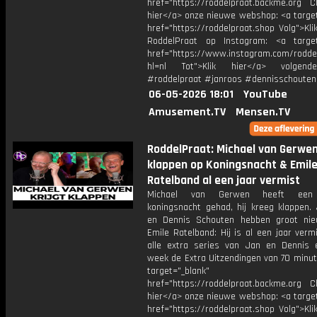
href="https://roddelpraat.backme.org Ch
hier</a> onze nieuwe webshop: <a target
href="https://roddelpraat.shop Volg">Kli
RoddelPraat op Instagram: <a target
href="https://www.instagram.com/rodde
hl=nl Tot">Klik hier</a> volgen
#roddelpraat #janroos #dennisschouten
06-05-2026 18:01
YouTube
Amusement.TV
Mensen.TV
RoddelPraat: Michael van Gerwen 
klappen op Koningsnacht & Emil
Ratelband al een jaar vermist
Michael van Gerwen heeft een 
koningsnacht gehad, hij kreeg klappen.
en Dennis Schouten hebben groot ni
Emile Ratelband: Hij is al een jaar vermi
alle extra series van Jan en Dennis 
week de Extra Uitzendingen van 70 minut
target="_blank"
href="https://roddelpraat.backme.org Ch
hier</a> onze nieuwe webshop: <a target
href="https://roddelpraat.shop Volg">Kli