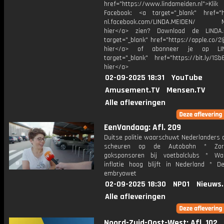
href="https://www.lindameiden.nl">Klik
Facebook: <a target="_blank" href="ht
nl.facebook.com/LINDA.MEIDEN/ Me
hier</a> zien? Download de LINDA.
target="_blank" href="https://apple.co/2Ij
hier</a> of abonneer je op LI
target="_blank" href="https://bit.ly/1Sb
hier</a>
02-09-2025 18:31
YouTube
Amusement.TV
Mensen.TV
Alle afleveringen
EenVandaag: Afl. 209
Duitse politie waarschuwt Nederlanders 
scheuren op de Autobahn * Zo
goksponsoren bij voetbalclubs * W
inflatie hoog blijft in Nederland * D
embryowet
02-09-2025 18:30
NPO1
Nieuws
Alle afleveringen
Noord-Zuid-Oost-West: Afl. 102