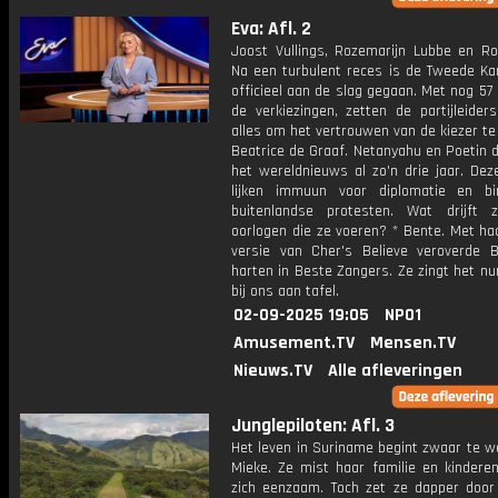
Eva: Afl. 2
Joost Vullings, Rozemarijn Lubbe en Ro
Na een turbulent reces is de Tweede K
officieel aan de slag gegaan. Met nog 57
de verkiezingen, zetten de partijleider
alles om het vertrouwen van de kiezer te
Beatrice de Graaf. Netanyahu en Poetin 
het wereldnieuws al zo'n drie jaar. De
lijken immuun voor diplomatie en b
buitenlandse protesten. Wat drijft
oorlogen die ze voeren? * Bente. Met ha
versie van Cher's Believe veroverde B
harten in Beste Zangers. Ze zingt het n
bij ons aan tafel.
02-09-2025 19:05
NPO1
Amusement.TV
Mensen.TV
Nieuws.TV
Alle afleveringen
Junglepiloten: Afl. 3
Het leven in Suriname begint zwaar te w
Mieke. Ze mist haar familie en kinderen
zich eenzaam. Toch zet ze dapper door