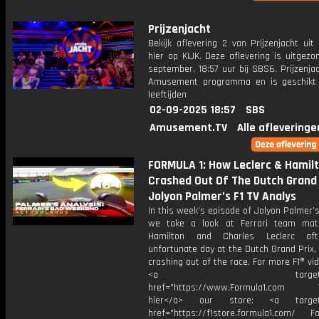
Prijzenjacht
Bekijk aflevering 2 van Prijzenjacht uit
hier op KIJK. Deze aflevering is uitgez
september, 18:57 uur bij SBS6. Prijzenja
Amusement programma en is geschikt 
leeftijden
02-09-2025 18:57
SBS
Amusement.TV
Alle afleveringe
FORMULA 1: How Leclerc & Hamil
Crashed Out Of The Dutch Grand P
Jolyon Palmer’s F1 TV Analys
In this week’s episode of Jolyon Palmer’s
we take a look at Ferrari team mat
Hamilton and Charles Leclerc aft
unfortunate day at the Dutch Grand Prix,
crashing out of the race. For more F1® vide
<a target="_bl
href="https://www.Formula1.com Vis
hier</a> our store: <a target=
href="https://f1store.formula1.com/ Fol