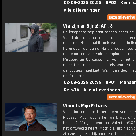
02-09-2025 20:55
NPO2
Kennis
Alle afleveringen
We zijn er Bijna!: Afl. 3
De kampeergroep gaat steeds hoger de b
Vanaf de camping bij Lourdes is er een
naar de Pic du Midi, ook wel het balk
Pyreneeën genoemd. Na vier dagen Lourd
tijd voor de volgende camping in de 
Mirepoix en Carcassonne. Het is nat en
maar toch moeten de luifels worden op
de pootjes ingeklapt. We rijden door he
de Katharen.
02-09-2025 20:35
NPO1
Mensen
Reis.TV
Alle afleveringen
Waar Is Mijn Erfenis
Valentina en haar broer erven samen 
Picasso! Maar wat is het werk waard? E
het nu? Vragen, waarop Valentina&#3
het antwoord heeft. Maar die lijkt niet v
zijn zus bij deze bijzondere erfenis te bet