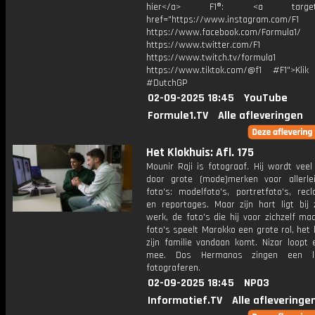
hier</a> F1®: <a target="_
href="https://www.instagram.com/F1
https://www.facebook.com/Formula1/
https://www.twitter.com/F1
https://www.twitch.tv/formula1
https://www.tiktok.com/@f1 #F1">Klik
#DutchGP
02-09-2025 18:45
YouTube
Formule1.TV
Alle afleveringen
Het Klokhuis: Afl. 175
Mounir Raji is fotograaf. Hij wordt vee
door grote (mode)merken voor allerle
foto's: modelfoto's, portretfoto's, rec
en reportages. Maar zijn hart ligt bij zi
werk, de foto's die hij voor zichzelf maa
foto's speelt Marokko een grote rol, het
zijn familie vandaan komt. Nizar loopt 
mee. Dos Hermanos zingen een l
fotograferen.
02-09-2025 18:45
NPO3
Informatief.TV
Alle afleveringe