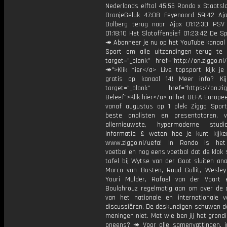
Nederlands elftal 45:55 Rondo x Staatslo
OranjeGeluk 47:08 Feyenoord 59:42 Ajax
Dolberg terug naar Ajax 01:12:30 PSV 
01:18:10 Het Slotoffensief 01:23:42 De S
↠ Abonneer je nu op het YouTube kanaal 
Sport om alle uitzendingen terug te 
target="_blank" href="http://on.ziggo.n
↠">Klik hier</a> Live topsport kijk je 
gratis op kanaal 14! Meer info? Ki
target="_blank" href="https://on.zigg
Beleef">Klik hier</a> al het UEFA Europe
vanaf augustus op 1 plek: Ziggo Spor
beste analisten en presentatoren, 
allernieuwste, hypermoderne stud
informatie & weten hoe je kunt kijk
www.ziggo.nl/uefa! In Rondo is het
voetbal en nog eens voetbal dat de klok 
tafel bij Wytse van der Goot sluiten ana
Marco van Basten, Ruud Gullit, Wesley 
Youri Mulder, Rafael van der Vaart 
Boulahrouz regelmatig aan om over de ac
van het nationale en internationale v
discussiëren. De deskundigen schuwen d
meningen niet. Met wie ben jij het grond
oneens? ↠ Voor alle samenvattingen, i