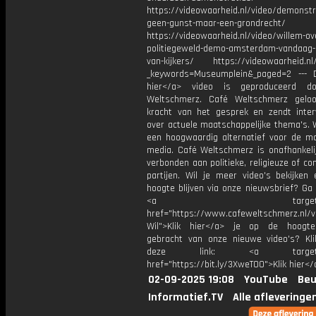
https://videowaarheid.nl/video/demonstr
geen-gunst-maar-een-grondrecht/
https://videowaarheid.nl/video/willem-ov
politiegeweld-demo-amsterdam-vandaag-
van-kijkers/ https://videowaarheid.nl
_keywords=Museumplein&_paged=2 --- D
hier</a> video is geproduceerd d
Weltschmerz. Café Weltschmerz gelo
kracht van het gesprek en zendt inter
over actuele maatschappelijke thema's. 
een hoogwaardig alternatief voor de m
media. Café Weltschmerz is onafhankelij
verbonden aan politieke, religieuze of c
partijen. Wil je meer video's bekijken
hoogte blijven via onze nieuwsbrief? Ga
<a target="_bl
href="https://www.cafeweltschmerz.nl/v
Wil">Klik hier</a> je op de hoogt
gebracht van onze nieuwe video's? Kl
deze link: <a target="_
href="https://bit.ly/3XweTO0">Klik hier</
02-09-2025 19:08
YouTube
Beu
Informatief.TV
Alle afleveringe