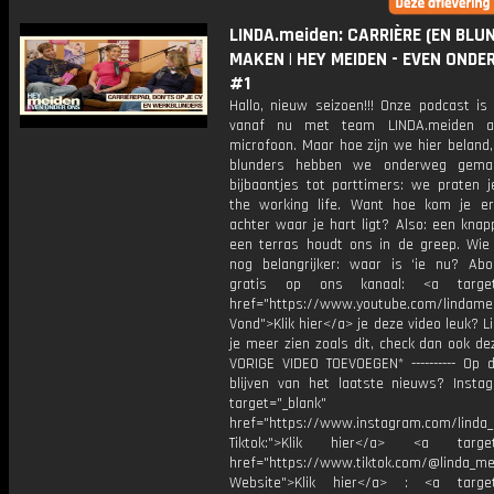
LINDA.meiden: CARRIÈRE (EN BLU
MAKEN | HEY MEIDEN - EVEN ONDE
#1
Hallo, nieuw seizoen!!! Onze podcast is
vanaf nu met team LINDA.meiden a
microfoon. Maar hoe zijn we hier beland
blunders hebben we onderweg gema
bijbaantjes tot parttimers: we praten j
the working life. Want hoe kom je e
achter waar je hart ligt? Also: een kna
een terras houdt ons in de greep. Wie i
nog belangrijker: waar is ‘ie nu? Ab
gratis op ons kanaal: <a target=
href="https://www.youtube.com/lindame
Vond">Klik hier</a> je deze video leuk? Li
je meer zien zoals dit, check dan ook de
VORIGE VIDEO TOEVOEGEN* ---------- Op 
blijven van het laatste nieuws? Insta
target="_blank"
href="https://www.instagram.com/linda
Tiktok:">Klik hier</a> <a target=
href="https://www.tiktok.com/@linda_me
Website">Klik hier</a> : <a target