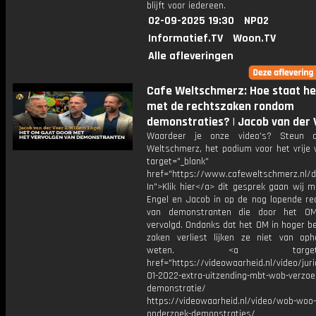
blijft voor iedereen.
02-09-2025 19:30
NPO2
Informatief.TV
Woon.TV
Alle afleveringen
Cafe Weltschmerz: Hoe staat he
met de rechtszaken rondom
demonstraties? | Jacob van der 
Waardeer je onze video's? Steun 
Weltschmerz, het podium voor het vrije 
target="_blank"
href="https://www.cafeweltschmerz.nl/
In">Klik hier</a> dit gesprek gaan wij 
Engel en Jacob in op de nog lopende re
van demonstranten die door het O
vervolgd. Ondanks dat het OM in hoger b
zaken verliest lijken ze niet van op
weten. <a target="_b
href="https://videowaarheid.nl/video/juri
01-2022-extra-uitzending-mbt-wob-verzoe
demonstratie/
https://videowaarheid.nl/video/wob-woo-
onderzoek-demonstraties/