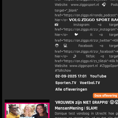
Website: www.ziggosport.nl 🎧 Podc
target="_blank"
href="https://on.ziggo.nl/rondo_podcast">
hier</a> 𝗩𝗢𝗟𝗚 𝗭𝗜𝗚𝗚𝗢 𝗦𝗣𝗢𝗥𝗧 𝗥𝗔
📸 Instagram: <a target="_
href="https://on.ziggo.nl/zsr_instagram">
hier</a> 🐦 X: <a target="
href="https://on.ziggo.nl/zsr_twitter">Kli
🧑💻 Facebook: <a target="
href="https://on.ziggo.nl/zsr_facebook">K
hier</a> 🤳 TikTok: <a target=
href="https://on.ziggo.nl/zs_tiktok">Klik h
Website: www.ziggosport.nl #ZiggoSpo
#Talkshow
02-09-2025 17:01
YouTube
Sporten.TV
Voetbal.TV
Alle afleveringen
'VROUWEN zijn NIET GRAPPIG' 😮
MensenMening | SLAM!
Danique test vandaag in Utrecht hoe g