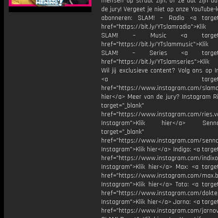
mensen op straat zijn, of ze dat zijn d
de jury! Vergeet je niet op onze YouTube-
abonneren: SLAM! – Radio <a target
href="https://bit.ly/YTslamradio">Klik
SLAM! – Music <a target="_
href="https://bit.ly/YTslammusic">Klik
SLAM! – Series <a target="
href="https://bit.ly/YTslamseries">Klik
Wil jij exclusieve content? Volg ons op 
<a target="_bl
href="https://www.instagram.com/slamoff
hier</a> Meer van de jury? Instagram Ri
target="_blank"
href="https://www.instagram.com/ries.v
Instagram">Klik hier</a> Se
target="_blank"
href="https://www.instagram.com/senna
Instagram">Klik hier</a> Indigo: <a targe
href="https://www.instagram.com/indixo
Instagram">Klik hier</a> Max: <a target
href="https://www.instagram.com/max.b
Instagram">Klik hier</a> Toto: <a targe
href="https://www.instagram.com/dokte
Instagram">Klik hier</a> Jarno: <a targe
href="https://www.instagram.com/jarno