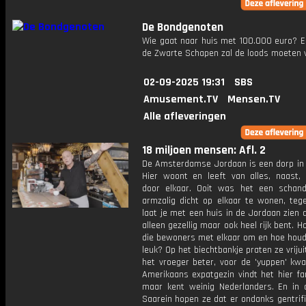
De Bondgenoten
Wie gaat naar huis met 100.000 euro? E
de Zwarte Schapen zal de loods moeten 
02-09-2025 19:31
SBS
Amusement.TV
Mensen.TV
Alle afleveringen
18 miljoen mensen: Afl. 2
De Amsterdamse Jordaan is een dorp in 
Hier woont en leeft van alles, naast,
door elkaar. Ooit was het een scha
armzalig dicht op elkaar te wonen, teg
laat je met een huis in de Jordaan zien d
alleen gezellig maar ook heel rijk bent. H
die bewoners met elkaar om en hoe houd
leuk? Op het biechtbankje praten ze vrijui
het vroeger beter, voor de 'yuppen' kw
Amerikaans expatgezin vindt het hier fa
maar kent weinig Nederlanders. En in 
Saarein hopen ze dat er ondanks gentrifi