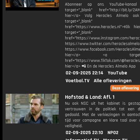
Abonneer op ons YouTube-kanaal
target="_blank" href="http://bit.ly/2AM
hier</a> Volg Heracles Almelo oo
target="_blank"
href="https://www.heracles.nl">Klik hi
target="_blank"
href="https://www.instagram.com/herac
https://www.twitter.com/heraclesalmelo
https://www.facebook.com/HeraclesAlmel
hier</a> <a target="_
href="https://www.TikTok.com/@heracles
hier</a> 📲 En de Heracles Almelo App
02-09-2025 22:14
YouTube
Voetbal.TV
Alle afleveringen
Hofstad & Land: Afl. 1
Nu ook NSC uit het kabinet is gestap
vertrouwen in de politiek tot een d
gedaald. Met de verkiezingen in aantoch
tijd voor campagne en klare taal over
veiligheid.
02-09-2025 22:10
NPO2