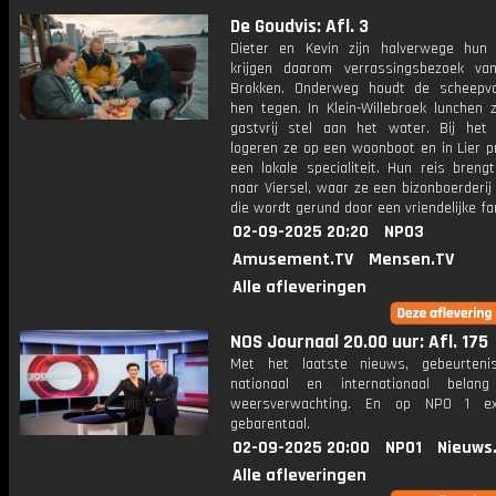
De Goudvis: Afl. 3
Dieter en Kevin zijn halverwege hun
krijgen daarom verrassingsbezoek va
Brokken. Onderweg houdt de scheepvaa
hen tegen. In Klein-Willebroek lunchen 
gastvrij stel aan het water. Bij het
logeren ze op een woonboot en in Lier p
een lokale specialiteit. Hun reis breng
naar Viersel, waar ze een bizonboerderi
die wordt gerund door een vriendelijke fam
02-09-2025 20:20
NPO3
Amusement.TV
Mensen.TV
Alle afleveringen
NOS Journaal 20.00 uur: Afl. 175
Met het laatste nieuws, gebeurteni
nationaal en internationaal bela
weersverwachting. En op NPO 1 e
gebarentaal.
02-09-2025 20:00
NPO1
Nieuws
Alle afleveringen