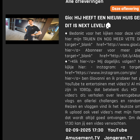
Alle afleveringen
Gio: HIJ HEEFT EEN NIEUW HUIS G
DIT IS NEXT LEVEL!🏠
♦ Bedankt voor het kijken naar deze vid
hier mijn TRUIEN EN NOG MEER VETTE D
target="_blank" href="http://www.gioxl.
hier</a> Abonneer voor meer ple
target="_blank" href="http://bit.ly/Ab
♦">Klik hier</a> Mij dagelijks volgen?
kijkje hier: - Instagram: <a target
href="https://www.instagram.com/gio/
hier</a> ben Giovanni en ik probeer het 
YouTube te entertainen met video's! Al mi
zijn in 1080p, dat betekent dus HD! 
video's als verhalen over levensgebeur
vlogs en allerlei challenges en rando
Reizen en vloggen vind ik het leukste o
Ik upload ook veel video's met mijn fam
dat wordt altijd goed ontvangen. Om 
17:30 kan jij een video verwachten.
02-09-2025 17:30
YouTube
Amusement.TV
Jongeren.TV