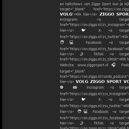
en talkshows van Ziggo Sport kun je kij
target="_blank" href="https://on.ziggo
𝗩𝗢𝗟𝗚">Klik hier</a> 𝗭𝗜𝗚𝗚𝗢 𝗦𝗣𝗢
Instagram: <a target="_
href="https://on.ziggo.nl/zs_instagram">K
hier</a> 🐦 X: <a target="
href="https://on.ziggo.nl/zs_twitter">Kli
🧑💻 Facebook: <a target="
href="https://on.ziggo.nl/zs_facebook">Kl
hier</a> 🤳 TikTok: <a target=
href="https://on.ziggo.nl/zs_tiktok">Klik h
Website: www.ziggosport.nl 🎧 Podc
target="_blank"
href="https://on.ziggo.nl/rondo_podcast">
hier</a> 𝗩𝗢𝗟𝗚 𝗭𝗜𝗚𝗚𝗢 𝗦𝗣𝗢𝗥𝗧 𝗩
⚽️ 📸 Instagram: <a target="
href="https://on.ziggo.nl/zsv_instagram">
hier</a> 🐦 X: <a target="
href="https://on.ziggo.nl/zsv_twitter">Kli
hier</a> 🧑💻 Facebook: <a target=
href="https://on.ziggo.nl/zsv_facebook">K
hier</a> 🤳 TikTok: <a target=
href="https://on.ziggo.nl/zs_tiktok">Klik h