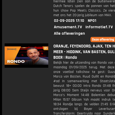
hiermee laten zien aan de buitenwere
Dutch Tenors spelen de pannen van he
hun show Pop Meets Classics. Ze vie
met ons het 20-jarig jubileum van MAX.
02-09-2025 17:10
NPO1
Amusement.TV
Informatief.TV
Alle afleveringen
ORANJE, FEYENOORD, AJAX, TEN 
MEER - HIDDINK, VAN BASTEN, GUL
BOER | Rondo
Bekijk hier de uitzending van Rondo van
maandag 01/09/2025 terug. Met deze
onze voetbal talkshow te gast: Guus
Marco van Basten, Ruud Gullit en Ronald
#ad In samenwerking met Staatslote
bewust 18+ 00:00 Intro Rondo 01:48 Ru
jarig 08:00 Sem Steijn nerveus voor Ora
Marco's Moment 14:48 Balentien debu
Milan 15:57 Gibson Yah maakt indruk t
18:34 Rondje langs de velden 21:45 Eri
ontslagen bij Bayer Leverkuse
Transferalarm: Geertruida naar Sunderl