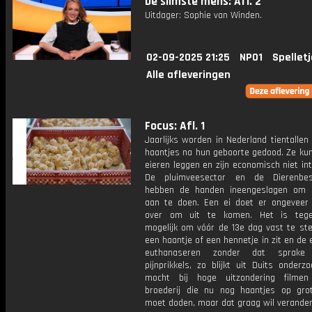
De slimste mens: Afl. 2
Uitdager: Sophie van Winden.
02-09-2025 21:25
NPO1
Spellet
Alle afleveringen
Focus: Afl. 1
Jaarlijks worden in Nederland tientallen
haantjes na hun geboorte gedood. Ze ku
eieren leggen en zijn economisch niet in
De pluimveesector en de Dierenbes
hebben de handen ineengeslagen om 
aan te doen. Een ei doet er ongeveer
over om uit te komen. Het is tege
mogelijk om vóór de 13e dag vast te ste
een haantje of een hennetje in zit en de
euthanaseren zonder dat sprake
pijnprikkels, zo blijkt uit Duits onderz
mocht bij hoge uitzondering filmen
broederij die nu nog haantjes op gro
moet doden, maar dat graag wil verander