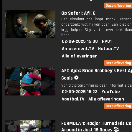
Op Safari: Afl. 6
Een elandantilope loopt mank. Dierena
onderzoekt wat hij kan doen. Een piepjo
krijgt hulp en Stijn vertelt over de Afrika
hond.
02-09-2025 15:30
NPO1
Amusement.TV
Natuur.TV
Alle afleveringen
AFC Ajax: Brian Brobbey’s Best A
Goals ⚽️
Van dit programma is geen informatie be
02-09-2025 15:23
YouTube
Voetbal.TV
Alle afleveringen
FORMULA 1: Hadjar Turned His Ca
Around in Just 15 Races 🥰