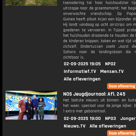
toenadering tot haar huishoudster ti
uitstapje naar de groentemarkt; het beg
onverwachte vriendschap. Op Papoe
Guinea heeft piloot Arjan een bijzonder d
Hij landt vandaag op acht airstrips om 
goederen te vervoeren. In Tsjaad prob
het huishouden draaiende te houden: de 
de kinderen knippen, koken en wat tijd v
zichzelf. Ondertussen zoekt Joost d
Sahara naar de landingsbaan die na
zichtbaar is.
02-09-2025 19:05
NPO2
Informatief.TV
Mensen.TV
Alle afleveringen
NOS Jeugdjournaal: Afl. 245
Het laatste nieuws uit binnen- en buit
het weer, speciaal voor de jonge kijker.
1 extra met gebarentaal.
02-09-2025 19:00
NPO3
Jonger
Nieuws.TV
Alle afleveringen