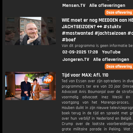
Mensen.TV
Alle afleveringen
WIE moet er nog MEEDOEN aan H
JACHTSEIZOEN? 👀 #stuktv
#mostwanted #jachtseizoen #
#boef
Van dit programma is geen informatie be
02-09-2025 17:28
YouTube
Jongeren.TV
Alle afleveringen
Tijd voor MAX: Afl. 110
Ted van Essen over zijn optredens in di
programma's ter ere van 20 jaar Omro
Advocaat Anis Boumanjal over de strafz
voormalig advocaat Inez Weski én
voortgang van het Marengo-proces. 
Hauben duikt in zijn nieuwe televisiepr
boek terug in de tijd en spreekt met g
over hun verblijf in Nederland en België.
Crump over de laatste voorbereiding
grote militaire parade in Peking. Wat 