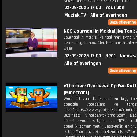
SLAM! Boost">Klik hier</a> Your Life
02-09-2025 17:00
YouTube
Muziek.TV
Alle afleveringen
NOS Journaal in Makkelijke Taal: 
Journaal in makkelijke taal met extra ui
een rustig tempo. Met het laatste nieu
weer.
02-09-2025 17:00
NPO1
Nieuws.
Alle afleveringen
vThorben: Overleven Op Een Raft
(Minecraft)
Word lid van dit kanaal en krijg to
speciale voordelen: <a target=
href="https://www.youtube.com/channel
Business: vThorbenyt@gmail.com Beda
hier</a> voor het kijken naar 'TITEL'! In 
speel ik samen met @JessyKnijn en @Sa
Ik ben Thorben, beter bekend als "vThor