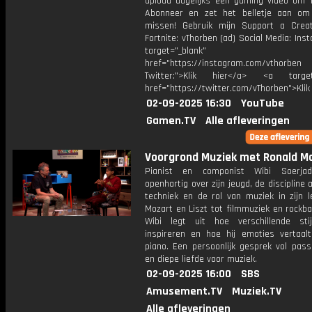
upload dagelijks een gaming video om 1
Abonneer en zet het belletje aan om
missen! Gebruik mijn Support a Crea
Fortnite: vThorben (ad) Social Media: Ins
target="_blank"
href="https://instagram.com/vthorben
Twitter:">Klik hier</a> <a target=
href="https://twitter.com/vThorben">Klik
02-09-2025 16:30
YouTube
Gamen.TV
Alle afleveringen
Voorgrond Muziek met Ronald Mo
Pianist en componist Wibi Soerjadi
openhartig over zijn jeugd, de discipline a
techniek en de rol van muziek in zijn l
Mozart en Liszt tot filmmuziek en rockb
Wibi legt uit hoe verschillende st
inspireren en hoe hij emoties vertaal
piano. Een persoonlijk gesprek vol pass
en diepe liefde voor muziek.
02-09-2025 16:00
SBS
Amusement.TV
Muziek.TV
Alle afleveringen