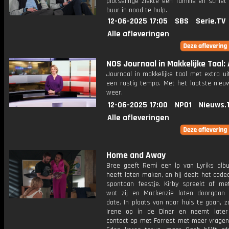
plotselinge ziekte een familie en schiet
buur in nood te hulp.
12-06-2025 17:05
SBS
Serie.TV
Alle afleveringen
NOS Journaal in Makkelijke Taal: A
Journaal in makkelijke taal met extra ui
een rustig tempo. Met het laatste nieu
weer.
12-06-2025 17:00
NPO1
Nieuws.
Alle afleveringen
Home and Away
Bree geeft Remi een lp van Lyriks alb
heeft laten maken, en hij deelt het cad
spontaan feestje. Kirby spreekt af met
wat zij en Mackenzie laten doorgaan
date. In plaats van naar huis te gaan, z
Irene op in de Diner en neemt late
contact op met Forrest met meer vragen