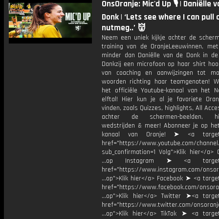
OnsOranje: Mic'd Up 🎙 | Daniëlle 
Donk | ‘Lets see where I can pull 
nutmeg..’ 👹
Neem een uniek kijkje achter de scherm
training van de OranjeLeeuwinnen, me
minder dan Daniëlle van de Donk in de 
Dankzij een microfoon op haar shirt hoor
van coaching en aanwijzingen tot mo
woorden richting haar teamgenoten! 
het officiële Youtube-kanaal van het N
elftal! Hier kun je al je favoriete Ora
vinden, zoals Quizzes, highlights, All Acce
achter de schermen-beelden, his
wedstrijden & meer! Abonneer je op he
kanaal van Oranje! ➤ <a target=
href="https://www.youtube.com/chann
sub_confirmation=1 Volg">Klik hier</a> 
...op Instagram ➤ <a target="
href="https://www.instagram.com/onsor
...op">Klik hier</a> Facebook ➤ <a targe
href="https://www.facebook.com/onsora
...op">Klik hier</a> Twitter ➤<a target
href="https://www.twitter.com/onsoranj
...op">Klik hier</a> TikTok ➤ <a target