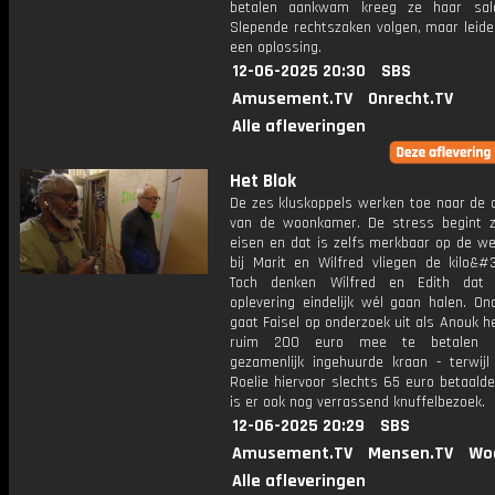
betalen aankwam kreeg ze haar sala
Slepende rechtszaken volgen, maar leide
een oplossing.
12-06-2025 20:30
SBS
Amusement.TV
Onrecht.TV
Alle afleveringen
Het Blok
De zes kluskoppels werken toe naar de o
van de woonkamer. De stress begint zi
eisen en dat is zelfs merkbaar op de we
bij Marit en Wilfred vliegen de kilo&#3
Toch denken Wilfred en Edith dat
oplevering eindelijk wél gaan halen. On
gaat Faisel op onderzoek uit als Anouk 
ruim 200 euro mee te betalen 
gezamenlijk ingehuurde kraan - terwijl
Roelie hiervoor slechts 65 euro betaald
is er ook nog verrassend knuffelbezoek.
12-06-2025 20:29
SBS
Amusement.TV
Mensen.TV
Wo
Alle afleveringen