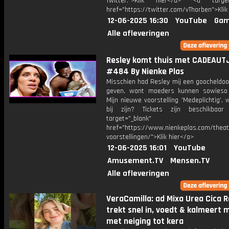
Twitter:">Klik hier</a> <a target=
href="https://twitter.com/vThorben">Klik
12-06-2025 16:30
YouTube
Gam
Alle afleveringen
Resley komt thuis met CADEAUTJ
#484 By Nienke Plas
Misschien had Resley mij een goocheldo
geven, want moeders kunnen sowieso 
Mijn nieuwe voorstelling 'Medeplichtig', w
bij zijn? Tickets zijn beschikbaar
target="_blank"
href="https://www.nienkeplas.com/theat
voorstellingen/">Klik hier</a>
12-06-2025 16:01
YouTube
Amusement.TV
Mensen.TV
Alle afleveringen
VeraCamilla: ad Mixa Urea Cica R
trekt snel in, voedt & kalmeert m
met neiging tot kera