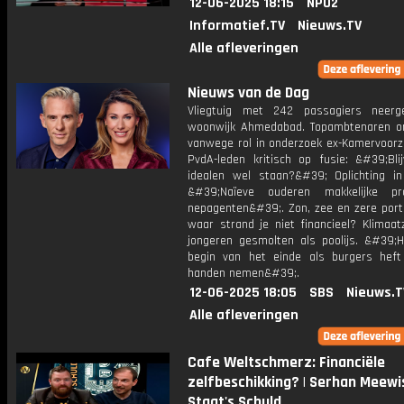
12-06-2025 18:15
NPO2
Informatief.TV
Nieuws.TV
Alle afleveringen
Nieuws van de Dag
Vliegtuig met 242 passagiers neerg
woonwijk Ahmedabad. Topambtenaren o
vanwege rol in onderzoek ex-Kamervoorzi
PvdA-leden kritisch op fusie: &#39;Bli
idealen wel staan?&#39; Oplichting in
&#39;Naïeve ouderen makkelijke pr
nepagenten&#39;. Zon, zee en zere por
waar strand je niet financieel? Klimaat
jongeren gesmolten als poolijs. &#39;H
begin van het einde als burgers heft
handen nemen&#39;.
12-06-2025 18:05
SBS
Nieuws.T
Alle afleveringen
Cafe Weltschmerz: Financiële
zelfbeschikking? | Serhan Meewis
Staat's Schuld