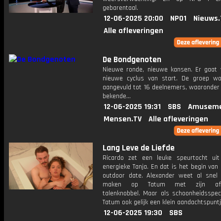
gebarentaal.
12-06-2025 20:00
NPO1
Nieuws.
Alle afleveringen
De Bondgenoten
Nieuwe ronde, nieuwe kansen. Er gaat
nieuwe cyclus van start. De groep w
aangevuld tot 16 deelnemers, waaronder
bekende...
12-06-2025 19:31
SBS
Amuseme
Mensen.TV
Alle afleveringen
Lang Leve de Liefde
Ricardo zet een leuke speurtocht ui
energieke Tanja. En dat is het begin van
outdoor date. Alexander weet al snel 
maken op Tatum met zijn afge
talenknobbel. Maar als schoonheidsspeci
Tatum ook gelijk een klein aandachtspuntj
12-06-2025 19:30
SBS