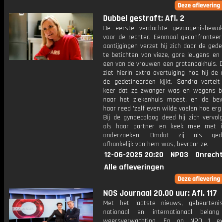
Dubbel gestraft: Afl. 2
De eerste verdachte gevangenisbewa
voor de rechter. Eenmaal geconfrontee
aantijgingen verzet hij zich door de ged
te betichten van vieze, gore leugens en
een van de vrouwen een gratenpakhuis. D
ziet hierin extra overtuiging hoe hij d
de gedetineerden kijkt. Sandra vertelt
keer dat ze zwanger was en wegens b
naar het ziekenhuis moest, en de be
haar reed 'zelf even wilde voelen hoe erg
Bij de gynaecoloog deed hij zich vervol
als haar partner en keek mee met i
onderzoeken. Omdat zij als gede
afhankelijk van hem was, bevroor ze.
12-06-2025 20:20
NPO3
Onrecht
Alle afleveringen
NOS Journaal 20.00 uur: Afl. 117
Met het laatste nieuws, gebeurteni
nationaal en internationaal bela
weersverwachting. En op NPO 1 e