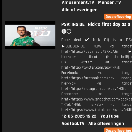
Amusement.TV
Mensen.TV
Alle afleveringen
PSV: INSIDE | Nick’s first day as 
🔴⚪️
Done deal ✔️ Nick Olij is a PSV
►SUBSCRIBE NOW <a target="
href="https://psv.media/2KXaA6m ►T
hier</a> on notifications (Hit the bell
US Twitter: <a target="_
href="http://twitter.com/psv">Klik
Facebook: <a target="_
href="http://facebook.com/psv Instagr
hier</a> <a target="_
href="http://instagram.com/psv">Klik
Snapchat: <a target="_
href="https://www.snapchat.com/add/p
TikTok:">Klik hier</a> <a target=
href="https://www.tiktok.com/@psv">Klik
12-06-2025 19:22
YouTube
Voetbal.TV
Alle afleveringen