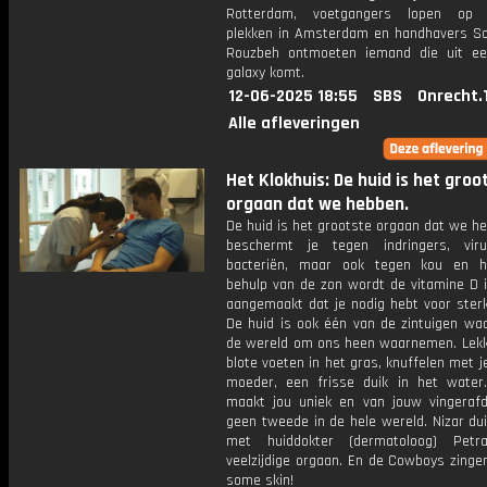
Rotterdam, voetgangers lopen op 
plekken in Amsterdam en handhavers 
Rouzbeh ontmoeten iemand die uit e
galaxy komt.
12-06-2025 18:55
SBS
Onrecht.
Alle afleveringen
Het Klokhuis: De huid is het groo
orgaan dat we hebben.
De huid is het grootste orgaan dat we h
beschermt je tegen indringers, vir
bacteriën, maar ook tegen kou en h
behulp van de zon wordt de vitamine D i
aangemaakt dat je nodig hebt voor sterk
De huid is ook één van de zintuigen w
de wereld om ons heen waarnemen. Lekk
blote voeten in het gras, knuffelen met j
moeder, een frisse duik in het water
maakt jou uniek en van jouw vingerafd
geen tweede in de hele wereld. Nizar du
met huiddokter (dermatoloog) Petr
veelzijdige orgaan. En de Cowboys zinge
some skin!