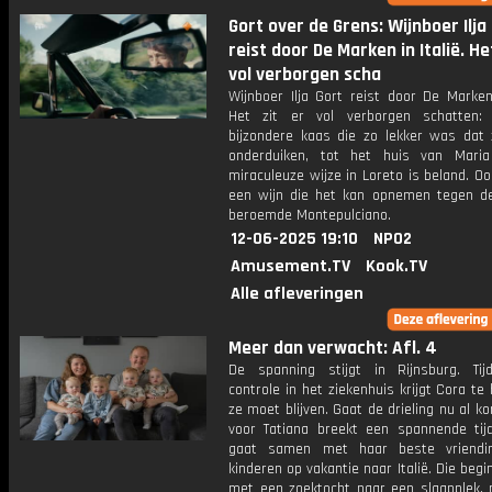
Gort over de Grens: Wijnboer Ilja
reist door De Marken in Italië. He
vol verborgen scha
Wijnboer Ilja Gort reist door De Marken 
Het zit er vol verborgen schatten:
bijzondere kaas die zo lekker was dat 
onderduiken, tot het huis van Mari
miraculeuze wijze in Loreto is beland. Ook
een wijn die het kan opnemen tegen d
beroemde Montepulciano.
12-06-2025 19:10
NPO2
Amusement.TV
Kook.TV
Alle afleveringen
Meer dan verwacht: Afl. 4
De spanning stijgt in Rijnsburg. Ti
controle in het ziekenhuis krijgt Cora te
ze moet blijven. Gaat de drieling nu al 
voor Tatiana breekt een spannende tij
gaat samen met haar beste vriendin
kinderen op vakantie naar Italië. Die beg
met een zoektocht naar een slaapplek, 