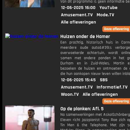
Van dit programma is geen informatie be
12-06-2025 16:00
YouTube
Amusement.TV
Mode.TV
Alle afleveringen
Huizen onder de Hamer
Een prachtig, historisch huis in Corn
meerdere oude auto&#39;s verborg
overwoekerde achtertuin, wordt onlin
samen met andere panden in het gr
Durham en in Zuid-Wales. Martin e
bezoeken de huizen en ontmoeten de 
die hun aankopen nieuw leven willen inbl
12-06-2025 15:45
SBS
Amusement.TV
Informatief.TV
Woon.TV
Alle afleveringen
Op de planken: Afl. 5
Na samenwerkingen met Asko|Schönber
Eleven richt jazzpianist Tony Roe zich op
Tin Men & the Telephone. Met zijn so