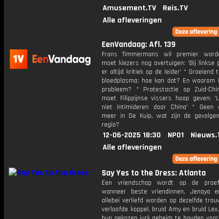
Amusement.TV
Reis.TV
Alle afleveringen
EenVandaag: Afl. 139
Frans Timmermans wil premier word
moet kiezers nog overtuigen: 'Bij linkse p
er altijd kritiek op de leider' * Groeiend 
bloedplasma: hoe kan dat? En waarom i
probleem? * Protestactie op Zuid-Ch
moet Filippijnse vissers hoop geven: '
niet intimideren door China' * Geen 
meer in De Kuip, wat zijn de gevolge
regio?
12-06-2025 18:30
NPO1
Nieuws.
Alle afleveringen
Say Yes to the Dress: Atlanta
Een vriendschap wordt op de proef
wanneer beste vriendinnen, Jenaya en
allebei verliefd worden op dezelfde trou
verloofde koppel, bruid Amy en bruid Lex
hun gekozen jurk geheim te houden voor