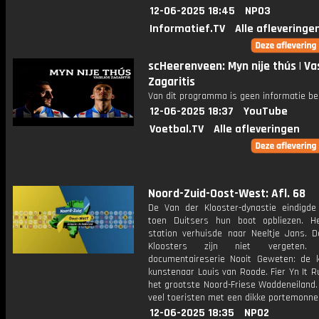
12-06-2025 18:45
NPO3
Informatief.TV
Alle afleveringe
scHeerenveen: Myn nije thús | Vas
Zagaritis
Van dit programma is geen informatie be
12-06-2025 18:37
YouTube
Voetbal.TV
Alle afleveringen
Noord-Zuid-Oost-West: Afl. 68
De Van der Klooster-dynastie eindigde
toen Duitsers hun boot opbliezen. 
station verhuisde naar Neeltje Jans. 
Kloosters zijn niet vergeten
documentaireserie Nooit Geweten: de 
kunstenaar Louis van Roode. Fier Yn It Ru
het grootste Noord-Friese Waddeneiland.
veel toeristen met een dikke portemonne
12-06-2025 18:35
NPO2