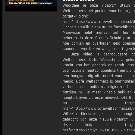
Waardeer je onze video's? Steun 
Weltschmerz, het podium voor het vrije 
target="_blank"
href="https://www.cafeweltschmerz.nl/
Financiële">Klik hier</a> zelfbeschikki
Meewisse helpt mensen zelf hun Bi
beheren. In deze Staat's Schuld prate
hoe banken en overheden geld opeise
spannend wordt – en wat je daartegen k
--- Deze video is geproduceerd d
Weltschmerz. Café Weltschmerz gelo
kracht van het gesprek en zendt inter
over actuele maatschappelijke thema's. 
een hoogwaardig alternatief voor de m
media. Café Weltschmerz is onafhankelij
verbonden aan politieke, religieuze of c
partijen. Wil je meer video's bekijken
hoogte blijven via onze nieuwsbrief? Ga
<a target="_bl
href="https://www.cafeweltschmerz.nl/v
Wil">Klik hier</a> je op de hoogt
gebracht van onze nieuwe video's? Kl
deze link: <a target="_
href="https://bit.ly/3XweTO0">Klik hier</