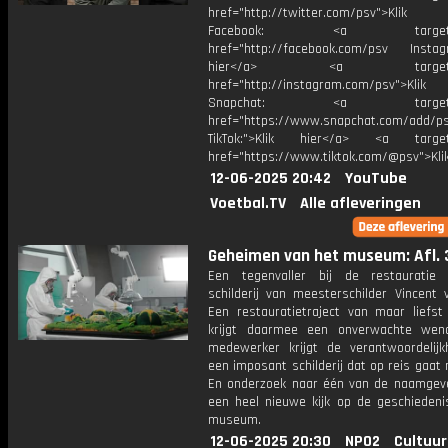
href="http://twitter.com/psv">Klik
Facebook: <a target="_
href="http://facebook.com/psv Instagr
hier</a> <a target="_
href="http://instagram.com/psv">Klik
Snapchat: <a target="_
href="https://www.snapchat.com/add/p
TikTok:">Klik hier</a> <a target=
href="https://www.tiktok.com/@psv">Klik
12-06-2025 20:42
YouTube
Voetbal.TV
Alle afleveringen
Geheimen van het museum: Afl. 
Een tegenvaller bij de restauratie
schilderij van meesterschilder Vincent 
Een restauratietraject van maar liefst 
krijgt daarmee een onverwachte wen
medewerker krijgt de verantwoordelijk
een imposant schilderij dat op reis gaat 
En onderzoek naar één van de naamgeve
een heel nieuwe kijk op de geschiedeni
museum.
12-06-2025 20:30
NPO2
Cultuur