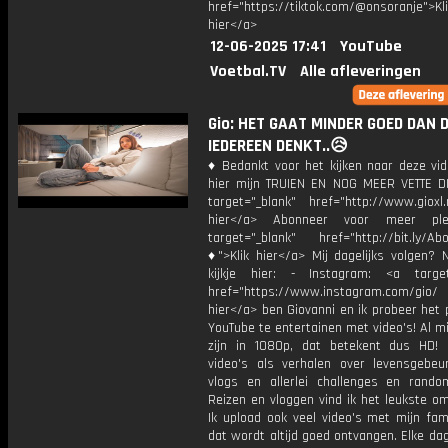
href="https://tiktok.com/@onsoranje">Kli
hier</a>
12-06-2025 17:41
YouTube
Voetbal.TV
Alle afleveringen
Gio: HET GAAT MINDER GOED DAN 
IEDEREEN DENKT..😥
♦ Bedankt voor het kijken naar deze vid
hier mijn TRUIEN EN NOG MEER VETTE D
target="_blank" href="http://www.gioxl.
hier</a> Abonneer voor meer ple
target="_blank" href="http://bit.ly/Ab
♦">Klik hier</a> Mij dagelijks volgen?
kijkje hier: - Instagram: <a target
href="https://www.instagram.com/gio/
hier</a> ben Giovanni en ik probeer het 
YouTube te entertainen met video's! Al mi
zijn in 1080p, dat betekent dus HD! 
video's als verhalen over levensgebeur
vlogs en allerlei challenges en rando
Reizen en vloggen vind ik het leukste o
Ik upload ook veel video's met mijn fam
dat wordt altijd goed ontvangen. Elke da