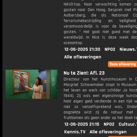
NAVO-top. Naar verwachting komen z
gasten naar Den Haag. Gesprek met Pi
Aalbersberg, die als Nationaal Coö
Terrorismebestrijding en Veilighei
verantwoordelijk is voor de beveiligi
gasten. * Het gaat niet goed met d
wereldwijd. In Nice is deze week d
oceaantop.
12-06-2025 21:30
NPO2
Nieuws.
Alle afleveringen
Nu te Zien!: Afl. 23
Directeur van het Kunstmuseum in 
Margriet Schavemaker stapt in Museum
het leven en werk van schilder Jo Kost
1944). Zij was een eigenzinnige kunst
haar eigen geld verdiende in een tijd w
niet zo vanzelfsprekend was. Onda
oogziekte wist zij de natuur met b
fruitbomen als geen ander op het doek t
12-06-2025 21:15
NPO2
Cultuur.
Kennis.TV
Alle afleveringen