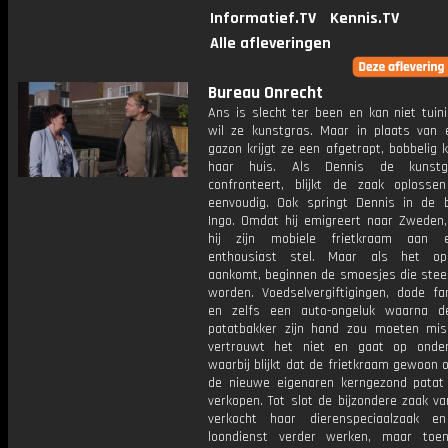
Informatief.TV
Kennis.TV
Alle afleveringen
Bureau Onrecht
Ans is slecht ter been en kan niet tuin
wil ze kunstgras. Maar in plaats van 
gazon krijgt ze een afgetrapt, bobbelig 
haar huis. Als Dennis de kunstgr
confronteert, blijkt de zaak oplosse
eenvoudig. Ook springt Dennis in de 
Ingo. Omdat hij emigreert naar Zweden,
hij zijn mobiele frietkraam aan 
enthousiast stel. Maar als het op
aankomt, beginnen de smoesjes die stee
worden. Voedselvergiftigingen, dode fam
en zelfs een auto-ongeluk waarna d
patatbakker zijn hand zou moeten mis
vertrouwt het niet en gaat op onder
waarbij blijkt dat de frietkraam gewoon 
de nieuwe eigenaren kerngezond patat
verkopen. Tot slot de bijzondere zaak van
verkocht haar dierenspeciaalzaak e
loondienst verder werken, maar toe