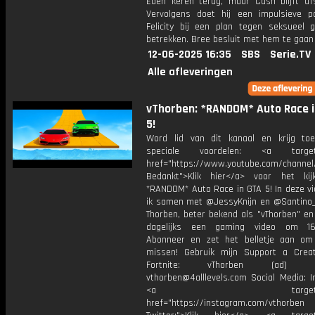
Eden keren terug, maar Cash blijft afst
Vervolgens doet hij een impulsieve 
Felicity bij een plan tegen seksueel 
betrekken. Bree besluit met hem te gaan
12-06-2025 16:35
SBS
Serie.TV
Alle afleveringen
vThorben: *RANDOM* Auto Race i
5!
Word lid van dit kanaal en krijg to
speciale voordelen: <a target=
href="https://www.youtube.com/channel
Bedankt">Klik hier</a> voor het ki
*RANDOM* Auto Race in GTA 5! In deze vi
ik samen met @JessyKnijn en @Santino_Y
Thorben, beter bekend als "vThorben" en
dagelijks een gaming video om 16
Abonneer en zet het belletje aan om
missen! Gebruik mijn Support a Crea
Fortnite: vThorben (ad) Bu
vthorben@4alllevels.com Social Media: I
<a target="_bl
href="https://instagram.com/vthorben