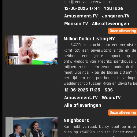
kan jij een video verwachten.
12-06-2025 17:41
YouTube
Amusement.TV
Jongeren.TV
Mensen.TV
Alle afleveringen
Million Dollar Listing NY
Luis&#39; zoektocht naar een vermiste
komt tot een onverwacht einde en de
hebben een grote impact op 
ontwikkelaars van Fredriks penthouse v
miljoen zetten hem zwaar onder druk,
moet uiteindelijk op de blaren zitten? I
het tijd om een ​​penthouse te verkop
weddenschap tussen Ryan en Olivia te be
12-06-2025 17:35
SBS
Amusement.TV
Woon.TV
Alle afleveringen
Neighbours
Karl ruikt verraad. Darcy stuit op info
alles op z&#39;n kop zet. Ondertussen 