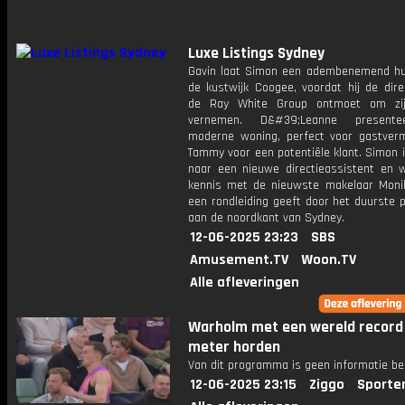
Luxe Listings Sydney
Gavin laat Simon een adembenemend hui
de kustwijk Coogee, voordat hij de dire
de Ray White Group ontmoet om zij
vernemen. D&#39;Leanne present
moderne woning, perfect voor gastver
Tammy voor een potentiële klant. Simon 
naar een nieuwe directieassistent en
kennis met de nieuwste makelaar Monik
een rondleiding geeft door het duurste 
aan de noordkant van Sydney.
12-06-2025 23:23
SBS
Amusement.TV
Woon.TV
Alle afleveringen
Warholm met een wereld record
meter horden
Van dit programma is geen informatie be
12-06-2025 23:15
Ziggo
Sporte