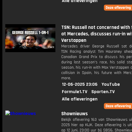
Alle afleveringen
TSN: Russell not concerned with
at Mercedes, discusses run-in wi
Verstappen
Mercedes driver George Russell sat 
TSN Racing analyst Tim Hauraney ahe
Canadian Grand Prix to discuss his pe
during last season's race, his solid st
season, his run-in with Max Verstappen a
collision in Spain, his future with Mer
more.
12-06-2025 23:06
YouTube
Formule1.TV
Sporten.TV
Alle afleveringen
Shownieuws
Bekijk aflevering 163 van Shownieuws ui
2025 hier op KIJK. Deze aflevering is u
op 12 juni, 23:00 uur bij SBS6. Shownie