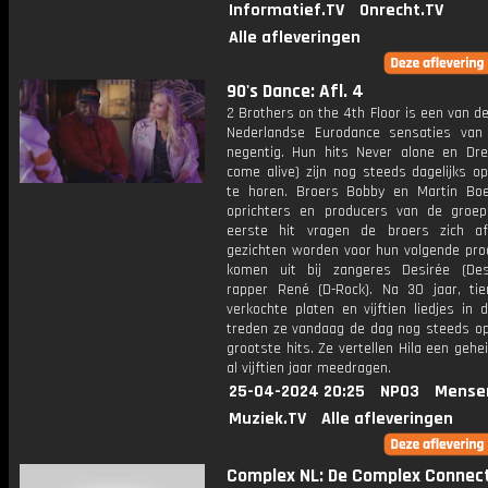
Informatief.TV
Onrecht.TV
Alle afleveringen
90's Dance: Afl. 4
2 Brothers on the 4th Floor is een van d
Nederlandse Eurodance sensaties van
negentig. Hun hits Never alone en Dre
come alive) zijn nog steeds dagelijks o
te horen. Broers Bobby en Martin Boe
oprichters en producers van de groe
eerste hit vragen de broers zich a
gezichten worden voor hun volgende prod
komen uit bij zangeres Desirée (De
rapper René (D-Rock). Na 30 jaar, tie
verkochte platen en vijftien liedjes in
treden ze vandaag de dag nog steeds o
grootste hits. Ze vertellen Hila een geh
al vijftien jaar meedragen.
25-04-2024 20:25
NPO3
Mense
Muziek.TV
Alle afleveringen
Complex NL: De Complex Connec