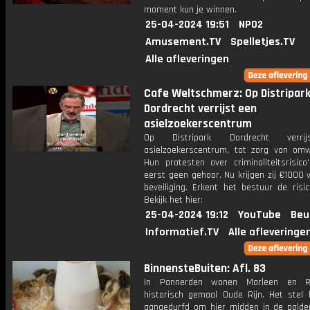
moment kun je winnen.
25-04-2024 19:51
NPO2
Amusement.TV
Spelletjes.TV
Alle afleveringen
Cafe Weltschmerz: Op Distripar
Dordrecht verrijst een
asielzoekerscentrum
Op Distripark Dordrecht verri
asielzoekerscentrum, tot zorg van om
Hun protesten over criminaliteitsrisico
eerst geen gehoor. Nu krijgen zij €1000 
beveiliging. Erkent het bestuur de risi
Bekijk het hier:
25-04-2024 19:12
YouTube
Beu
Informatief.TV
Alle afleveringe
BinnensteBuiten: Afl. 83
In Pannerden wonen Marleen en R
historisch gemaal Oude Rijn. Het stel 
aangedurfd om hier midden in de polde