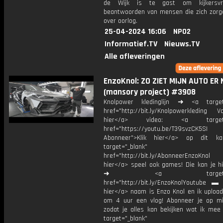
de Wijk is te gast om kijkersv
beantwoorden van mensen die zich zor
over oorlog.
25-04-2024 16:06
NPO2
Informatief.TV
Nieuws.TV
Alle afleveringen
EnzoKnol: ZO ZIET MIJN AUTO ER 
(mansory project) #3908
Knolpower kledinglijn ➜ <a target=
href="http://bit.ly/Knolpowerkleding Vo
hier</a> video: <a target="
href="https://youtu.be/T39svzCK5SI
Abonneer">Klik hier</a> op dit ka
target="_blank"
href="http://bit.ly/AbonneerEnzoKnol
hier</a> speel ook games! Die kan je hi
➜ <a target="_bl
href="http://bit.ly/EnzoKnolYoutube ▬ M
hier</a> naam is Enzo Knol en ik upload
om 4 uur een vlog! Abonneer je op mi
zodat je alles kan bekijken wat ik mee
target="_blank"