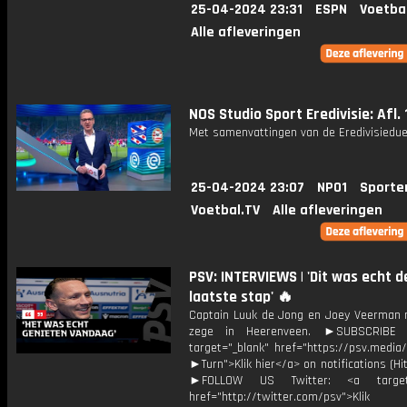
25-04-2024 23:31
ESPN
Voetba
Alle afleveringen
NOS Studio Sport Eredivisie: Afl. 
Met samenvattingen van de Eredivisiedue
25-04-2024 23:07
NPO1
Sporte
Voetbal.TV
Alle afleveringen
PSV: INTERVIEWS | 'Dit was echt d
laatste stap' 🔥
Captain Luuk de Jong en Joey Veerman 
zege in Heerenveen. ►SUBSCRIBE
target="_blank" href="https://psv.medi
►Turn">Klik hier</a> on notifications (Hit 
►FOLLOW US Twitter: <a target=
href="http://twitter.com/psv">Klik