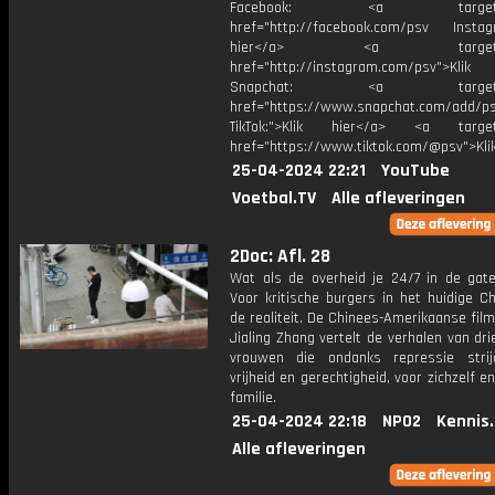
Facebook: <a target="_
href="http://facebook.com/psv Instagr
hier</a> <a target="_
href="http://instagram.com/psv">Klik
Snapchat: <a target="_
href="https://www.snapchat.com/add/p
TikTok:">Klik hier</a> <a target=
href="https://www.tiktok.com/@psv">Klik
25-04-2024 22:21
YouTube
Voetbal.TV
Alle afleveringen
2Doc: Afl. 28
Wat als de overheid je 24/7 in de gat
Voor kritische burgers in het huidige Ch
de realiteit. De Chinees-Amerikaanse fi
Jialing Zhang vertelt de verhalen van dr
vrouwen die ondanks repressie stri
vrijheid en gerechtigheid, voor zichzelf e
familie.
25-04-2024 22:18
NPO2
Kennis
Alle afleveringen