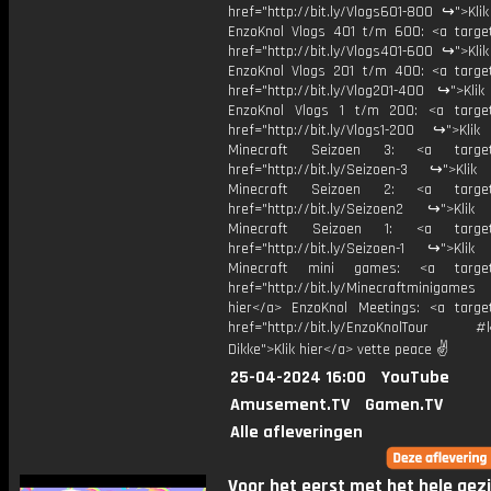
href="http://bit.ly/Vlogs601-800 ↪">Kli
EnzoKnol Vlogs 401 t/m 600: <a target
href="http://bit.ly/Vlogs401-600 ↪">Kli
EnzoKnol Vlogs 201 t/m 400: <a target
href="http://bit.ly/Vlog201-400 ↪">Klik
EnzoKnol Vlogs 1 t/m 200: <a target
href="http://bit.ly/Vlogs1-200 ↪">Klik
Minecraft Seizoen 3: <a target=
href="http://bit.ly/Seizoen-3 ↪">Klik
Minecraft Seizoen 2: <a target=
href="http://bit.ly/Seizoen2 ↪">Klik
Minecraft Seizoen 1: <a target=
href="http://bit.ly/Seizoen-1 ↪">Klik
Minecraft mini games: <a target=
href="http://bit.ly/Minecraftminigame
hier</a> EnzoKnol Meetings: <a target
href="http://bit.ly/EnzoKnolTour #
Dikke">Klik hier</a> vette peace ✌
25-04-2024 16:00
YouTube
Amusement.TV
Gamen.TV
Alle afleveringen
Voor het eerst met het hele gez