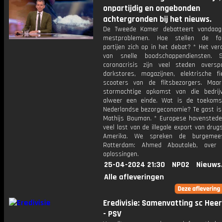
onpartijdig en ongebonden
achtergronden bij het nieuws.
De Tweede Kamer debatteert vandaag
mestproblemen. Hoe stellen de fo
partijen zich op in het debat? * Het ve
van snelle boodschappendiensten. 
coronacrisis zijn veel steden overs
darkstores, magazijnen, elektrische f
scooters van de flitsbezorgers. Ma
stormachtige opkomst van die bedri
alweer een einde. Wat is de toekom
Nederlandse bezorgeconomie? Te gast i
Mathijs Bouman. * Europese havensted
veel last van de illegale export van drugs
Amerika. We spreken de burgemee
Rotterdam: Ahmed Aboutaleb, over m
oplossingen.
25-04-2024 21:30
NPO2
Nieuws
Alle afleveringen
Eredivisie: Samenvatting sc Hee
- PSV