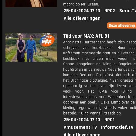
moord op Mr. Green.
25-04-2024 17:13
NPO2
Serie.T
Alle afleveringen
Tijd voor MAX: Afl. 81
Antoinette Hertsenberg heeft zich gesto
schrijven van kookboeken. Haar doc
Koffeman motiveerde haar en nu verschij
kookboek met alleen maar vegan rec
Sanne Langelaar en Mingus Dagelet 
hoofdrollen in de nieuwe Nederlandse ro
komedie Bed and Breakfast, dat zich af
het Groningse platteland. * Een drugscri
openhartig vertelt over zijn leven kom
vaak voor. Het lukte Vico Olling t
interviewde Janus van Wesenbeeck e
daarover een boek. * Lieke Lamb over de
kleding tegenwoordig steeds vaker onl
besteld. * Gino Vannelli treedt op.
25-04-2024 17:10
NPO1
Amusement.TV
Informatief.TV
Alle afleveringen