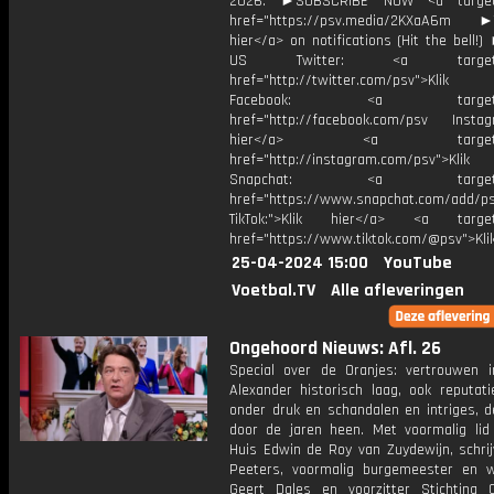
2026. ►SUBSCRIBE NOW <a target=
href="https://psv.media/2KXaA6m ►T
hier</a> on notifications (Hit the bell
US Twitter: <a target="_
href="http://twitter.com/psv">Klik
Facebook: <a target="_
href="http://facebook.com/psv Instagr
hier</a> <a target="_
href="http://instagram.com/psv">Klik
Snapchat: <a target="_
href="https://www.snapchat.com/add/p
TikTok:">Klik hier</a> <a target=
href="https://www.tiktok.com/@psv">Klik
25-04-2024 15:00
YouTube
Voetbal.TV
Alle afleveringen
Ongehoord Nieuws: Afl. 26
Special over de Oranjes: vertrouwen i
Alexander historisch laag, ook reputat
onder druk en schandalen en intriges, d
door de jaren heen. Met voormalig lid K
Huis Edwin de Roy van Zuydewijn, schrij
Peeters, voormalig burgemeester en 
Geert Dales en voorzitter Stichting 