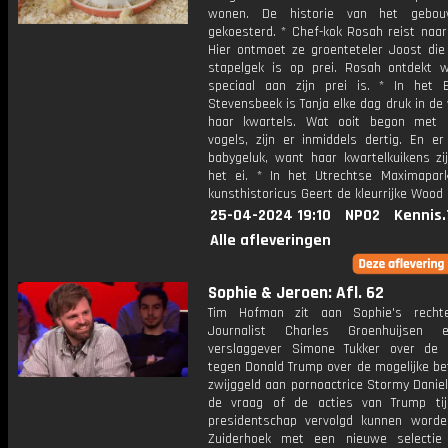
wonen. De historie van het gebo
gekoesterd. * Chef-kok Rosah reist naar
Hier ontmoet ze groenteteler Joost die
stapelgek is op prei. Rosah ontdekt 
speciaal aan zijn prei is. * In het 
Stevensbeek is Tanja elke dag druk in d
haar kwartels. Wat ooit begon met 
vogels, zijn er inmiddels dertig. En er
babygeluk, want haar kwartelkuikens zij
het ei. * In het Utrechtse Maximapar
kunsthistoricus Geert de kleurrijke Wood
25-04-2024 19:10
NPO2
Kennis.
Alle afleveringen
Sophie & Jeroen: Afl. 62
Tim Hofman zit aan Sophie's rechte
Journalist Charles Groenhuijsen
verslaggever Simone Tukker over de 
tegen Donald Trump over de mogelijke be
zwijggeld aan pornoactrice Stormy Danie
de vraag of de acties van Trump tij
presidentschap vervolgd kunnen worde
Zuiderhoek met een nieuwe selectie