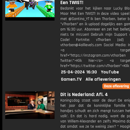
Een TWIST!
Bedankt voor het kijken naar Lucky Bloc
Maar Met Een TWIST! In deze video speel
met @Santino_YT Ik ben Thorben, beter b
"vThorben" en ik upload dagelijks een ga
om 16:30 uur. Abonneer en zet het belle
niets te missen! Gebruik mijn Support 
Code! Fortnite: vThorben (ad) B
vthorben@4alllevels.com Social Media: I
<a target="_bl
href="https://instagram.com/vthorben
Twitter:">Klik hier</a> <a target=
href="https://twitter.com/vThorben">Klik
25-04-2024 16:30
YouTube
Gamen.TV
Alle afleveringen
Dit is Nederland: Afl. 4
Koningsdag staat voor de deur! De eni
het jaar dat de koninklijke familie 
handjes schudt en zich mengt tussen he
volk'. En dat is hard nodig, want de po
van Willem-Alexander en zelfs Maxima da
dat omdat we ze te weinig zien? * Hoogl