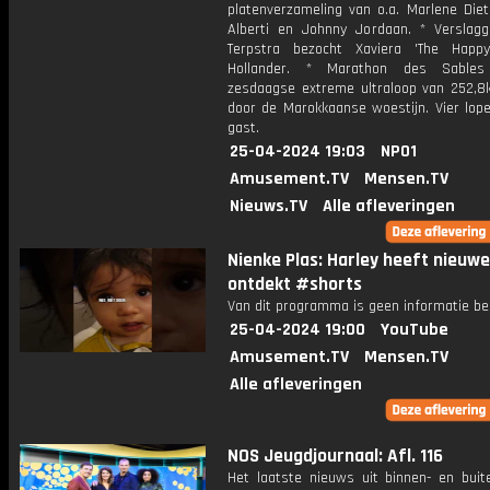
platenverzameling van o.a. Marlene Dietr
Alberti en Johnny Jordaan. * Verslag
Terpstra bezocht Xaviera 'The Happ
Hollander. * Marathon des Sable
zesdaagse extreme ultraloop van 252,
door de Marokkaanse woestijn. Vier lope
gast.
25-04-2024 19:03
NPO1
Amusement.TV
Mensen.TV
Nieuws.TV
Alle afleveringen
Nienke Plas: Harley heeft nieuw
ontdekt #shorts
Van dit programma is geen informatie be
25-04-2024 19:00
YouTube
Amusement.TV
Mensen.TV
Alle afleveringen
NOS Jeugdjournaal: Afl. 116
Het laatste nieuws uit binnen- en buit