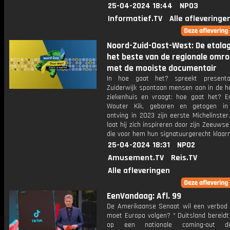
25-04-2024 18:44
NPO3
Informatief.TV
Alle afleveringe
Noord-Zuid-Oost-West: De etala
het beste van de regionale omr
met de mooiste documentair
In hoe gaat het? spreekt presenta
Zuiderwijk spontaan mensen aan in de ha
ziekenhuis en vraagt: hoe gaat het? E
Wouter Kik, geboren en getogen in 
ontving in 2023 zijn eerste Michelinste
laat hij zich inspireren door zijn Zeeuwse 
die voor hem hun signatuurgerecht klaar
25-04-2024 18:31
NPO2
Amusement.TV
Reis.TV
Alle afleveringen
EenVandaag: Afl. 99
De Amerikaanse Senaat wil een verbod o
moet Europa volgen? * Duitsland bereidt
op een nationale coming-out d