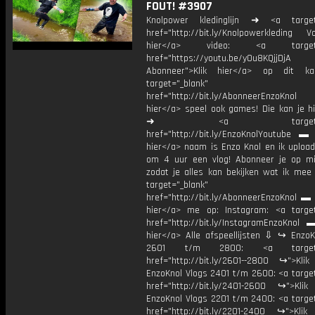
FOUT! #3907
Knolpower kledinglijn ➜ <a target=
href="http://bit.ly/Knolpowerkleding Vo
hier</a> video: <a target="
href="https://youtu.be/yOu8KQjjDjA
Abonneer">Klik hier</a> op dit ka
target="_blank"
href="http://bit.ly/AbonneerEnzoKnol
hier</a> speel ook games! Die kan je hi
➜ <a target="_bl
href="http://bit.ly/EnzoKnolYoutube ▬ M
hier</a> naam is Enzo Knol en ik upload
om 4 uur een vlog! Abonneer je op mi
zodat je alles kan bekijken wat ik mee
target="_blank"
href="http://bit.ly/AbonneerEnzoKnol ▬ 
hier</a> me op: Instagram: <a target
href="http://bit.ly/InstagramEnzoKnol 
hier</a> Alle afspeellijsten ⇩ ↪ EnzoK
2601 t/m 2800: <a target="
href="http://bit.ly/2601--2800 ↪">Klik
EnzoKnol Vlogs 2401 t/m 2600: <a target
href="http://bit.ly/2401-2600 ↪">Klik
EnzoKnol Vlogs 2201 t/m 2400: <a target
href="http://bit.ly/2201-2400 ↪">Klik