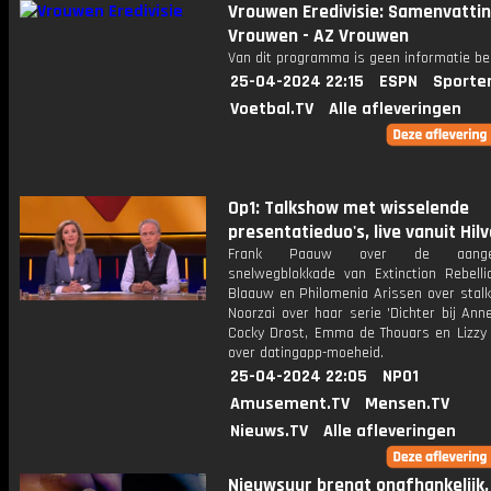
Vrouwen Eredivisie: Samenvattin
Vrouwen - AZ Vrouwen
Van dit programma is geen informatie be
25-04-2024 22:15
ESPN
Sporte
Voetbal.TV
Alle afleveringen
Op1: Talkshow met wisselende
presentatieduo's, live vanuit Hil
Frank Paauw over de aangek
snelwegblokkade van Extinction Rebellio
Blaauw en Philomenia Arissen over stalki
Noorzai over haar serie 'Dichter bij Anne
Cocky Drost, Emma de Thouars en Lizzy
over datingapp-moeheid.
25-04-2024 22:05
NPO1
Amusement.TV
Mensen.TV
Nieuws.TV
Alle afleveringen
Nieuwsuur brengt onafhankelijk,