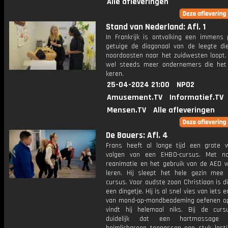
Alle afleveringen
Stand van Nederland: Afl. 1
In Frankrijk is ontvolking een immens 
getuige de diagonaal van de leegte di
noordoosten naar het zuidwesten loopt. 
wel steeds meer ondernemers die het t
keren.
25-04-2024 21:00
NPO2
Amusement.TV
Informatief.TV
Mensen.TV
Alle afleveringen
De Bauers: Afl. 4
Frans heeft al lange tijd een grote 
volgen van een EHBO-cursus. Met n
reanimatie en het gebruik van de AED wi
leren. Hij sleept het hele gezin mee
cursus. Voor oudste zoon Christiaan is d
een dingetje. Hij is al snel vies van iets 
van mond-op-mondbeademing oefenen o
vindt hij helemaal niks. Bij de cur
duidelijk dat een hartmassage