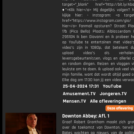
target="_blank" href="http://bit.ly/Ab
♦">Klik hier</a> Mij dagelijks volgen?
kijkje hier: - Instagram: <a target
href="https://www.instagram.com/gio
hier</a> Fanmail opsturen? Straat: Pl
17b (Pico Bello) Plaats: Alblasserdam 
2951GN Ik ben Giovanni en ik probeer he
op YouTube te entertainen met video's
video's zijn in 1080p, dat betekent d
upload video's als verhale
levensgebeurtenissen, vlogs en allerlei 
en random dingen. Reizen en vloggen vi
leukste om te doen. Ik upload ook veel v
mijn familie, want dat wordt altijd goed 
Elke dag om 17:30 kan jij een video verwa
25-04-2024 17:31
YouTube
Amusement.TV
Jongeren.TV
Mensen.TV
Alle afleveringen
Downton Abbey: Afl. 1
Graaf Robert Grantham maakt zich gro
over de toekomst van Downton, terwij
Bates wachten op nieuws van de politi