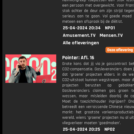
heimlichgreep toepassen een stuk lasti
een persoon met overgewicht. Voor Fran
stok achter de deur om zijn strijd tegen
serieus aan te gaan. Vol goede moed 
meteen een afspraak bij de diëtist.
25-04-2024 20:34
NPO1
Amusement.TV
Mensen.TV
Alle afleveringen
Pointer: Afl. 16
Grote kans dat jij via je gascontract be
CO2-compensatie. Gasleveranciers doen j
dat 'groene' projecten elders in de we
CO2-uitstoot kunnen wegstrepen, maar 
projecten berusten op gebakken
Gasleveranciers claimen gas groen 
wassen, maar misleiden daarbij de c
Moet de toezichthouder ingrijpen? On
betreedt een verrassende Chinese nieu
markt: het grootste varkensproductiebe
wereld, wiens 'groene' projecten nu al ui
vliegverkeer moeten 'goedmaken'.
25-04-2024 20:25
NPO2