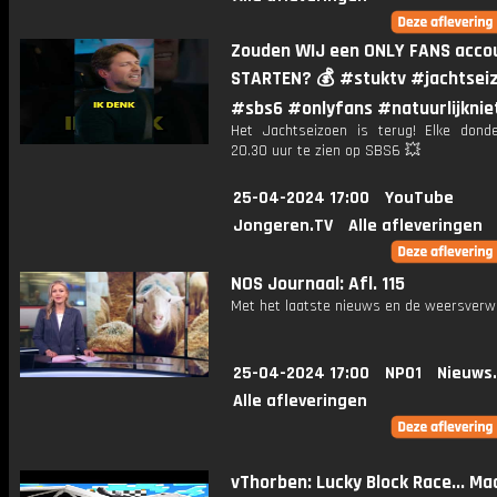
Zouden WIJ een ONLY FANS acco
STARTEN? 💰 #stuktv #jachtsei
#sbs6 #onlyfans #natuurlijknie
Het Jachtseizoen is terug! Elke don
20.30 uur te zien op SBS6 💥
25-04-2024 17:00
YouTube
Jongeren.TV
Alle afleveringen
NOS Journaal: Afl. 115
Met het laatste nieuws en de weersverw
25-04-2024 17:00
NPO1
Nieuws
Alle afleveringen
vThorben: Lucky Block Race... Ma