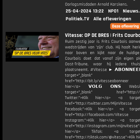
Oorlogsmisdaden Arnold Karskens.
25-04-2024 13:22
NPO1
Nieuws
Politiek.TV
Alle afleveringen
Vitesse: OP DE BRES | Frits Courb
Ruim zestig jaar is Frits Courbois aanwe
wedstrijden van 'zijn' club. Hij haalt her
naar boven en kijkt naar de huidige 
Courbois doet dat vanaf zijn eigen p
Oost-Tribune, waar hij iedere thuis
plaatsneemt. #Vitesse ► 𝗔𝗕𝗢𝗡𝗡𝗘𝗘
target="_blank"
href="http://bit.ly/vitesseabonnee
hier</a> 𝗩𝗢𝗟𝗚 𝗢𝗡𝗦 Webs
target="_blank" href="http://vi
Twitter:">Klik hier</a> <a target=
href="http://twitter.com/MijnVitesse
Facebook:">Klik hier</a> <a target
href="http://facebook.com/Vitesse
Instagram:">Klik hier</a> <a target
href="http://instagram.com/mijnvitesse">
hier</a> TikTok: <a target="
href="http://tiktok.com/@vitesse">Klik h