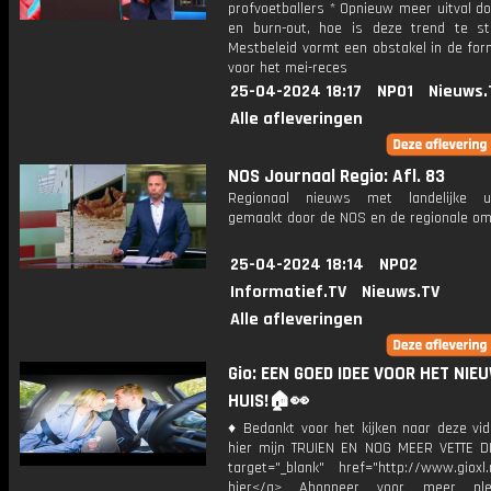
profvoetballers * Opnieuw meer uitval d
en burn-out, hoe is deze trend te s
Mestbeleid vormt een obstakel in de for
voor het mei-reces
25-04-2024 18:17
NPO1
Nieuws.
Alle afleveringen
NOS Journaal Regio: Afl. 83
Regionaal nieuws met landelijke uit
gemaakt door de NOS en de regionale om
25-04-2024 18:14
NPO2
Informatief.TV
Nieuws.TV
Alle afleveringen
Gio: EEN GOED IDEE VOOR HET NIE
HUIS!🏠👀
♦ Bedankt voor het kijken naar deze vid
hier mijn TRUIEN EN NOG MEER VETTE D
target="_blank" href="http://www.gioxl.
hier</a> Abonneer voor meer ple