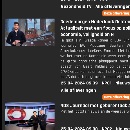
Gezondheid.TV
Alle afleveringe
Goedemorgen Nederland: Ochte
Actualiteit met een focus op poli
economie, veiligheid en N
Te gast zijn Tweede Kamerlid CDA Elin
journalist EW Magazine Geerten W
Amerikakenner Jan-Kees Emmer. Met h
we het over de Kamer die weer eens p
de grote agrarische plaaggeest mest
speech van Geert Wilders op de cons
CPAC-bijeenkomst en over het Hooggerec
de VS dat zich buigt over immuniteitscla
25-04-2024 09:39
NPO1
Nieuws
Alle afleveringen
NOS Journaal met gebarentaal: A
Met het laatste nieuws en de weersverw
25-04-2024 09:00
NPO2
Nieuws