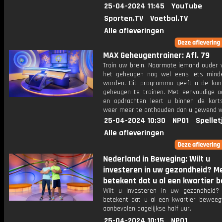
25-04-2024 11:45
YouTube
Sporten.TV
Voetbal.TV
Alle afleveringen
MAX Geheugentrainer: Afl. 79
Train uw brein. Naarmate iemand ouder w
het geheugen nog wel eens iets mind
worden. Dit programma geeft u de ka
geheugen te trainen. Met eenvoudige o
en opdrachten leert u binnen de kort
weer meer te onthouden dan u gewend 
25-04-2024 10:30
NPO1
Spellet
Alle afleveringen
Nederland in Beweging: Wilt u
investeren in uw gezondheid? 
betekent dat u al een kwartier b
Wilt u investeren in uw gezondheid
betekent dat u al een kwartier beweeg
aanbevolen dagelijkse half uur.
25-04-2024 10:15
NPO1