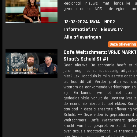
Regionaal nieuws met landelijke uit
gemaakt door de NOS en de regionale om
12-02-2024 18:14
NPO2
Informatief.TV
Nieuws.TV
Alle afleveringen
Cafe Weltschmerz: VRIJE MARKT
Staat's Schuld S1 #1
Goed nieuws! De economie heeft er d
jaren nog niet zo rooskleurig uitgezien
niet? Lex Hoogduin is mijn eerste gast en
uit hoe dit zit. Verder praten we ov
waarom de aankomende verkiezingen zo b
zijn. En kunnen we het niet laten
gedeelde visie vanuit de Oostenrijkse s
de economie hierop te betrekken. Komt
aan bod in deze allereerste aflevering v
Schuld. --- Deze video is geproduceerd 
Weltschmerz. Café Weltschmerz gelo
kracht van het gesprek en zendt inter
over actuele maatschappelijke thema's. 
een hoogwaardig alternatief voor de m