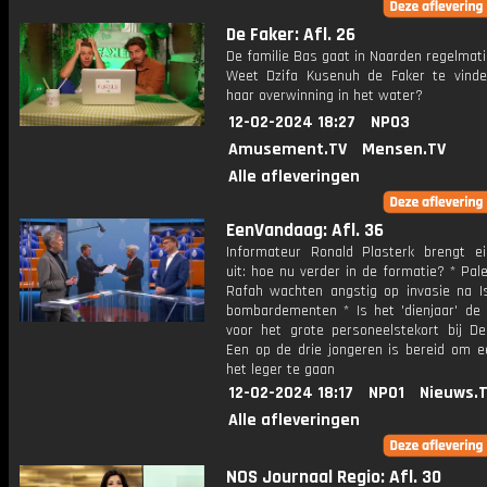
De Faker: Afl. 26
De familie Bas gaat in Naarden regelmat
Weet Dzifa Kusenuh de Faker te vinde
haar overwinning in het water?
12-02-2024 18:27
NPO3
Amusement.TV
Mensen.TV
Alle afleveringen
EenVandaag: Afl. 36
Informateur Ronald Plasterk brengt ei
uit: hoe nu verder in de formatie? * Pale
Rafah wachten angstig op invasie na Is
bombardementen * Is het 'dienjaar' de 
voor het grote personeelstekort bij De
Een op de drie jongeren is bereid om ee
het leger te gaan
12-02-2024 18:17
NPO1
Nieuws.
Alle afleveringen
NOS Journaal Regio: Afl. 30