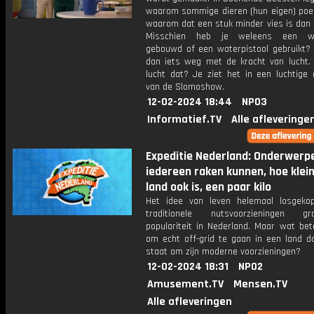
waarom sommige dieren (hun eigen) poe
waarom dat een stuk minder vies is dan h
Misschien heb je weleens een wa
gebouwd of een waterpistool gebruikt? 
dan iets weg met de kracht van lucht.
lucht dat? Je ziet het in een luchtige 
van de Slomoshow.
12-02-2024 18:44
NPO3
Informatief.TV
Alle afleveringe
Expeditie Nederland: Onderwerp
iedereen raken kunnen, hoe klei
land ook is, een paar kilo
Het idee van leven helemaal losgeko
traditionele nutsvoorzieningen g
populariteit in Nederland. Maar wat bet
om echt off-grid te gaan in een land d
staat om zijn moderne voorzieningen?
12-02-2024 18:31
NPO2
Amusement.TV
Mensen.TV
Alle afleveringen