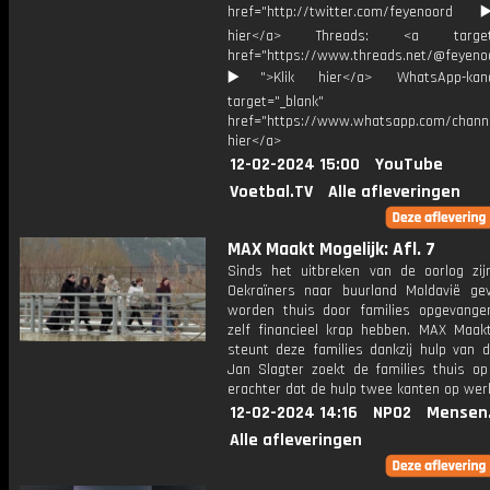
href="http://twitter.com/feyenoord
hier</a> Threads: <a target="
href="https://www.threads.net/@feyeno
▶️">Klik hier</a> WhatsApp-kan
target="_blank"
href="https://www.whatsapp.com/chann
hier</a>
12-02-2024 15:00
YouTube
Voetbal.TV
Alle afleveringen
MAX Maakt Mogelijk: Afl. 7
Sinds het uitbreken van de oorlog zij
Oekraïners naar buurland Moldavië gev
worden thuis door families opgevange
zelf financieel krap hebben. MAX Maakt
steunt deze families dankzij hulp van d
Jan Slagter zoekt de families thuis o
erachter dat de hulp twee kanten op werk
12-02-2024 14:16
NPO2
Mensen
Alle afleveringen