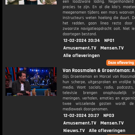
een loodzware lading. Negenhonderd
precies te zijn. En al die kilo's moet
meegenomen tijdens een mars waarvan 
instructeurs weten hoelang die duurt. D
het redden, gaan linea recta door
zwaarste navigatieopdracht ooit. Niet i
daartegen bestand.
12-02-2024 20:34
NPO1
Amusement.TV
Mensen.TV
Alle afleveringen
Van Roosmalen & Groenteman: Af
Gijs Groenteman en Marcel van Roosma
hun scherpe, uitgesproken en vrolijke b
media. Want socials, radio, podcasts,
televisie brengen onophoudelijk in
meningen, verhalen, emoties en ergerni
twee wisselende gasten wordt de 
mediaweek doorgenomen.
12-02-2024 20:27
NPO3
Amusement.TV
Mensen.TV
Nieuws.TV
Alle afleveringen