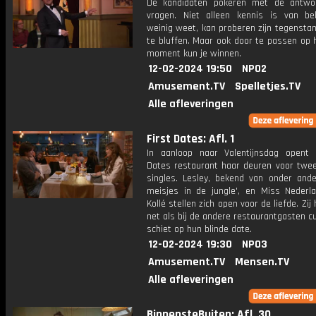
De kandidaten pokeren met de antwo
vragen. Niet alleen kennis is van be
weinig weet, kan proberen zijn tegensta
te bluffen. Maar ook door te passen op 
moment kun je winnen.
12-02-2024 19:50
NPO2
Amusement.TV
Spelletjes.TV
Alle afleveringen
First Dates: Afl. 1
In aanloop naar Valentijnsdag opent 
Dates restaurant haar deuren voor twe
singles. Lesley, bekend van onder ande
meisjes in de jungle', en Miss Nederla
Kollé stellen zich open voor de liefde. Zij
net als bij de andere restaurantgasten c
schiet op hun blinde date.
12-02-2024 19:30
NPO3
Amusement.TV
Mensen.TV
Alle afleveringen
BinnensteBuiten: Afl. 30