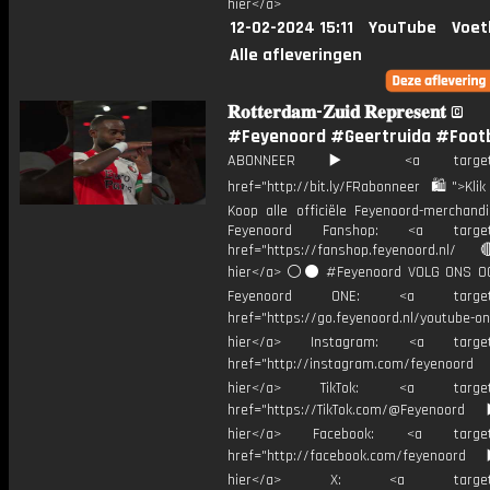
hier</a>
12-02-2024 15:11
YouTube
Voet
Alle afleveringen
𝐑𝐨𝐭𝐭𝐞𝐫𝐝𝐚𝐦-𝐙𝐮𝐢𝐝 𝐑𝐞𝐩𝐫𝐞𝐬𝐞𝐧𝐭 ©️
#Feyenoord #Geertruida #Footb
ABONNEER ▶️ <a target="_
href="http://bit.ly/FRabonneer 🛍">Klik
Koop alle officiële Feyenoord-merchandi
Feyenoord Fanshop: <a target="
href="https://fanshop.feyenoord.nl/
hier</a> ⚪️⚫ #Feyenoord VOLG ONS OO
Feyenoord ONE: <a target="
href="https://go.feyenoord.nl/youtube-on
hier</a> Instagram: <a target=
href="http://instagram.com/feyenoord
hier</a> TikTok: <a target="
href="https://TikTok.com/@Feyenoord
hier</a> Facebook: <a target="
href="http://facebook.com/feyenoord
hier</a> X: <a target="_