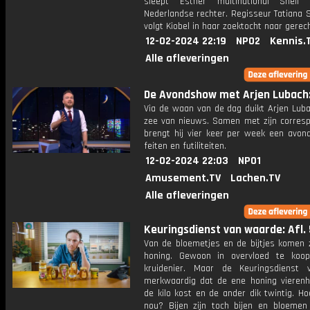
sleept Esther multinational Shell
Nederlandse rechter. Regisseur Tatiana 
volgt Kiobel in haar zoektocht naar gerech
12-02-2024 22:19
NPO2
Kennis.
Alle afleveringen
De Avondshow met Arjen Lubach: 
Via de waan van de dag duikt Arjen Luba
zee van nieuws. Samen met zijn corres
brengt hij vier keer per week een avon
feiten en futiliteiten.
12-02-2024 22:03
NPO1
Amusement.TV
Lachen.TV
Alle afleveringen
Keuringsdienst van waarde: Afl. 
Van de bloemetjes en de bijtjes komen z
honing. Gewoon in overvloed te koop
kruidenier. Maar de Keuringsdienst 
merkwaardig dat de ene honing vierenh
de kilo kost en de ander dik twintig. H
nou? Bijen zijn toch bijen en bloemen 