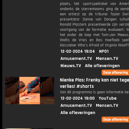
plaats, hét sportspektakel van Amer
ondanks de sterrenteams ging de aand
een artiest op de tribune: Taylor Swi
presentator Sanne van Dongen schui
Ronald Plasterk presenteerde zijn versl
voortgang van de formatie evalueert.
het onder de loep met Tom-Jan Meeus
Wallis de Vries en Bas Hoeflaak spe
klassieker Who's Afraid of Virginia Woolf
12-02-2024 19:04
NPO1
Amusement.TV
Mensen.TV
Nieuws.TV
Alle afleveringen
Nienke Plas: Frenky kan niet tege
verlies! #shorts
Van dit programma is geen informatie be
12-02-2024 19:00
YouTube
Amusement.TV
Mensen.TV
Alle afleveringen