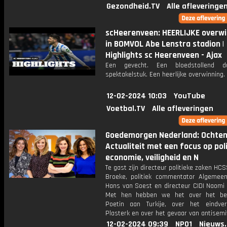
Gezondheid.TV
Alle afleveringe
scHeerenveen: HEERLIJKE overwi
in BOMVOL Abe Lenstra stadion |
Highlights sc Heerenveen - Ajax
Een gevecht. Een bloedstollend d
spektakelstuk. Een heerlijke overwinning.
12-02-2024 10:03
YouTube
Voetbal.TV
Alle afleveringen
Goedemorgen Nederland: Ochte
Actualiteit met een focus op poli
economie, veiligheid en N
Te gast zijn directeur politieke zaken HC
Broeke, politiek commentator Algemee
Hans van Soest en directeur CIDI Naomi
Met hen hebben we het over het be
Poetin aan Turkije, over het eindve
Plasterk en over het gevaar van antisemi
12-02-2024 09:39
NPO1
Nieuws