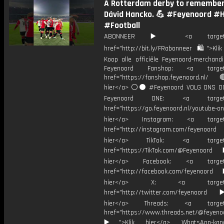
A Rotterdam derby to remember
Dávid Hancko. 💪 #Feyenoord #
#Football
ABONNEER ▶️ <a target="_
href="http://bit.ly/FRabonneer 🛍">Klik
Koop alle officiële Feyenoord-merchandi
Feyenoord Fanshop: <a target="
href="https://fanshop.feyenoord.nl/
hier</a> ⚪️⚫ #Feyenoord VOLG ONS OO
Feyenoord ONE: <a target="
href="https://go.feyenoord.nl/youtube-on
hier</a> Instagram: <a target=
href="http://instagram.com/feyenoord
hier</a> TikTok: <a target="
href="https://TikTok.com/@Feyenoord
hier</a> Facebook: <a target="
href="http://facebook.com/feyenoord
hier</a> X: <a target="_
href="http://twitter.com/feyenoord
hier</a> Threads: <a target="
href="https://www.threads.net/@feyeno
▶️">Klik hier</a> WhatsApp-kan