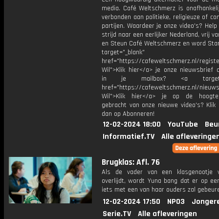
media. Café Weltschmerz is onafhankelij
verbonden aan politieke, religieuze of c
partijen. Waardeer je onze video's? Help
strijd naar een eerlijker Nederland, vrij v
en Steun Café Weltschmerz en word Sta
target="_blank"
href="https://cafeweltschmerz.nl/registe
Wil">Klik hier</a> je onze nieuwsbrief 
in je mailbox? <a target="
href="https://cafeweltschmerz.nl/nieuws
Wil">Klik hier</a> je op de hoogt
gebracht van onze nieuwe video's? Klik 
dan op Abonneren!
12-02-2024 18:00
YouTube
Beu
Informatief.TV
Alle afleveringe
Brugklas: Afl. 76
Als de vader van een klasgenootje 
overlijdt, wordt Yuna bang dat er op ee
iets met een van haar ouders zal gebeur
12-02-2024 17:50
NPO3
Jonger
Serie.TV
Alle afleveringen