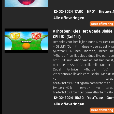
12-02-2024 17:00
NPO1
Nieuws.
Alle afleveringen
vThorben: Kies Het Goede Blokje 
GELUK! (Golf it)
Bedankt voor het kijken naar Kies Het Go
= GELUK! (Golf it) In deze video speel ik
@PattoYT Ik ben Thorben, beter be
"vThorben" en ik upload dagelijks een ga
om 16:30 uur. Abonneer en zet het belle
niets te missen! Gebruik mijn Support 
Code! Fortnite: vThorben (ad) B
vthorben@4alllevels.com Social Media: I
<a target="_bl
href="https://instagram.com/vthorben
Twitter:">Klik hier</a> <a target=
href="https://twitter.com/vThorben">Klik
12-02-2024 16:30
YouTube
Gam
Alle afleveringen