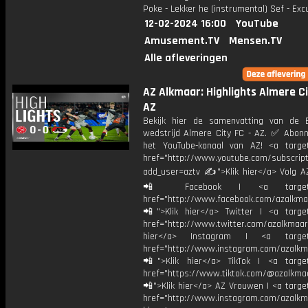
Poke - Lekker he (instrumental) Sef - Ex
12-02-2024 16:00
YouTube
Amusement.TV
Mensen.TV
Alle afleveringen
AZ Alkmaar: Highlights Almere Ci
AZ
Bekijk hier de samenvatting van de Er
wedstrijd Almere City FC - AZ. ✅ Abonn
het YouTube-kanaal van AZ! <a target
href="http://www.youtube.com/subscript
add_user=aztv ✍">Klik hier</a> Volg AZ
📲 Facebook | <a target="_
href="http://www.facebook.com/azalkma
📲">Klik hier</a> Twitter | <a target
href="http://www.twitter.com/azalkmaar
hier</a> Instagram | <a target=
href="http://www.instagram.com/azalkm
📲">Klik hier</a> TikTok | <a target
href="https://www.tiktok.com/@azalkma
📲">Klik hier</a> AZ Vrouwen | <a targe
href="http://www.instagram.com/azalkma