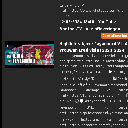
target="_blank"
href="https://www.whatsapp.com/chann
hier</a>
12-02-2024 13:40
YouTube
Voetbal.TV
Alle afleveringen
Highlights Ajax - Feyenoord V1 | 
Vrouwen Eredivisie | 2023-2024
Voor Feyenoord V1 is de Klassieker uitg
een grote teleurstelling. In Amsterdam 
ploeg van Jessica Torny zaterdagmi
ruime cijfers: 4-0. ABONNEER ▶️ <a targe
href="http://bit.ly/FRabonneer 🛍">Klik
Koop alle officiële Feyenoord-merchandi
Feyenoord Fanshop: <a target="
href="https://fanshop.feyenoord.nl/
hier</a> ⚪️⚫ #Feyenoord VOLG ONS OO
Feyenoord ONE: <a target="
href="https://go.feyenoord.nl/youtube-on
hier</a> Instagram: <a target=
href="http://instagram.com/feyenoordv1