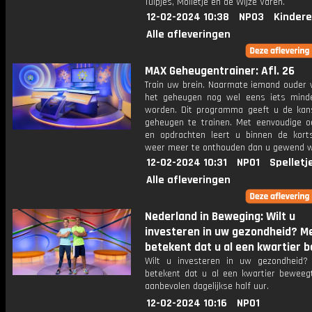
Tulpjes, Molletje en de Wijze Varen.
12-02-2024 10:38
NPO3
Kindere
Alle afleveringen
MAX Geheugentrainer: Afl. 26
Train uw brein. Naarmate iemand ouder w
het geheugen nog wel eens iets mind
worden. Dit programma geeft u de ka
geheugen te trainen. Met eenvoudige o
en opdrachten leert u binnen de kort
weer meer te onthouden dan u gewend 
12-02-2024 10:31
NPO1
Spelletj
Alle afleveringen
Nederland in Beweging: Wilt u
investeren in uw gezondheid? 
betekent dat u al een kwartier b
Wilt u investeren in uw gezondheid
betekent dat u al een kwartier beweeg
aanbevolen dagelijkse half uur.
12-02-2024 10:16
NPO1