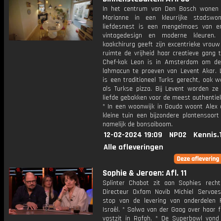
In het centrum van Den Bosch wonen
Marianne in een kleurrijke stadswo
liefdesnest is een mengelmoes van er
vintagedesign en moderne kleuren.
kaakchirurg geeft zijn excentrieke vrouw
ruimte de vrijheid haar creatieve gang 
Chef-kok Leon is in Amsterdam om de 
lahmacun te proeven van Levent Akar.
is een traditioneel Turks gerecht, ook 
als Turkse pizza. Bij Levent worden ze
liefde gebakken voor de meest authentie
* In een woonwijk in Gouda woont Alex d
kleine tuin een bijzondere plantensoort
namelijk de bonsaiboom.
12-02-2024 19:09
NPO2
Kennis.
Alle afleveringen
Sophie & Jeroen: Afl. 11
Splinter Chabot zit aan Sophies recht
Directeur Oxfam Novib Michiel Servae
stop van de levering van onderdelen 
Israël. * Salwa van der Gaag over haar f
vastzit in Rafah. * De Superbowl vond