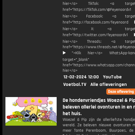
hier</a> TikTok: <a target="
href="https://TikTok.com/@Feyenoordv1
hier</a> Facebook: <a target="
href="http://facebook.com/feyenoord
hier</a> X: <a target="_
href="http://twitter.com/feyenoordv1
hier</a> Threads: <a target="
href="https://www.threads.net/@feyeno
▶️">Klik hier</a> WhatsApp-kan
target="_blank"
href="https://www.whatsapp.com/chann
hier</a>
12-02-2024 12:00
YouTube
Voetbal.TV
Alle afleveringen
De hondenvriendjes Woezel & Pi
beleven allerlei avonturen in en 
het huis.
Woezel & Pip zijn de allerliefste hondj
wereld. Ze beleven nieuwe avonturen 
meer Tante Perenboom, Buurpoes, de