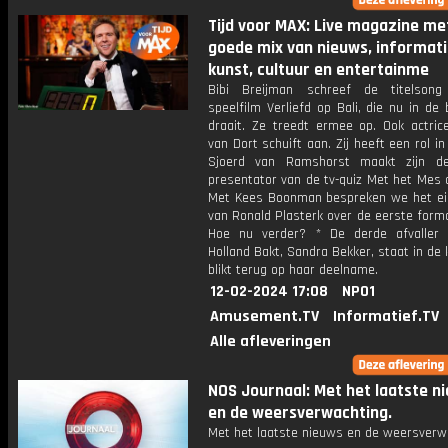
Tijd voor MAX: Live magazine me
goede mix van nieuws, informati
kunst, cultuur en entertainme
Bibi Breijman schreef de titelson
speelfilm Verliefd op Bali, die nu in de
draait. Ze treedt ermee op. Ook actric
van Dort schuift aan. Zij heeft een rol in 
Sjoerd van Ramshorst maakt zijn de
presentator van de tv-quiz Met het Mes o
Met Kees Boonman bespreken we het ei
van Ronald Plasterk over de eerste form
Hoe nu verder? * De derde afvaller
Holland Bakt, Sandra Bekker, staat in de
blikt terug op haar deelname.
12-02-2024 17:08
NPO1
Amusement.TV
Informatief.TV
Alle afleveringen
NOS Journaal: Met het laatste n
en de weersverwachting.
Met het laatste nieuws en de weersverw