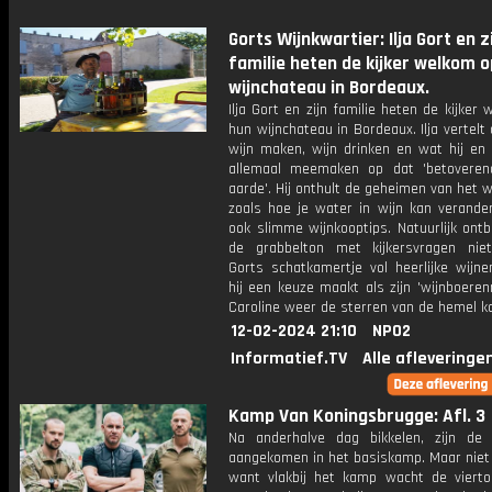
Gorts Wijnkwartier: Ilja Gort en z
familie heten de kijker welkom 
wijnchateau in Bordeaux.
Ilja Gort en zijn familie heten de kijker
hun wijnchateau in Bordeaux. Ilja vertelt 
wijn maken, wijn drinken en wat hij en 
allemaal meemaken op dat 'betoveren
aarde'. Hij onthult de geheimen van het 
zoals hoe je water in wijn kan verande
ook slimme wijnkooptips. Natuurlijk ont
de grabbelton met kijkersvragen nie
Gorts schatkamertje vol heerlijke wijne
hij een keuze maakt als zijn 'wijnboere
Caroline weer de sterren van de hemel ko
12-02-2024 21:10
NPO2
Informatief.TV
Alle afleveringe
Kamp Van Koningsbrugge: Afl. 3
Na anderhalve dag bikkelen, zijn de 
aangekomen in het basiskamp. Maar niet 
want vlakbij het kamp wacht de viert