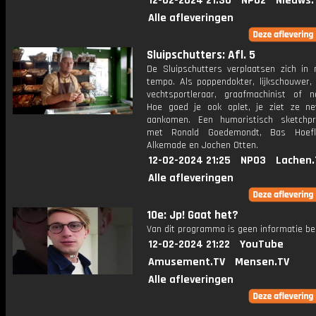
12-02-2024 21:30
NPO2
Nieuws.
Alle afleveringen
Sluipschutters: Afl. 5
De Sluipschutters verplaatsen zich in
tempo. Als poppendokter, lijkschouwer, 
vechtsportleraar, graafmachinist of na
Hoe goed je ook oplet, je ziet ze ne
aankomen. Een humoristisch sketchp
met Ronald Goedemondt, Bas Hoefl
Alkemade en Jochen Otten.
12-02-2024 21:25
NPO3
Lachen.
Alle afleveringen
10e: Jp! Gaat het?
Van dit programma is geen informatie be
12-02-2024 21:22
YouTube
Amusement.TV
Mensen.TV
Alle afleveringen