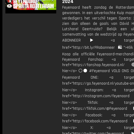
2024
Feyenoord heeft zondag de Rotterda
gewonnen. In een uitverkochte Kuip maa
verdedigers het verschil tegen Sparta: 
zien dan alleen de goals van Dávid 
Lutsharel Geertruida? Bekijk een ui
samenvatting van de wedstrijd op Feyen
ABONNEER ▶️ <a target="_
href="http://bit.ly/FRabonneer 🛍">Klik
Koop alle officiële Feyenoord-merchandi
Feyenoord Fanshop: <a target="
href="https://fanshop.feyenoord.nl/
hier</a> ⚪️⚫ #Feyenoord VOLG ONS OO
Feyenoord ONE: <a target="
href="https://go.feyenoord.nl/youtube-on
hier</a> Instagram: <a target=
href="http://instagram.com/feyenoord
hier</a> TikTok: <a target="
href="https://TikTok.com/@Feyenoord
hier</a> Facebook: <a target="
href="http://facebook.com/feyenoord
hier</a> X: <a target="_
href="http://twitter.com/feyenoord