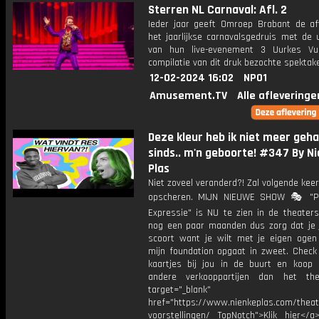
Sterren NL Carnaval: Afl. 2
Ieder jaar geeft Omroep Brabant de af
het jaarlijkse carnavalsgedruis met de 
van hun live-evenement 3 Uurkes Vu
compilatie van dit druk bezochte spektake
12-02-2024 16:02
NPO1
Amusement.TV
Alle afleveringe
Deze kleur heb ik niet meer geh
sinds.. m'n geboorte! #347 By N
Plas
Niet zoveel veranderd?! Zal volgende keer
opscheren. MIJN NIEUWE SHOW 🎭 "Po
Expressie" is NU te zien in de theaters
nog een paar maanden dus zorg dat je j
scoort want je wilt met je eigen ogen
mijn foundation opgaat in zweet. Check 
kaartjes bij jou in de buurt en koop 
andere verkooppartijen dan het the
target="_blank"
href="https://www.nienkeplas.com/theat
voorstellingen/ TopNotch">Klik hier</a