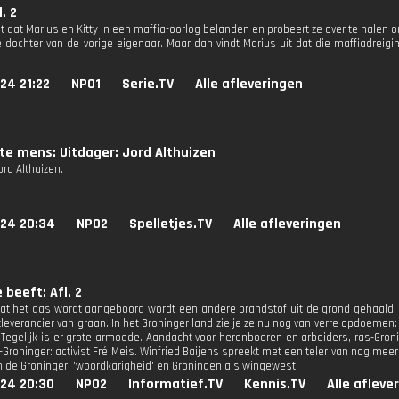
. 2
t dat Marius en Kitty in een maffia-oorlog belanden en probeert ze over te halen 
e dochter van de vorige eigenaar. Maar dan vindt Marius uit dat die maffiadreigin
24 21:22
NPO1
Serie.TV
Alle afleveringen
te mens: Uitdager: Jord Althuizen
ord Althuizen.
024 20:34
NPO2
Spelletjes.TV
Alle afleveringen
 beeft: Afl. 2
at het gas wordt aangeboord wordt een andere brandstof uit de grond gehaald: tu
leverancier van graan. In het Groninger land zie je ze nu nog van verre opdoemen
jd. Tegelijk is er grote armoede. Aandacht voor herenboeren en arbeiders, ras-G
Groninger: activist Fré Meis. Winfried Baijens spreekt met een teler van nog meer
n de Groninger, 'woordkarigheid' en Groningen als wingewest.
024 20:30
NPO2
Informatief.TV
Kennis.TV
Alle afleve