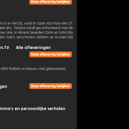
is er niet bij, want er staat voor haar een 21-
geet iets. Tatiana wordt geconfronteerd met de
 care. In Almere bereiden Carlo en Fahishta
den luiers verschonen, hebben ze nu even tijd
n.TV
Alle afleveringen
op NPO Politiek en Nieuws met gebarentaal.
ngen
mma's en persoonlijke verhalen