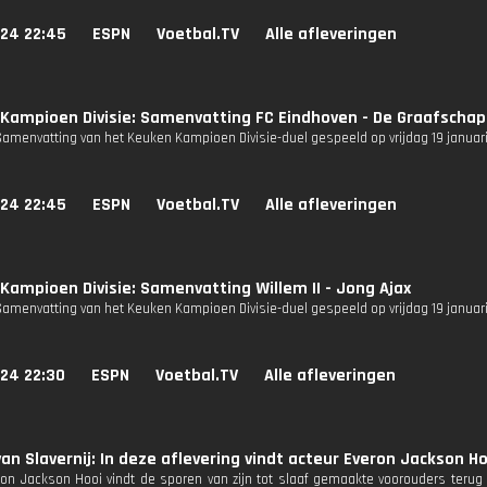
024 22:45
ESPN
Voetbal.TV
Alle afleveringen
Kampioen Divisie: Samenvatting FC Eindhoven - De Graafschap
Samenvatting van het Keuken Kampioen Divisie-duel gespeeld op vrijdag 19 januari
024 22:45
ESPN
Voetbal.TV
Alle afleveringen
Kampioen Divisie: Samenvatting Willem II - Jong Ajax
Samenvatting van het Keuken Kampioen Divisie-duel gespeeld op vrijdag 19 januari
024 22:30
ESPN
Voetbal.TV
Alle afleveringen
an Slavernij: In deze aflevering vindt acteur Everon Jackson Ho
ron Jackson Hooi vindt de sporen van zijn tot slaaf gemaakte voorouders terug