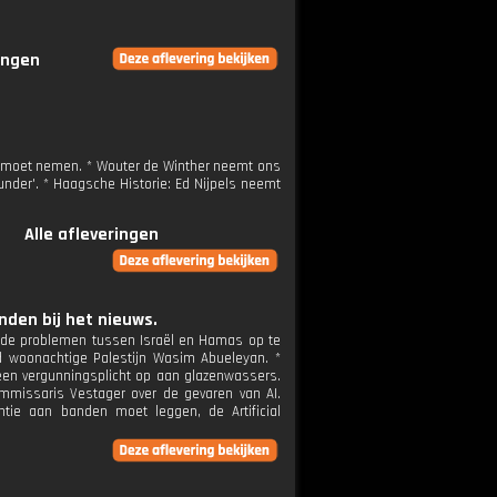
ringen
us moet nemen. * Wouter de Winther neemt ons
nder'. * Haagsche Historie: Ed Nijpels neemt
Alle afleveringen
den bij het nieuws.
m de problemen tussen Israël en Hamas op te
d woonachtige Palestijn Wasim Abueleyan. *
een vergunningsplicht op aan glazenwassers.
missaris Vestager over de gevaren van AI.
tie aan banden moet leggen, de Artificial