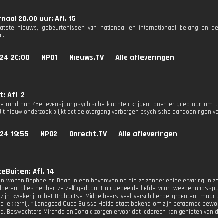
naal 20.00 uur: Afl. 15
aatste nieuws, gebeurtenissen van nationaal en internationaal belang en d
l.
024 20:00
NPO1
Nieuws.TV
Alle afleveringen
: Afl. 2
e rond hun 45e levensjaar psychische klachten krijgen, doen er goed aan om te 
Uit nieuw onderzoek blijkt dat de overgang verborgen psychische aandoeningen vers
24 19:55
NPO2
Onrecht.TV
Alle afleveringen
eBuiten: Afl. 14
en wonen Daphne en Daan in een bovenwoning die ze zonder enige ervaring in z
hilderen; alles hebben ze zelf gedaan. Hun gedeelde liefde voor tweedehandsspul
zijn kwekerij in het Brabantse Middelbeers veel verschillende groenten, maar zij
itte lekkernij. * Landgoed Oude Buisse Heide staat bekend om zijn befaamde bewon
d. Boswachters Miranda en Donald zorgen ervoor dat iedereen kan genieten van di