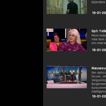
bijzondere 
19-01-20
Op1: Tal
Mona Keijz
mee door d
ons mee te
19-01-2
Nieuwsuu
Een oploss
lossen, vi
Vergunning
Burgemees
Eurocommi
Intelligenc
19-01-20