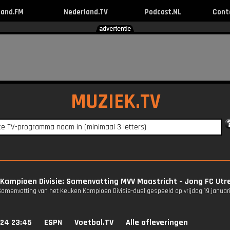
land.FM
Nederland.TV
Podcast.NL
Cont
MUZIEK.TV
Kampioen Divisie: Samenvatting MVV Maastricht - Jong FC Utr
Samenvatting van het Keuken Kampioen Divisie-duel gespeeld op vrijdag 19 januari
024 23:45
ESPN
Voetbal.TV
Alle afleveringen