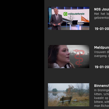
NOS Jour
Met het l
gebarentaa
19-01-2
Meldpunt
Vrouwen di
overgang. 
19-01-20
Binnenst
In Groning
kitten, sc
kweekt op 
bittere, w
man Richar