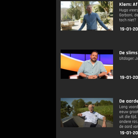
Klem: Afl
Hugo vrees
Garboni, d
toch niet?
19-01-20
De slims
Uitdager: J
19-01-2
De aarde
Lang voord
eeuw groot
uit die ti
andere ras-
de aard va
19-01-2