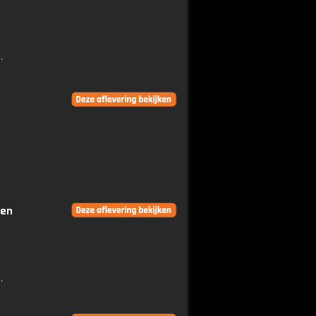
.
gen
.