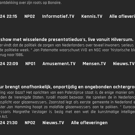
ontdekking over zijn roots op Bonaire.
24 22:15
NPO2
Informatief.TV
Kennis.TV
Alle afleve
kshow met wisselende presentatieduo's, live vanuit Hilversum.
er vindt dat de politiek de zorgen van Nederlanders over teveel inwoners serie
e politieke week. * Jan Paternotte waarschuwt VVD en NSC voor 'historische blu
rug naar 1986.
024 22:09
NPO1
Amusement.TV
Mensen.TV
Nieuws.TV
r brengt onafhankelijk, onpartijdig en ongebonden achtergron
ing voor Gaza? Het oprichten van een Palestijnse staat is de enige manier o
nden de Verenigde Staten. Israël maakt bezwaar. We spreken de in Nederlan
splicht voor glazenwassers. Zaanstad legt als eerste gemeente in Nederland 
ter Jan Hamming hoopt zo malafide glazenwassers aan te pakken. * Eurocom
ssaris Margrethe Vestager is bezig met een wet die kunstmatige intelligen
e Act.
24 21:30
NPO2
Nieuws.TV
Alle afleveringen