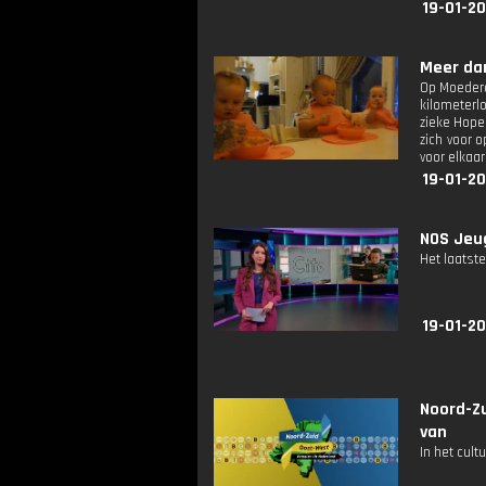
19-01-20
Meer dan
Op Moederda
kilometerl
zieke Hope
zich voor 
voor elkaar
19-01-20
NOS Jeug
Het laatste
19-01-20
Noord-Z
van
In het cul