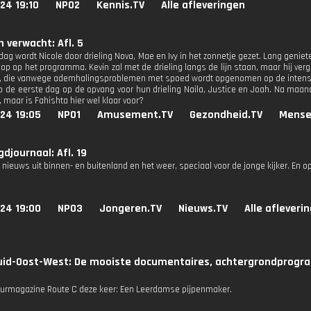
24 19:10
NPO2
Kennis.TV
Alle afleveringen
 verwacht: Afl. 5
g wordt Nicole door drieling Nova, Mae en Ivy in het zonnetje gezet. Lang genieten 
oop op het programma. Kevin zal met de drieling langs de lijn staan, maar hij ver
, die vanwege ademhalingsproblemen met spoed wordt opgenomen op de intensive
op de eerste dag op de opvang voor hun drieling Naila, Justice en Joah. Na maan
, maar is Fahishta hier wel klaar voor?
24 19:05
NPO1
Amusement.TV
Gezondheid.TV
Mense
djournaal: Afl. 19
 nieuws uit binnen- en buitenland en het weer, speciaal voor de jonge kijker. En 
24 19:00
NPO3
Jongeren.TV
Nieuws.TV
Alle afleveri
uid-Oost-West: De mooiste documentaires, achtergrondprogra
tuurmagazine Route C deze keer: Een Leerdamse pijpenmaker.