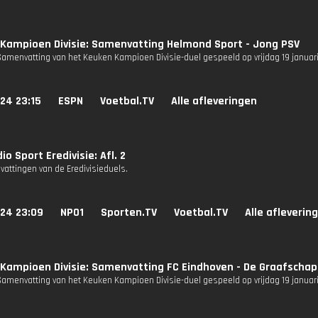
Kampioen Divisie: Samenvatting Helmond Sport - Jong PSV
Samenvatting van het Keuken Kampioen Divisie-duel gespeeld op vrijdag 19 januari
24 23:15
ESPN
Voetbal.TV
Alle afleveringen
io Sport Eredivisie: Afl. 2
attingen van de Eredivisieduels.
024 23:09
NPO1
Sporten.TV
Voetbal.TV
Alle afleverin
Kampioen Divisie: Samenvatting FC Eindhoven - De Graafschap
Samenvatting van het Keuken Kampioen Divisie-duel gespeeld op vrijdag 19 januari