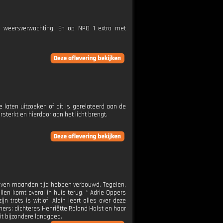
e weersverwachting. En op NPO 1 extra met
laten uitzoeken of dit is gerelateerd aan de
terkt en hierdoor aan het licht brengt.
even maanden tijd hebben verbouwd. Tegelen,
len komt overal in huis terug. * Adrie Oppers
n trots is witlof. Alain leert alles over deze
ers: dichteres Henriëtte Roland Holst en haar
t bijzondere landgoed.