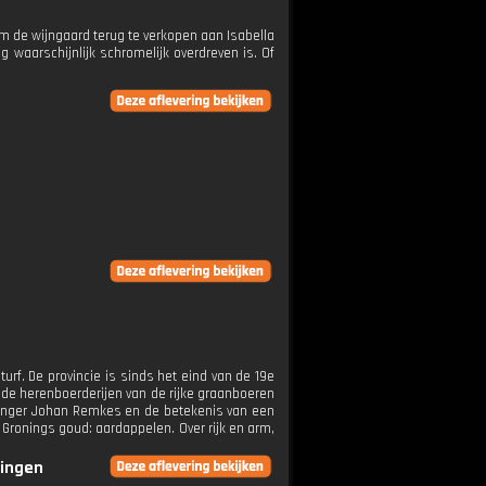
om de wijngaard terug te verkopen aan Isabella
g waarschijnlijk schromelijk overdreven is. Of
rf. De provincie is sinds het eind van de 19e
: de herenboerderijen van de rijke graanboeren
roninger Johan Remkes en de betekenis van een
 Gronings goud: aardappelen. Over rijk en arm,
ringen