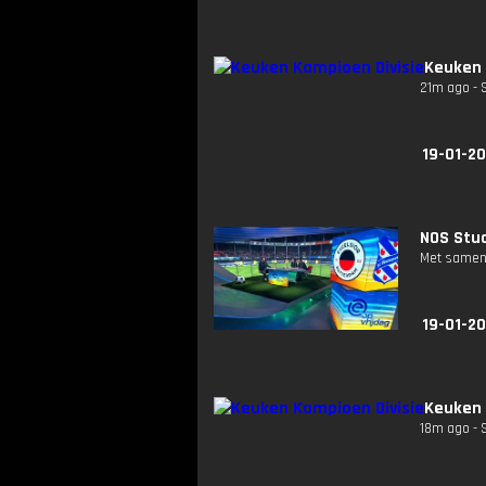
Keuken 
21m ago - 
19-01-20
NOS Stud
Met samenv
19-01-2
Keuken 
18m ago - 