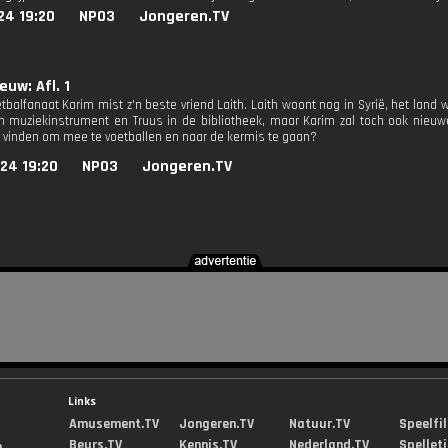
24 19:20
NPO3
Jongeren.TV
euw: Afl. 1
etbalfanaat Karim mist z'n beste vriend Laith. Laith woont nog in Syrië, het land w
n muziekinstrument en Truus in de bibliotheek, maar Karim zal toch ook nie
e vinden om mee te voetballen en naar de kermis te gaan?
24 19:20
NPO3
Jongeren.TV
Links
Amusement.TV
Jongeren.TV
Natuur.TV
Speelfi
Beurs.TV
Kennis.TV
Nederland.TV
Spellet
...