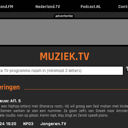
land.FM
Nederland.TV
Podcast.NL
Cont
MUZIEK.TV
eringen
euw: Afl. 5
 een hiphop-artiest met Ghanese roots. Hij wil graag een lied maken met kinde
t. Samen werken ze aan een nummer. Ze gaan zelfs van Sneek naar Ams
le studio. Ivan op gitaar, Karim rapt, Nay zingt en Zenat speelt piano.
24 19:20
NPO3
Jongeren.TV