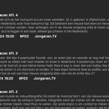
euw: Afl. 4
ndt zich op het kruispunt tussen twee werelden. Ze is geboren in Afghanistan, wa
n Nederland, waar haar toekomst ligt. Dat betekent een nieuwe taal leren en nieu
wil schrijver worden. Haar verlangen om in de nieuwe omgeving erbij te horen zon
e vast te leggen in een boek. Geheel geschreven in het Nederlands.
24 19:20
NPO3
Jongeren.TV
euw: Afl. 3
keer dat Nay K-popmuziek hoorde, was ze zeven jaar en woonde ze nog met haar f
woont ze alleen met haar moeder en broer in Nederland. K-popdansjes doen en T
an de kant als je een kleine kamer hebt. Maar K-pop is meer dan een hobby: Nay ha
te droom is om danseres te worden. In haar eigen fantasie doet ze auditie voor ee
r kan ze ook aan haar nieuwe omgeving laten zien wie de echte Nay is?
24 19:20
NPO3
Jongeren.TV
euw: Afl. 2
 van muziek en natuurfotografie: hij maakt de mooiste foto's van zijn nieuwe wo
s gevlucht voor de oorlog in Oekraïne. Fotografie werd zijn manier om de nieuwe 
ze manier steeds meer thuis te voelen. Zijn grote angst is om contact te maken 
egrijpen. Durft Ivan ook om foto's van zijn klasgenoten te maken, ondanks dat hij