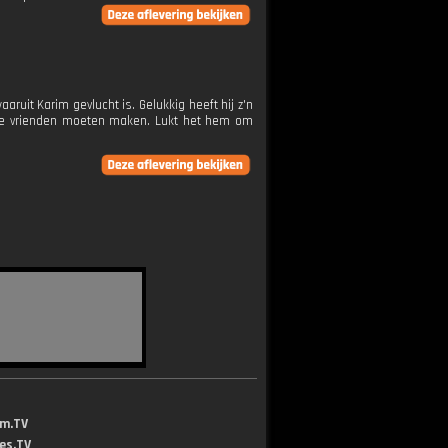
aaruit Karim gevlucht is. Gelukkig heeft hij z'n
uwe vrienden moeten maken. Lukt het hem om
lm.TV
jes.TV