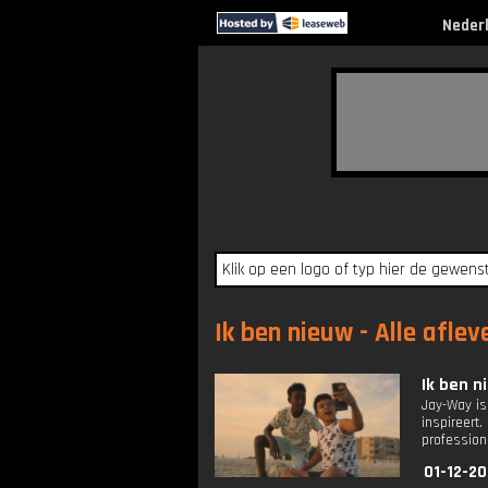
Neder
Ik ben nieuw - Alle aflev
Ik ben ni
Jay-Way is
inspireer
professione
01-12-20