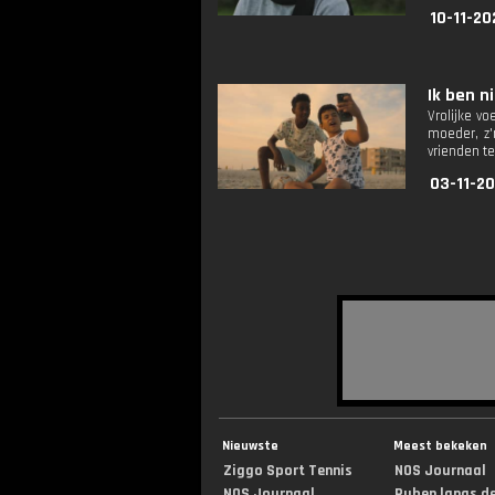
10-11-20
Ik ben ni
Vrolijke vo
moeder, z'
vrienden t
03-11-20
Nieuwste
Meest bekeken
Ziggo Sport Tennis
NOS Journaal
NOS Journaal
Ruben langs de 