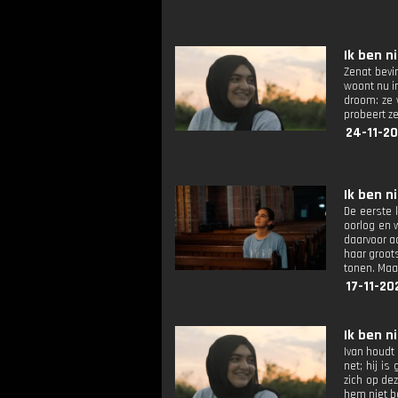
Ik ben ni
Zenat bevi
woont nu i
droom: ze 
probeert z
24-11-20
Ik ben ni
De eerste 
oorlog en 
daarvoor a
haar groots
tonen. Maa
17-11-20
Ik ben ni
Ivan houdt
net; hij i
zich op de
hem niet b