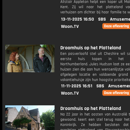
Alistair Appleton helpt een koper uit Ma
Kent. Zij wil naar het platteland v
verhuizen om dichter bij haar familie te 
13-11-2025 16:50
SBS
Amuseme
Woon.TV
Droomhuis op het Platteland
Een pasverloofd stel uit Cheshire wil 
eerste huis kopen in het lan
Northumberland. Jules Hudson laat ze ee
huizen zien die aan hun wensenlijstje vo
afgelegen locatie en voldoende grond
vakantiehuisje zijn hun hoogste prioriteit
11-11-2025 16:51
SBS
Amusemen
Woon.TV
Droomhuis op het Platteland
Na 22 jaar in het oosten van Australië 
gewoond, keert een stel terug naar het
Koninkrijk. Ze hebben besloten da