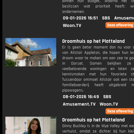
binnen hun budget, waarna het s
beslissen wat prioriteit heeft: 
ondernemen.
09-01-2026 16:51
SBS
Amuseme
Woon.TV
Droomhuis op het Platteland
Er is geen beter moment dan nu voor 
van Alistair Appleton, die hopen hun le
droom waar te maken om aan zee te g
in Dorset. Samen bekijken ze d
veelbelovende woningen en laten ze
kennismaken met hun favoriete str
Tussendoor ontmoet Alistair ook een ste
familieboerderij heeft uitgebreid 
pipowagens.
08-01-2026 16:49
SBS
Amusement.TV
Woon.TV
Droomhuis op het Platteland
Ginny Buckley is in de Wye Valley met ee
verhuist, omdat ze dichter bij hun klei