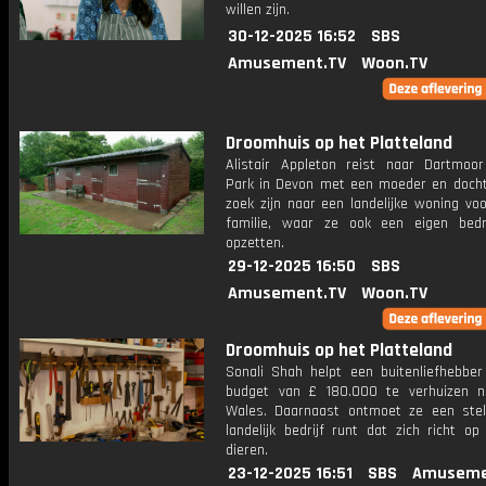
willen zijn.
30-12-2025 16:52
SBS
Amusement.TV
Woon.TV
Droomhuis op het Platteland
Alistair Appleton reist naar Dartmoor
Park in Devon met een moeder en docht
zoek zijn naar een landelijke woning vo
familie, waar ze ook een eigen bedri
opzetten.
29-12-2025 16:50
SBS
Amusement.TV
Woon.TV
Droomhuis op het Platteland
Sonali Shah helpt een buitenliefhebbe
budget van £ 180.000 te verhuizen n
Wales. Daarnaast ontmoet ze een ste
landelijk bedrijf runt dat zich richt o
dieren.
23-12-2025 16:51
SBS
Amuseme