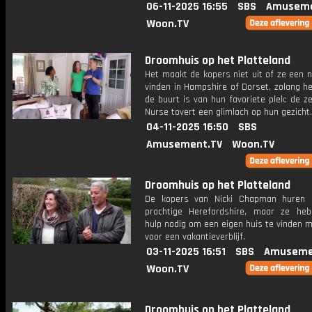
06-11-2025 16:55
SBS
Amuseme
Woon.TV
Droomhuis op het Platteland
Het maakt de kopers niet uit of ze een 
vinden in Hampshire of Dorset, zolang h
de buurt is van hun favoriete plek: de z
Nurse tovert een glimlach op hun gezicht.
04-11-2025 16:50
SBS
Amusement.TV
Woon.TV
Droomhuis op het Platteland
De kopers van Nicki Chapman huren 
prachtige Herefordshire, maar ze he
hulp nodig om een ​​eigen huis te vinden 
voor een vakantieverblijf.
03-11-2025 16:51
SBS
Amuseme
Woon.TV
Droomhuis op het Platteland