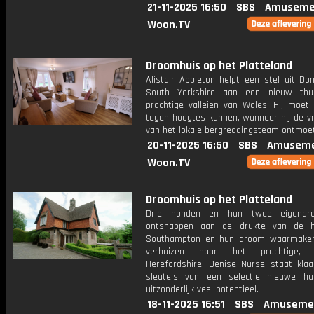
21-11-2025 16:50
SBS
Amuseme
Woon.TV
Droomhuis op het Platteland
Alistair Appleton helpt een stel uit Do
South Yorkshire aan een nieuw thu
prachtige valleien van Wales. Hij moet
tegen hoogtes kunnen, wanneer hij de vri
van het lokale bergreddingsteam ontmoet
20-11-2025 16:50
SBS
Amuseme
Woon.TV
Droomhuis op het Platteland
Drie honden en hun twee eigenare
ontsnappen aan de drukte van de h
Southampton en hun droom waarmaken
verhuizen naar het prachtige, la
Herefordshire. Denise Nurse staat kla
sleutels van een selectie nieuwe h
uitzonderlijk veel potentieel.
18-11-2025 16:51
SBS
Amuseme