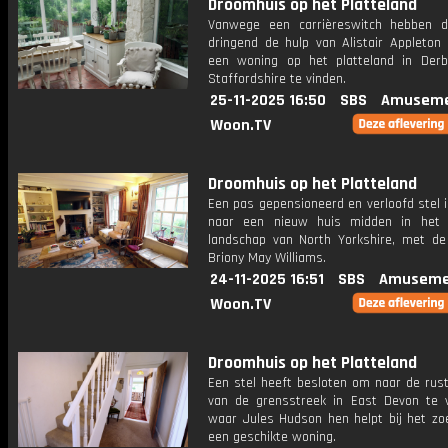
Droomhuis op het Platteland
Vanwege een carrièreswitch hebben 
dringend de hulp van Alistair Appleton
een ​​woning op het platteland in Derb
Staffordshire te vinden.
25-11-2025 16:50
SBS
Amuseme
Woon.TV
Droomhuis op het Platteland
Een pas gepensioneerd en verloofd stel 
naar een nieuw huis midden in het 
landschap van North Yorkshire, met de
Briony May Williams.
24-11-2025 16:51
SBS
Amuseme
Woon.TV
Droomhuis op het Platteland
Een stel heeft besloten om naar de rust
van de grensstreek in East Devon te v
waar Jules Hudson hen helpt bij het zo
een geschikte woning.