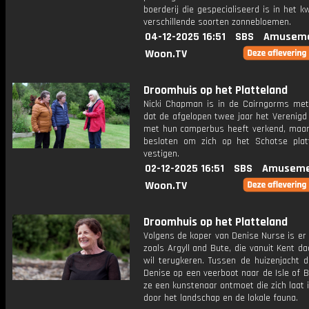
boerderij die gespecialiseerd is in het 
verschillende soorten zonnebloemen.
04-12-2025 16:51
SBS
Amuseme
Woon.TV
Droomhuis op het Platteland
Nicki Chapman is in de Cairngorms met
dat de afgelopen twee jaar het Verenigd 
met hun camperbus heeft verkend, maar
besloten om zich op het Schotse plat
vestigen.
02-12-2025 16:51
SBS
Amuseme
Woon.TV
Droomhuis op het Platteland
Volgens de koper van Denise Nurse is er
zoals Argyll and Bute, die vanuit Kent d
wil terugkeren. Tussen de huizenjacht d
Denise op een veerboot naar de Isle of 
ze een kunstenaar ontmoet die zich laat 
door het landschap en de lokale fauna.