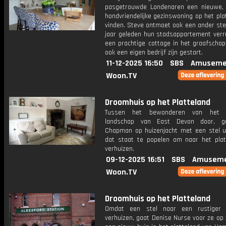
pasgetrouwde Londenaren een nieuwe,
hondvriendelijke gezinswoning op het pla
vinden. Steve ontmoet ook een ander ste
jaar geleden hun stadsappartement verru
een prachtige cottage in het graafschap
ook een eigen bedrijf zijn gestart.
11-12-2025 16:50
SBS
Amuseme
Woon.TV
Droomhuis op het Platteland
Tussen het bewonderen van het p
landschap van East Devon door, ga
Chapman op huizenjacht met een stel u
dat staat te popelen om naar het plat
verhuizen.
09-12-2025 16:51
SBS
Amuseme
Woon.TV
Droomhuis op het Platteland
Omdat een stel naar een rustiger 
verhuizen, gaat Denise Nurse voor ze op