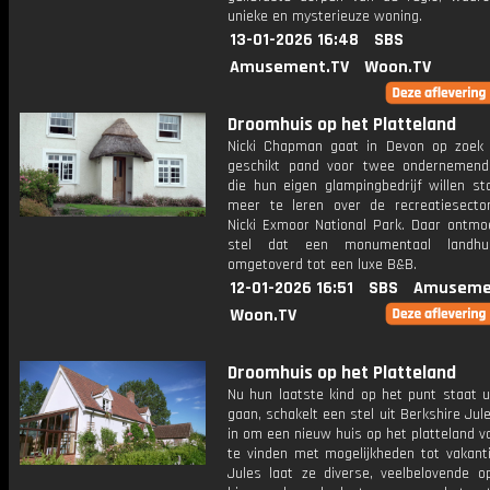
unieke en mysterieuze woning.
13-01-2026 16:48
SBS
Amusement.TV
Woon.TV
Droomhuis op het Platteland
Nicki Chapman gaat in Devon op zoek
geschikt pand voor twee ondernemen
die hun eigen glampingbedrijf willen st
meer te leren over de recreatiesecto
Nicki Exmoor National Park. Daar ontmo
stel dat een monumentaal landhu
omgetoverd tot een luxe B&B.
12-01-2026 16:51
SBS
Amuseme
Woon.TV
Droomhuis op het Platteland
Nu hun laatste kind op het punt staat u
gaan, schakelt een stel uit Berkshire Ju
in om een nieuw huis op het platteland v
te vinden met mogelijkheden tot vakanti
Jules laat ze diverse, veelbelovende op