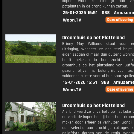
kopen, waar ze eindelijk hun ver
potplanten in de grond kunnen zetten.
26-01-2026 16:51
SBS
Amuseme
Woon.TV
Droomhuis op het Platteland
Briony May Williams staat voor ee
uitdaging, wanneer ze een stel helpt
eigen zeggen al meer dan duizend woning
heeft bekeken in hun zoektocht 
droomhuis op het platteland van Suffol
gezond blijven is belangrijk voor ze
voldoende ruimte voor al hun sportspulle
15-01-2026 16:51
SBS
Amuseme
Woon.TV
Droomhuis op het Platteland
Als kind werd ze al verliefd op het Lake D
nu vindt de koper het tijd om haar droo
maken door erheen te verhuizen. Sonali 
een selectie aan prachtige cottages z
geliefdste dorpen van de regio, waar