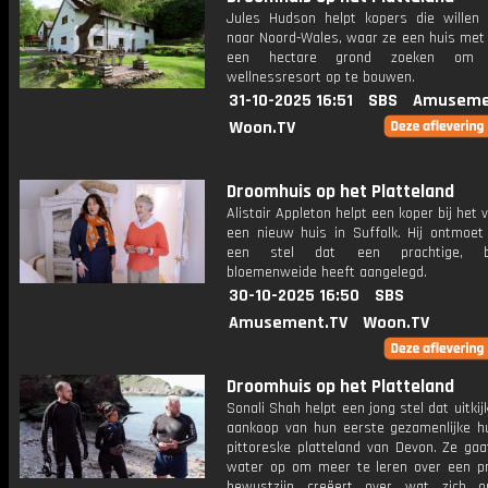
Jules Hudson helpt kopers die willen 
naar Noord-Wales, waar ze een huis met
een hectare grond zoeken om
wellnessresort op te bouwen.
31-10-2025 16:51
SBS
Amuseme
Woon.TV
Droomhuis op het Platteland
Alistair Appleton helpt een koper bij het 
een nieuw huis in Suffolk. Hij ontmoet
een stel dat een prachtige, bi
bloemenweide heeft aangelegd.
30-10-2025 16:50
SBS
Amusement.TV
Woon.TV
Droomhuis op het Platteland
Sonali Shah helpt een jong stel dat uitkij
aankoop van hun eerste gezamenlijke hu
pittoreske platteland van Devon. Ze gaa
water op om meer te leren over een pr
bewustzijn creëert over wat zich o