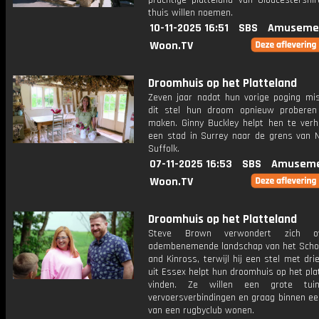
prachtige platteland van Gloucestershi
thuis willen noemen.
10-11-2025 16:51
SBS
Amuseme
Woon.TV
Droomhuis op het Platteland
Zeven jaar nadat hun vorige poging misl
dit stel hun droom opnieuw probere
maken. Ginny Buckley helpt hen te verh
een stad in Surrey naar de grens van N
Suffolk.
07-11-2025 16:53
SBS
Amuseme
Woon.TV
Droomhuis op het Platteland
Steve Brown verwondert zich o
adembenemende landschap van het Scho
and Kinross, terwijl hij een stel met dri
uit Essex helpt hun droomhuis op het pla
vinden. Ze willen een grote tui
vervoersverbindingen en graag binnen ee
van een rugbyclub wonen.