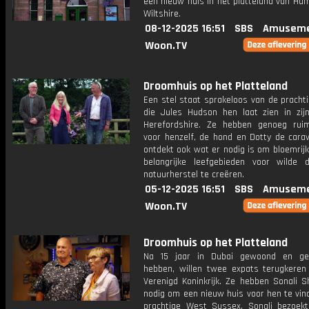
een nieuw huis in het platteland van Ha
Wiltshire.
08-12-2025 16:51
SBS
Amuseme
Woon.TV
Droomhuis op het Platteland
Een stel staat sprakeloos van de pracht
die Jules Hudson hen laat zien in zijn
Herefordshire. Ze hebben genoeg rui
voor henzelf, de hond en Dotty de carav
ontdekt ook wat er nodig is om bloemrij
belangrijke leefgebieden voor wilde 
natuurherstel te creëren.
05-12-2025 16:51
SBS
Amuseme
Woon.TV
Droomhuis op het Platteland
Na 15 jaar in Dubai gewoond en ge
hebben, willen twee expats terugkeren
Verenigd Koninkrijk. Ze hebben Sonali S
nodig om een ​​nieuw huis voor hen te vin
prachtige West Sussex. Sonali bezoek